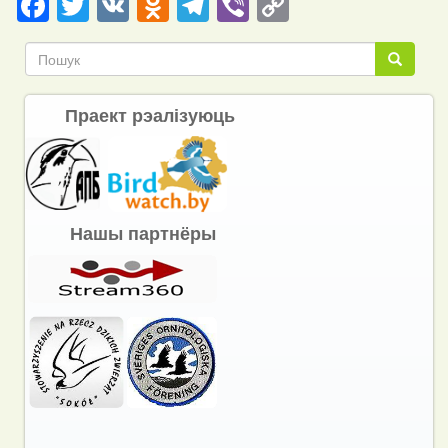
Facebook
Twitter
VK
Odnoklassniki
Telegram
Viber
Copy
Link
Пошук
Пошук
Праект рэалізуюць
Нашы партнёры