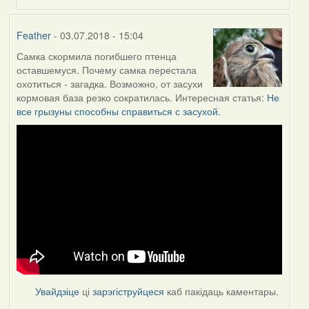
Feather
- 03.07.2018 - 15:04
Самка скормила погибшего птенца
оставшемуся. Почему самка перестала
охотиться - загадка. Возможно, от засухи
кормовая база резко сократилась. Интересная статья:
Не
все грызуны способны справиться с засухой.
Увайдзіце
ці
зарэгіструйцеся
каб пакідаць каментары.