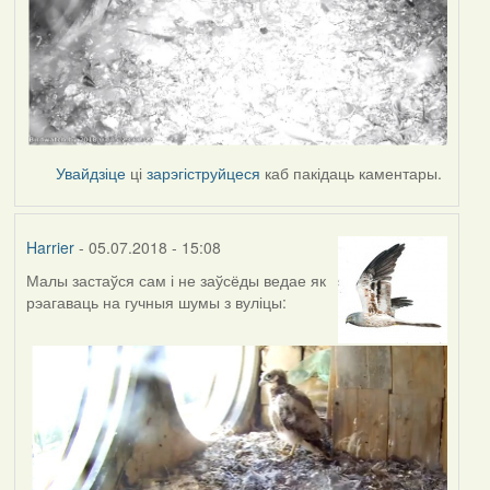
Увайдзіце
ці
зарэгіструйцеся
каб пакідаць каментары.
Harrier
- 05.07.2018 - 15:08
Малы застаўся сам і не заўсёды ведае як
рэагаваць на гучныя шумы з вуліцы: