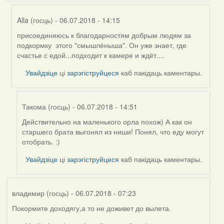
Alla (госць)
- 06.07.2018 - 14:15
присоединяюсь к благодарностям добрым людям за
In
подкормку этого "смышлёныша". Он уже знает, где
reply
счастье с едой...подходит к камере и ждёт....
to
by
Увайдзіце
ці
зарэгіструйцеся
каб пакідаць каментары.
Harrier
Такома (госць)
- 06.07.2018 - 14:51
Действительно на маленького орла похож) А как он
In
старшего брата выгонял из ниши! Понял, что еду могут
reply
отобрать. :)
to
by
Увайдзіце
ці
зарэгіструйцеся
каб пакідаць каментары.
Alla
(госць)
владимир (госць)
- 06.07.2018 - 07:23
Покормите доходягу,а то не доживет до вылета.