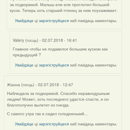
In
за подкормкой. Малыш еле-еле проглотил большой
reply
кусок. Теперь хоть старший птенец за ним поухаживает.
to
by
Увайдзіце
ці
зарэгіструйцеся
каб пакідаць каментары.
Harrier
Valery (госць)
- 02.07.2018 - 16:41
Главное чтобы не подавился большим куском как
In
предыдущий ?
reply
to
Увайдзіце
ці
зарэгіструйцеся
каб пакідаць каментары.
by
Такома
(госць)
Жанна (госць)
- 02.07.2018 - 12:47
Наблюдала за подкормкой. Спасибо неравнодушным
людям! Может, хоть последнего удастся спасти, и он
благополучно вылетит из гнезда.
С самого утра так и сидел голодненький...
Увайдзіце
ці
зарэгіструйцеся
каб пакідаць каментары.