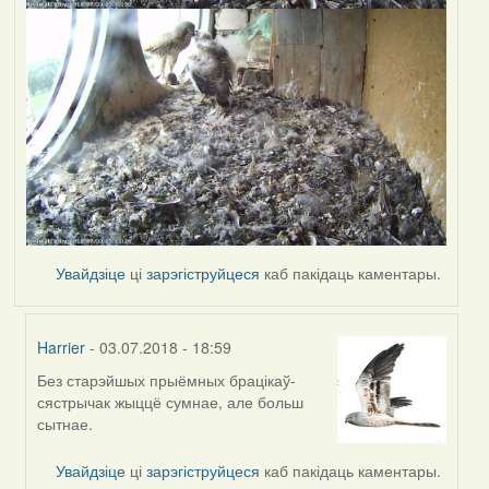
Увайдзіце
ці
зарэгіструйцеся
каб пакідаць каментары.
Harrier
- 03.07.2018 - 18:59
Без старэйшых прыёмных брацікаў-
In
сястрычак жыццё сумнае, але больш
reply
сытнае.
to
by
Увайдзіце
ці
зарэгіструйцеся
каб пакідаць каментары.
Feather