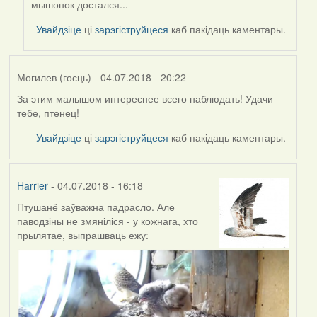
мышонок достался...
to
by
Увайдзіце
ці
зарэгіструйцеся
каб пакідаць каментары.
Harrier
Могилев (госць)
- 04.07.2018 - 20:22
За этим малышом интереснее всего наблюдать! Удачи
тебе, птенец!
Увайдзіце
ці
зарэгіструйцеся
каб пакідаць каментары.
Harrier
- 04.07.2018 - 16:18
Птушанё заўважна падрасло. Але
паводзіны не змяніліся - у кожнага, хто
прылятае, выпрашваць ежу: