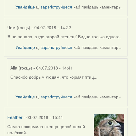
Увайдзіце
ці
зарэгіструйцеся
каб пакідаць каментары.
Чем (госць)
- 04.07.2018 - 14:22
Я не поняла, а где второй птенец? Видно только одного.
Увайдзіце
ці
зарэгіструйцеся
каб пакідаць каментары.
Alla (госць)
- 04.07.2018 - 14:41
Спасибо добрым людям, что кормят птиц...
In
reply
to
Увайдзіце
ці
зарэгіструйцеся
каб пакідаць каментары.
by
Чем
(госць)
Feather
- 03.07.2018 - 15:41
Самка покормила птенца целой целой
полёвкой.