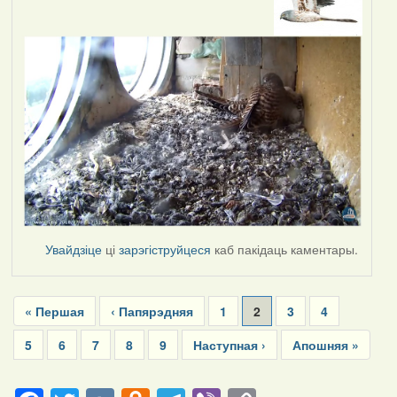
Увайдзіце
ці
зарэгіструйцеся
каб пакідаць каментары.
Pagination
First
« Першая
Previous
‹ Папярэдняя
Page
1
Current
2
Page
3
Page
4
page
page
page
Page
5
Page
6
Page
7
Page
8
Page
9
Next
Наступная ›
Last
Апошняя »
page
page