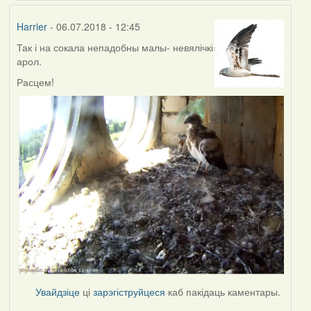
(госць)
Harrier
- 06.07.2018 - 12:45
Так і на сокала непадобны малы- невялічкі
арол.
Расцем!
Увайдзіце
ці
зарэгіструйцеся
каб пакідаць каментары.