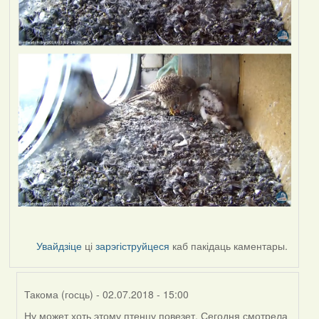
Увайдзіце
ці
зарэгіструйцеся
каб пакідаць каментары.
Такома (госць)
- 02.07.2018 - 15:00
Ну может хоть этому птенцу повезет. Сегодня смотрела