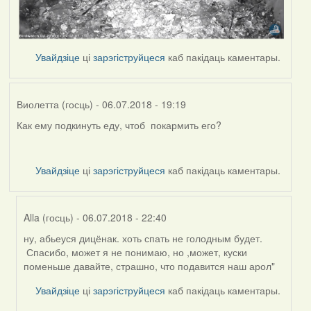
Увайдзіце
ці
зарэгіструйцеся
каб пакідаць каментары.
Виолетта (госць)
- 06.07.2018 - 19:19
Как ему подкинуть еду, чтоб покармить его?
Увайдзіце
ці
зарэгіструйцеся
каб пакідаць каментары.
Alla (госць)
- 06.07.2018 - 22:40
ну, абьеуся дицёнак. хоть спать не голодным будет.
In
Спасибо, может я не понимаю, но ,может, куски
reply
поменьше давайте, страшно, что подавится наш арол"
to
by
Увайдзіце
ці
зарэгіструйцеся
каб пакідаць каментары.
Виолетта