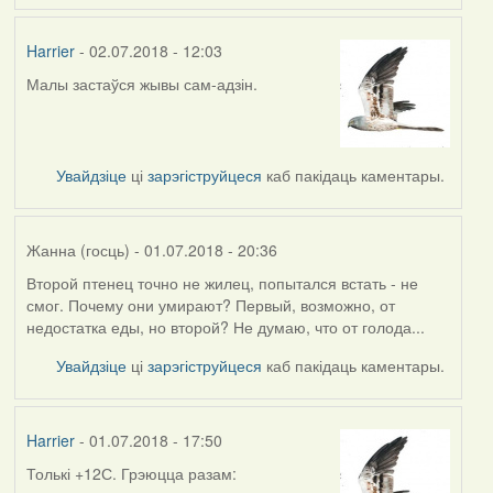
Harrier
- 02.07.2018 - 12:03
Малы застаўся жывы сам-адзін.
Увайдзіце
ці
зарэгіструйцеся
каб пакідаць каментары.
Жанна (госць)
- 01.07.2018 - 20:36
Второй птенец точно не жилец, попытался встать - не
смог. Почему они умирают? Первый, возможно, от
недостатка еды, но второй? Не думаю, что от голода...
Увайдзіце
ці
зарэгіструйцеся
каб пакідаць каментары.
Harrier
- 01.07.2018 - 17:50
Толькі +12С. Грэюцца разам: