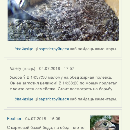
Увайдзіце
ці
зарэгіструйцеся
каб пакідаць каментары.
Valery (госць)
- 04.07.2018 - 17:57
Умора ? В 14:37:50 малому на обед жирная полевка.
In
Он ее заглотил целиком! В 14:38:20 по моему прилетал
reply
с чемто отец семейства. Стоит посмотреть на борьбу.
to
by
Увайдзіце
ці
зарэгіструйцеся
каб пакідаць каментары.
Harrier
Feather
- 04.07.2018 - 16:09
С кормовой базой беда, на обед - кто-то