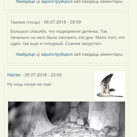
Увайдзіце
ці
зарэгіструйцеся
каб пакідаць каментары.
Такома (госць)
- 06.07.2018 - 09:59
Большое спасибо, что подкормили дитёнка. Так
In
печально на него было смотреть эти дни. Мало того, что
reply
один. так еще и голодный. Совсем загрустил.
to
by
Увайдзіце
ці
зарэгіструйцеся
каб пакідаць каментары.
владимир
(госць)
Harrier
- 05.07.2018 - 23:05
Ну хоць начуе не сам: