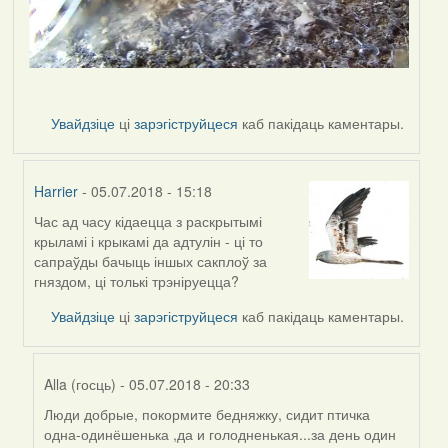
Увайдзіце
ці
зарэгіструйцеся
каб пакідаць каментары.
Harrier
- 05.07.2018 - 15:18
Час ад часу кідаецца з раскрытымі
In
крыламі і крыкамі да адтулін - ці то
reply
сапраўды бачыць іншых сакплоў за
to
гняздом, ці толькі трэніруецца?
by
Harrier
Увайдзіце
ці
зарэгіструйцеся
каб пакідаць каментары.
Alla (госць)
- 05.07.2018 - 20:33
Люди добрые, покормите бедняжку, сидит птичка
In
одна-одинёшенька ,да и голодненькая...за день один
reply