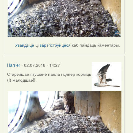
Увайдзіце
ці
зарэгіструйцеся
каб пакідаць каментары.
Harrier
- 02.07.2018 - 14:27
Старэйшае птушанё паела і цяпер корміць
(!) малодшае!!!