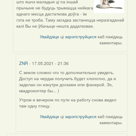
што яшчэ маладыя ці па іншай
reply
прычыне не будуць трымацца нейкага
to
аднаго месца дастаткова доўга - ім
by
гэта не трэба. Таму загадка застанецца неразгаданай
ZNR
калі Вы не ўбачыце нешта дадатковае.
Увайдзіце
ці
зарэгіструйцеся
каб пакідаць
каментары.
ZNR
- 17.05.2021 - 21:36
С земли сложно что то дополнительно увидеть.
In
Доступ на чердак получить будет хлопотно, да и
reply
заделан он изнутри досками или фанерой. Эх,
to
квадрокоптер бы... )
by
Harrier
Утром и вечером по пути на работу снова видел
там одну птицу.
Увайдзіце
ці
зарэгіструйцеся
каб пакідаць
каментары.