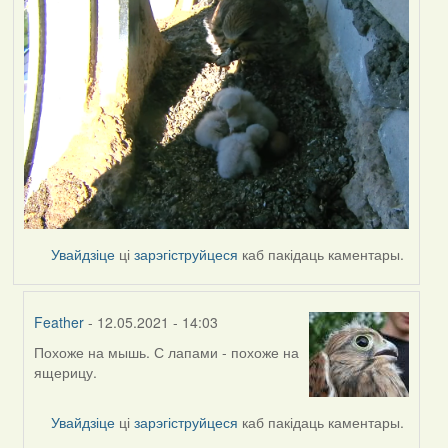
Увайдзіце
ці
зарэгіструйцеся
каб пакідаць каментары.
Feather
- 12.05.2021 - 14:03
Похоже на мышь. С лапами - похоже на
In
ящерицу.
reply
to
by
Увайдзіце
ці
зарэгіструйцеся
каб пакідаць каментары.
Lighty