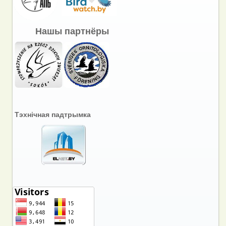
Нашы партнёры
Тэхнічная падтрымка