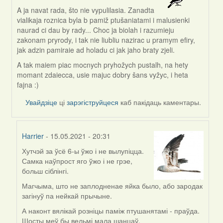
A ja navat rada, što nie vypulilasia. Zanadta
In
vialikaja roznica byla b pamiž ptušaniatami i malusienki
reply
naurad ci dau by rady... Choc ja biolah i razumieju
to
zakonam pryrody, i tak nie liubliu nazirac u pramym efiry,
by
jak adzin pamiraie ad holadu ci jak jaho braty zjeli.
Harrier
A tak maiem piac mocnych pryhožych pustalh, na hety
momant zdaiecca, usie majuc dobry šans vyžyc, i heta
fajna :)
Увайдзіце
ці
зарэгіструйцеся
каб пакідаць каментары.
Harrier
- 15.05.2021 - 20:31
Хутчэй за ўсё 6-ы ўжо і не вылупіцца.
In
Самка наўпрост яго ўжо і не грэе,
reply
больш сіблінгі.
to
by
Магчыма, што не заплодненае яйка было, або зародак
svetlana
загінуў па нейкай прычыне.
vranova
А наконт вялікай розніцы паміж птушанятамі - праўда.
Шосты меў бы вельмі мала шанцаў.