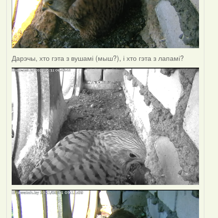
Дарэчы, хто гэта з вушамі (мыш?), і хто гэта з лапамі?