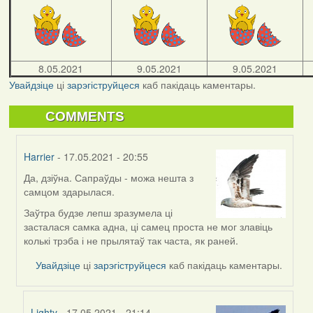
8.05.2021
9.05.2021
9.05.2021
Увайдзіце
ці
зарэгіструйцеся
каб пакідаць каментары.
COMMENTS
Harrier
- 17.05.2021 - 20:55
Да, дзіўна. Сапраўды - можа нешта з
In
самцом здарылася.
reply
to
Заўтра будзе лепш зразумела ці
by
засталася самка адна, ці самец проста не мог злавіць
09Алена
колькі трэба і не прылятаў так часта, як раней.
Увайдзіце
ці
зарэгіструйцеся
каб пакідаць каментары.
Lighty
- 17.05.2021 - 21:14