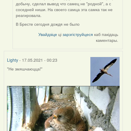
to
добычу, сделал вывод что самец не "родной", а с
by
соседней ниши. На своего самца эта самка так не
Lighty
реагировала.
В Бресте сегодня дождя не было
Увайдзіце
ці
зарэгіструйцеся
каб пакідаць
каментары.
Lighty
- 17.05.2021 - 00:23
"Не змяшчаюцца!"