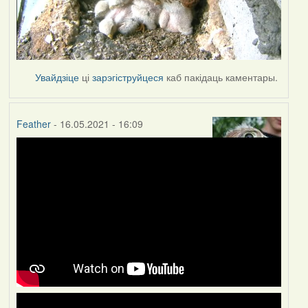
Увайдзіце
ці
зарэгіструйцеся
каб пакідаць каментары.
Feather
- 16.05.2021 - 16:09