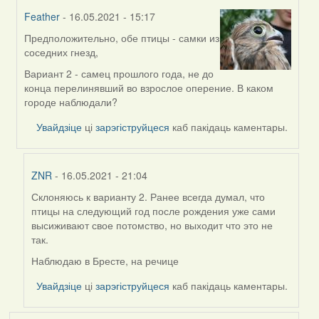
Feather
- 16.05.2021 - 15:17
Предположительно, обе птицы - самки из
In
соседних гнезд,
reply
to
Вариант 2 - самец прошлого года, не до
by
конца перелинявший во взрослое оперение. В каком
ZNR
городе наблюдали?
Увайдзіце
ці
зарэгіструйцеся
каб пакідаць каментары.
ZNR
- 16.05.2021 - 21:04
Склоняюсь к варианту 2. Ранее всегда думал, что
In
птицы на следующий год после рождения уже сами
reply
высиживают свое потомство, но выходит что это не
to
так.
by
Feather
Наблюдаю в Бресте, на речице
Увайдзіце
ці
зарэгіструйцеся
каб пакідаць каментары.