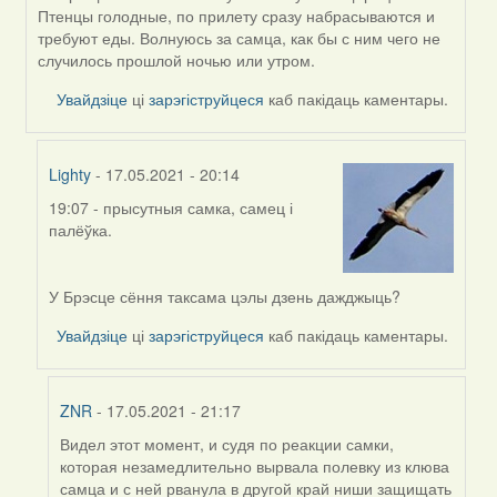
reply
Птенцы голодные, по прилету сразу набрасываются и
to
требуют еды. Волнуюсь за самца, как бы с ним чего не
by
случилось прошлой ночью или утром.
Harrier
Увайдзіце
ці
зарэгіструйцеся
каб пакідаць каментары.
Lighty
- 17.05.2021 - 20:14
19:07 - прысутныя самка, самец і
In
палёўка.
reply
to
by
У Брэсце сёння таксама цэлы дзень дажджыць?
ZNR
Увайдзіце
ці
зарэгіструйцеся
каб пакідаць каментары.
ZNR
- 17.05.2021 - 21:17
Видел этот момент, и судя по реакции самки,
In
которая незамедлительно вырвала полевку из клюва
reply
самца и с ней рванула в другой край ниши защищать