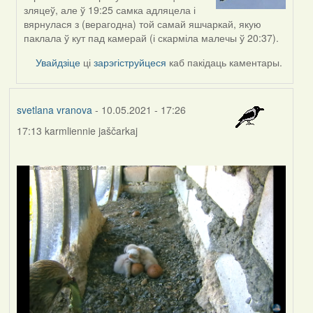
to
зляцеў, але ў 19:25 самка адляцела і
by
вярнулася з (верагодна) той самай яшчаркай, якую
Feather
паклала ў кут пад камерай (і скарміла малечы ў 20:37).
Увайдзіце
ці
зарэгіструйцеся
каб пакідаць каментары.
svetlana vranova
- 10.05.2021 - 17:26
17:13 karmliennie jaščarkaj