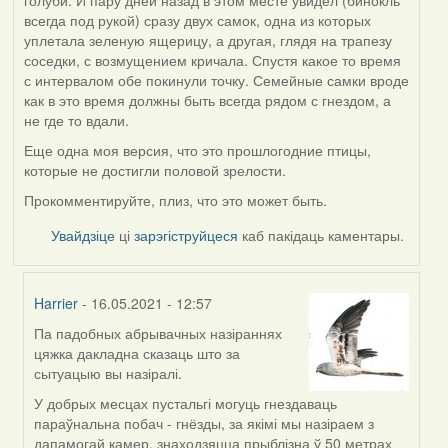
всегда под рукой) сразу двух самок, одна из которых
уплетала зеленую ящерицу, а другая, глядя на трапезу
соседки, с возмущением кричала. Спустя какое то время
с интервалом обе покинули точку. Семейные самки вроде
как в это время должны быть всегда рядом с гнездом, а
не где то вдали.
Еще одна моя версия, что это прошлогодние птицы,
которые не достигли половой зрелости.
Прокомментируйте, плиз, что это может быть.
Увайдзіце
ці
зарэгіструйцеся
каб пакідаць каментары.
Harrier
- 16.05.2021 - 12:57
Па падобных абрывачных назіраннях
In
цяжка дакладна сказаць што за
reply
сытуацыю вы назіралі.
to
by
У добрых месцах пустальгі могуць гнездаваць
ZNR
параўнальна побач - гнёзды, за якімі мы назіраем з
дапамогай камер, знаходзяцца прыблізна ў 50 метрах