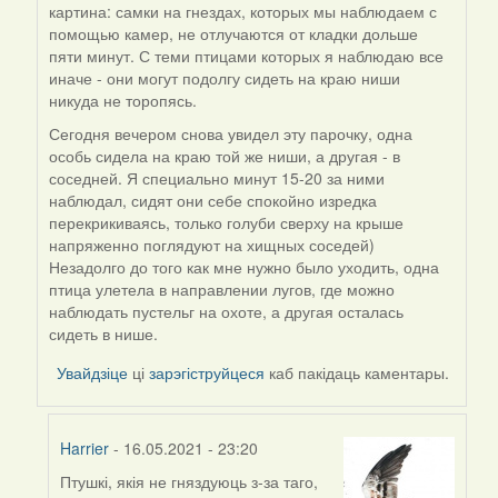
картина: самки на гнездах, которых мы наблюдаем с
reply
помощью камер, не отлучаются от кладки дольше
to
пяти минут. С теми птицами которых я наблюдаю все
by
иначе - они могут подолгу сидеть на краю ниши
Harrier
никуда не торопясь.
Сегодня вечером снова увидел эту парочку, одна
особь сидела на краю той же ниши, а другая - в
соседней. Я специально минут 15-20 за ними
наблюдал, сидят они себе спокойно изредка
перекрикиваясь, только голуби сверху на крыше
напряженно поглядуют на хищных соседей)
Незадолго до того как мне нужно было уходить, одна
птица улетела в направлении лугов, где можно
наблюдать пустельг на охоте, а другая осталась
сидеть в нише.
Увайдзіце
ці
зарэгіструйцеся
каб пакідаць каментары.
Harrier
- 16.05.2021 - 23:20
Птушкі, якія не гняздуюць з-за таго,
In