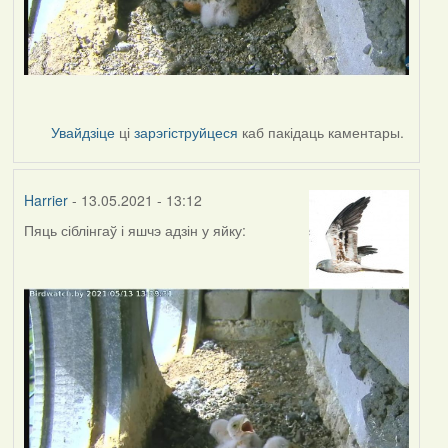
Увайдзіце
ці
зарэгіструйцеся
каб пакідаць каментары.
Harrier
- 13.05.2021 - 13:12
Пяць сіблінгаў і яшчэ адзін у яйку: