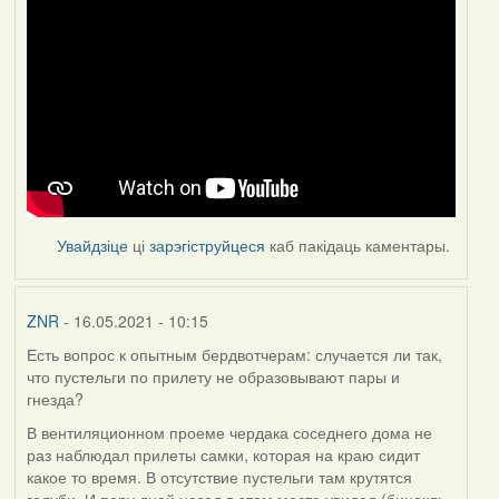
Увайдзіце
ці
зарэгіструйцеся
каб пакідаць каментары.
ZNR
- 16.05.2021 - 10:15
Есть вопрос к опытным бердвотчерам: случается ли так,
что пустельги по прилету не образовывают пары и
гнезда?
В вентиляционном проеме чердака соседнего дома не
раз наблюдал прилеты самки, которая на краю сидит
какое то время. В отсутствие пустельги там крутятся
голуби. И пару дней назад в этом месте увидел (бинокль