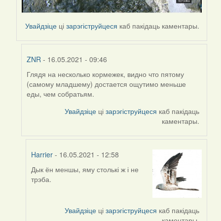
Увайдзіце
ці
зарэгіструйцеся
каб пакідаць каментары.
ZNR
- 16.05.2021 - 09:46
Глядя на несколько кормежек, видно что пятому
In
(самому младшему) достается ощутимо меньше
reply
еды, чем собратьям.
to
by
Увайдзіце
ці
зарэгіструйцеся
каб пакідаць
Harrier
каментары.
Harrier
- 16.05.2021 - 12:58
Дык ён меншы, яму столькі ж і не
In
трэба.
reply
to
by
Увайдзіце
ці
зарэгіструйцеся
каб пакідаць
ZNR
каментары.