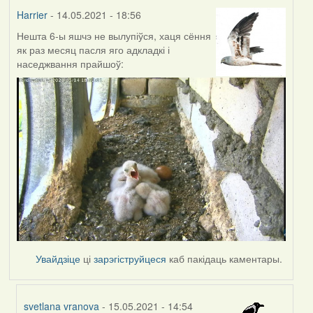
Harrier
- 14.05.2021 - 18:56
Нешта 6-ы яшчэ не вылупіўся, хаця сёння
як раз месяц пасля яго адкладкі і
наседжвання прайшоў:
Увайдзіце
ці
зарэгіструйцеся
каб пакідаць каментары.
svetlana vranova
- 15.05.2021 - 14:54