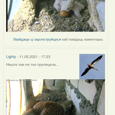
Увайдзіце
ці
зарэгіструйцеся
каб пакідаць каментары.
Lighty
- 11.05.2021 - 17:23
Нешта там ня тое праляцела...