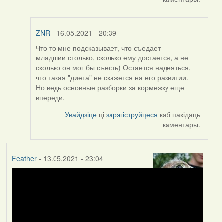
ZNR
- 16.05.2021 - 20:39
Что то мне подсказывает, что съедает
In
младший столько, сколько ему достается, а не
reply
сколько он мог бы съесть) Остается надеяться,
to
что такая "диета" не скажется на его развитии.
by
Но ведь основные разборки за кормежку еще
Harrier
впереди.
Увайдзіце
ці
зарэгіструйцеся
каб пакідаць
каментары.
Feather
- 13.05.2021 - 23:04