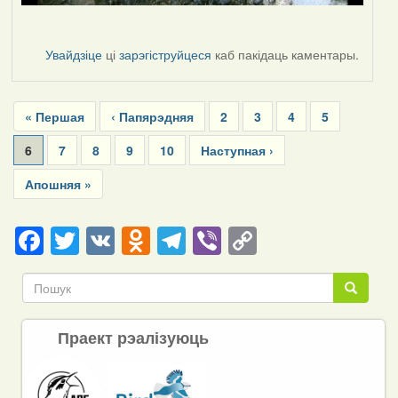
Увайдзіце
ці
зарэгіструйцеся
каб пакідаць каментары.
Pagination
First
« Першая
Previous
‹ Папярэдняя
Page
2
Page
3
Page
4
Page
5
page
page
Current
6
Page
7
Page
8
Page
9
Page
10
Next
Наступная ›
page
page
Last
Апошняя »
page
Facebook
Twitter
VK
Odnoklassniki
Telegram
Viber
Copy
Link
Пошук
Пошук
Праект рэалізуюць