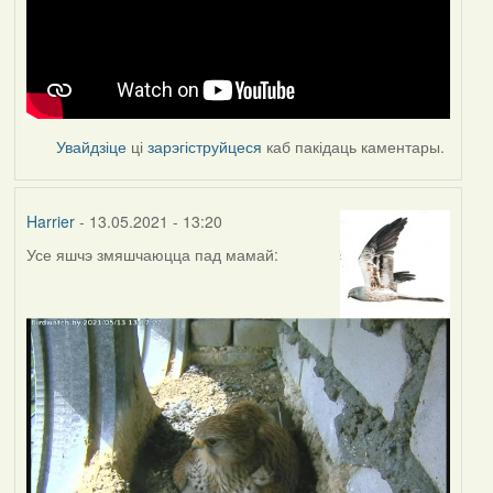
Увайдзіце
ці
зарэгіструйцеся
каб пакідаць каментары.
Harrier
- 13.05.2021 - 13:20
Усе яшчэ змяшчаюцца пад мамай: