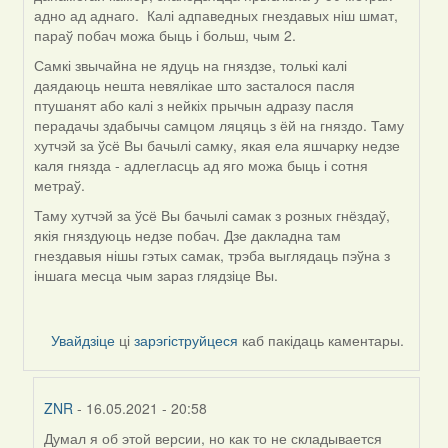
адно ад аднаго. Калі адпаведных гнездавых ніш шмат,
параў побач можа быць і больш, чым 2.
Самкі звычайна не ядуць на гняздзе, толькі калі
даядаюць нешта невялікае што засталося пасля
птушанят або калі з нейкіх прычын адразу пасля
перадачы здабычы самцом ляцяць з ёй на гняздо. Таму
хутчэй за ўсё Вы бачылі самку, якая ела яшчарку недзе
каля гнязда - адлегласць ад яго можа быць і сотня
метраў.
Таму хутчэй за ўсё Вы бачылі самак з розных гнёздаў,
якія гняздуюць недзе побач. Дзе дакладна там
гнездавыя нішы гэтых самак, трэба выглядаць пэўна з
іншага месца чым зараз глядзіце Вы.
Увайдзіце
ці
зарэгіструйцеся
каб пакідаць каментары.
ZNR
- 16.05.2021 - 20:58
Думал я об этой версии, но как то не складывается
In