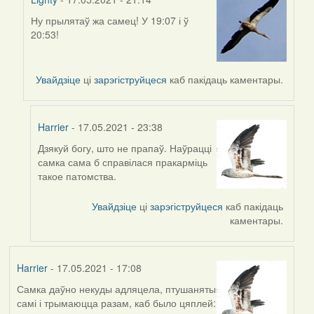
Ну прылятаў жа самец! У 19:07 і ў
In
20:53!
reply
to
by
Увайдзіце
ці
зарэгіструйцеся
каб пакідаць каментары.
Harrier
Harrier
- 17.05.2021 - 23:38
Дзякуй богу, што не прапаў. Наўрацці
In
самка сама б справілася пракарміць
reply
такое патомства.
to
by
Увайдзіце
ці
зарэгіструйцеся
каб пакідаць
Lighty
каментары.
Harrier
- 17.05.2021 - 17:08
Самка даўно некуды адляцела, птушаняты
самі і трымаюцца разам, каб было цяплей: