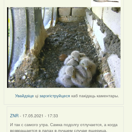
Увайдзіце
ці
зарэгіструйцеся
каб пакідаць каментары.
ZNR
- 17.05.2021 - 17:33
И так с самого утра. Самка подолгу отлучается, а когда
In
возвращается в лапах в лучшем случае ящерица.