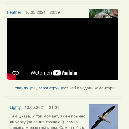
Feather
- 10.05.2021 - 20:39
Увайдзіце
ці
зарэгіструйцеся
каб пакідаць каментары.
Lighty
- 10.05.2021 - 21:01
Там цікава. У той момант, як ён прынес
In
яшчарку (за сёння трэцюю?), самка
reply
карміла малых грызуном. Самец нібыта