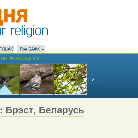
ТУШАК
Пра БАФК
НІЯ ФОТАЗДЫМКІ
7: Брэст, Беларусь