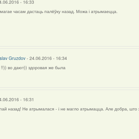
4.06.2016 - 16:33
амагае часам дастаць палёўку назад. Можа і атрымаецца.
slav Gruzdov
- 24.06.2016 - 16:34
!!)) во дают)) здоровая же была
4.06.2016 - 16:31
пай назад! Не атрымалася - і не магло атрымацца. Але добра, што