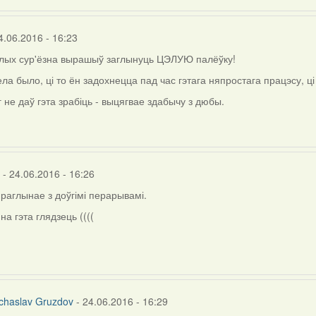
4.06.2016 - 16:23
алых сур'ёзна вырашыў заглынуць ЦЭЛУЮ палёўку!
ла было, ці то ён задохнецца пад час гэтага няпростага працэсу, ц
г не даў гэта зрабіць - выцягвае здабычу з дюбы.
- 24.06.2016 - 16:26
праглынае з доўгімі перарывамі.
на гэта глядзець ((((
chaslav Gruzdov
- 24.06.2016 - 16:29