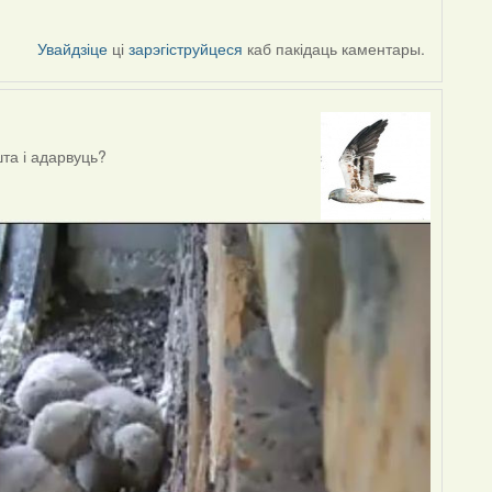
Увайдзіце
ці
зарэгіструйцеся
каб пакідаць каментары.
та і адарвуць?