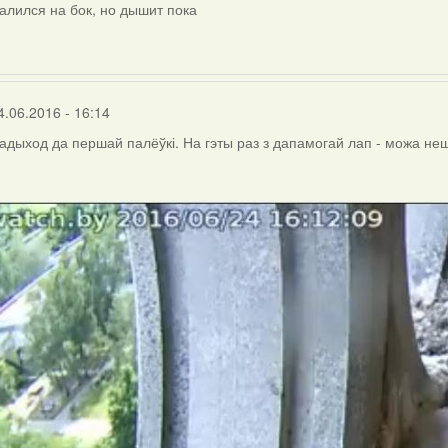
алился на бок, но дышит пока
ly
rier
4.06.2016 - 16:14
адыход да першай палёўкі. На гэты раз з дапамогай лап - можа неш