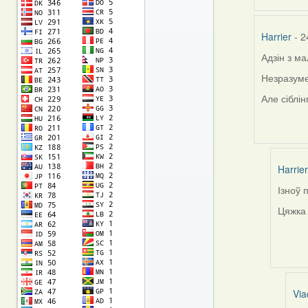
Harrier
- 2
Адзін з м
Незразуме
Але сіблін
Harrier
Ізноў 
In
reply
Цяжка 
to
by
Harrier
Via