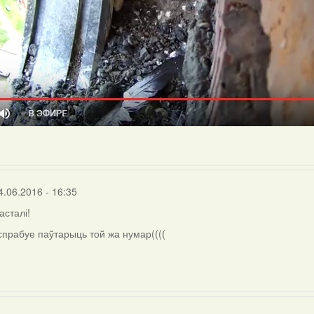
4.06.2016 - 16:35
асталі!
 спрабуе паўтарыць той жа нумар((((