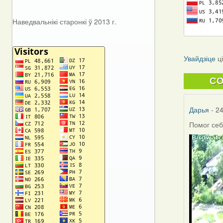
Наведвальнікі старонкі ў 2013 г.
Увайдзіце
ц
C
Дарья
- 24
Помог себ