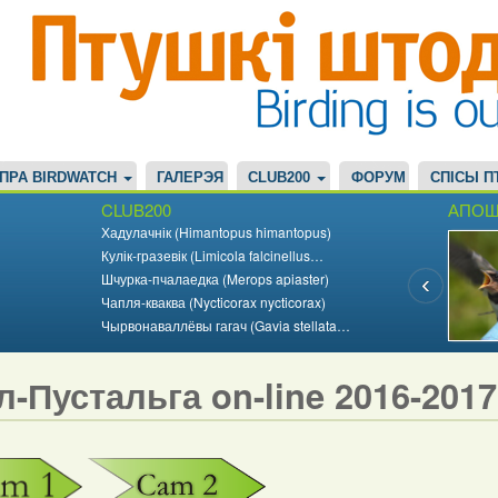
ПРА BIRDWATCH
ГАЛЕРЭЯ
CLUB200
ФОРУМ
СПІСЫ П
CLUB200
АПОШ
Хадулачнік (Himantopus himantopus)
Кулік-гразевік (Limicola falcinellus…
Шчурка-пчалаедка (Merops apiaster)
Чапля-кваква (Nycticorax nycticorax)
Чырвонаваллёвы гагач (Gavia stellata…
л-Пустальга on-line 2016-201