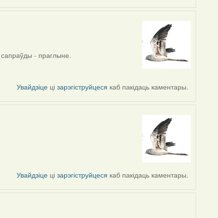
і сапраўды - праглыне.
Увайдзіце
ці
зарэгіструйцеся
каб пакідаць каментары.
Увайдзіце
ці
зарэгіструйцеся
каб пакідаць каментары.