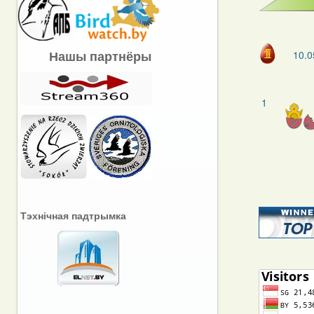
Нашы партнёры
10.0
1
Тэхнічная падтрымка