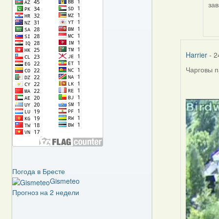
зав
In
rep
to
by
Har
Harrier
- 2
Чарговы п
Погода в Бресте
Gismeteo
Прогноз на 2 недели