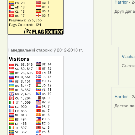
Harrier
- 2
Другі дап
Наведвальнікі старонкі ў 2012-2013 гг.
Viacha
Съели 
In
reply
to
by
Harrier
Harrier
- 2
Дастае ла