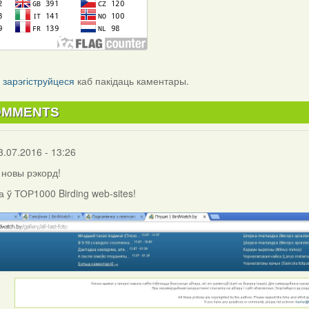
і
зарэгіструйцеся
каб пакідаць каментары.
OMMENTS
3.07.2016 - 13:26
с новы рэкорд!
а ў ТОР1000 Birding web-sites!