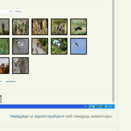
Увайдзіце
ці
зарэгіструйцеся
каб пакідаць каментары.