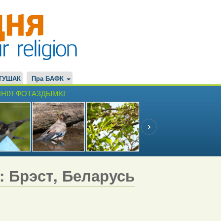
ТУШАК
Пра БАФК
НІЯ ФОТАЗДЫМКІ
7: Брэст, Беларусь