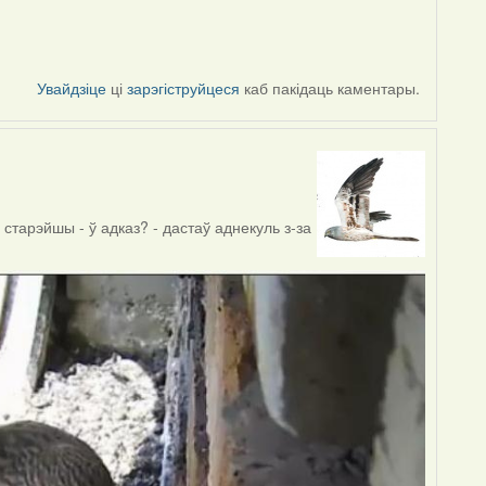
Увайдзіце
ці
зарэгіструйцеся
каб пакідаць каментары.
тарэйшы - ў адказ? - дастаў аднекуль з-за