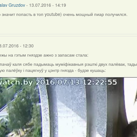
slav Gruzdov
- 13.07.2016 - 14:19
о значит попасть в топ youtube) очень мощный пиар получился.
3.07.2016 - 12:30
жы на гэтым гняздзе ажно з запасам стала:
ачаў каля сябе падымаць муміфікавныя рэшткі двух палёвак, тады с
ую палёўку і пацягнуў у цэнтр гнязда - будзе кушаць: