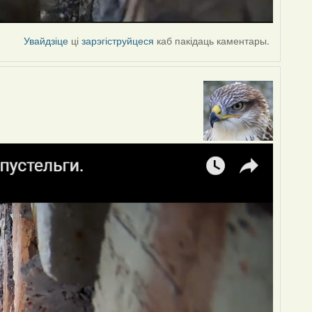
Увайдзіце
ці
зарэгіструйцеся
каб пакідаць каментары.