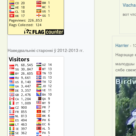
Viacha
вот чт
In
reply
to
by
Harrier
Harrier
- 1
Наведвальнікі старонкі ў 2012-2013 гг.
Нарэшце е
малодшы п
сябе свеж