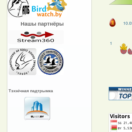
Нашы партнёры
10.0
1
Тэхнічная падтрымка