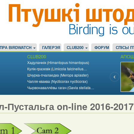
ПРА BIRDWATCH
ГАЛЕРЭЯ
CLUB200
ФОРУМ
СПІСЫ П
CLUB200
АПОШ
Хадулачнік (Himantopus himantopus)
Кулік-гразевік (Limicola falcinellus…
Шчурка-пчалаедка (Merops apiaster)
Чапля-кваква (Nycticorax nycticorax)
Чырвонаваллёвы гагач (Gavia stellata…
л-Пустальга on-line 2016-201