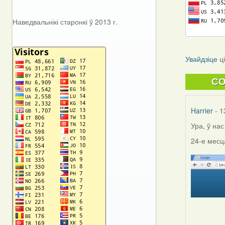
Наведвальнікі старонкі ў 2013 г.
Увайдзіце
ц
C
Harrier
- 1
Ура, ў на
24-е месц