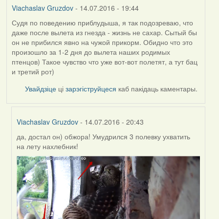
Viachaslav Gruzdov
- 14.07.2016 - 19:44
Судя по поведению приблудыша, я так подозреваю, что
даже после вылета из гнезда - жизнь не сахар. Сытый бы
он не прибился явно на чужой прикорм. Обидно что это
произошло за 1-2 дня до вылета наших родимых
птенцов) Такое чувство что уже вот-вот полетят, а тут бац
и третий рот)
Увайдзіце
ці
зарэгіструйцеся
каб пакідаць каментары.
Viachaslav Gruzdov
- 14.07.2016 - 20:43
да, достал он) обжора! Умудрился 3 полевку ухватить
In
на лету нахлебник!
reply
to
by
Viachaslav
Gruzdov