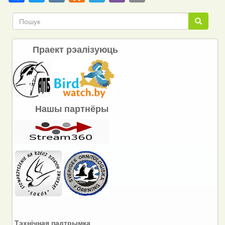
Link
Пошук
Пошук
Праект рэалізуюць
Нашы партнёры
Тэхнічная падтрымка