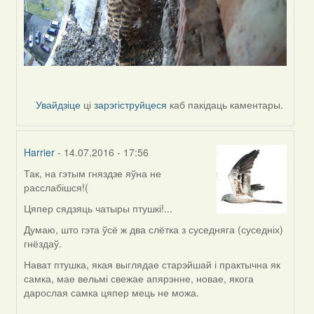
Увайдзіце
ці
зарэгіструйцеся
каб пакідаць каментары.
Harrier
- 14.07.2016 - 17:56
Так, на гэтым гняздзе яўна не
In
расслабішся!(
reply
to
Цяпер сядзяць чатыры птушкі!...
by
Думаю, што гэта ўсё ж два слётка з суседняга (суседніх)
Жанна
гнёздаў.
(госць)
Нават птушка, якая выглядае старэйшай і практычна як
самка, мае вельмі свежае апярэнне, новае, якога
дарослая самка цяпер мець не можа.