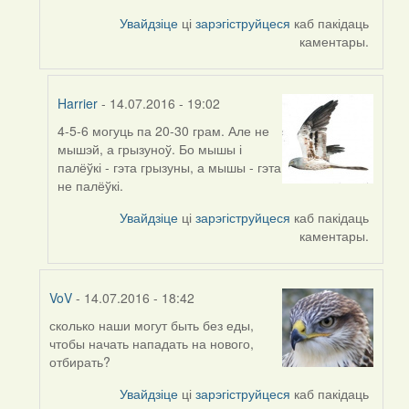
to
by
Увайдзіце
ці
зарэгіструйцеся
каб пакідаць
Harrier
каментары.
Harrier
- 14.07.2016 - 19:02
4-5-6 могуць па 20-30 грам. Але не
In
мышэй, а грызуноў. Бо мышы і
reply
палёўкі - гэта грызуны, а мышы - гэта
to
не палёўкі.
by
VoV
Увайдзіце
ці
зарэгіструйцеся
каб пакідаць
каментары.
VoV
- 14.07.2016 - 18:42
сколько наши могут быть без еды,
In
чтобы начать нападать на нового,
reply
отбирать?
to
by
Увайдзіце
ці
зарэгіструйцеся
каб пакідаць
Harrier