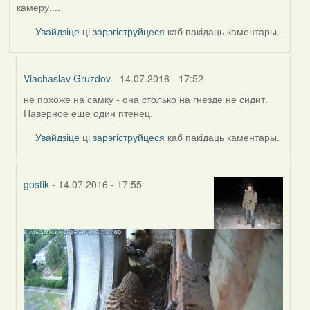
камеру....
Увайдзіце
ці
зарэгіструйцеся
каб пакідаць каментары.
Viachaslav Gruzdov
- 14.07.2016 - 17:52
не похоже на самку - она столько на гнезде не сидит.
In
Наверное еще один птенец.
reply
to
Увайдзіце
ці
зарэгіструйцеся
каб пакідаць каментары.
by
Жанна
(госць)
gostik
- 14.07.2016 - 17:55
In
reply
to
by
Жанна
(госць)