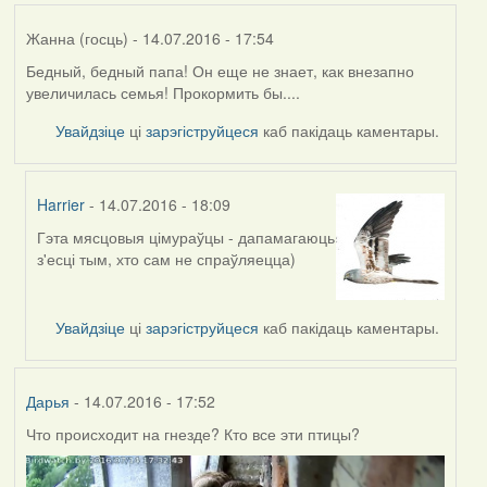
Жанна (госць)
- 14.07.2016 - 17:54
Бедный, бедный папа! Он еще не знает, как внезапно
увеличилась семья! Прокормить бы....
Увайдзіце
ці
зарэгіструйцеся
каб пакідаць каментары.
Harrier
- 14.07.2016 - 18:09
Гэта мясцовыя цімураўцы - дапамагаюць
In
з'есці тым, хто сам не спраўляецца)
reply
to
by
Увайдзіце
ці
зарэгіструйцеся
каб пакідаць каментары.
Жанна
(госць)
Дарья
- 14.07.2016 - 17:52
Что происходит на гнезде? Кто все эти птицы?