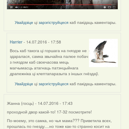
Увайдзіце
ці
зарэгіструйцеся
каб пакідаць каментары.
Harrier
- 14.07.2016 - 17:58
Вось каб такога ці горшага на гняздзе не
In
здаралася, самка звычайна палюе побач
reply
з гняздом каб своечасова мець
to
магчымасць атагнаць патэнцыйнага
by
драпежніка ці клептапаразыта з іншых гнёздаў.
Дарья
Увайдзіце
ці
зарэгіструйцеся
каб пакідаць каментары.
Жанна (госць)
- 14.07.2016 - 17:43
проходной двор какой-то! 17-32 посмотрите!
По-моему, это самка, но чья мама??? Приветила всех,
прошлась по гнезду....но тоже как-то странно косит на