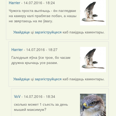
Harrier
- 14.07.2016 - 18:24
Чужога проста вылічыць - ён паглядвае
In
на камеру калі прабягае побач, а нашы
reply
не звяртаюць на яе ўвагу.
to
by
Увайдзіце
ці
зарэгіструйцеся
каб пакідаць каментары.
Жанна
(госць)
Harrier
- 14.07.2016 - 18:27
Галодныя яўна ўсе трое, бо часам
In
дружна крычаць усе разам.
reply
to
by
Увайдзіце
ці
зарэгіструйцеся
каб пакідаць каментары.
Harrier
VoV
- 14.07.2016 - 18:34
сколько может 1 съесть за день
In
мышей максимум?
reply