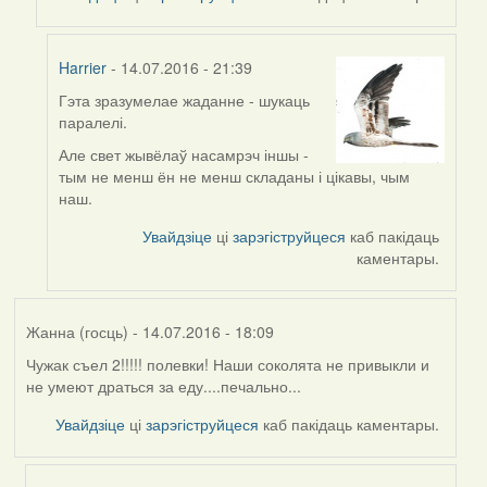
Harrier
- 14.07.2016 - 21:39
Гэта зразумелае жаданне - шукаць
In
паралелі.
reply
to
Але свет жывёлаў насамрэч іншы -
by
тым не менш ён не менш складаны і цікавы, чым
Viachaslav
наш.
Gruzdov
Увайдзіце
ці
зарэгіструйцеся
каб пакідаць
каментары.
Жанна (госць)
- 14.07.2016 - 18:09
Чужак съел 2!!!!! полевки! Наши соколята не привыкли и
не умеют драться за еду....печально...
Увайдзіце
ці
зарэгіструйцеся
каб пакідаць каментары.