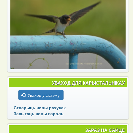
УВАХОД ДЛЯ КАРЫСТАЛЬНІКАЎ
Уваход у сістэму
Стварыць новы рахунак
Запытаць новы пароль
ЗАРАЗ НА САЙЦЕ