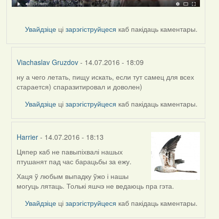
Увайдзіце
ці
зарэгіструйцеся
каб пакідаць каментары.
Viachaslav Gruzdov
- 14.07.2016 - 18:09
ну а чего летать, пищу искать, если тут самец для всех
In
старается) спаразитировал и доволен)
reply
to
Увайдзіце
ці
зарэгіструйцеся
каб пакідаць каментары.
by
Дарья
Harrier
- 14.07.2016 - 18:13
Цяпер каб не павыпіхвалі нашых
In
птушанят пад час барацьбы за ежу.
reply
to
Хаця ў любым выпадку ўжо і нашы
by
могуць лятаць. Толькі яшчэ не ведаюць пра гэта.
Дарья
Увайдзіце
ці
зарэгіструйцеся
каб пакідаць каментары.