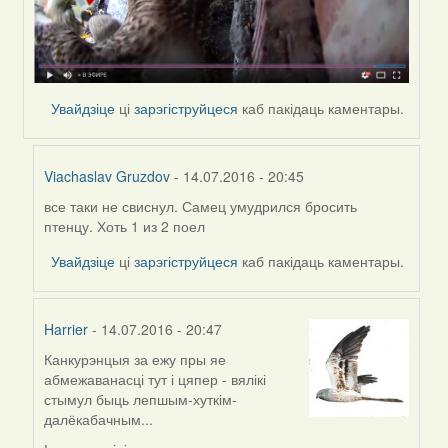
Увайдзіце
ці
зарэгіструйцеся
каб пакідаць каментары.
Viachaslav Gruzdov
- 14.07.2016 - 20:45
все таки не свиснул. Самец умудрился бросить
In
птенцу. Хоть 1 из 2 поел
reply
to
Увайдзіце
ці
зарэгіструйцеся
каб пакідаць каментары.
by
Viachaslav
Gruzdov
Harrier
- 14.07.2016 - 20:47
Канкурэнцыя за ежу пры яе
In
абмежаванасці тут і цяпер - вялікі
reply
стымул быць лепшым-хуткім-
to
далёкабачным...
by