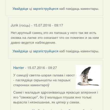
Увайдзіце
ці
зарэгіструйцеся
каб пакідаць каментары.
Junk (госць)
- 15.07.2016 - 09:17
Нет,крупный самец это их папаша у него так же есть
In
оковка на лапке это означает что он помечен и за ним
reply
давно ведется наблюдение.
to
by
Увайдзіце
ці
зарэгіструйцеся
каб пакідаць каментары.
Harrier
Harrier
- 15.07.2016 - 09:27
У самцоў светла-шэрая галава і хвост
In
- паглядзіце скрыншоты на першых
reply
старонках каментароў
to
by
Самкі і маладыя адрозніваюцца яркасцю апярэння і
Junk
яго "свежасцю", бо ў маладых птушак яно толькі
(госць)
вырасла і нязношанае, як цяпер у самак.