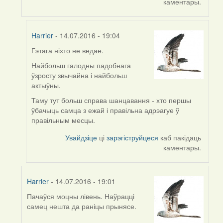
каментары.
Harrier
- 14.07.2016 - 19:04
Гэтага ніхто не ведае.
In
reply
Найбольш галодны падобнага
to
ўзросту звычайна і найбольш
by
актыўны.
VoV
Таму тут больш справа шанцавання - хто першы
ўбачыць самца з ежай і правільна адрэагуе ў
правільным месцы.
Увайдзіце
ці
зарэгіструйцеся
каб пакідаць
каментары.
Harrier
- 14.07.2016 - 19:01
Пачаўся моцны лівень. Наўрацці
In
самец нешта да раніцы прынясе.
reply
to