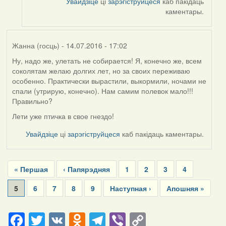
Увайдзіце
ці
зарэгіструйцеся
каб пакідаць
каментары.
Жанна (госць)
- 14.07.2016 - 17:02
Ну, надо же, улетать не собирается! Я, конечно же, всем
соколятам желаю долгих лет, но за своих переживаю
особенно. Практически вырастили, выкормили, ночами не
спали (утрирую, конечно). Нам самим полевок мало!!!
Правильно?
Лети уже птичка в свое гнездо!
Увайдзіце
ці
зарэгіструйцеся
каб пакідаць каментары.
Pagination
First
« Першая
Previous
‹ Папярэдняя
Page
1
Page
2
Page
3
Page
4
page
page
Current
5
Page
6
Page
7
Page
8
Page
9
Next
Наступная ›
Last
Апошняя »
page
page
page
Facebook
Twitter
VK
Odnoklassniki
Telegram
Viber
Copy