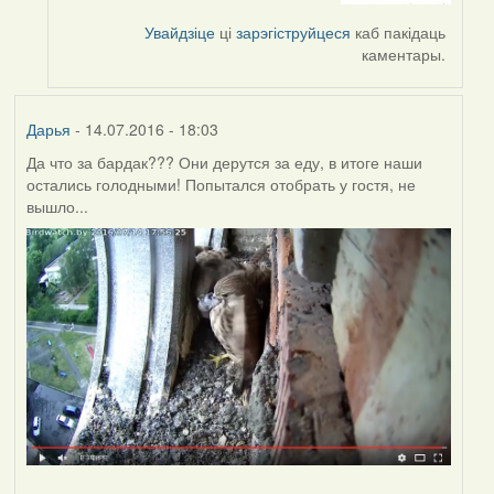
by
Увайдзіце
ці
зарэгіструйцеся
каб пакідаць
Harrier
каментары.
Дарья
- 14.07.2016 - 18:03
Да что за бардак??? Они дерутся за еду, в итоге наши
остались голодными! Попытался отобрать у гостя, не
вышло...