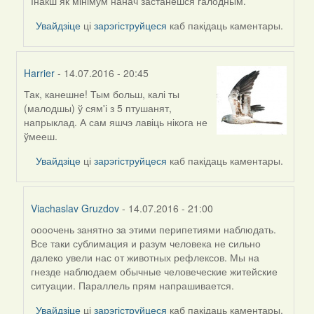
Viachaslav
Інакш як мінімум нанач застанешся галодным.
Gruzdov
Увайдзіце
ці
зарэгіструйцеся
каб пакідаць каментары.
Harrier
- 14.07.2016 - 20:45
Так, канешне! Тым больш, калі ты
In
(малодшы) ў сям'і з 5 птушанят,
reply
напрыклад. А сам яшчэ лавіць нікога не
to
ўмееш.
by
Viachaslav
Увайдзіце
ці
зарэгіструйцеся
каб пакідаць каментары.
Gruzdov
Viachaslav Gruzdov
- 14.07.2016 - 21:00
оооочень занятно за этими перипетиями наблюдать.
In
Все таки сублимация и разум человека не сильно
reply
далеко увели нас от животных рефлексов. Мы на
to
гнезде наблюдаем обычные человеческие житейские
by
ситуации. Параллель прям напрашивается.
Harrier
Увайдзіце
ці
зарэгіструйцеся
каб пакідаць каментары.