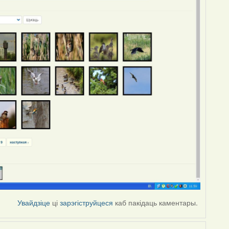
Увайдзіце
ці
зарэгіструйцеся
каб пакідаць каментары.