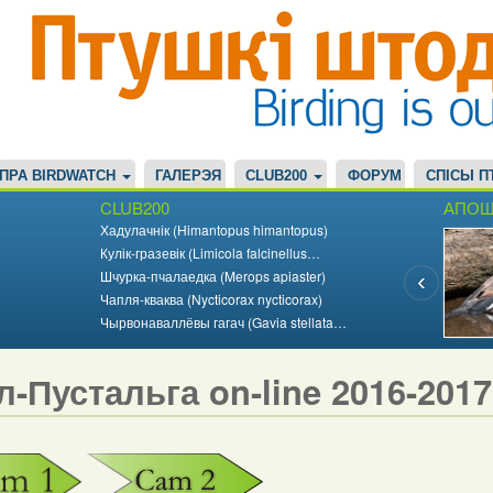
ПРА BIRDWATCH
ГАЛЕРЭЯ
CLUB200
ФОРУМ
СПІСЫ П
CLUB200
АПОШ
Хадулачнік (Himantopus himantopus)
Кулік-гразевік (Limicola falcinellus…
Шчурка-пчалаедка (Merops apiaster)
Чапля-кваква (Nycticorax nycticorax)
Чырвонаваллёвы гагач (Gavia stellata…
л-Пустальга on-line 2016-201