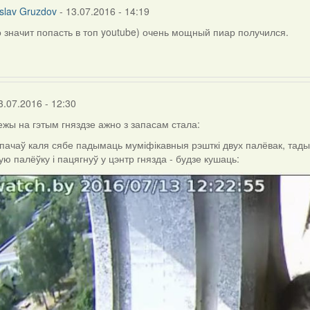
slav Gruzdov
- 13.07.2016 - 14:19
о значит попасть в топ youtube) очень мощный пиар получился.
3.07.2016 - 12:30
жы на гэтым гняздзе ажно з запасам стала:
ачаў каля сябе падымаць муміфікавныя рэшткі двух палёвак, тады с
ую палёўку і пацягнуў у цэнтр гнязда - будзе кушаць: