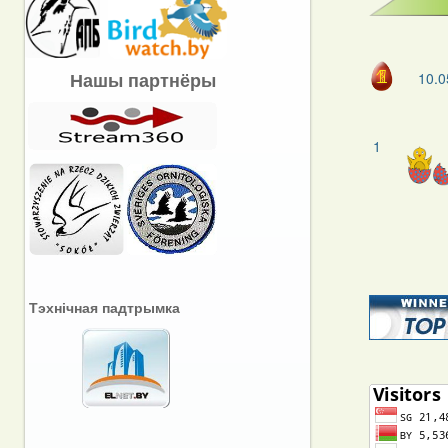
Нашы партнёры
10.0
1
Тэхнічная падтрымка