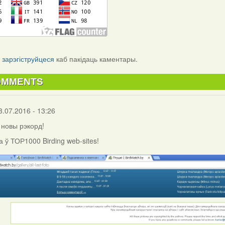
і
зарэгіструйцеся
каб пакідаць каментары.
OMMENTS
3.07.2016 - 13:26
с новы рэкорд!
а ў ТОР1000 Birding web-sites!