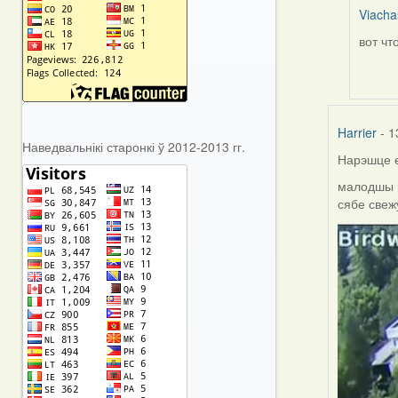
Viacha
вот чт
In
reply
to
by
Harrier
Harrier
- 1
Наведвальнікі старонкі ў 2012-2013 гг.
Нарэшце е
малодшы п
сябе свеж