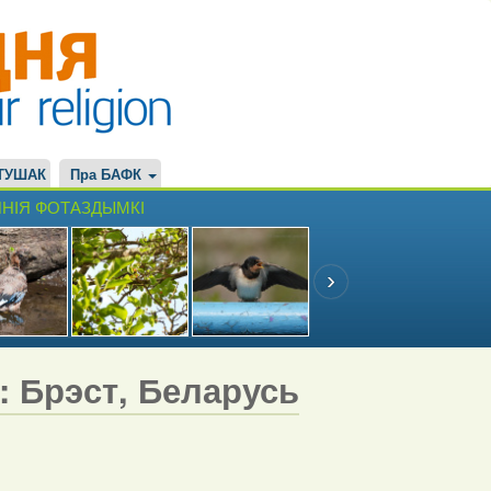
ТУШАК
Пра БАФК
НІЯ ФОТАЗДЫМКІ
7: Брэст, Беларусь