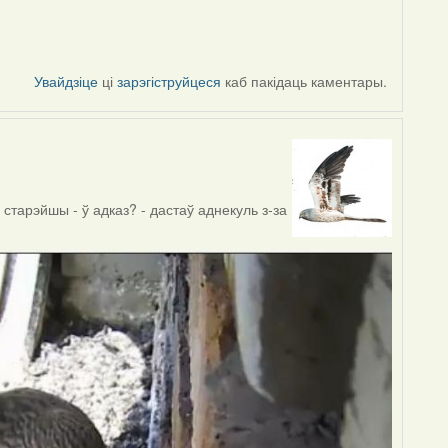
Увайдзіце
ці
зарэгіструйцеся
каб пакідаць каментары.
тарэйшы - ў адказ? - дастаў аднекуль з-за