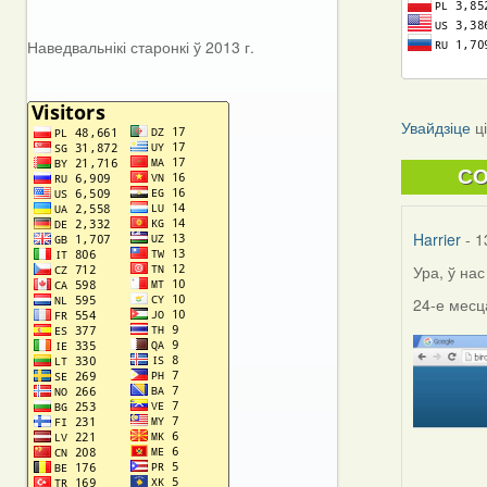
Наведвальнікі старонкі ў 2013 г.
Увайдзіце
ц
C
Harrier
- 1
Ура, ў на
24-е месц