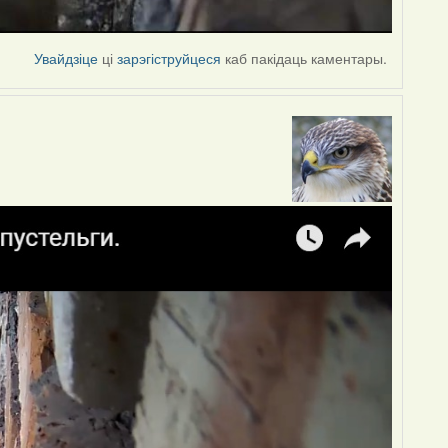
Увайдзіце
ці
зарэгіструйцеся
каб пакідаць каментары.