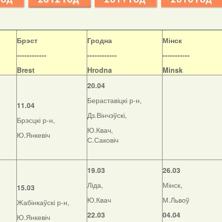
Б
рэст
Гродна
Мінск
------------
------------
-----------
Brest
Hrodna
Minsk
20.04
Бераставіцкі р-н,
11.04
Дз.Вінчэўскі,
Брэсцкі р-н,
Ю.Квач,
Ю.Янкевіч
С.Саковіч
19.03
26.03
Ліда,
Мінск,
15.03
Ю.Квач
М.Львоў
Жабінкаўскі р-н,
22.03
04.04
Ю.Янкевіч