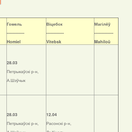
Гомель
Віцебск
Магілёў
------------
------------
-------------
Homiel
Vitebsk
Mahiloŭ
28.03
Петрыкаўскі р-н,
А.Шэўчык
28.03
12.04
Петрыкаўскі р-н,
Расонскі р-н,