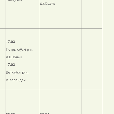
Дз.Кіцель
17.03
Петрыкаўскі р-н,
А.Шэўчык
17.03
Веткаўскі р-н,
А.Халандач