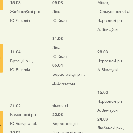
15.03
09.03
Мінск,
Жабінкаўскі р-н,
Ліда,
І.Самусенка et al.
Ю.Янкевіч
Ю.Квач
Чэрвенскі р-н,
А.Вінчэўскі
31.03
Ліда,
11.04
28.03
Ю.Квач
Брэсцкі р-н,
Чэрвенскі р-н,
05.04
Ю.Янкевіч
А.Вінчэўскі
Бераставіцкі р-н,
Дз.Вінчэўскі
15.03
Чэрвенскі р-н,
21.02
зімавалі
А.Вінчэўскі
Камянецкі р-н,
22.03
24.03
Ю.Бакур et al.
Бераставіцкі і
Любанскі р-н,
15.03
Гродзенскі р-ны