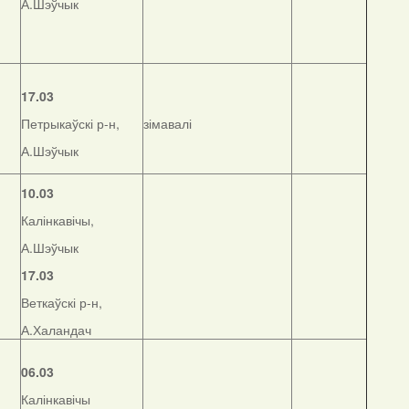
А.Шэўчык
17.03
Петрыкаўскі р-н,
зімавалі
А.Шэўчык
10.03
Калінкавічы,
А.Шэўчык
17.03
Веткаўскі р-н,
А.Халандач
06.03
Калінкавічы