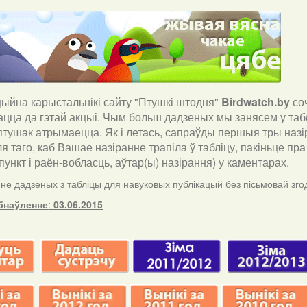
йна карыстальнікі сайту "Птушкі штодня"
Birdwatch
.
by
со
ацца да гэтай акцыі. Чым больш дадзеных мы занясем у таб
птушак атрымаецца. Як і летась, сапраўды першыя тры назір
ля таго, каб Вашае назіранне трапіла ў табліцу, пакіньце п
ункт і раён-вобласць, аўтар(ы) назірання) у каментарах
.
е дадзеных з табліцы для навуковых публікацый без пісьмовай згод
бнаўленне
:
03.06.2015