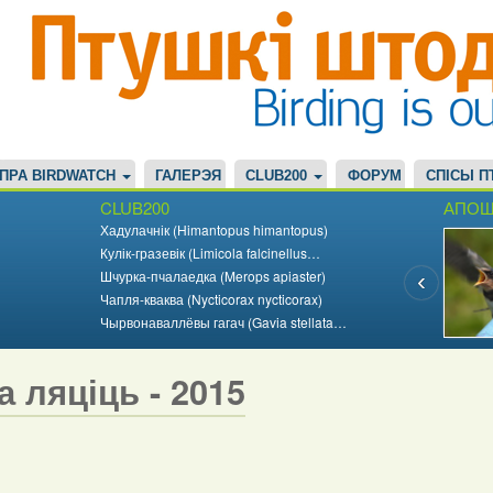
ПРА BIRDWATCH
ГАЛЕРЭЯ
CLUB200
ФОРУМ
СПІСЫ П
CLUB200
АПОШ
Хадулачнік (Himantopus himantopus)
Кулік-гразевік (Limicola falcinellus…
Шчурка-пчалаедка (Merops apiaster)
Чапля-кваква (Nycticorax nycticorax)
Чырвонаваллёвы гагач (Gavia stellata…
а ляціць - 2015