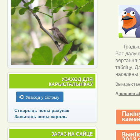
Традыцы
Вас далуч
вяртання 
табліцу. Д
населены п
УВАХОД ДЛЯ
КАРЫСТАЛЬНІКАЎ
Выкарыстанн
А
пошняе а
Уваход у сістэму
Стварыць новы рахунак
Запытаць новы пароль
ЗАРАЗ НА САЙЦЕ