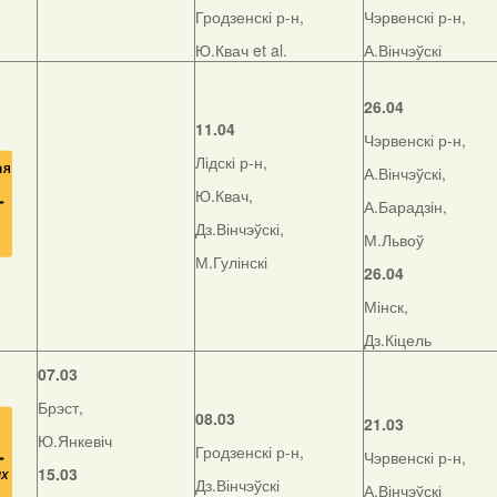
Гродзенскі р-н,
Чэрвенскі р-н,
Ю.Квач et al.
А.Вінчэўскі
26.04
11.04
Чэрвенскі р-н,
Лідскі р-н,
А.Вінчэўскі,
Ю.Квач,
А.Барадзін,
Дз.Вінчэўскі,
М.Львоў
М.Гулінскі
26.04
Мінск,
Дз.Кіцель
07.03
Брэст,
08.03
21.03
Ю.Янкевіч
Гродзенскі р-н,
Чэрвенскі р-н,
15.03
Дз.Вінчэўскі
А.Вінчэўскі