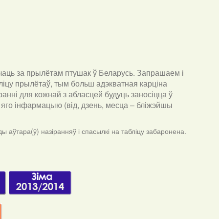
чаць за прылётам птушак ў Беларусь. Запрашаем і
ліцу прылётаў, тым больш адэкватная карціна
анні для кожнай з абласцей будуць заносіцца ў
ра яго інфармацыю (від, дзень, месца – бліжэйшы
ы аўтара(ў) назіранняў і спасылкі на табліцу забаронена.