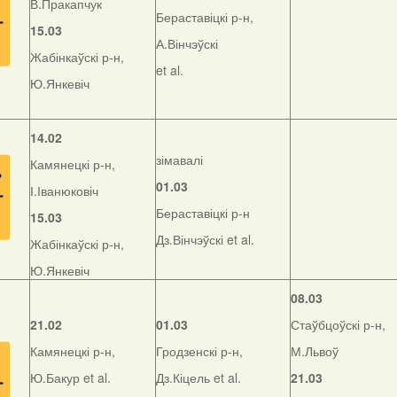
В.Пракапчук
Бераставіцкі р-н,
15.03
А.Вінчэўскі
Жабінкаўскі р-н,
et al.
Ю.Янкевіч
14.02
зімавалі
Камянецкі р-н,
01.03
І.Іванюковіч
Бераставіцкі р-н
15.03
Дз.Вінчэўскі et al.
Жабінкаўскі р-н,
Ю.Янкевіч
08.03
21.02
01.03
Стаўбцоўскі р-н,
Камянецкі р-н,
Гродзенскі р-н,
М.Львоў
Ю.Бакур et al.
Дз.Кіцель et al.
21.03