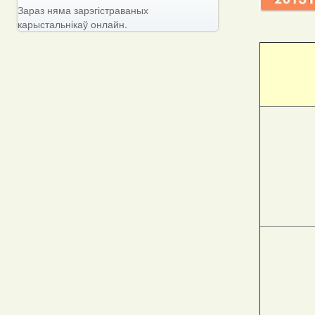
Зараз няма зарэгістраваных
карыстальнікаў онлайн.