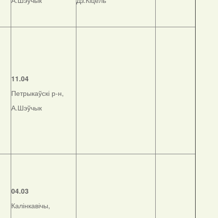
А.Шэўчык
Дз.Кіцель
11.04
Петрыкаўскі р-н,
А.Шэўчык
04.03
Калінкавічы,