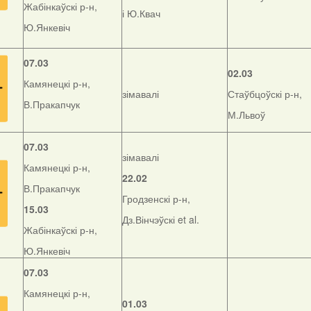
Жабінкаўскі р-н,
і Ю.Квач
Ю.Янкевіч
07.03
02.03
Камянецкі р-н,
зімавалі
Стаўбцоўскі р-н,
В.Пракапчук
М.Львоў
07.03
зімавалі
Камянецкі р-н,
22.02
В.Пракапчук
Гродзенскі р-н,
15.03
Дз.Вінчэўскі et al.
Жабінкаўскі р-н,
Ю.Янкевіч
07.03
Камянецкі р-н,
01.03