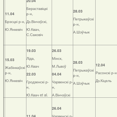
20.04
Бераставіцкі
28.03
11.04
р-н,
Петрыкаўскі
Брэсцкі р-н,
Дз.Вінчэўскі,
р-н,
Ю.Янкевіч
Ю.Квач,
А.Шэўчык
С.Саковіч
19.03
26.03
Ліда,
Мінск,
15.03
28.03
12.04
Ю.Квач
М.Львоў
Жабінкаўскі
Петрыкаўскі
р-н,
Расонскі р-н
22.03
04.04
р-н,
Ю.Янкевіч
Дз.Кіцель
Гродзенскі р-
Чэрвенскі р-
А.Шэўчык
н,
н,
Ю.Квач et al.
А.Вінчэўскі
26.04
11.04
Чэрвенскі р-