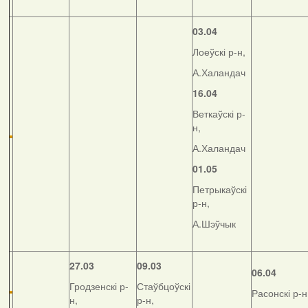
03.04
Лоеўскі р-н,
А.Халандач
16.04
Веткаўскі р-
н,
А.Халандач
01.05
Петрыкаўскі
р-н,
А.Шэўчык
27.03
09.03
06.04
Гродзенскі р-
Стаўбцоўскі
Расонскі р-н
н,
р-н,