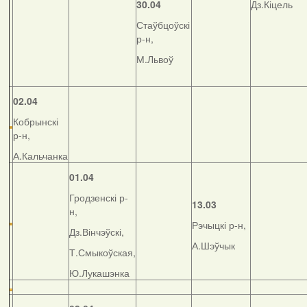
30.04
Дз.Кіцель
Стаўбцоўскі
р-н,
М.Львоў
02.04
Кобрынскі
р-н,
А.Кальчанка
01.04
Гродзенскі р-
13.03
н,
Рэчыцкі р-н,
Дз.Вінчэўскі,
А.Шэўчык
Т.Смыкоўская,
Ю.Лукашэнка