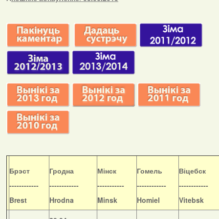
Б
рэст
Гродна
Мінск
Гомель
Віцебск
------------
------------
-----------
------------
------------
Brest
Hrodna
Minsk
Homiel
Vitebsk