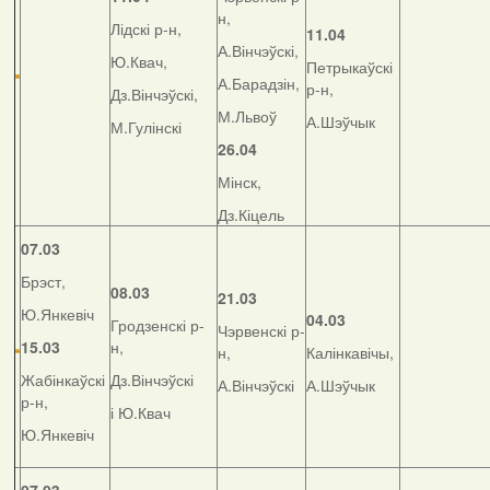
н,
Лідскі р-н,
11.04
А.Вінчэўскі,
Ю.Квач,
Петрыкаўскі
А.Барадзін,
р-н,
Дз.Вінчэўскі,
М.Львоў
А.Шэўчык
М.Гулінскі
26.04
Мінск,
Дз.Кіцель
07.03
Брэст,
08.03
21.03
Ю.Янкевіч
04.03
Гродзенскі р-
Чэрвенскі р-
15.03
н,
н,
Калінкавічы,
Жабінкаўскі
Дз.Вінчэўскі
А.Вінчэўскі
А.Шэўчык
р-н,
і Ю.Квач
Ю.Янкевіч