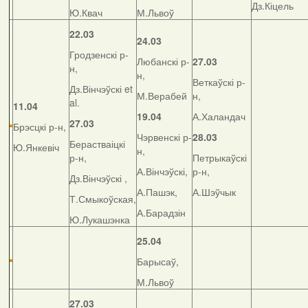
Дз.Кіцель
Ю.Квач
М.Львоў
22.03
24.03
Гродзенскі р-
Любанскі р-
27.03
н,
н,
Веткаўскі р-
Дз.Вінчэўскі et
М.Верабей
н,
al.
11.04
19.04
А.Халандач
27.03
Брэсцкі р-н,
Чэрвенскі р-
28.03
Берастваіцкі
Ю.Янкевіч
н,
р-н,
Петрыкаўскі
А.Вінчэўскі,
р-н,
Дз.Вінчэўскі ,
А.Пашэк,
А.Шэўчык
Т.Смыкоўская,
А.Барадзін
Ю.Лукашэнка
25.04
Барысаў,
М.Львоў
27.03