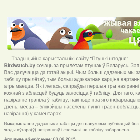
Традыцыйна карыстальнікі сайту "Птушкі штодня"
Birdwatch
.
by
сочаць за прылётам птушак ў Беларусь. За
Вас далучацца да гэтай акцыі. Чым больш дадзеных мы з
табліцу прылётаў, тым больш адэкватная карціна вяртан
атрымаецца. Як і летась, сапраўды першыя тры назіранні
кожнай з абласцей будуць заносіцца ў табліцу. Для таго, 
назіранне трапіла ў табліцу, пакіньце пра яго інфармацыю 
дзень, месца – бліжэйшы населены пункт і раён-вобласць,
назірання) у каментарах
.
Выкарыстанне дадзеных з табліцы для навуковых публікацый без
згоды аўтара(ў) назіранняў і спасылкі на табліцу забаронена.
А
пошняе абнаўленне
:
03.06.2015