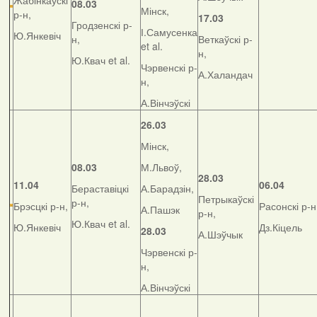
Жабінкаўскі
08.03
Мінск,
р-н,
17.03
Гродзенскі р-
І.Самусенка
Ю.Янкевіч
н,
Веткаўскі р-
et al.
н,
Ю.Квач et al.
Чэрвенскі р-
А.Халандач
н,
А.Вінчэўскі
26.03
Мінск,
08.03
М.Львоў,
28.03
11.04
06.04
Бераставіцкі
А.Барадзін,
Петрыкаўскі
р-н,
Брэсцкі р-н,
Расонскі р-н
А.Пашэк
р-н,
Ю.Квач et al.
Ю.Янкевіч
Дз.Кіцель
28.03
А.Шэўчык
Чэрвенскі р-
н,
А.Вінчэўскі