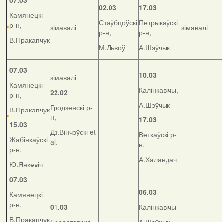
07.03
02.03
17.03
Камянецкі
Стаўбцоўскі
Петрыкаўскі
р-н,
зімавалі
зімавалі
р-н,
р-н,
В.Пракапчук
М.Львоў
А.Шэўчык
07.03
10.03
зімавалі
Камянецкі
Калінкавічы,
22.02
р-н,
А.Шэўчык
Гродзенскі р-
В.Пракапчук
н,
17.03
15.03
Дз.Вінчэўскі et
Веткаўскі р-
Жабінкаўскі
al.
н,
р-н,
А.Халандач
Ю.Янкевіч
07.03
06.03
Камянецкі
р-н,
01.03
Калінкавічы
В.Пракапчук
Бераставіцкі
А.Шэўчык