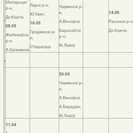
Маларыцкі
Лідскі р-н,
Чэрвенскі р-
р-н,
н,
14.05
Ю.Квач
Дз.Кіцель
А.Вінчэўскі
Расонскі р-н
16.05
08.05
Барысаўскі
Дз.Кіцель
Гродзенскі р-
Жабінкаўскі
р-н,
н,
р-н,
М.Львоў
СЧарапіца
А.Кальчанка
26.04
Чэрвенскі р-
н,
А.Вінчэўскі,
А.Барадзін,
М.Львоў
11.04