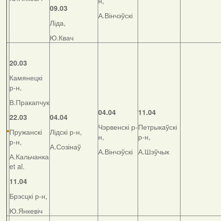
н,
09.03
А.Вінчэўскі
Ліда,
Ю.Квач
20.03
Камянецкі
р-н,
В.Пракапчук
04.04
11.04
22.03
04.04
Чэрвенскі р-
Петрыкаўскі
Пружанскі
Лідскі р-н,
н,
р-н,
р-н,
А.Созінаў
А.Вінчэўскі
А.Шэўчык
А.Кальчанка
et al.
11.04
Брэсцкі р-н,
Ю.Янкевіч