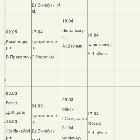
Дз.Вінчэўскі et
al.
18.04
Любанскі р-
02.05
17.04
16.04
н,
Камянецкі
Гродзенскі р-
Калінкавічы,
А.Шэўчык
р-н,
н,
А.Шэўчык
В.Пракапчук
С.Чарапіца
02.03
29.03
Брэст,
01.03
Мінск,
Дз.Кіцель
17.04
Гродзенскі р-
І.Самусенка
15.03
н,
Мозыр,
01.04
Жабінкаўскі
Дз.Вінчэўскі
А.Шэўчык
р-н,
Барысаў,