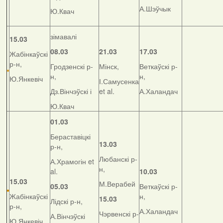
А.Шэўчык
Ю.Квач
зімавалі
15.03
08.03
21.03
17.03
Жабінкаўскі
р-н,
Гродзенскі р-
Мінск,
Веткаўскі р-
н,
н,
Ю.Янкевіч
І.Самусенка
Дз.Вінчэўскі і
et al.
А.Халандач
Ю.Квач
01.03
Бераставіцкі
13.03
р-н,
Любанскі р-
А.Храмогін et
н,
al.
10.03
15.03
М.Верабей
05.03
Веткаўскі р-
Жабінкаўскі
н,
15.03
Лідскі р-н,
р-н,
А.Халандач
Чэрвенскі р-
А.Вінчэўскі
Ю.Янкевіч