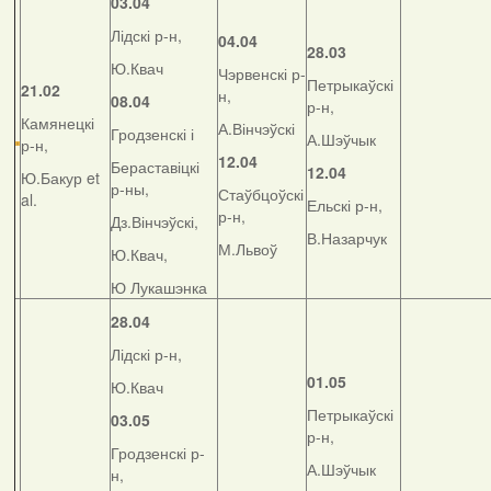
03.04
Лідскі р-н,
04.04
28.03
Ю.Квач
Чэрвенскі р-
Петрыкаўскі
21.02
н,
08.04
р-н,
Камянецкі
А.Вінчэўскі
Гродзенскі і
А.Шэўчык
р-н,
12.04
Бераставіцкі
12.04
Ю.Бакур et
р-ны,
Стаўбцоўскі
al.
Ельскі р-н,
р-н,
Дз.Вінчэўскі,
В.Назарчук
М.Львоў
Ю.Квач,
Ю Лукашэнка
28.04
Лідскі р-н,
01.05
Ю.Квач
Петрыкаўскі
03.05
р-н,
Гродзенскі р-
А.Шэўчык
н,