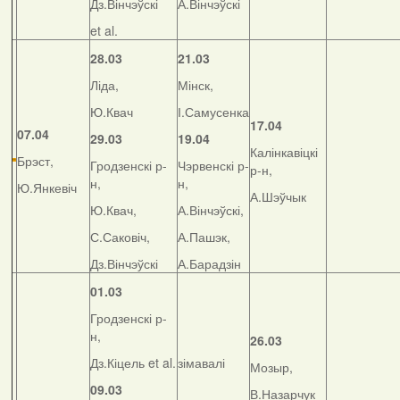
Дз.Вінчэўскі
А.Вінчэўскі
et al.
28.03
21.03
Ліда,
Мінск,
Ю.Квач
І.Самусенка
17.04
07.04
29.03
19.04
Калінкавіцкі
Брэст,
Гродзенскі р-
Чэрвенскі р-
р-н,
н,
н,
Ю.Янкевіч
А.Шэўчык
Ю.Квач,
А.Вінчэўскі,
С.Саковіч,
А.Пашэк,
Дз.Вінчэўскі
А.Барадзін
01.03
Гродзенскі р-
н,
26.03
Дз.Кіцель et al.
зімавалі
Мозыр,
09.03
В.Назарчук