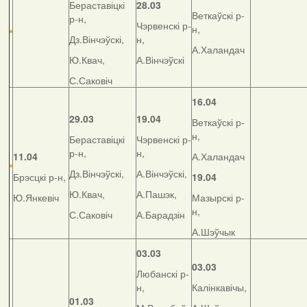
Бераставіцкі
28.03
Веткаўскі р-
р-н,
Чэрвенскі р-
н,
Дз.Вінчэўскі,
н,
А.Халандач
Ю.Квач,
А.Вінчэўскі
С.Саковіч
16.04
29.03
19.04
Веткаўскі р-
н,
Бераставіцкі
Чэрвенскі р-
р-н,
н,
11.04
А.Халандач
Дз.Вінчэўскі,
А.Вінчэўскі,
Брэсцкі р-н,
19.04
Ю.Квач,
А.Пашэк,
Ю.Янкевіч
Мазырскі р-
н,
С.Саковіч
А.Барадзін
А.Шэўчык
03.03
03.03
Любанскі р-
н,
Калінкавічы,
01.03