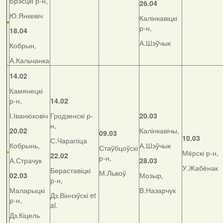
Брэсцкі р-н,
26.04
Ю.Янкевіч
Калінкавіцкі
р-н,
18.04
А.Шэўчык
Кобрын,
А.Кальчанка
14.02
Камянецкі
р-н,
14.02
І.Іванюковіч
Гродзенскі р-
20.03
н,
20.02
Калінкавічы,
09.03
10.03
С.Чарапіца
Кобрынь,
А.Шэўчык
Стаўбцоўскі
Мёрскі р-н,
22.02
р-н,
А.Страчук
28.03
У.Жабёнак
Бераставіцкі
М.Львоў
02.03
Мозыр,
р-н,
Маларыцкі
В.Назарчук
Дз.Вінчэўскі et
р-н,
al.
Дз.Кіцель