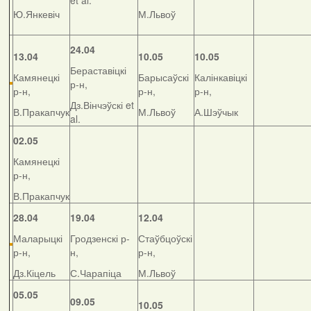
et al.
Ю.Янкевіч
М.Львоў
24.04
13.04
10.05
10.05
Бераставіцкі
Камянецкі
Барысаўскі
Калінкавіцкі
р-н,
р-н,
р-н,
р-н,
Дз.Вінчэўскі et
В.Пракапчук
М.Львоў
А.Шэўчык
al.
02.05
Камянецкі
р-н,
В.Пракапчук
28.04
19.04
12.04
Маларыцкі
Гродзенскі р-
Стаўбцоўскі
р-н,
н,
р-н,
Дз.Кіцель
С.Чарапіца
М.Львоў
05.05
09.05
10.05