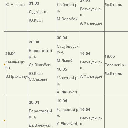
27.03
31.03
Ю.Янкевіч
Любанскі р-
Дз.Кіцель
Веткаўскі р-
н,
Лідскі р-н,
н,
М.Верабей
Ю.Квач
А.Халандач
30.04
20.04
Стаўбцоўскі
Бераставіцкі
р-н,
26.04
16.04
р-н,
18.05
М.Львоў
Камянецкі
Веткаўскі р-
Дз.Вінчэўскі,
Расонскі р-н
р-н,
н,
16.05
Ю.Квач,
Дз.Кіцель
В.Пракапчук
А.Халандач
Ч\рвенскі р-
С.Саковіч
н,
А.Вінчэўскі
19.04
20.04
Чэрвенскі р-
16.04
Бераставіцкі
н,
р-н,
Веткаўскі р-
А.Вінчэўскі,
н,
Дз.Вінчэўскі,