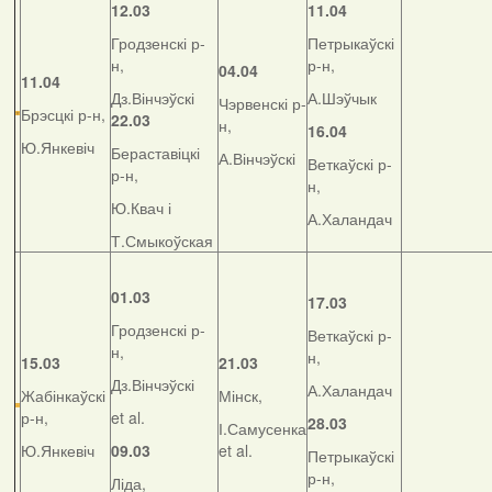
12.03
11.04
Гродзенскі р-
Петрыкаўскі
н,
р-н,
04.04
11.04
Дз.Вінчэўскі
А.Шэўчык
Чэрвенскі р-
Брэсцкі р-н,
22.03
н,
16.04
Ю.Янкевіч
Бераставіцкі
А.Вінчэўскі
Веткаўскі р-
р-н,
н,
Ю.Квач і
А.Халандач
Т.Смыкоўская
01.03
17.03
Гродзенскі р-
Веткаўскі р-
н,
н,
15.03
21.03
Дз.Вінчэўскі
А.Халандач
Жабінкаўскі
Мінск,
р-н,
et al.
28.03
І.Самусенка
Ю.Янкевіч
09.03
et al.
Петрыкаўскі
р-н,
Ліда,