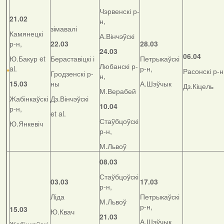
Чэрвенскі р-
21.02
н,
зімавалі
Камянецкі
А.Вінчэўскі
р-н,
22.03
28.03
24.03
06.04
Ю.Бакур et
Бераставіцкі і
Петрыкаўскі
Любанскі р-
al.
р-н,
Расонскі р-н
Гродзенскі р-
н,
15.03
ны
А.Шэўчык
Дз.Кіцель
М.Верабей
Жабінкаўскі
Дз.Вінчэўскі
10.04
р-н,
et al.
Стаўбцоўскі
Ю.Янкевіч
р-н,
М.Львоў
08.03
Стаўбцоўскі
03.03
17.03
р-н,
Ліда
Петрыкаўскі
М.Львоў
р-н,
15.03
Ю.Квач
21.03
А.Шэўчык