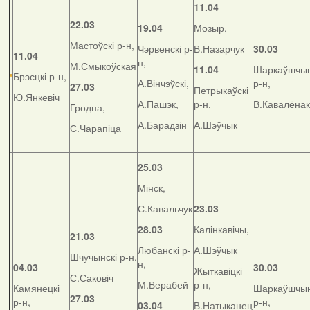
11.04
22.03
19.04
Мозыр,
Мастоўскі р-н,
Чэрвенскі р-
В.Назарчук
30.03
11.04
н,
М.Смыкоўская
11.04
Шаркаўшчын
Брэсцкі р-н,
А.Вінчэўскі,
р-н,
27.03
Петрыкаўскі
Ю.Янкевіч
А.Пашэк,
р-н,
В.Кавалёнак
Гродна,
А.Барадзін
А.Шэўчык
С.Чарапіца
25.03
Мінск,
С.Кавальчук
23.03
28.03
Калінкавічы,
21.03
Любанскі р-
А.Шэўчык
Шчучынскі р-н,
н,
04.03
30.03
Жыткавіцкі
С.Саковіч
М.Верабей
р-н,
Камянецкі
Шаркаўшчын
27.03
р-н,
р-н,
03.04
В.Натыканец