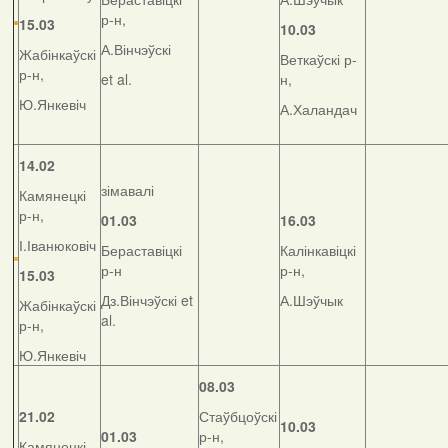
р-н,
15.03
10.03
А.Вінчэўскі
Жабінкаўскі
Веткаўскі р-
р-н,
et al.
н,
Ю.Янкевіч
А.Халандач
14.02
зімавалі
Камянецкі
р-н,
01.03
16.03
І.Іванюковіч
Бераставіцкі
Калінкавіцкі
р-н
р-н,
15.03
Дз.Вінчэўскі et
А.Шэўчык
Жабінкаўскі
al.
р-н,
Ю.Янкевіч
08.03
21.02
Стаўбцоўскі
10.03
01.03
р-н,
Камянецкі