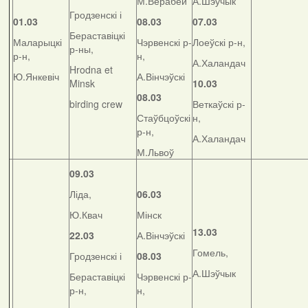
М.Верабей
А.Шэўчык
Гродзенскі і
01.03
08.03
07.03
Бераставіцкі
Маларыцкі
Чэрвенскі р-
Лоеўскі р-н,
р-ны,
р-н,
н,
А.Халандач
Hrodna et
Ю.Янкевіч
А.Вінчэўскі
Minsk
10.03
08.03
birding crew
Веткаўскі р-
Стаўбцоўскі
н,
р-н,
А.Халандач
М.Львоў
09.03
Ліда,
06.03
Ю.Квач
Мінск
13.03
22.03
А.Вінчэўскі
Гомель,
Гродзенскі і
08.03
А.Шэўчык
Бераставіцкі
Чэрвенскі р-
р-н,
н,