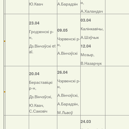
н,
Ю.Квач
А.Барадзін
А.Халандач
03.04
23.04
Калінкавічы,
09.05
Гродзенскі р-
н,
А.Шэўчык
Чэрвенскі р-
н,
Дз.Вінчэўскі et
12.04
al.
А.Вінчэўскі
Мозыр,
В.Назарчук
26.04
20.04
Чэрвенскі р-
Бераставіцкі
н,
р-н,
А.Вінчэўскі,
Дз.Вінчэўскі,
А.Барадзін,
Ю.Квач,
С.Саковіч
М.Львоў
24.03