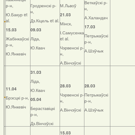
Веткаўскі р-
р-н,
Гродзенскі р-
М.Львоў
н,
н,
Ю.Бакур et
21.03
А.Халандач
al.
Дз.Кіцель et al.
Мінск,
17.03
15.03
09.03
І.Самусенка
Петрыкаўскі
Жабінкаўскі
Ліда,
et al.
р-н,
р-н,
Ю.Квач
Чэрвенскі р-
А.Шэўчык
Ю.Янкевіч
н,
А.Вінчэўскі
31.03
Ліда,
28.03
28.03
11.04
Ю.Квач
Чэрвенскі р-
Петрыкаўскі
Брэсцкі р-н,
05.04
н,
р-н,
Ю.Янкевіч
Бераставіцкі
А.Вінчэўскі
А.Шэўчык
р-н,
Дз.Вінчэўскі
15.03