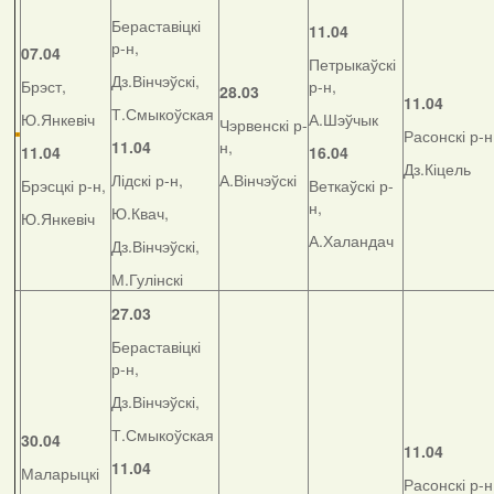
Бераставіцкі
11.04
р-н,
07.04
Петрыкаўскі
Дз.Вінчэўскі,
Брэст,
р-н,
28.03
11.04
Т.Смыкоўская
Ю.Янкевіч
А.Шэўчык
Чэрвенскі р-
Расонскі р-н
11.04
н,
11.04
16.04
Дз.Кіцель
Лідскі р-н,
А.Вінчэўскі
Брэсцкі р-н,
Веткаўскі р-
н,
Ю.Квач,
Ю.Янкевіч
А.Халандач
Дз.Вінчэўскі,
М.Гулінскі
27.03
Бераставіцкі
р-н,
Дз.Вінчэўскі,
Т.Смыкоўская
30.04
11.04
11.04
Маларыцкі
Расонскі р-н