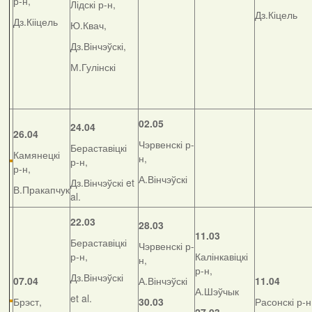
р-н,
Лідскі р-н,
Дз.Кіцель
Дз.Кііцель
Ю.Квач,
Дз.Вінчэўскі,
М.Гулінскі
02.05
24.04
26.04
Чэрвенскі р-
Бераставіцкі
Камянецкі
н,
р-н,
р-н,
А.Вінчэўскі
Дз.Вінчэўскі et
В.Пракапчук
al.
22.03
28.03
11.03
Бераставіцкі
Чэрвенскі р-
р-н,
Калінкавіцкі
н,
р-н,
Дз.Вінчэўскі
07.04
А.Вінчэўскі
11.04
А.Шэўчык
et al.
Брэст,
30.03
Расонскі р-н