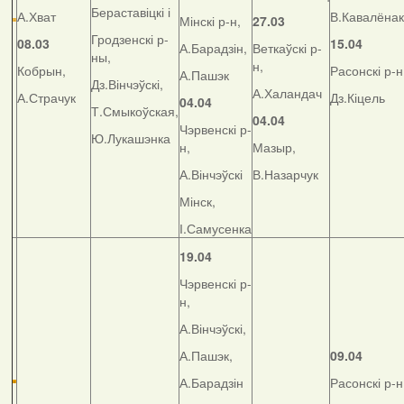
Бераставіцкі і
А.Хват
В.Кавалёнак
Мінскі р-н,
27.03
Гродзенскі р-
08.03
15.04
А.Барадзін,
Веткаўскі р-
ны,
н,
Кобрын,
Расонскі р-н
А.Пашэк
Дз.Вінчэўскі,
А.Халандач
А.Страчук
Дз.Кіцель
04.04
Т.Смыкоўская,
04.04
Чэрвенскі р-
Ю.Лукашэнка
н,
Мазыр,
А.Вінчэўскі
В.Назарчук
Мінск,
І.Самусенка
19.04
Чэрвенскі р-
н,
А.Вінчэўскі,
А.Пашэк,
09.04
А.Барадзін
Расонскі р-н