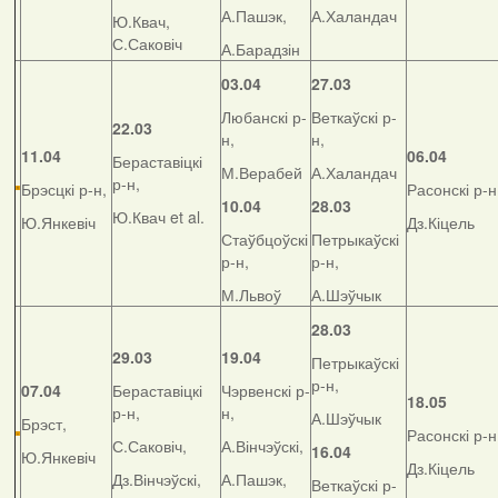
А.Пашэк,
А.Халандач
Ю.Квач,
С.Саковіч
А.Барадзін
03.04
27.03
Любанскі р-
Веткаўскі р-
22.03
н,
н,
11.04
06.04
Бераставіцкі
М.Верабей
А.Халандач
р-н,
Брэсцкі р-н,
Расонскі р-н
10.04
28.03
Ю.Квач et al.
Ю.Янкевіч
Дз.Кіцель
Стаўбцоўскі
Петрыкаўскі
р-н,
р-н,
М.Львоў
А.Шэўчык
28.03
29.03
19.04
Петрыкаўскі
р-н,
07.04
Бераставіцкі
Чэрвенскі р-
18.05
р-н,
н,
А.Шэўчык
Брэст,
Расонскі р-н
С.Саковіч,
А.Вінчэўскі,
16.04
Ю.Янкевіч
Дз.Кіцель
Дз.Вінчэўскі,
А.Пашэк,
Веткаўскі р-