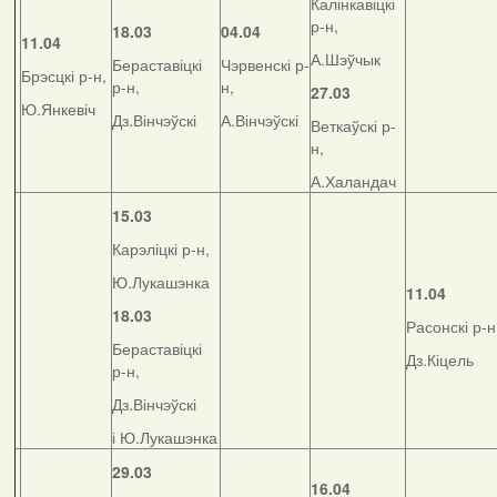
Калінкавіцкі
р-н,
18.03
04.04
11.04
А.Шэўчык
Бераставіцкі
Чэрвенскі р-
Брэсцкі р-н,
р-н,
н,
27.03
Ю.Янкевіч
Дз.Вінчэўскі
А.Вінчэўскі
Веткаўскі р-
н,
А.Халандач
15.03
Карэліцкі р-н,
Ю.Лукашэнка
11.04
18.03
Расонскі р-н
Бераставіцкі
Дз.Кіцель
р-н,
Дз.Вінчэўскі
і Ю.Лукашэнка
29.03
16.04