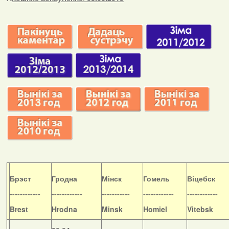
Б
рэст
Гродна
Мінск
Гомель
Віцебск
------------
------------
-----------
------------
------------
Brest
Hrodna
Minsk
Homiel
Vitebsk