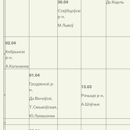
30.04
Дз.Кіцель
Стаўбцоўскі
р-н,
М.Львоў
02.04
Кобрынскі
р-н,
А.Кальчанка
01.04
Гродзенскі р-
13.03
н,
Рэчыцкі р-н,
Дз.Вінчэўскі,
А.Шэўчык
Т.Смыкоўская,
Ю.Лукашэнка