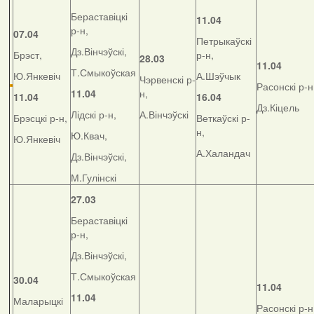
Бераставіцкі
11.04
р-н,
07.04
Петрыкаўскі
Дз.Вінчэўскі,
Брэст,
р-н,
28.03
11.04
Т.Смыкоўская
Ю.Янкевіч
А.Шэўчык
Чэрвенскі р-
Расонскі р-н
11.04
н,
11.04
16.04
Дз.Кіцель
Лідскі р-н,
А.Вінчэўскі
Брэсцкі р-н,
Веткаўскі р-
н,
Ю.Квач,
Ю.Янкевіч
А.Халандач
Дз.Вінчэўскі,
М.Гулінскі
27.03
Бераставіцкі
р-н,
Дз.Вінчэўскі,
Т.Смыкоўская
30.04
11.04
11.04
Маларыцкі
Расонскі р-н