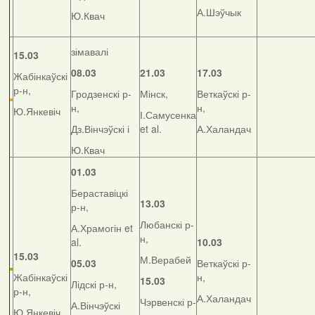
А.Шэўчык
Ю.Квач
зімавалі
15.03
08.03
21.03
17.03
Жабінкаўскі
р-н,
Гродзенскі р-
Мінск,
Веткаўскі р-
н,
н,
Ю.Янкевіч
І.Самусенка
Дз.Вінчэўскі і
et al.
А.Халандач
Ю.Квач
01.03
Бераставіцкі
13.03
р-н,
Любанскі р-
А.Храмогін et
н,
al.
10.03
15.03
М.Верабей
05.03
Веткаўскі р-
Жабінкаўскі
н,
15.03
Лідскі р-н,
р-н,
А.Халандач
Чэрвенскі р-
А.Вінчэўскі
Ю.Янкевіч