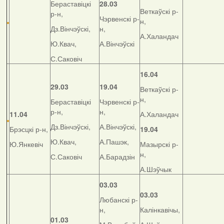
Бераставіцкі
28.03
Веткаўскі р-
р-н,
Чэрвенскі р-
н,
Дз.Вінчэўскі,
н,
А.Халандач
Ю.Квач,
А.Вінчэўскі
С.Саковіч
16.04
29.03
19.04
Веткаўскі р-
н,
Бераставіцкі
Чэрвенскі р-
р-н,
н,
11.04
А.Халандач
Дз.Вінчэўскі,
А.Вінчэўскі,
Брэсцкі р-н,
19.04
Ю.Квач,
А.Пашэк,
Ю.Янкевіч
Мазырскі р-
н,
С.Саковіч
А.Барадзін
А.Шэўчык
03.03
03.03
Любанскі р-
н,
Калінкавічы,
01.03