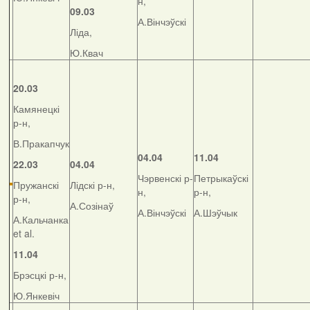
н,
09.03
А.Вінчэўскі
Ліда,
Ю.Квач
20.03
Камянецкі
р-н,
В.Пракапчук
04.04
11.04
22.03
04.04
Чэрвенскі р-
Петрыкаўскі
Пружанскі
Лідскі р-н,
н,
р-н,
р-н,
А.Созінаў
А.Вінчэўскі
А.Шэўчык
А.Кальчанка
et al.
11.04
Брэсцкі р-н,
Ю.Янкевіч