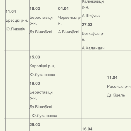
Калінкавіцкі
р-н,
18.03
04.04
11.04
А.Шэўчык
Бераставіцкі
Чэрвенскі р-
Брэсцкі р-н,
р-н,
н,
27.03
Ю.Янкевіч
Дз.Вінчэўскі
А.Вінчэўскі
Веткаўскі р-
н,
А.Халандач
15.03
Карэліцкі р-н,
Ю.Лукашэнка
11.04
18.03
Расонскі р-н
Бераставіцкі
Дз.Кіцель
р-н,
Дз.Вінчэўскі
і Ю.Лукашэнка
29.03
16.04