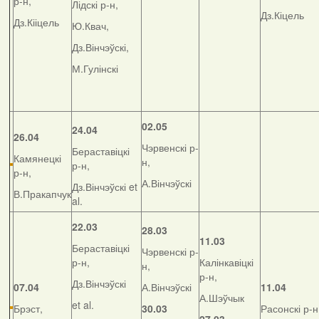
р-н,
Лідскі р-н,
Дз.Кіцель
Дз.Кііцель
Ю.Квач,
Дз.Вінчэўскі,
М.Гулінскі
02.05
24.04
26.04
Чэрвенскі р-
Бераставіцкі
Камянецкі
н,
р-н,
р-н,
А.Вінчэўскі
Дз.Вінчэўскі et
В.Пракапчук
al.
22.03
28.03
11.03
Бераставіцкі
Чэрвенскі р-
р-н,
Калінкавіцкі
н,
р-н,
Дз.Вінчэўскі
07.04
А.Вінчэўскі
11.04
А.Шэўчык
et al.
Брэст,
30.03
Расонскі р-н