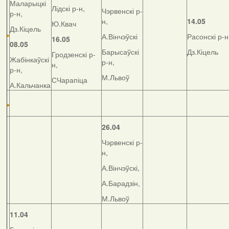
Маларыцкі
Лідскі р-н,
Чэрвенскі р-
р-н,
н,
14.05
Ю.Квач
Дз.Кіцель
А.Вінчэўскі
Расонскі р-н
16.05
08.05
Барысаўскі
Дз.Кіцель
Гродзенскі р-
Жабінкаўскі
р-н,
н,
р-н,
М.Львоў
СЧарапіца
А.Кальчанка
26.04
Чэрвенскі р-
н,
А.Вінчэўскі,
А.Барадзін,
М.Львоў
11.04