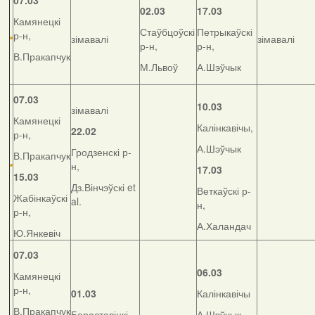
07.03
02.03
17.03
Камянецкі
Стаўбцоўскі
Петрыкаўскі
р-н,
зімавалі
зімавалі
р-н,
р-н,
В.Пракапчук
М.Львоў
А.Шэўчык
07.03
10.03
зімавалі
Камянецкі
Калінкавічы,
22.02
р-н,
А.Шэўчык
Гродзенскі р-
В.Пракапчук
н,
17.03
15.03
Дз.Вінчэўскі et
Веткаўскі р-
Жабінкаўскі
al.
н,
р-н,
А.Халандач
Ю.Янкевіч
07.03
06.03
Камянецкі
р-н,
01.03
Калінкавічы
В.Пракапчук
Бераставіцкі
А.Шэўчык