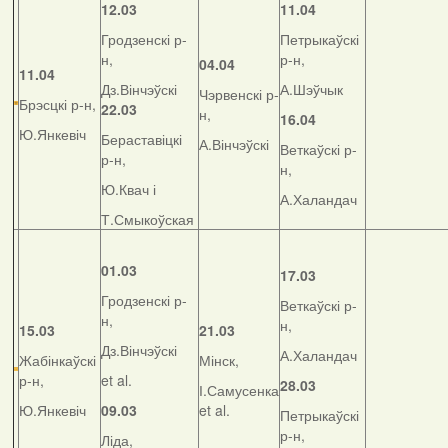
12.03
11.04
Гродзенскі р-
Петрыкаўскі
н,
р-н,
04.04
11.04
Дз.Вінчэўскі
А.Шэўчык
Чэрвенскі р-
Брэсцкі р-н,
22.03
н,
16.04
Ю.Янкевіч
Бераставіцкі
А.Вінчэўскі
Веткаўскі р-
р-н,
н,
Ю.Квач і
А.Халандач
Т.Смыкоўская
01.03
17.03
Гродзенскі р-
Веткаўскі р-
н,
н,
15.03
21.03
Дз.Вінчэўскі
А.Халандач
Жабінкаўскі
Мінск,
р-н,
et al.
28.03
І.Самусенка
Ю.Янкевіч
09.03
et al.
Петрыкаўскі
р-н,
Ліда,