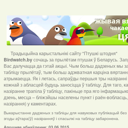
Традыцыйна карыстальнікі сайту "Птушкі штодня"
Birdwatch
.
by
сочаць за прылётам птушак ў Беларусь. За
Вас далучацца да гэтай акцыі. Чым больш дадзеных мы з
табліцу прылётаў, тым больш адэкватная карціна вяртан
атрымаецца. Як і летась, сапраўды першыя тры назіранні
кожнай з абласцей будуць заносіцца ў табліцу. Для таго, 
назіранне трапіла ў табліцу, пакіньце пра яго інфармацыю 
дзень, месца – бліжэйшы населены пункт і раён-вобласць,
назірання) у каментарах
.
Выкарыстанне дадзеных з табліцы для навуковых публікацый без
згоды аўтара(ў) назіранняў і спасылкі на табліцу забаронена.
А
пошняе абнаўленне
:
03.06.2015