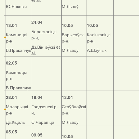
et al.
Ю.Янкевіч
М.Львоў
24.04
13.04
10.05
10.05
Бераставіцкі
Камянецкі
Барысаўскі
Калінкавіцкі
р-н,
р-н,
р-н,
р-н,
Дз.Вінчэўскі et
В.Пракапчук
М.Львоў
А.Шэўчык
al.
02.05
Камянецкі
р-н,
В.Пракапчук
28.04
19.04
12.04
Маларыцкі
Гродзенскі р-
Стаўбцоўскі
р-н,
н,
р-н,
Дз.Кіцель
С.Чарапіца
М.Львоў
05.05
09.05
10.05