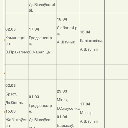
Дз.Вінчэўскі et
al.
18.04
Любанскі р-
02.05
17.04
16.04
н,
Камянецкі
Гродзенскі р-
Калінкавічы,
А.Шэўчык
р-н,
н,
А.Шэўчык
В.Пракапчук
С.Чарапіца
02.03
29.03
Брэст,
01.03
Мінск,
Дз.Кіцель
17.04
Гродзенскі р-
І.Самусенка
15.03
н,
Мозыр,
01.04
Жабінкаўскі
Дз.Вінчэўскі
А.Шэўчык
р-н,
Барысаў,