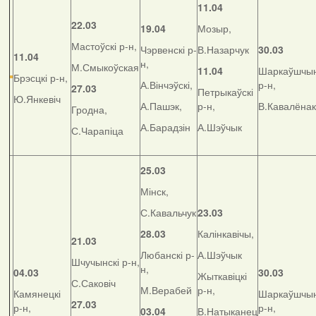
11.04
22.03
19.04
Мозыр,
Мастоўскі р-н,
Чэрвенскі р-
В.Назарчук
30.03
11.04
н,
М.Смыкоўская
11.04
Шаркаўшчын
Брэсцкі р-н,
А.Вінчэўскі,
р-н,
27.03
Петрыкаўскі
Ю.Янкевіч
А.Пашэк,
р-н,
В.Кавалёнак
Гродна,
А.Барадзін
А.Шэўчык
С.Чарапіца
25.03
Мінск,
С.Кавальчук
23.03
28.03
Калінкавічы,
21.03
Любанскі р-
А.Шэўчык
Шчучынскі р-н,
н,
04.03
30.03
Жыткавіцкі
С.Саковіч
М.Верабей
р-н,
Камянецкі
Шаркаўшчын
27.03
р-н,
р-н,
03.04
В.Натыканец