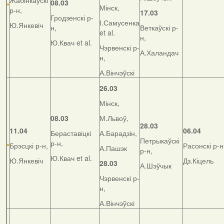
Жабінкаўскі
08.03
Мінск,
р-н,
17.03
Гродзенскі р-
І.Самусенка
Ю.Янкевіч
н,
Веткаўскі р-
et al.
н,
Ю.Квач et al.
Чэрвенскі р-
А.Халандач
н,
А.Вінчэўскі
26.03
Мінск,
08.03
М.Львоў,
28.03
11.04
06.04
Бераставіцкі
А.Барадзін,
Петрыкаўскі
р-н,
Брэсцкі р-н,
Расонскі р-н
А.Пашэк
р-н,
Ю.Квач et al.
Ю.Янкевіч
Дз.Кіцель
28.03
А.Шэўчык
Чэрвенскі р-
н,
А.Вінчэўскі