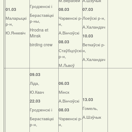
М.Верабей
А.Шэўчык
Гродзенскі і
01.03
08.03
07.03
Бераставіцкі
Маларыцкі
Чэрвенскі р-
Лоеўскі р-н,
р-ны,
р-н,
н,
А.Халандач
Hrodna et
Ю.Янкевіч
А.Вінчэўскі
Minsk
10.03
08.03
birding crew
Веткаўскі р-
Стаўбцоўскі
н,
р-н,
А.Халандач
М.Львоў
09.03
Ліда,
06.03
Ю.Квач
Мінск
13.03
22.03
А.Вінчэўскі
Гомель,
Гродзенскі і
08.03
А.Шэўчык
Бераставіцкі
Чэрвенскі р-
р-н,
н,