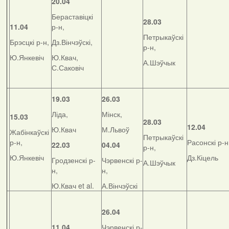
20.04
Бераставіцкі
28.03
11.04
р-н,
Петрыкаўскі
Брэсцкі р-н,
Дз.Вінчэўскі,
р-н,
Ю.Янкевіч
Ю.Квач,
А.Шэўчык
С.Саковіч
19.03
26.03
Ліда,
Мінск,
15.03
28.03
12.04
Ю.Квач
М.Львоў
Жабінкаўскі
Петрыкаўскі
р-н,
Расонскі р-н
22.03
04.04
р-н,
Ю.Янкевіч
Дз.Кіцель
Гродзенскі р-
Чэрвенскі р-
А.Шэўчык
н,
н,
Ю.Квач et al.
А.Вінчэўскі
26.04
11.04
Чэрвенскі р-