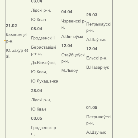
03.04
Лідскі р-н,
04.04
28.03
Ю.Квач
Чэрвенскі р-
Петрыкаўскі
21.02
н,
08.04
р-н,
Камянецкі
А.Вінчэўскі
Гродзенскі і
А.Шэўчык
р-н,
12.04
Бераставіцкі
12.04
Ю.Бакур et
р-ны,
Стаўбцоўскі
al.
Ельскі р-н,
р-н,
Дз.Вінчэўскі,
В.Назарчук
М.Львоў
Ю.Квач,
Ю Лукашэнка
28.04
Лідскі р-н,
01.05
Ю.Квач
Петрыкаўскі
03.05
р-н,
Гродзенскі р-
А.Шэўчык
н,