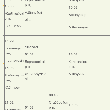
р-н,
15.03
10.03
А.Вінчэўскі
Жабінкаўскі
Веткаўскі р-
р-н,
et al.
н,
Ю.Янкевіч
А.Халандач
14.02
зімавалі
Камянецкі
р-н,
01.03
16.03
І.Іванюковіч
Бераставіцкі
Калінкавіцкі
р-н
р-н,
15.03
Дз.Вінчэўскі et
А.Шэўчык
Жабінкаўскі
al.
р-н,
Ю.Янкевіч
08.03
21.02
Стаўбцоўскі
10.03
01.03
р-н,
Камянецкі