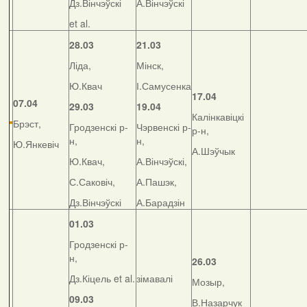
Дз.Вінчэўскі
А.Вінчэўскі
et al.
28.03
21.03
Ліда,
Мінск,
Ю.Квач
І.Самусенка
17.04
07.04
29.03
19.04
Калінкавіцкі
Брэст,
Гродзенскі р-
Чэрвенскі р-
р-н,
н,
н,
Ю.Янкевіч
А.Шэўчык
Ю.Квач,
А.Вінчэўскі,
С.Саковіч,
А.Пашэк,
Дз.Вінчэўскі
А.Барадзін
01.03
Гродзенскі р-
н,
26.03
Дз.Кіцель et al.
зімавалі
Мозыр,
09.03
В.Назарчук