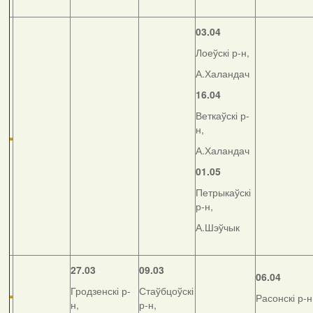
03.04
Лоеўскі р-н,
А.Халандач
16.04
Веткаўскі р-
н,
А.Халандач
01.05
Петрыкаўскі
р-н,
А.Шэўчык
27.03
09.03
06.04
Гродзенскі р-
Стаўбцоўскі
Расонскі р-н
н,
р-н,