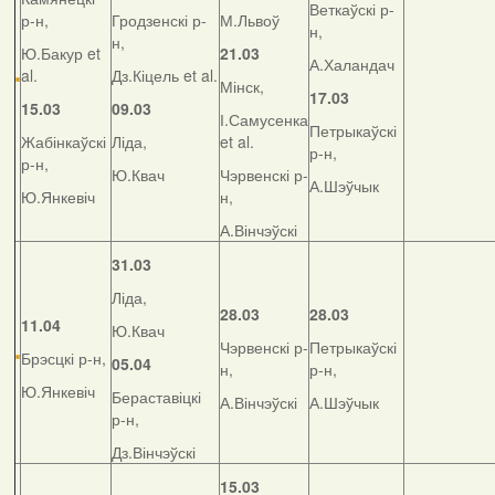
Веткаўскі р-
р-н,
Гродзенскі р-
М.Львоў
н,
н,
Ю.Бакур et
21.03
А.Халандач
al.
Дз.Кіцель et al.
Мінск,
17.03
15.03
09.03
І.Самусенка
Петрыкаўскі
Жабінкаўскі
Ліда,
et al.
р-н,
р-н,
Ю.Квач
Чэрвенскі р-
А.Шэўчык
Ю.Янкевіч
н,
А.Вінчэўскі
31.03
Ліда,
28.03
28.03
11.04
Ю.Квач
Чэрвенскі р-
Петрыкаўскі
Брэсцкі р-н,
05.04
н,
р-н,
Ю.Янкевіч
Бераставіцкі
А.Вінчэўскі
А.Шэўчык
р-н,
Дз.Вінчэўскі
15.03