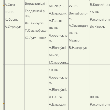
Бераставіцкі і
А.Хват
В.Кавалёнак
Мінскі р-н,
27.03
Гродзенскі р-
08.03
15.04
А.Барадзін,
Веткаўскі р-
ны,
н,
Кобрын,
Расонскі р-н
А.Пашэк
Дз.Вінчэўскі,
А.Халандач
А.Страчук
Дз.Кіцель
04.04
Т.Смыкоўская,
04.04
Чэрвенскі р-
Ю.Лукашэнка
н,
Мазыр,
А.Вінчэўскі
В.Назарчук
Мінск,
І.Самусенка
19.04
Чэрвенскі р-
н,
А.Вінчэўскі,
А.Пашэк,
09.04
А.Барадзін
Расонскі р-н