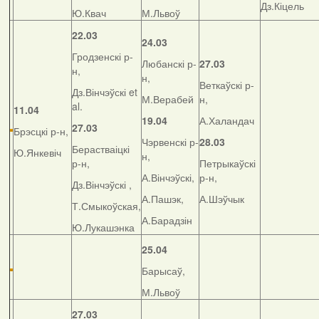
Дз.Кіцель
Ю.Квач
М.Львоў
22.03
24.03
Гродзенскі р-
Любанскі р-
27.03
н,
н,
Веткаўскі р-
Дз.Вінчэўскі et
М.Верабей
н,
al.
11.04
19.04
А.Халандач
27.03
Брэсцкі р-н,
Чэрвенскі р-
28.03
Берастваіцкі
Ю.Янкевіч
н,
р-н,
Петрыкаўскі
А.Вінчэўскі,
р-н,
Дз.Вінчэўскі ,
А.Пашэк,
А.Шэўчык
Т.Смыкоўская,
А.Барадзін
Ю.Лукашэнка
25.04
Барысаў,
М.Львоў
27.03