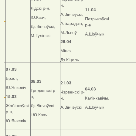
н,
Лідскі р-н,
11.04
А.Вінчэўскі,
Ю.Квач,
Петрыкаўскі
А.Барадзін,
р-н,
Дз.Вінчэўскі,
М.Львоў
А.Шэўчык
М.Гулінскі
26.04
Мінск,
Дз.Кіцель
07.03
Брэст,
08.03
21.03
Ю.Янкевіч
04.03
Гродзенскі р-
Чэрвенскі р-
15.03
н,
н,
Калінкавічы,
Жабінкаўскі
Дз.Вінчэўскі
А.Вінчэўскі
А.Шэўчык
р-н,
і Ю.Квач
Ю.Янкевіч