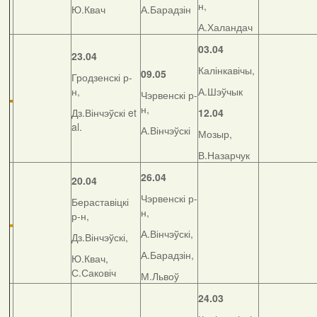
н,
Ю.Квач
А.Барадзін
А.Халандач
03.04
23.04
Калінкавічы,
09.05
Гродзенскі р-
н,
А.Шэўчык
Чэрвенскі р-
н,
Дз.Вінчэўскі et
12.04
al.
А.Вінчэўскі
Мозыр,
В.Назарчук
26.04
20.04
Чэрвенскі р-
Бераставіцкі
н,
р-н,
А.Вінчэўскі,
Дз.Вінчэўскі,
А.Барадзін,
Ю.Квач,
С.Саковіч
М.Львоў
24.03