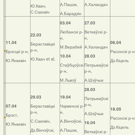
А.Пашэк,
А.Халандач
Ю.Квач,
С.Саковіч
А.Барадзін
03.04
27.03
Любанскі р-
Веткаўскі р-
22.03
н,
н,
11.04
06.04
Бераставіцкі
М.Верабей
А.Халандач
р-н,
Брэсцкі р-н,
Расонскі р-н
10.04
28.03
Ю.Квач et al.
Ю.Янкевіч
Дз.Кіцель
Стаўбцоўскі
Петрыкаўскі
р-н,
р-н,
М.Львоў
А.Шэўчык
28.03
29.03
19.04
Петрыкаўскі
р-н,
07.04
Бераставіцкі
Чэрвенскі р-
18.05
р-н,
н,
А.Шэўчык
Брэст,
Расонскі р-н
С.Саковіч,
А.Вінчэўскі,
16.04
Ю.Янкевіч
Дз.Кіцель
Дз.Вінчэўскі,
А.Пашэк,
Веткаўскі р-