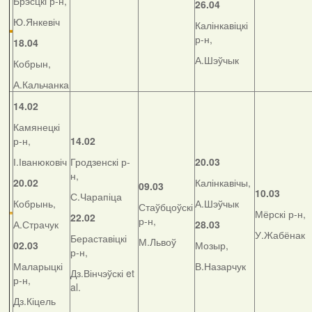
Брэсцкі р-н,
26.04
Ю.Янкевіч
Калінкавіцкі
р-н,
18.04
А.Шэўчык
Кобрын,
А.Кальчанка
14.02
Камянецкі
р-н,
14.02
І.Іванюковіч
Гродзенскі р-
20.03
н,
20.02
Калінкавічы,
09.03
10.03
С.Чарапіца
Кобрынь,
А.Шэўчык
Стаўбцоўскі
Мёрскі р-н,
22.02
р-н,
А.Страчук
28.03
У.Жабёнак
Бераставіцкі
М.Львоў
02.03
Мозыр,
р-н,
Маларыцкі
В.Назарчук
Дз.Вінчэўскі et
р-н,
al.
Дз.Кіцель