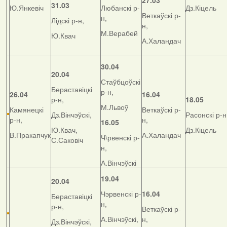
27.03
31.03
Ю.Янкевіч
Любанскі р-
Дз.Кіцель
Веткаўскі р-
н,
Лідскі р-н,
н,
М.Верабей
Ю.Квач
А.Халандач
30.04
20.04
Стаўбцоўскі
Бераставіцкі
р-н,
26.04
16.04
р-н,
18.05
М.Львоў
Камянецкі
Веткаўскі р-
Дз.Вінчэўскі,
Расонскі р-н
р-н,
н,
16.05
Ю.Квач,
Дз.Кіцель
В.Пракапчук
А.Халандач
Ч\рвенскі р-
С.Саковіч
н,
А.Вінчэўскі
19.04
20.04
Чэрвенскі р-
16.04
Бераставіцкі
н,
р-н,
Веткаўскі р-
А.Вінчэўскі,
н,
Дз.Вінчэўскі,