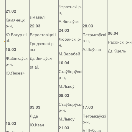
Чэрвенскі р-
21.02
н,
зімавалі
Камянецкі
А.Вінчэўскі
р-н,
22.03
28.03
24.03
06.04
Ю.Бакур et
Бераставіцкі і
Петрыкаўскі
Любанскі р-
al.
р-н,
Расонскі р-н
Гродзенскі р-
н,
15.03
ны
А.Шэўчык
Дз.Кіцель
М.Верабей
Жабінкаўскі
Дз.Вінчэўскі
10.04
р-н,
et al.
Стаўбцоўскі
Ю.Янкевіч
р-н,
М.Львоў
08.03
Стаўбцоўскі
03.03
17.03
р-н,
Ліда
Петрыкаўскі
М.Львоў
р-н,
15.03
Ю.Квач
21.03
А.Шэўчык