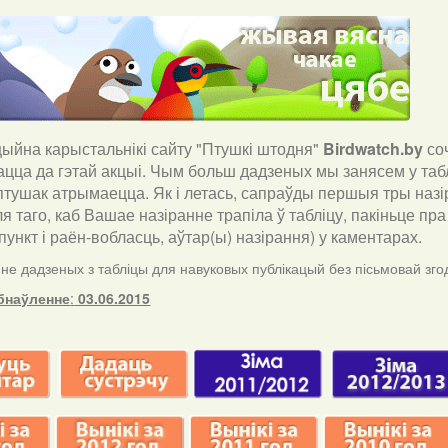
йна карыстальнікі сайту "Птушкі штодня"
Birdwatch
.
by
со
ацца да гэтай акцыі. Чым больш дадзеных мы занясем у таб
птушак атрымаецца. Як і летась, сапраўды першыя тры назір
ля таго, каб Вашае назіранне трапіла ў табліцу, пакіньце п
ункт і раён-вобласць, аўтар(ы) назірання) у каментарах
.
е дадзеных з табліцы для навуковых публікацый без пісьмовай згод
бнаўленне
:
03.06.2015