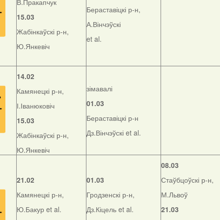
В.Пракапчук
Бераставіцкі р-н,
15.03
А.Вінчэўскі
Жабінкаўскі р-н,
et al.
Ю.Янкевіч
14.02
зімавалі
Камянецкі р-н,
01.03
І.Іванюковіч
Бераставіцкі р-н
15.03
Дз.Вінчэўскі et al.
Жабінкаўскі р-н,
Ю.Янкевіч
08.03
21.02
01.03
Стаўбцоўскі р-н,
Камянецкі р-н,
Гродзенскі р-н,
М.Львоў
Ю.Бакур et al.
Дз.Кіцель et al.
21.03