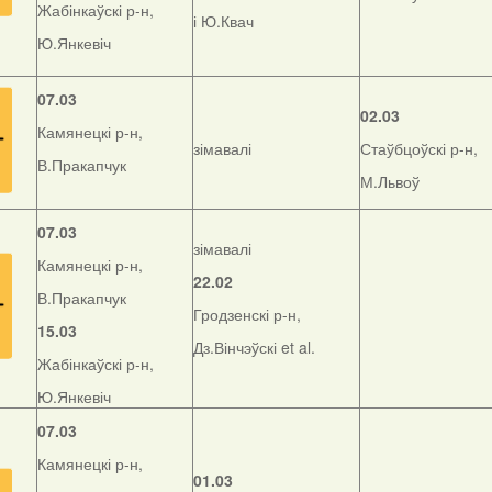
Жабінкаўскі р-н,
і Ю.Квач
Ю.Янкевіч
07.03
02.03
Камянецкі р-н,
зімавалі
Стаўбцоўскі р-н,
В.Пракапчук
М.Львоў
07.03
зімавалі
Камянецкі р-н,
22.02
В.Пракапчук
Гродзенскі р-н,
15.03
Дз.Вінчэўскі et al.
Жабінкаўскі р-н,
Ю.Янкевіч
07.03
Камянецкі р-н,
01.03