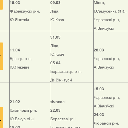
15.03
09.03
Мінск,
Жабінкаўскі р-н,
Ліда,
І.Самусенка et al.
Ю.Янкевіч
Ю.Квач
Чэрвенскі р-н,
А.Вінчэўскі
31.03
Ліда,
11.04
28.03
Ю.Квач
Брэсцкі р-н,
Чэрвенскі р-н,
05.04
Ю.Янкевіч
А.Вінчэўскі
Бераставіцкі р-н,
Дз.Вінчэўскі
15.03
Чэрвенскі р-н,
21.02
зімавалі
А.Вінчэўскі
Камянецкі р-н,
22.03
24.03
Ю.Бакур et al.
Бераставіцкі і
Любанскі р-н,
15.03
Гродзенскі р-ны