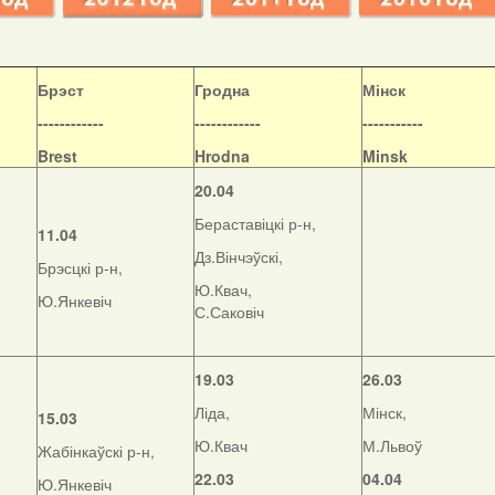
Б
рэст
Гродна
Мінск
------------
------------
-----------
Brest
Hrodna
Minsk
20.04
Бераставіцкі р-н,
11.04
Дз.Вінчэўскі,
Брэсцкі р-н,
Ю.Квач,
Ю.Янкевіч
С.Саковіч
19.03
26.03
Ліда,
Мінск,
15.03
Ю.Квач
М.Львоў
Жабінкаўскі р-н,
22.03
04.04
Ю.Янкевіч