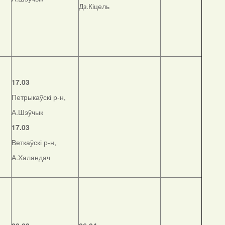
Дз.Кіцель
17.03
Петрыкаўскі р-н,
А.Шэўчык
17.03
Веткаўскі р-н,
А.Халандач