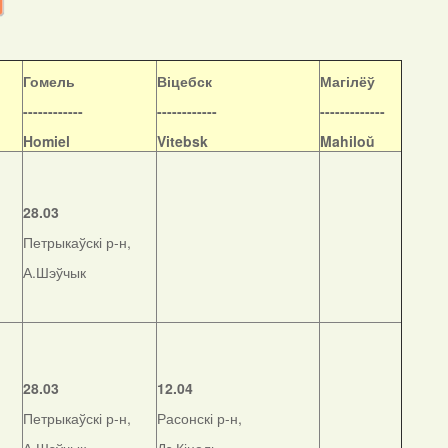
Гомель
Віцебск
Магілёў
------------
------------
-------------
Homiel
Vitebsk
Mahiloŭ
28.03
Петрыкаўскі р-н,
А.Шэўчык
28.03
12.04
Петрыкаўскі р-н,
Расонскі р-н,