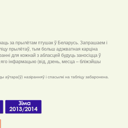
чаць за прылётам птушак ў Беларусь. Запрашаем і
ліцу прылётаў, тым больш адэкватная карціна
анні для кожнай з абласцей будуць заносіцца ў
ра яго інфармацыю (від, дзень, месца – бліжэйшы
ы аўтара(ў) назіранняў і спасылкі на табліцу забаронена.