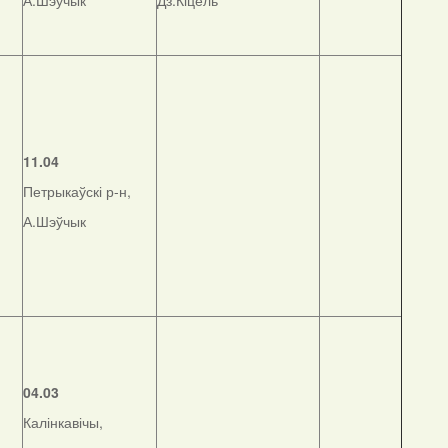
А.Шэўчык
Дз.Кіцель
11.04
Петрыкаўскі р-н,
А.Шэўчык
04.03
Калінкавічы,