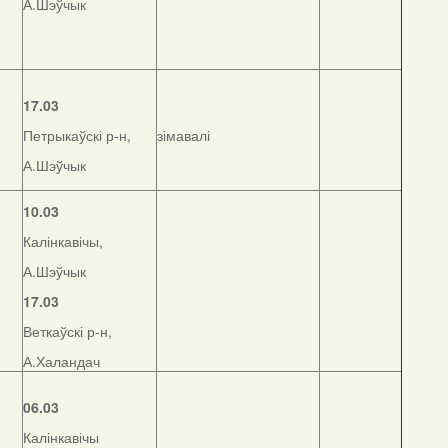
А.Шэўчык
17.03
Петрыкаўскі р-н,
зімавалі
А.Шэўчык
10.03
Калінкавічы,
А.Шэўчык
17.03
Веткаўскі р-н,
А.Халандач
06.03
Калінкавічы