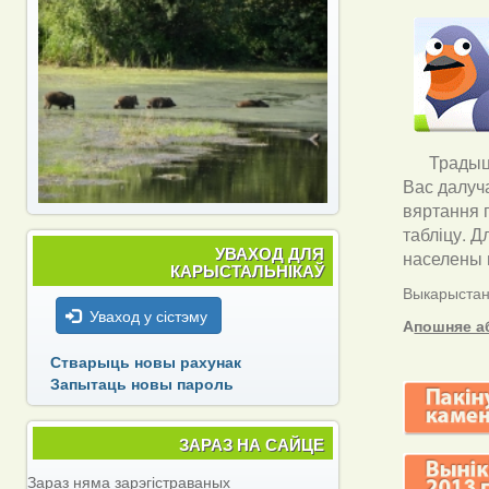
Традыцы
Вас далуч
вяртання 
табліцу. Д
УВАХОД ДЛЯ
населены п
КАРЫСТАЛЬНІКАЎ
Выкарыстанн
Уваход у сістэму
А
пошняе а
Стварыць новы рахунак
Запытаць новы пароль
ЗАРАЗ НА САЙЦЕ
Зараз няма зарэгістраваных