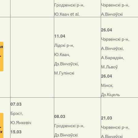
Гродзенскі р-н,
Чэрвенскі р-н,
Ю.Квач et al.
А.Вінчэўскі
26.04
11.04
Чэрвенскі р-н,
Лідскі р-н,
А.Вінчэўскі,
Ю.Квач,
А.Барадзін,
Дз.Вінчэўскі,
М.Львоў
М.Гулінскі
26.04
Мінск,
Дз.Кіцель
07.03
Брэст,
08.03
21.03
Ю.Янкевіч
Гродзенскі р-н,
Чэрвенскі р-н,
15.03
Дз.Вінчэўскі
А.Вінчэўскі