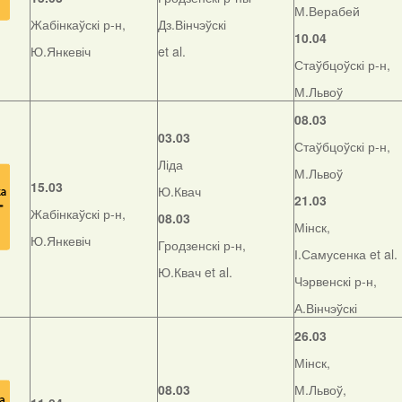
М.Верабей
Жабінкаўскі р-н,
Дз.Вінчэўскі
10.04
Ю.Янкевіч
et al.
Стаўбцоўскі р-н,
М.Львоў
08.03
03.03
Стаўбцоўскі р-н,
Ліда
М.Львоў
15.03
Ю.Квач
21.03
Жабінкаўскі р-н,
08.03
Мінск,
Ю.Янкевіч
Гродзенскі р-н,
І.Самусенка et al.
Ю.Квач et al.
Чэрвенскі р-н,
А.Вінчэўскі
26.03
Мінск,
08.03
М.Львоў,