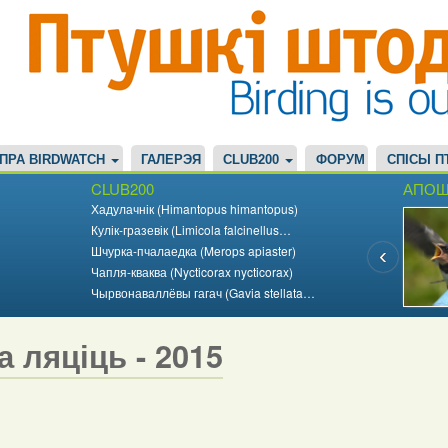
ПРА BIRDWATCH
ГАЛЕРЭЯ
CLUB200
ФОРУМ
СПІСЫ П
CLUB200
АПОШ
Хадулачнік (Himantopus himantopus)
Кулік-гразевік (Limicola falcinellus…
Шчурка-пчалаедка (Merops apiaster)
Чапля-кваква (Nycticorax nycticorax)
Чырвонаваллёвы гагач (Gavia stellata…
а ляціць - 2015