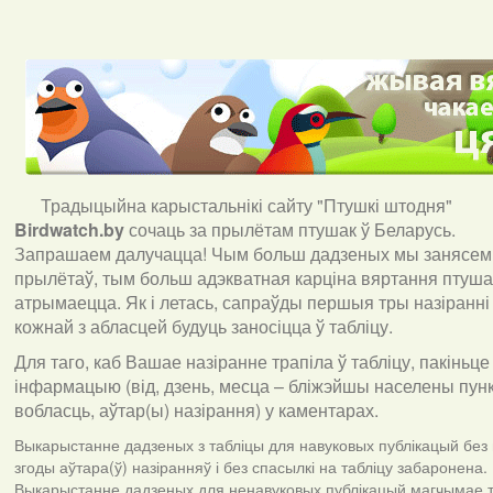
Традыцыйна карыстальнікі сайту "Птушкі штодня"
Birdwatch
.
by
сочаць за прылётам птушак ў Беларусь.
Запрашаем далучацца! Чым больш дадзеных мы занясем 
прылётаў, тым больш адэкватная карціна вяртання птуша
атрымаецца. Як і летась, сапраўды першыя тры назіранні
кожнай з абласцей будуць заносіцца ў табліцу.
Для таго, каб Вашае назіранне трапіла ў табліцу, пакіньце
інфармацыю (від, дзень, месца – бліжэйшы населены пункт
вобласць, аўтар(ы) назірання) у каментарах
.
Выкарыстанне дадзеных з табліцы для навуковых публікацый без
згоды аўтара(ў) назіранняў і без спасылкі на табліцу забаронена.
Выкарыстанне дадзеных для ненавуковых публікацый магчымае т