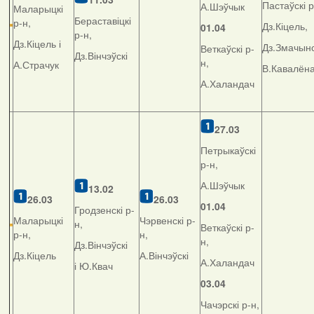
Пастаўскі р
А.Шэўчык
Маларыцкі
Бераставіцкі
р-н,
Дз.Кіцель,
01.04
р-н,
Дз.Кіцель і
Дз.Змачынс
Веткаўскі р-
Дз.Вінчэўскі
н,
А.Страчук
В.Кавалён
А.Халандач
27.03
Петрыкаўскі
р-н,
А.Шэўчык
13.02
26.03
26.03
01.04
Гродзенскі р-
Маларыцкі
Чэрвенскі р-
н,
Веткаўскі р-
р-н,
н,
н,
Дз.Вінчэўскі
Дз.Кіцель
А.Вінчэўскі
А.Халандач
і Ю.Квач
03.04
Чачэрскі р-н,