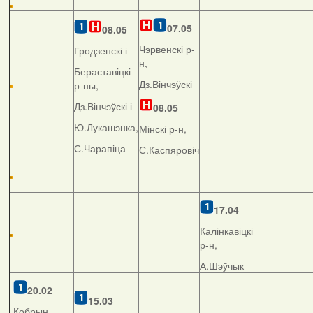
07.05
08.05
Чэрвенскі р-
Гродзенскі і
н,
Бераставіцкі
Дз.Вінчэўскі
р-ны,
Дз.Вінчэўскі і
08.05
Ю.Лукашэнка,
Мінскі р-н,
С.Чарапіца
С.Каспяровіч
17.04
Калінкавіцкі
р-н,
А.Шэўчык
20.02
15.03
Кобрын,