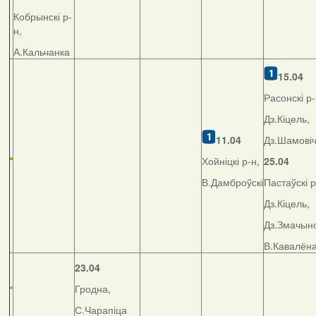
Кобрынскі р-
н,
А.Кальчанка
15.04
Расонскі р-
Дз.Кіцель,
11.04
Дз.Шамові
Хойніцкі р-н,
25.04
В.Дамброўскі
Пастаўскі р
Дз.Кіцель,
Дз.Змачынс
В.Кавалён
23.04
Гродна,
С.Чарапіца