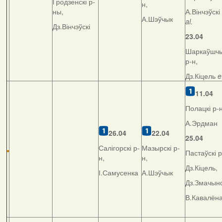
Гродзенскі р-
н,
ны,
А.Вінчэўскі
А.Шэўчык
al.
Дз.Вінчэўскі
23.04
Шаркаўшчы
р-н,
Дз.Кіцель
e
11.04
Полацкі р-н
А.Эрдман
26.04
22.04
25.04
Салігорскі р-
Мазырскі р-
Пастаўскі р
н,
н,
Дз.Кіцель,
І.Самусенка
А.Шэўчык
Дз.Змачынс
В.Кавалён