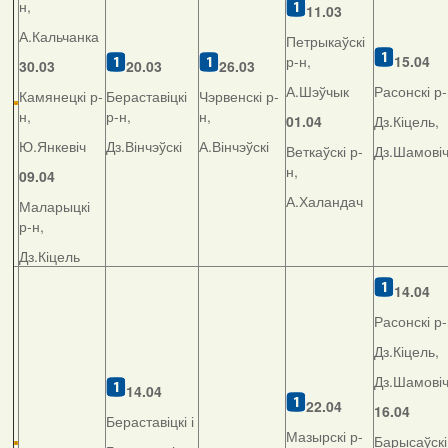
н,
11.03
А.Кальчанка
Петрыкаўскі
р-н,
15.04
30.03
20.03
26.03
А.Шэўчык
Расонскі р-
Камянецкі р-
Бераставіцкі
Чэрвенскі р-
н,
р-н,
н,
01.04
Дз.Кіцель,
Ю.Янкевіч
Дз.Вінчэўскі
А.Вінчэўскі
Веткаўскі р-
Дз.Шамові
н,
09.04
А.Халандач
Маларыцкі
р-н,
Дз.Кіцель
14.04
Расонскі р-
Дз.Кіцель,
Дз.Шамові
14.04
22.04
16.04
Бераставіцкі і
Мазырскі р-
Барысаўскі