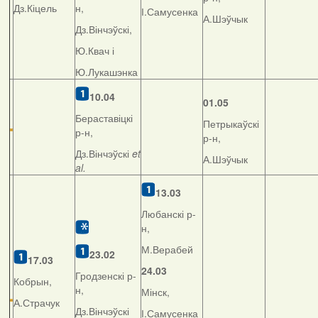
Дз.Кіцель
н,
І.Самусенка
А.Шэўчык
Дз.Вінчэўскі,
Ю.Квач і
Ю.Лукашэнка
10.04
01.05
Бераставіцкі
Петрыкаўскі
р-н,
р-н,
Дз.Вінчэўскі
et
А.Шэўчык
al.
13.03
Любанскі р-
н,
М.Верабей
23.02
17.03
24.03
Гродзенскі р-
Кобрын,
н,
Мінск,
А.Страчук
Дз.Вінчэўскі
І.Самусенка