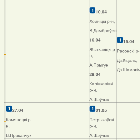
10.04
Хойніцкі р-н,
В.Дамброўскі
16.04
15.04
Жыткавіцкі р-
Расонскі р-
н,
Дз.Кіцель,
А.Прыгун
Дз.Шамові
29.04
Калінкавіцкі
р-н,
А.Шэўчык
27.04
01.05
Камянецкі р-
Петрыкаўскі
н,
р-н,
В.Пракапчук
А.Шэўчык