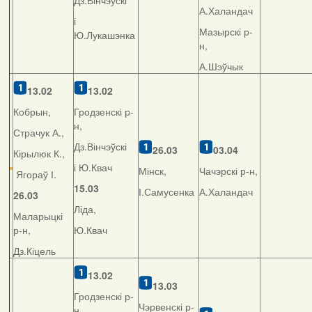
Дз.Вінчэўскі
А.Халандач
і
Мазырскі р-
Ю.Лукашэнка
н,
А.Шэўчык
13.02
13.02
Кобрын,
Гродзенскі р-
н,
Страчук А.,
Дз.Вінчэўскі
26.03
03.04
Кірылюк К.,
і Ю.Квач
Мінск,
Чачэрскі р-н,
Ягораў І.
15.03
І.Самусенка
А.Халандач
26.03
Ліда,
Маларыцкі
р-н,
Ю.Квач
Дз.Кіцель
13.02
13.03
Гродзенскі р-
Чэрвенскі р-
н,