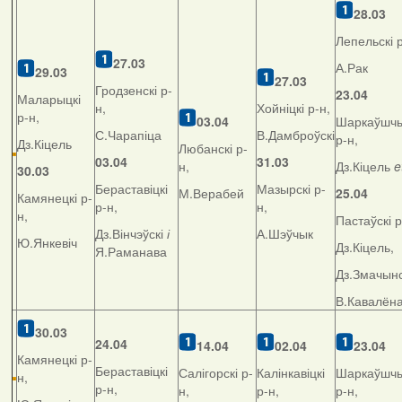
28.03
Лепельскі р
27.03
А.Рак
29.03
27.03
Гродзенскі р-
23.04
Маларыцкі
н,
Хойніцкі р-н,
р-н,
03.04
Шаркаўшчы
С.Чарапіца
В.Дамброўскі
р-н,
Дз.Кіцель
Любанскі р-
03.04
31.03
н,
Дз.Кіцель
e
30.03
Бераставіцкі
Мазырскі р-
М.Верабей
25.04
Камянецкі р-
р-н,
н,
н,
Пастаўскі р
Дз.Вінчэўскі
і
А.Шэўчык
Ю.Янкевіч
Дз.Кіцель,
Я.Раманава
Дз.Змачынс
В.Кавалён
30.03
24.04
14.04
02.04
23.04
Камянецкі р-
Бераставіцкі
Салігорскі р-
Калінкавіцкі
Шаркаўшчы
н,
р-н,
н,
р-н,
р-н,