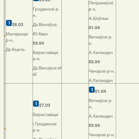
Петрыкаўскі
Гродзенскі р-
р-н,
н,
А.Шэўчык
26.03
Дз.Вінчэўскі,
01.04
Маларыцкі
Ю.Квач
Веткаўскі р-
р-н,
03.04
н,
Дз.Кіцель
Бераставіцкі
А.Халандач
р-н,
03.04
Дз.Вінчэўскі
et
Чачэрскі р-н,
al.
А.Халандач
01.04
Веткаўскі р-
27.03
н,
Бераставіцкі
А.Халандач
і Гродзенскі
03.04
р-н,
Чачэрскі р-н,