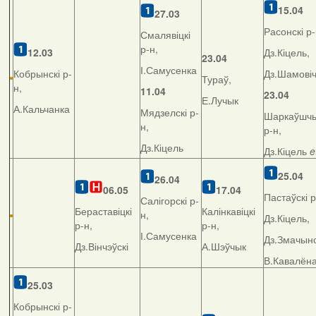
15.04
27.03
Расонскі р-
Смалявіцкі
р-н,
12.03
Дз.Кіцель,
23.04
І.Самусенка
Кобрынскі р-
Дз.Шамові
Тураў,
н,
11.04
23.04
Е.Лучык
А.Кальчанка
Мядзелскі р-
Шаркаўшчы
н,
р-н,
Дз.Кіцель
Дз.Кіцель
e
25.04
26.04
06.05
17.04
Пастаўскі р
Салігорскі р-
Бераставіцкі
Калінкавіцкі
н,
Дз.Кіцель,
р-н,
р-н,
І.Самусенка
Дз.Змачынс
Дз.Вінчэўскі
А.Шэўчык
В.Кавалён
25.03
Кобрынскі р-