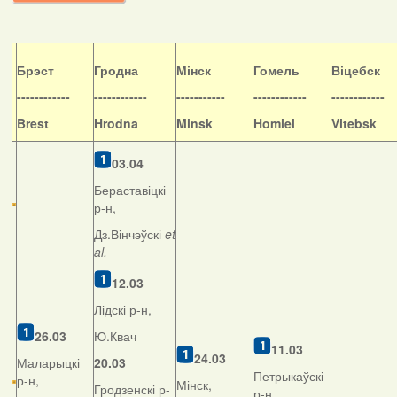
Б
рэст
Гродна
Мінск
Гомель
Віцебск
------------
------------
-----------
------------
------------
Brest
Hrodna
Minsk
Homiel
Vitebsk
03.04
Бераставіцкі
р-н,
Дз.Вінчэўскі
et
al.
12.03
Лідскі р-н,
26.03
Ю.Квач
11.03
24.03
Маларыцкі
20.03
Петрыкаўскі
р-н,
Мінск,
Гродзенскі р-
р-н,