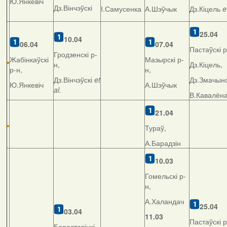
Ю.Янкевіч
Дз.Вінчэўскі
І.Самусенка
А.Шэўчык
Дз.Кіцель
e
25.04
10.04
06.04
07.04
Пастаўскі р
Гродзенскі р-
Жабінкаўскі
Мазырскі р-
н,
Дз.Кіцель,
р-н,
н,
Дз.Вінчэўскі
et
Дз.Змачынс
Ю.Янкевіч
А.Шэўчык
al.
В.Кавалён
21.04
Тураў,
А.Барадзін
10.03
Гомельскі р-
н,
А.Халандач
25.04
03.04
11.03
Пастаўскі р
Бераставіцкі