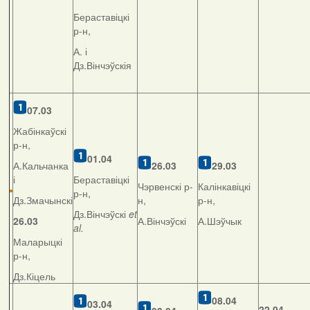
Бераставіцкі
р-н,
А. і
Дз.Вінчэўскія
07.03
Жабінкаўскі
р-н,
01.04
А.Кальчанка
26.03
29.03
і
Бераставіцкі
Чэрвенскі р-
Калінкавіцкі
р-н,
Дз.Змачынскі
н,
р-н,
Дз.Вінчэўскі
et
26.03
А.Вінчэўскі
А.Шэўчык
al.
Маларыцкі
р-н,
Дз.Кіцель
08.04
03.04
22.04