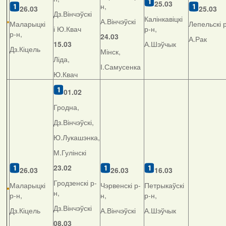
25.03
н,
26.03
25.03
Дз.Вінчэўскі
Калінкавіцкі
А.Вінчэўскі
Маларыцкі
Лепельскі р
і Ю.Квач
р-н,
р-н,
24.03
А.Рак
15.03
А.Шэўчык
Дз.Кіцель
Мінск,
Ліда,
І.Самусенка
Ю.Квач
01.02
Гродна,
Дз.Вінчэўскі,
Ю.Лукашэнка,
М.Гулінскі
23.02
26.03
26.03
16.03
Гродзенскі р-
Маларыцкі
Чэрвенскі р-
Петрыкаўскі
н,
р-н,
н,
р-н,
Дз.Вінчэўскі
Дз.Кіцель
А.Вінчэўскі
А.Шэўчык
08.03