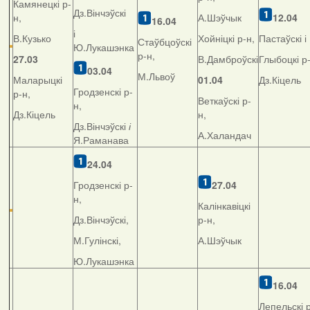
Камянецкі р-
Дз.Вінчэўскі
н,
А.Шэўчык
12.04
16.04
і
В.Кузько
Хойніцкі р-н,
Пастаўскі і
Стаўбцоўскі
Ю.Лукашэнка
р-н,
27.03
В.Дамброўскі
Глыбоцкі р
03.04
М.Львоў
Маларыцкі
01.04
Дз.Кіцель
Гродзенскі р-
р-н,
Веткаўскі р-
н,
Дз.Кіцель
н,
Дз.Вінчэўскі
і
А.Халандач
Я.Раманава
24.04
Гродзенскі р-
27.04
н,
Калінкавіцкі
Дз.Вінчэўскі,
р-н,
М.Гулінскі,
А.Шэўчык
Ю.Лукашэнка
16.04
Лепельскі р