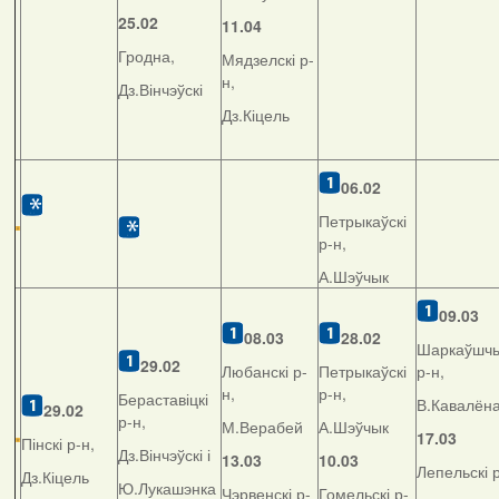
25.02
11.04
Гродна,
Мядзелскі р-
н,
Дз.Вінчэўскі
Дз.Кіцель
06.02
Петрыкаўскі
р-н,
А.Шэўчык
09.03
08.03
28.02
Шаркаўшчы
29.02
Любанскі р-
Петрыкаўскі
р-н,
н,
р-н,
Бераставіцкі
В.Кавалён
29.02
р-н,
М.Верабей
А.Шэўчык
17.03
Пінскі р-н,
Дз.Вінчэўскі і
13.03
10.03
Лепельскі р
Дз.Кіцель
Ю.Лукашэнка
Чэрвенскі р-
Гомельскі р-