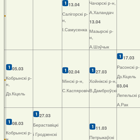
Чачэрскі р-н,
13.04
А.Халандач
Салігорскі р-
н,
13.04
І.Самусенка
Мазырскі р-
н,
А.Шэўчык
17.03
Расонскі р-
05.03
02.04
27.03
Дз.Кіцель
Кобрынскі р-
Мінскі р-н,
Хойнікскі р-н,
н,
03.04
С.Каспяровіч
В.Дамброўскі
Дз.Кіцель
Лепельскі р
А.Рак
27.03
08.03
Бераставіцкі
11.03
Кобрынскі р-
і Гродзенскі
Петрыкаўскі
н,