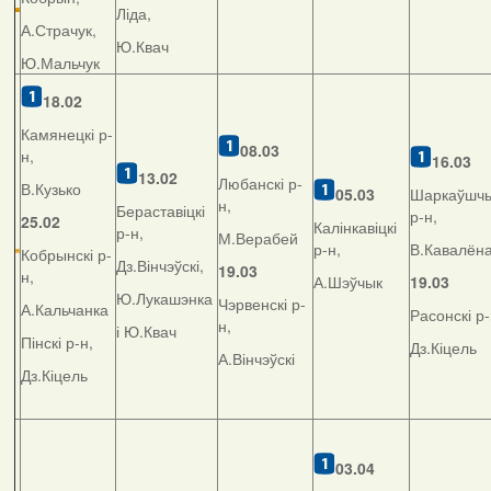
Ліда,
А.Страчук,
Ю.Квач
Ю.Мальчук
18.02
Камянецкі р-
08.03
н,
16.03
13.02
Любанскі р-
В.Кузько
05.03
Шаркаўшчы
н,
Бераставіцкі
р-н,
25.02
Калінкавіцкі
р-н,
М.Верабей
р-н,
В.Кавалён
Кобрынскі р-
Дз.Вінчэўскі,
19.03
н,
А.Шэўчык
19.03
Ю.Лукашэнка
Чэрвенскі р-
А.Кальчанка
Расонскі р-
н,
і Ю.Квач
Пінскі р-н,
Дз.Кіцель
А.Вінчэўскі
Дз.Кіцель
03.04