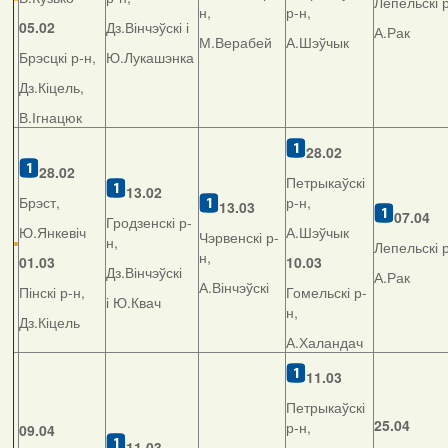
Лепельскі р
н,
р-н,
05.02
Дз.Вінчэўскі і
А.Рак
М.Верабей
А.Шэўчык
Брэсцкі р-н,
Ю.Лукашэнка
Дз.Кіцель,
В.Ігнацюк
28.02
28.02
Петрыкаўскі
13.02
Брэст,
р-н,
13.03
07.04
Гродзенскі р-
Ю.Янкевіч
А.Шэўчык
Чэрвенскі р-
н,
Лепельскі р
н,
01.03
10.03
Дз.Вінчэўскі
А.Рак
А.Вінчэўскі
Пінскі р-н,
Гомельскі р-
і Ю.Квач
н,
Дз.Кіцель
А.Халандач
11.03
Петрыкаўскі
25.04
р-н,
09.04
11.03