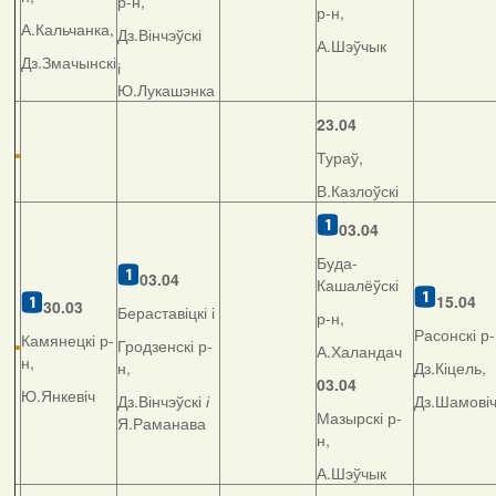
р-н,
р-н,
А.Кальчанка,
Дз.Вінчэўскі
А.Шэўчык
Дз.Змачынскі
і
Ю.Лукашэнка
23.04
Тураў,
В.Казлоўскі
03.04
Буда-
03.04
Кашалёўскі
15.04
30.03
Бераставіцкі і
р-н,
Расонскі р-
Камянецкі р-
Гродзенскі р-
А.Халандач
н,
н,
Дз.Кіцель,
03.04
Ю.Янкевіч
Дз.Вінчэўскі
і
Дз.Шамові
Мазырскі р-
Я.Раманава
н,
А.Шэўчык