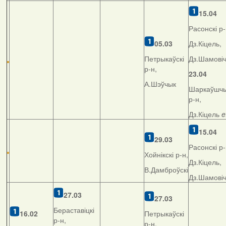
15.04
Расонскі р-
05.03
Дз.Кіцель,
Петрыкаўскі
Дз.Шамові
р-н,
23.04
А.Шэўчык
Шаркаўшчы
р-н,
Дз.Кіцель
e
15.04
29.03
Расонскі р-
Хойнікскі р-н,
Дз.Кіцель,
В.Дамброўскі
Дз.Шамові
27.03
27.03
Бераставіцкі
16.02
Петрыкаўскі
р-н,
р-н,