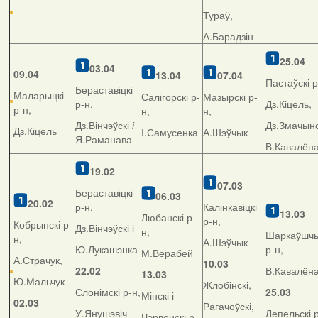
Тураў,
А.Барадзін
25.04
03.04
09.04
13.04
07.04
Пастаўскі р
Бераставіцкі
Маларыцкі
Салігорскі р-
Мазырскі р-
р-н,
Дз.Кіцель,
р-н,
н,
н,
Дз.Вінчэўскі
і
Дз.Змачынс
Дз.Кіцель
І.Самусенка
А.Шэўчык
Я.Раманава
В.Кавалён
19.02
07.03
Бераставіцкі
06.03
20.02
р-н,
Калінкавіцкі
13.03
Любанскі р-
р-н,
Кобрынскі р-
Дз.Вінчэўскі і
н,
Шаркаўшчы
н,
А.Шэўчык
Ю.Лукашэнка
р-н,
М.Верабей
А.Страчук,
10.03
22.02
В.Кавалён
13.03
Ю.Мальчук
Жлобінскі,
Слонімскі р-н,
25.03
Мінскі і
02.03
Рагачоўскі,
У.Янушэвіч
Лепельскі р
Чэрвенскі р-