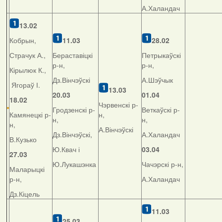
А.Халандач
13.02
Кобрын,
11.03
28.02
Страчук А.,
Бераставіцкі
Петрыкаўскі
р-н,
р-н,
Кірылюк К.,
Дз.Вінчэўскі
А.Шэўчык
Ягораў І.
13.03
20.03
01.04
18.02
Чэрвенскі р-
Гродзенскі р-
Веткаўскі р-
Камянецкі р-
н,
н,
н,
н,
А.Вінчэўскі
Дз.Вінчэўскі,
А.Халандач
В.Кузько
Ю.Квач і
03.04
27.03
Ю.Лукашэнка
Чачэрскі р-н,
Маларыцкі
р-н,
А.Халандач
Дз.Кіцель
11.03
25.03