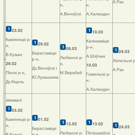
А.Рак
н,
н,
А.Вінчэўскі
А.Халандач
23.02
1
0.03
Камянецкі р-
Калінкавіцкі
29.02
н,
р-н,
08.03
24.03
Бераставіцкі
В.Кузько
А.Шэўчык
Любанскі р-
р-н,
Лепельскі р
29.02
н,
10.03
Дз.Вінчэўскі і
А.Рак
Пінскі р-н,
М.Верабей
Гомельскі р-
Ю.Лукашэнка
н,
Дз.Кіцель
А.Халандач
зімавалі
03.02
Камянецкі р-
01.02
13.03
13.02
н,
24.03
Бераставіцкі
Любанскі р-
Петрыкаўскі
В.Кузько
р-н,