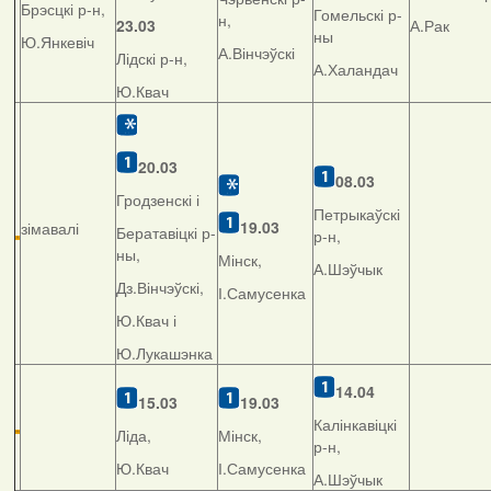
Брэсцкі р-н,
Гомельскі р-
н,
23.03
А.Рак
ны
Ю.Янкевіч
А.Вінчэўскі
Лідскі р-н,
А.Халандач
Ю.Квач
20.03
08.03
Гродзенскі і
Петрыкаўскі
19.03
зімавалі
Бератавіцкі р-
р-н,
ны,
Мінск,
А.Шэўчык
Дз.Вінчэўскі,
І.Самусенка
Ю.Квач і
Ю.Лукашэнка
14.04
15.03
19.03
Калінкавіцкі
Ліда,
Мінск,
р-н,
Ю.Квач
І.Самусенка
А.Шэўчык