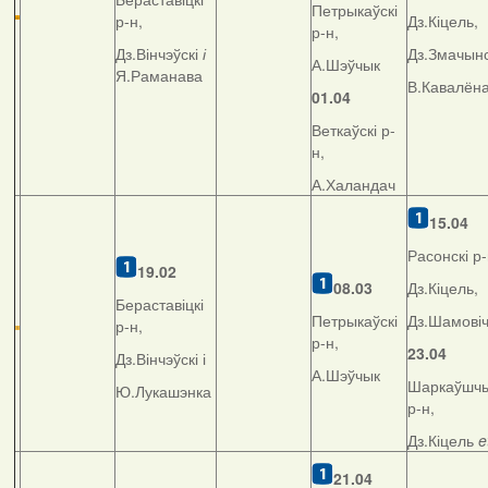
Петрыкаўскі
р-н,
Дз.Кіцель,
р-н,
Дз.Вінчэўскі
і
Дз.Змачынс
А.Шэўчык
Я.Раманава
В.Кавалён
01.04
Веткаўскі р-
н,
А.Халандач
15.04
Расонскі р-
19.02
08.03
Дз.Кіцель,
Бераставіцкі
Петрыкаўскі
Дз.Шамові
р-н,
р-н,
23.04
Дз.Вінчэўскі і
А.Шэўчык
Шаркаўшчы
Ю.Лукашэнка
р-н,
Дз.Кіцель
e
21.04