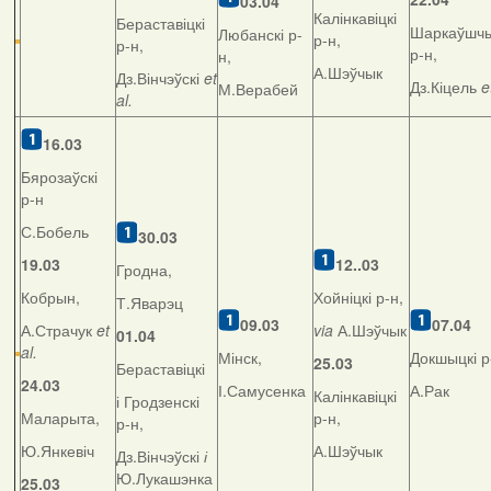
03.04
Калінкавіцкі
Бераставіцкі
Шаркаўшчы
Любанскі р-
р-н,
р-н,
р-н,
н,
А.Шэўчык
Дз.Вінчэўскі
et
Дз.Кіцель
e
М.Верабей
al.
16.03
Бярозаўскі
р-н
С.Бобель
30.03
19.03
12..03
Гродна,
Кобрын,
Хойніцкі р-н,
Т.Яварэц
09.03
07.04
А.Страчук
et
via
А.Шэўчык
01.04
al.
Мінск,
Докшыцкі р
25.03
Бераставіцкі
24.03
І.Самусенка
А.Рак
Калінкавіцкі
і Гродзенскі
Маларыта,
р-н,
р-н,
Ю.Янкевіч
А.Шэўчык
Дз.Вінчэўскі
і
Ю.Лукашэнка
25.03