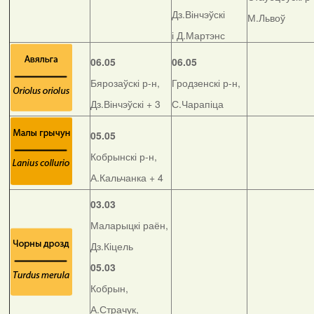
Дз.Вінчэўскі
М.Львоў
і Д.Мартэнс
06.05
06.05
Бярозаўскі р-н,
Гродзенскі р-н,
Дз.Вінчэўскі + 3
С.Чарапіца
05.05
Кобрынскі р-н,
А.Кальчанка + 4
03.03
Маларыцкі раён,
Дз.Кіцель
05.03
Кобрын,
А.Страчук,