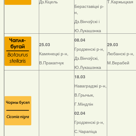
Дз.Кіцель
Т.Каржыцкая
Бераставіцкі р-
н,
Дз.Вінчэўскі і
Ю.Лукашэнка
08.04
25.03
29.03
Гродзенскі р-н,
Камянецкі р-н,
Любанскі р-н,
Дз.Вінчэўскі,
В.Пракапчук
М.Верабей
Ю.Лукашэнка
18.03
Наваградзкі р-н,
В.Грычык,
Г.Міндлін
02.04
Гродзенскі р-н,
С.Чарапіца