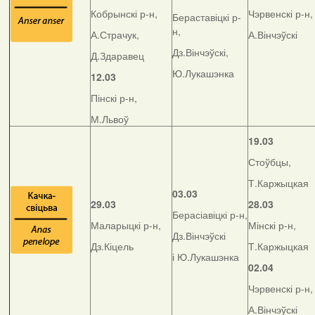
Кобрынскі р-н,
Чэрвенскі р-н,
Бераставіцкі р-
н,
А.Страчук,
А.Вінчэўскі
Дз.Вінчэўскі,
Д.Здаравец
Ю.Лукашэнка
12.03
Пінскі р-н,
М.Львоў
19.03
Стоўбцы,
Т.Каржыцкая
03.03
29.03
28.03
Берасіавіцкі р-н,
Маларыцкі р-н,
Мінскі р-н,
Дз.Вінчэўскі
Дз.Кіцель
Т.Каржыцкая
і Ю.Лукашэнка
02.04
Чэрвенскі р-н,
А.Вінчэўскі