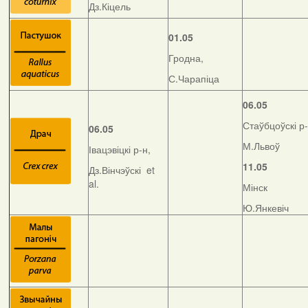
Дз.Кіцель
01.05
Гродна,
С.Чарапіца
06.05
Стаўбцоўскі р-
06.05
М.Львоў
Івацэвіцкі р-н,
11.05
Дз.Вінчэўскі et
al.
Мінск
Ю.Янкевіч