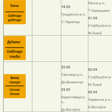
Мінскі р-н,
19.03
Т.Каржыцкая
Гродзенскі р-н,
01.04
С.Чарапіца
Стаўбцоўскі р-
М.Львоў
22.02
02.04
Свіслацкі р-н,
Стаўбцоўскі р-
Дз.Шыманчук
М.Львоў
23.03
02.04
Бераставіцкі р-
Чэрвенскі р-н,
н,
А.Вінчэўскі
Дз.Вінчэўскі