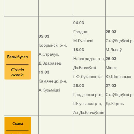
04.03
Гродна,
25.03
05.03
М.Гулінскі
Стаўбцоўскі р-
Кобрынскі р-н,
18.03
М.Львоў
А.Страчук,
Наваградзкі р-н,
26.03
Д.Здаравец
Дз.Вінчэўскі
Мінск,
19.03
і Ю.Лукашэнка
Ю.Шашэнька
Камянецкі р-н,
26.03
27.03
А.Кузьміцкі
Гродзенскі р-н,
Стаўбцоўскі р-
Шчучынскі р-н,
Дз.Кіцель
А.і Дз.Вінчэўскія