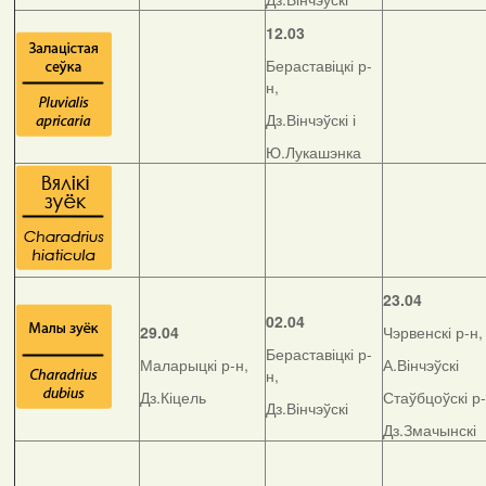
12.03
Бераставіцкі р-
н,
Дз.Вінчэўскі і
Ю.Лукашэнка
23.04
02.04
29.04
Чэрвенскі р-н,
Бераставіцкі р-
Маларыцкі р-н,
А.Вінчэўскі
н,
Дз.Кіцель
Стаўбцоўскі р-
Дз.Вінчэўскі
Дз.Змачынскі