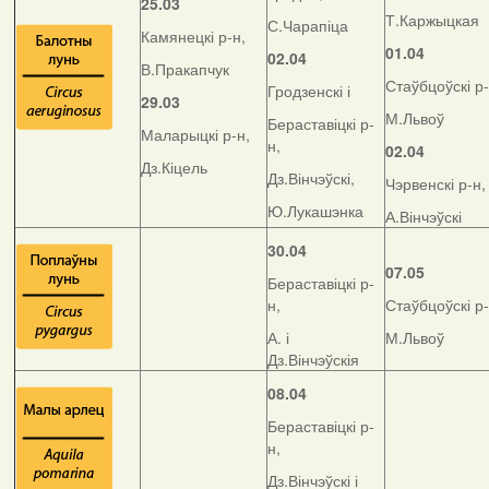
25.03
Т.Каржыцкая
С.Чарапіца
Камянецкі р-н,
01.04
02.04
В.Пракапчук
Стаўбцоўскі р-
Гродзенскі і
29.03
М.Львоў
Бераставіцкі р-
Маларыцкі р-н,
н,
02.04
Дз.Кіцель
Дз.Вінчэўскі,
Чэрвенскі р-н,
Ю.Лукашэнка
А.Вінчэўскі
30.04
07.05
Бераставіцкі р-
н,
Стаўбцоўскі р-
А. і
М.Львоў
Дз.Вінчэўскія
08.04
Бераставіцкі р-
н,
Дз.Вінчэўскі і