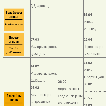
Д.Здаравец
15.04
Мінск,
М.Львоў
07.03
02.04
Маларыцкі раён,
Чэрвенскі р-н,
Дз.Кіцель
А.Вінчэўскі
23.02
24.02
Мінск,
Маларыцкі раён,
Т.Каржыцкая
Дз.Кіцель
26.02
28.02
25.02
Бераставіцкі і
Барысаўскі р-
Камянецкі р-н,
Гродзенскі р-ны
А.Рак
В.Пракапчук
Дз.Вінчэўскі і
03.03