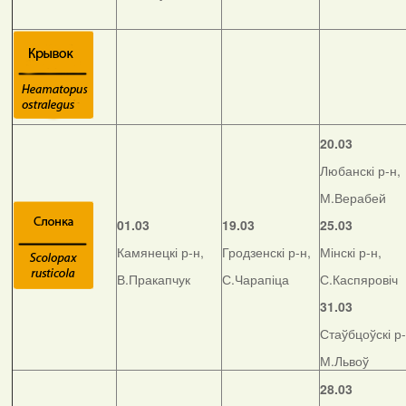
20.03
Любанскі р-н,
М.Верабей
01.03
19.03
25.03
Камянецкі р-н,
Гродзенскі р-н,
Мінскі р-н,
В.Пракапчук
С.Чарапіца
С.Каспяровіч
31.03
Стаўбцоўскі р-
М.Львоў
28.03