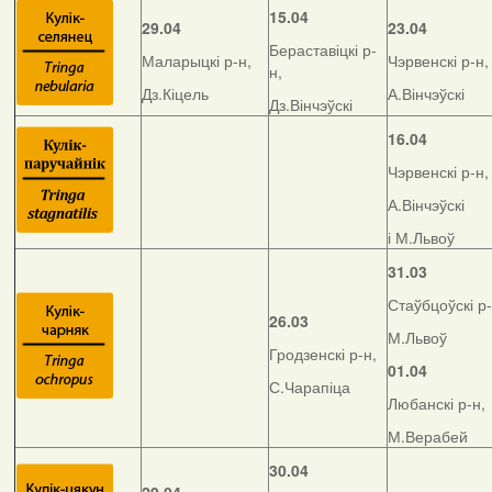
15.04
29.04
23.04
Бераставіцкі р-
Маларыцкі р-н,
Чэрвенскі р-н,
н,
Дз.Кіцель
А.Вінчэўскі
Дз.Вінчэўскі
16.04
Чэрвенскі р-н,
А.Вінчэўскі
і М.Львоў
31.03
Стаўбцоўскі р-
26.03
М.Львоў
Гродзенскі р-н,
01.04
С.Чарапіца
Любанскі р-н,
М.Верабей
30.04