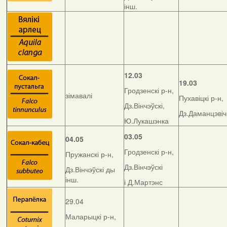
інш.
12.03
19.03
Гродзенскі р-н,
зімавалі
Пухавіцкі р-н,
Дз.Вінчэўскі,
Дз.Даманцэвіч
Ю.Лукашэнка
03.05
04.05
Гродзенскі р-н,
Пружанскі р-н,
Дз.Вінчэўскі
Дз.Вінчэўскі ды
інш.
і Д.Мартэнс
29.04
Маларыцкі р-н,