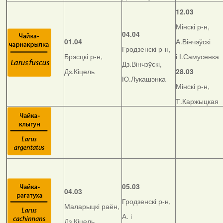
12.03
Мінскі р-н,
04.04
01.04
А.Вінчэўскі
Гродзенскі р-н,
Брэсцкі р-н,
і І.Самусенка
Дз.Вінчэўскі,
Дз.Кіцель
28.03
Ю.Лукашэнка
Мінскі р-н,
Т.Каржыцкая
05.03
04.03
Гродзенскі р-н,
Маларыцкі раён,
А. і
Дз.Кіцель