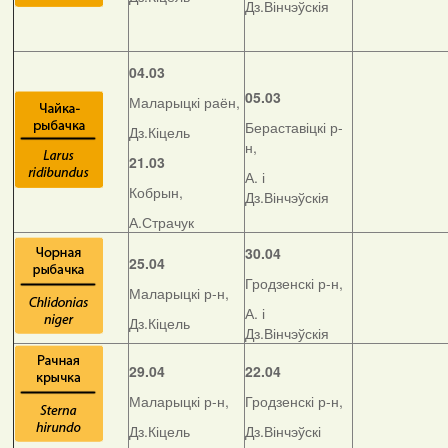
Дз.Вінчэўскія
04.03
05.03
Маларыцкі раён,
Бераставіцкі р-
Дз.Кіцель
н,
21.03
А. і
Кобрын,
Дз.Вінчэўскія
А.Страчук
30.04
25.04
Гродзенскі р-н,
Маларыцкі р-н,
А. і
Дз.Кіцель
Дз.Вінчэўскія
29.04
22.04
Маларыцкі р-н,
Гродзенскі р-н,
Дз.Кіцель
Дз.Вінчэўскі