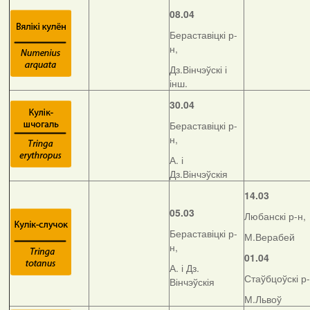
08.04
Бераставіцкі р-
н,
Дз.Вінчэўскі і
інш.
30.04
Бераставіцкі р-
н,
А. і
Дз.Вінчэўскія
14.03
05.03
Любанскі р-н,
Бераставіцкі р-
М.Верабей
н,
01.04
А. і Дз.
Стаўбцоўскі р-
Вінчэўскія
М.Львоў