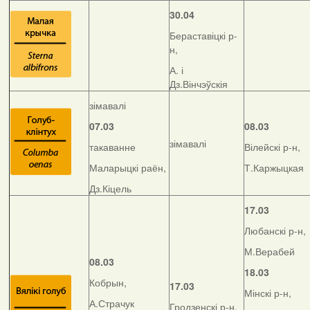
30.04
Бераставіцкі р-
н,
А. і
Дз.Вінчэўскія
зімавалі
07.03
08.03
зімавалі
такаванне
Вілейскі р-н,
Маларыцкі раён,
Т.Каржыцкая
Дз.Кіцель
17.03
Любанскі р-н,
М.Верабей
08.03
18.03
Кобрын,
17.03
Мінскі р-н,
А.Страчук
Гродзенскі р-н,