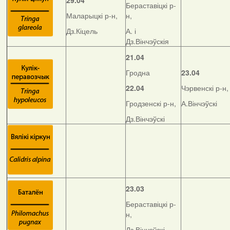
29.04
Бераставіцкі р-
Маларыцкі р-н,
н,
Дз.Кіцель
А. і
Дз.Вінчэўскія
21.04
Гродна
23.04
22.04
Чэрвенскі р-н,
Гродзенскі р-н,
А.Вінчэўскі
Дз.Вінчэўскі
23.03
Бераставіцкі р-
н,
Дз.Вінчэўскі