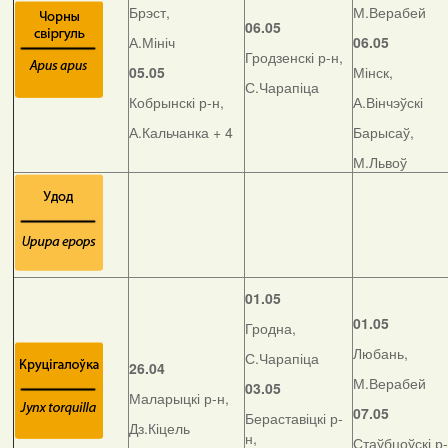
Брэст,
М.Верабей
06.05
А.Мініч
06.05
Гродзенскі р-н,
05.05
Мінск,
С.Чарапіца
Кобрынскі р-н,
А.Вінчэўскі
А.Кальчанка + 4
Барысаў,
М.Львоў
01.05
01.05
Гродна,
Любань,
С.Чарапіца
26.04
М.Верабей
03.05
Маларыцкі р-н,
07.05
Бераставіцкі р-
Дз.Кіцель
н,
Стаўбцоўскі р-