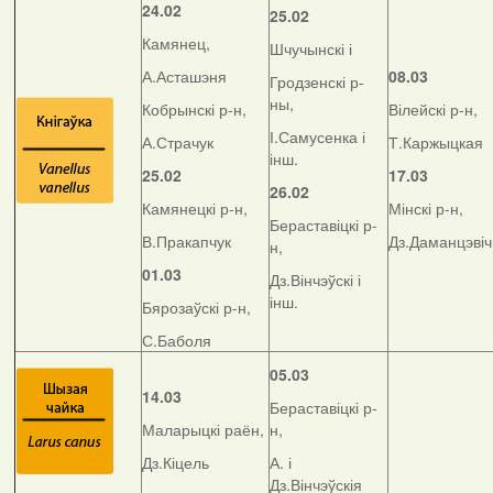
24.02
25.02
Камянец,
Шчучынскі і
А.Асташэня
08.03
Гродзенскі р-
ны,
Кобрынскі р-н,
Вілейскі р-н,
І.Самусенка і
А.Страчук
Т.Каржыцкая
інш.
25.02
17.03
26.02
Камянецкі р-н,
Мінскі р-н,
Бераставіцкі р-
В.Пракапчук
Дз.Даманцэвіч
н,
01.03
Дз.Вінчэўскі і
інш.
Бярозаўскі р-н,
С.Баболя
05.03
14.03
Бераставіцкі р-
Маларыцкі раён,
н,
Дз.Кіцель
А. і
Дз.Вінчэўскія