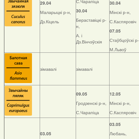
С.Чарапіца
29.04
30.04
30.04
Маларыцкі р-н,
Мінскі р-н,
Бераставіцкі р-
Дз.Кіцель
С.Каспяровіч
н,
07.05
А. і
Стаўбцоўскі р-
Дз.Вінчэўскія
М.Львоў
зімавалі
зімавалі
09.05
12.05
Гродзенскі р-н,
Мінскі р-н,
С.Чарапіца
С.Каспяровіч
03.05
03.05
Любань,