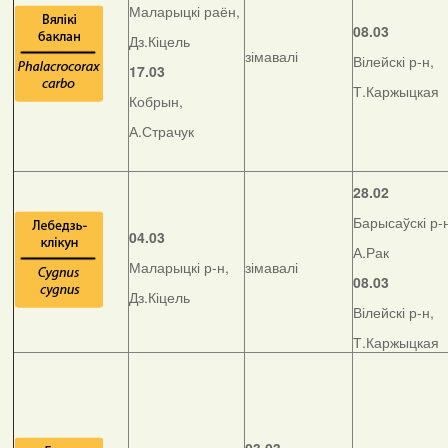
Маларыцкі раён,
08.03
Дз.Кіцель
зімавалі
Вілейскі р-н,
17.03
Т.Каржыцкая
Кобрын,
А.Страчук
28.02
Барысаўскі р-
04.03
А.Рак
Маларыцкі р-н,
зімавалі
08.03
Дз.Кіцель
Вілейскі р-н,
Т.Каржыцкая