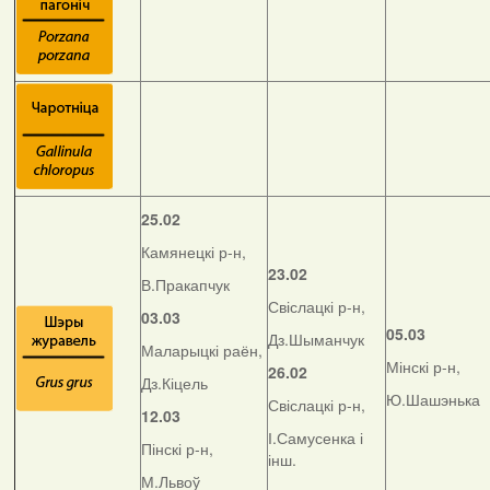
25.02
Камянецкі р-н,
23.02
В.Пракапчук
Свіслацкі р-н,
03.03
05.03
Дз.Шыманчук
Маларыцкі раён,
Мінскі р-н,
26.02
Дз.Кіцель
Ю.Шашэнька
Свіслацкі р-н,
12.03
І.Самусенка і
Пінскі р-н,
інш.
М.Львоў