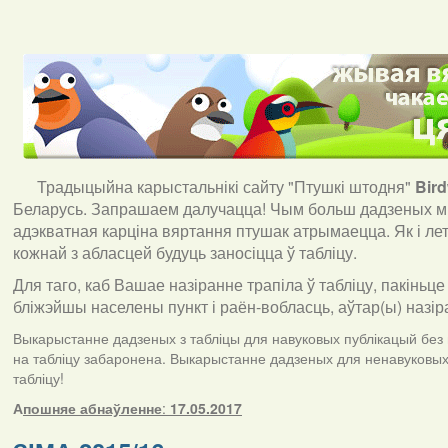
Традыцыйна карыстальнікі сайту "Птушкі штодня"
Bir
Беларусь. Запрашаем далучацца! Чым больш дадзеных мы
адэкватная карціна вяртання птушак атрымаецца. Як і ле
кожнай з абласцей будуць заносіцца ў табліцу.
Для таго, каб Вашае назіранне трапіла ў табліцу, пакіньце
бліжэйшы населены пункт і раён-вобласць, аўтар(ы) назір
Выкарыстанне дадзеных з табліцы для навуковых публікацый без п
на табліцу забаронена. Выкарыстанне дадзеных для ненавуковых 
табліцу!
А
пошняе абнаўленне
:
17.05.2017