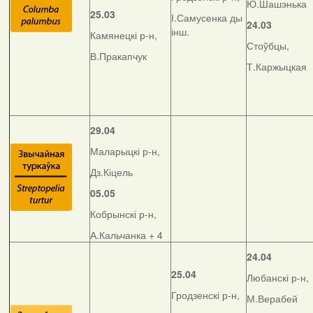
Ю.Шашэнька
25.03
І.Самусенка ды
24.03
інш.
Камянецкі р-н,
Стоўбцы,
В.Пракапчук
Т.Каржыцкая
29.04
Маларыцкі р-н,
Дз.Кіцель
05.05
Кобрынскі р-н,
А.Кальчанка + 4
24.04
25.04
Любанскі р-н,
Гродзенскі р-н,
М.Верабей