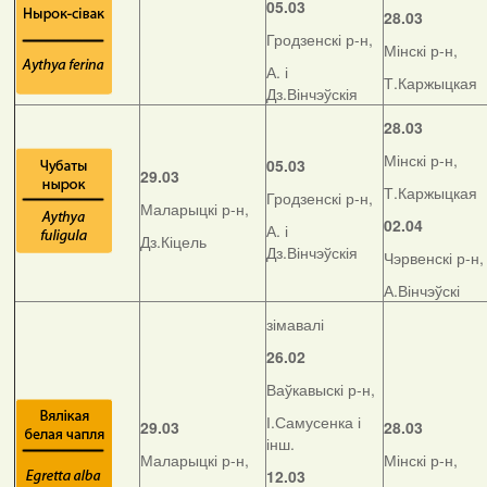
05.03
28.03
Гродзенскі р-н,
Мінскі р-н,
А. і
Т.Каржыцкая
Дз.Вінчэўскія
28.03
Мінскі р-н,
05.03
29.03
Т.Каржыцкая
Гродзенскі р-н,
Маларыцкі р-н,
02.04
А. і
Дз.Кіцель
Дз.Вінчэўскія
Чэрвенскі р-н,
А.Вінчэўскі
зімавалі
26.02
Ваўкавыскі р-н,
І.Самусенка і
29.03
28.03
інш.
Маларыцкі р-н,
Мінскі р-н,
12.03