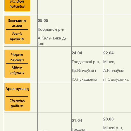
05.05
Кобрынскі р-н,
А.Кальчанка ды
інш.
24.04
22.04
Гродзенскі р-н,
Мінск,
Дз.Вінчэўскі і
А.Вінчэўскі
Ю.Лукашэнка
і І.Самусенка
28.03
01.04
Мінскі р-н,
Гродна,