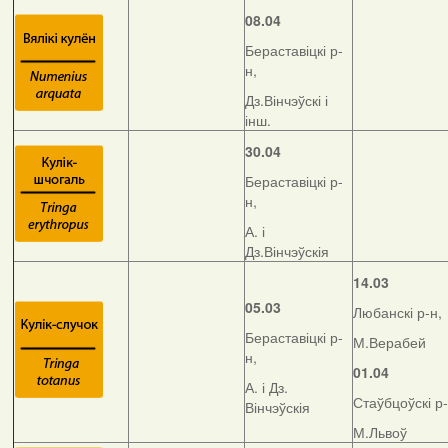
08.04
Бераставіцкі р-
н,
Дз.Вінчэўскі і
інш.
30.04
Бераставіцкі р-
н,
А. і
Дз.Вінчэўскія
14.03
05.03
Любанскі р-н,
Бераставіцкі р-
М.Верабей
н,
01.04
А. і Дз.
Стаўбцоўскі р-
Вінчэўскія
М.Львоў