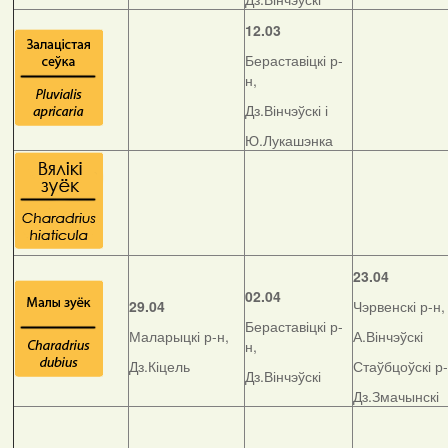
12.03
Бераставіцкі р-
н,
Дз.Вінчэўскі і
Ю.Лукашэнка
23.04
02.04
29.04
Чэрвенскі р-н,
Бераставіцкі р-
Маларыцкі р-н,
А.Вінчэўскі
н,
Дз.Кіцель
Стаўбцоўскі р-
Дз.Вінчэўскі
Дз.Змачынскі