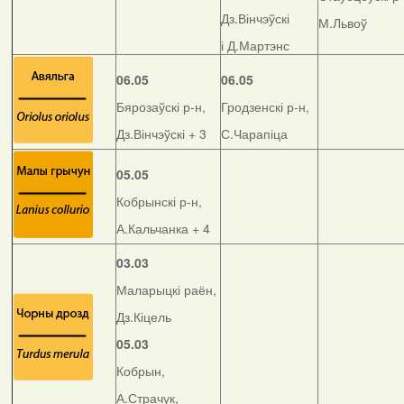
Дз.Вінчэўскі
М.Львоў
і Д.Мартэнс
06.05
06.05
Бярозаўскі р-н,
Гродзенскі р-н,
Дз.Вінчэўскі + 3
С.Чарапіца
05.05
Кобрынскі р-н,
А.Кальчанка + 4
03.03
Маларыцкі раён,
Дз.Кіцель
05.03
Кобрын,
А.Страчук,