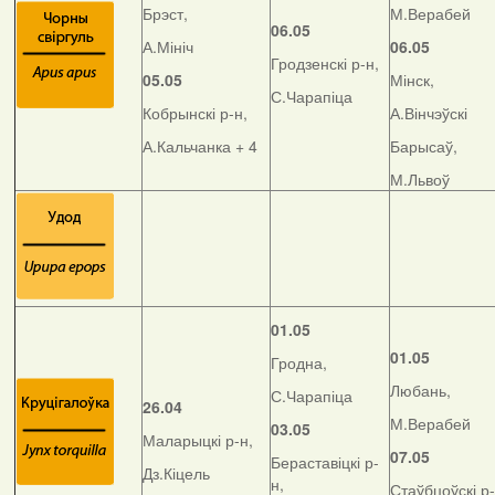
Брэст,
М.Верабей
06.05
А.Мініч
06.05
Гродзенскі р-н,
05.05
Мінск,
С.Чарапіца
Кобрынскі р-н,
А.Вінчэўскі
А.Кальчанка + 4
Барысаў,
М.Львоў
01.05
01.05
Гродна,
Любань,
С.Чарапіца
26.04
М.Верабей
03.05
Маларыцкі р-н,
07.05
Бераставіцкі р-
Дз.Кіцель
н,
Стаўбцоўскі р-