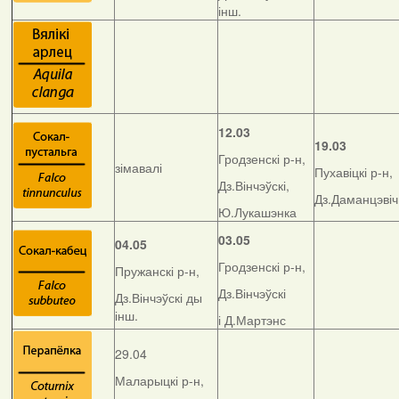
інш.
12.03
19.03
Гродзенскі р-н,
зімавалі
Пухавіцкі р-н,
Дз.Вінчэўскі,
Дз.Даманцэвіч
Ю.Лукашэнка
03.05
04.05
Гродзенскі р-н,
Пружанскі р-н,
Дз.Вінчэўскі
Дз.Вінчэўскі ды
інш.
і Д.Мартэнс
29.04
Маларыцкі р-н,