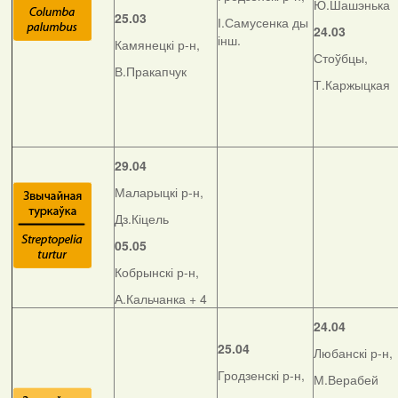
Ю.Шашэнька
25.03
І.Самусенка ды
24.03
інш.
Камянецкі р-н,
Стоўбцы,
В.Пракапчук
Т.Каржыцкая
29.04
Маларыцкі р-н,
Дз.Кіцель
05.05
Кобрынскі р-н,
А.Кальчанка + 4
24.04
25.04
Любанскі р-н,
Гродзенскі р-н,
М.Верабей