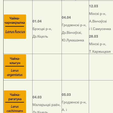
12.03
Мінскі р-н,
04.04
01.04
А.Вінчэўскі
Гродзенскі р-н,
Брэсцкі р-н,
і І.Самусенка
Дз.Вінчэўскі,
Дз.Кіцель
28.03
Ю.Лукашэнка
Мінскі р-н,
Т.Каржыцкая
05.03
04.03
Гродзенскі р-н,
Маларыцкі раён,
А. і
Дз.Кіцель