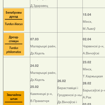
Д.Здаравец
15.04
Мінск,
М.Львоў
07.03
02.04
Маларыцкі раён,
Чэрвенскі р-н,
Дз.Кіцель
А.Вінчэўскі
23.02
24.02
Мінск,
Маларыцкі раён,
Т.Каржыцкая
Дз.Кіцель
26.02
28.02
25.02
Бераставіцкі і
Барысаўскі р-
Камянецкі р-н,
Гродзенскі р-ны
А.Рак
В.Пракапчук
Дз.Вінчэўскі і
03.03