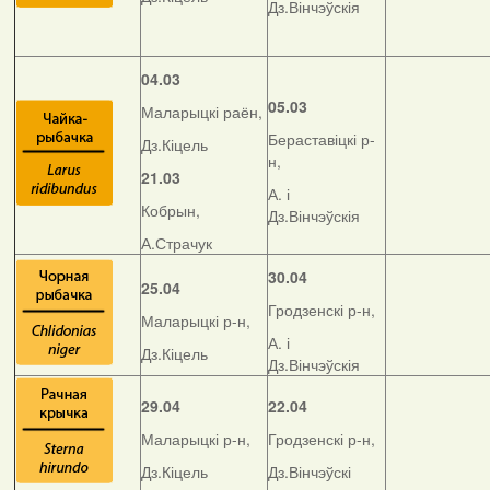
Дз.Вінчэўскія
04.03
05.03
Маларыцкі раён,
Бераставіцкі р-
Дз.Кіцель
н,
21.03
А. і
Кобрын,
Дз.Вінчэўскія
А.Страчук
30.04
25.04
Гродзенскі р-н,
Маларыцкі р-н,
А. і
Дз.Кіцель
Дз.Вінчэўскія
29.04
22.04
Маларыцкі р-н,
Гродзенскі р-н,
Дз.Кіцель
Дз.Вінчэўскі