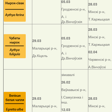
05.03
28.03
Гродзенскі р-н,
Мінскі р-н,
А. і
Т.Каржыцкая
Дз.Вінчэўскія
28.03
Мінскі р-н,
05.03
29.03
Т.Каржыцкая
Гродзенскі р-н,
Маларыцкі р-н,
02.04
А. і
Дз.Кіцель
Дз.Вінчэўскія
Чэрвенскі р-н,
А.Вінчэўскі
зімавалі
26.02
Ваўкавыскі р-н,
І.Самусенка і
29.03
28.03
інш.
Маларыцкі р-н,
Мінскі р-н,
12.03