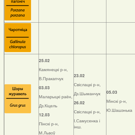
25.02
Камянецкі р-н,
23.02
В.Пракапчук
Свіслацкі р-н,
03.03
05.03
Дз.Шыманчук
Маларыцкі раён,
Мінскі р-н,
26.02
Дз.Кіцель
Ю.Шашэнька
Свіслацкі р-н,
12.03
І.Самусенка і
Пінскі р-н,
інш.
М.Львоў