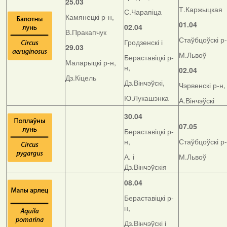
25.03
Т.Каржыцкая
С.Чарапіца
Камянецкі р-н,
01.04
02.04
В.Пракапчук
Стаўбцоўскі р-
Гродзенскі і
29.03
М.Львоў
Бераставіцкі р-
Маларыцкі р-н,
н,
02.04
Дз.Кіцель
Дз.Вінчэўскі,
Чэрвенскі р-н,
Ю.Лукашэнка
А.Вінчэўскі
30.04
07.05
Бераставіцкі р-
н,
Стаўбцоўскі р-
А. і
М.Львоў
Дз.Вінчэўскія
08.04
Бераставіцкі р-
н,
Дз.Вінчэўскі і