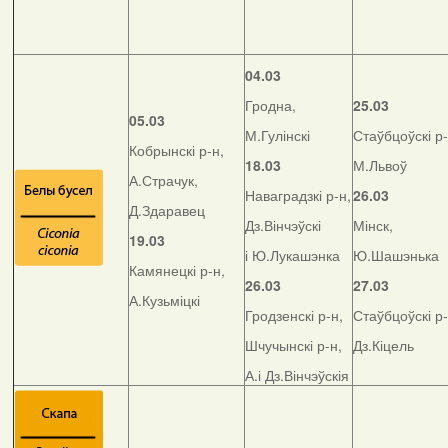
04.03
Гродна,
25.03
05.03
М.Гулінскі
Стаўбцоўскі р-
Кобрынскі р-н,
18.03
М.Львоў
А.Страчук,
Наваградзкі р-н,
26.03
Д.Здаравец
Дз.Вінчэўскі
Мінск,
19.03
і Ю.Лукашэнка
Ю.Шашэнька
Камянецкі р-н,
26.03
27.03
А.Кузьміцкі
Гродзенскі р-н,
Стаўбцоўскі р-
Шчучынскі р-н,
Дз.Кіцель
А.і Дз.Вінчэўскія