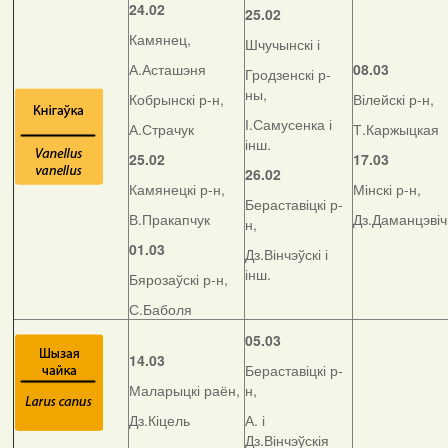
24.02
25.02
Камянец,
Шчучынскі і
А.Асташэня
08.03
Гродзенскі р-
ны,
Кобрынскі р-н,
Вілейскі р-н,
І.Самусенка і
А.Страчук
Т.Каржыцкая
інш.
25.02
17.03
26.02
Камянецкі р-н,
Мінскі р-н,
Бераставіцкі р-
В.Пракапчук
Дз.Даманцэвіч
н,
01.03
Дз.Вінчэўскі і
інш.
Бярозаўскі р-н,
С.Баболя
05.03
14.03
Бераставіцкі р-
Маларыцкі раён,
н,
Дз.Кіцель
А. і
Дз.Вінчэўскія