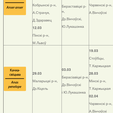
Кобрынскі р-н,
Чэрвенскі р-н,
Бераставіцкі р-
н,
А.Страчук,
А.Вінчэўскі
Дз.Вінчэўскі,
Д.Здаравец
Ю.Лукашэнка
12.03
Пінскі р-н,
М.Львоў
19.03
Стоўбцы,
Т.Каржыцкая
03.03
29.03
28.03
Берасіавіцкі р-н,
Маларыцкі р-н,
Мінскі р-н,
Дз.Вінчэўскі
Дз.Кіцель
Т.Каржыцкая
і Ю.Лукашэнка
02.04
Чэрвенскі р-н,
А.Вінчэўскі