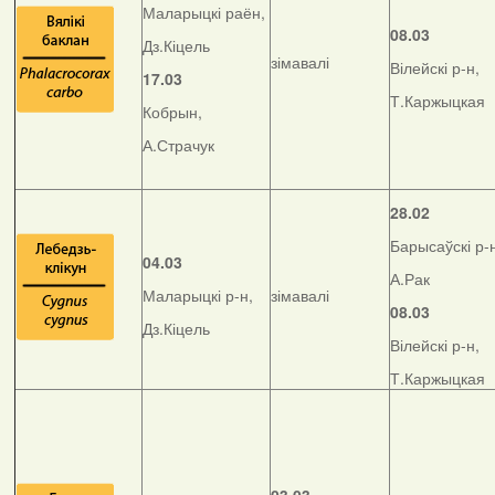
Маларыцкі раён,
08.03
Дз.Кіцель
зімавалі
Вілейскі р-н,
17.03
Т.Каржыцкая
Кобрын,
А.Страчук
28.02
Барысаўскі р-
04.03
А.Рак
Маларыцкі р-н,
зімавалі
08.03
Дз.Кіцель
Вілейскі р-н,
Т.Каржыцкая