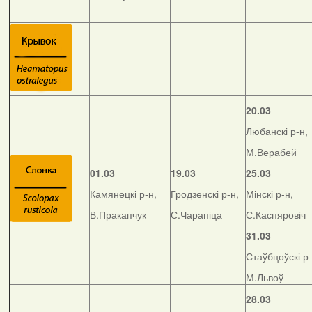
20.03
Любанскі р-н,
М.Верабей
01.03
19.03
25.03
Камянецкі р-н,
Гродзенскі р-н,
Мінскі р-н,
В.Пракапчук
С.Чарапіца
С.Каспяровіч
31.03
Стаўбцоўскі р-
М.Львоў
28.03