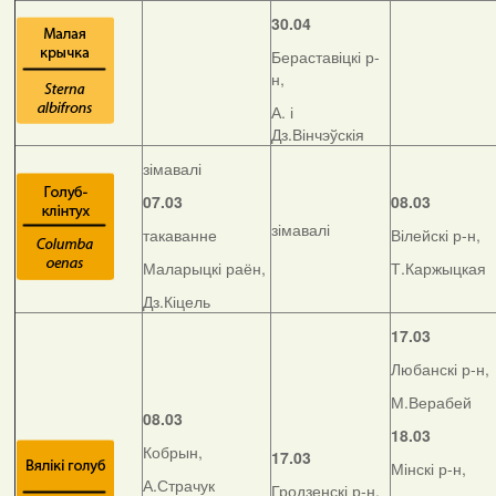
30.04
Бераставіцкі р-
н,
А. і
Дз.Вінчэўскія
зімавалі
07.03
08.03
зімавалі
такаванне
Вілейскі р-н,
Маларыцкі раён,
Т.Каржыцкая
Дз.Кіцель
17.03
Любанскі р-н,
М.Верабей
08.03
18.03
Кобрын,
17.03
Мінскі р-н,
А.Страчук
Гродзенскі р-н,