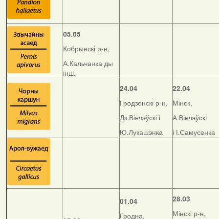
05.05
Кобрынскі р-н,
А.Кальчанка ды
інш.
24.04
22.04
Гродзенскі р-н,
Мінск,
Дз.Вінчэўскі і
А.Вінчэўскі
Ю.Лукашэнка
і І.Самусенка
28.03
01.04
Мінскі р-н,
Гродна,