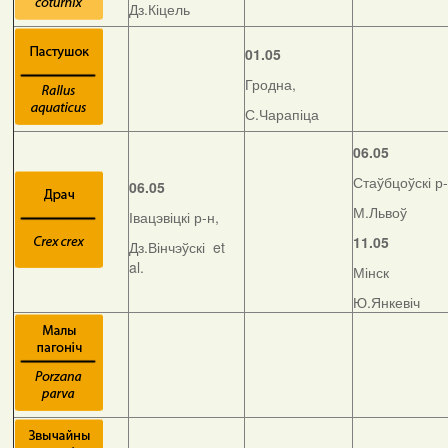
Дз.Кіцель
01.05
Гродна,
С.Чарапіца
06.05
Стаўбцоўскі р-
06.05
М.Львоў
Івацэвіцкі р-н,
11.05
Дз.Вінчэўскі et
al.
Мінск
Ю.Янкевіч