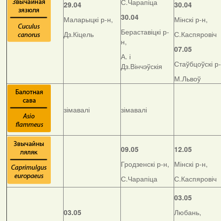
С.Чарапіца
29.04
30.04
30.04
Маларыцкі р-н,
Мінскі р-н,
Бераставіцкі р-
Дз.Кіцель
С.Каспяровіч
н,
07.05
А. і
Стаўбцоўскі р-
Дз.Вінчэўскія
М.Львоў
зімавалі
зімавалі
09.05
12.05
Гродзенскі р-н,
Мінскі р-н,
С.Чарапіца
С.Каспяровіч
03.05
03.05
Любань,