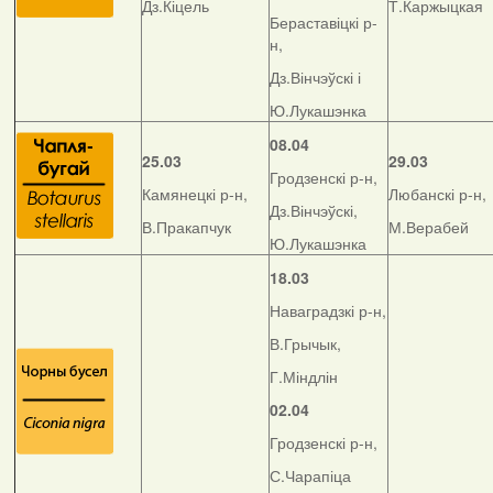
Дз.Кіцель
Т.Каржыцкая
Бераставіцкі р-
н,
Дз.Вінчэўскі і
Ю.Лукашэнка
08.04
25.03
29.03
Гродзенскі р-н,
Камянецкі р-н,
Любанскі р-н,
Дз.Вінчэўскі,
В.Пракапчук
М.Верабей
Ю.Лукашэнка
18.03
Наваградзкі р-н,
В.Грычык,
Г.Міндлін
02.04
Гродзенскі р-н,
С.Чарапіца