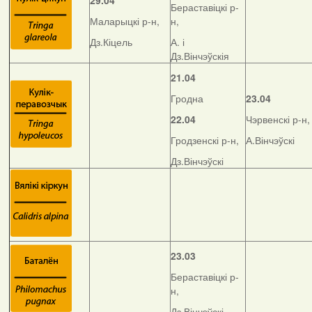
29.04
Бераставіцкі р-
Маларыцкі р-н,
н,
Дз.Кіцель
А. і
Дз.Вінчэўскія
21.04
Гродна
23.04
22.04
Чэрвенскі р-н,
Гродзенскі р-н,
А.Вінчэўскі
Дз.Вінчэўскі
23.03
Бераставіцкі р-
н,
Дз.Вінчэўскі