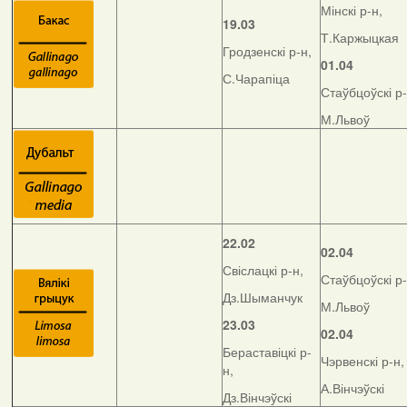
Мінскі р-н,
19.03
Т.Каржыцкая
Гродзенскі р-н,
01.04
С.Чарапіца
Стаўбцоўскі р-
М.Львоў
22.02
02.04
Свіслацкі р-н,
Стаўбцоўскі р-
Дз.Шыманчук
М.Львоў
23.03
02.04
Бераставіцкі р-
Чэрвенскі р-н,
н,
А.Вінчэўскі
Дз.Вінчэўскі