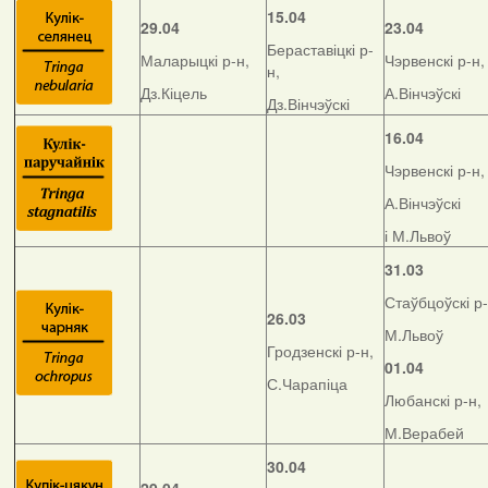
15.04
29.04
23.04
Бераставіцкі р-
Маларыцкі р-н,
Чэрвенскі р-н,
н,
Дз.Кіцель
А.Вінчэўскі
Дз.Вінчэўскі
16.04
Чэрвенскі р-н,
А.Вінчэўскі
і М.Львоў
31.03
Стаўбцоўскі р-
26.03
М.Львоў
Гродзенскі р-н,
01.04
С.Чарапіца
Любанскі р-н,
М.Верабей
30.04