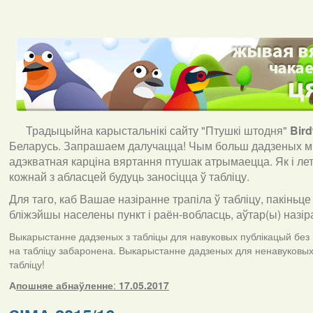
Традыцыйна карыстальнікі сайту "Птушкі штодня"
Bir
Беларусь. Запрашаем далучацца! Чым больш дадзеных мы
адэкватная карціна вяртання птушак атрымаецца. Як і ле
кожнай з абласцей будуць заносіцца ў табліцу.
Для таго, каб Вашае назіранне трапіла ў табліцу, пакіньце
бліжэйшы населены пункт і раён-вобласць, аўтар(ы) назір
Выкарыстанне дадзеных з табліцы для навуковых публікацый без п
на табліцу забаронена. Выкарыстанне дадзеных для ненавуковых 
табліцу!
А
пошняе абнаўленне
:
17.05.2017