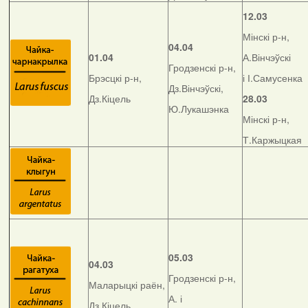
12.03
Мінскі р-н,
04.04
01.04
А.Вінчэўскі
Гродзенскі р-н,
Брэсцкі р-н,
і І.Самусенка
Дз.Вінчэўскі,
Дз.Кіцель
28.03
Ю.Лукашэнка
Мінскі р-н,
Т.Каржыцкая
05.03
04.03
Гродзенскі р-н,
Маларыцкі раён,
А. і
Дз.Кіцель