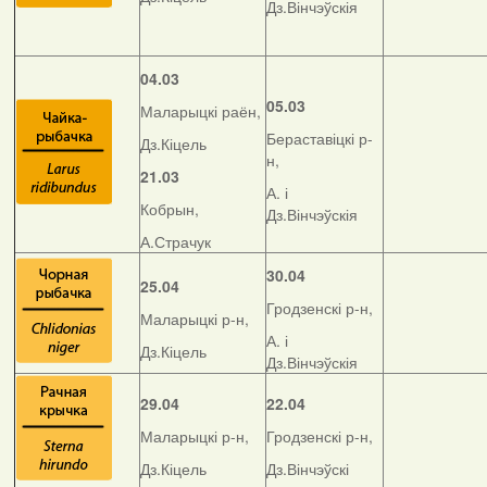
Дз.Вінчэўскія
04.03
05.03
Маларыцкі раён,
Бераставіцкі р-
Дз.Кіцель
н,
21.03
А. і
Кобрын,
Дз.Вінчэўскія
А.Страчук
30.04
25.04
Гродзенскі р-н,
Маларыцкі р-н,
А. і
Дз.Кіцель
Дз.Вінчэўскія
29.04
22.04
Маларыцкі р-н,
Гродзенскі р-н,
Дз.Кіцель
Дз.Вінчэўскі