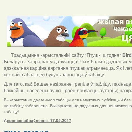
Традыцыйна карыстальнікі сайту "Птушкі штодня"
Bir
Беларусь. Запрашаем далучацца! Чым больш дадзеных мы
адэкватная карціна вяртання птушак атрымаецца. Як і ле
кожнай з абласцей будуць заносіцца ў табліцу.
Для таго, каб Вашае назіранне трапіла ў табліцу, пакіньце
бліжэйшы населены пункт і раён-вобласць, аўтар(ы) назір
Выкарыстанне дадзеных з табліцы для навуковых публікацый без п
на табліцу забаронена. Выкарыстанне дадзеных для ненавуковых 
табліцу!
А
пошняе абнаўленне
:
17.05.2017