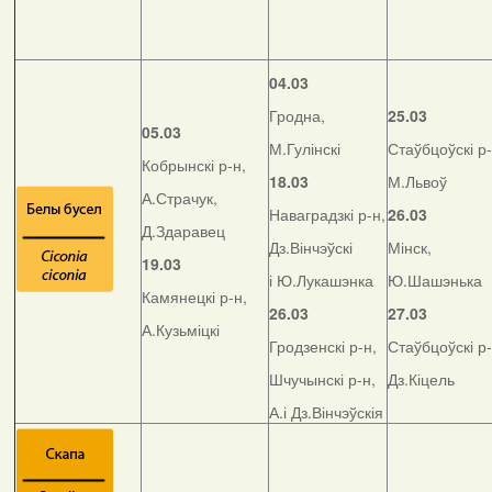
04.03
Гродна,
25.03
05.03
М.Гулінскі
Стаўбцоўскі р-
Кобрынскі р-н,
18.03
М.Львоў
А.Страчук,
Наваградзкі р-н,
26.03
Д.Здаравец
Дз.Вінчэўскі
Мінск,
19.03
і Ю.Лукашэнка
Ю.Шашэнька
Камянецкі р-н,
26.03
27.03
А.Кузьміцкі
Гродзенскі р-н,
Стаўбцоўскі р-
Шчучынскі р-н,
Дз.Кіцель
А.і Дз.Вінчэўскія