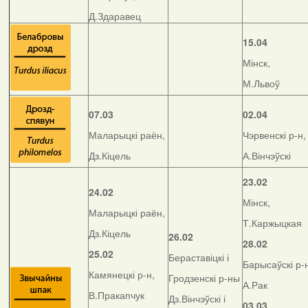
Д.Здаравец
15.04
Мінск,
М.Львоў
07.03
02.04
Маларыцкі раён,
Чэрвенскі р-н,
Дз.Кіцель
А.Вінчэўскі
23.02
24.02
Мінск,
Маларыцкі раён,
Т.Каржыцкая
Дз.Кіцель
26.02
28.02
25.02
Бераставіцкі і
Барысаўскі р-
Камянецкі р-н,
Гродзенскі р-ны
А.Рак
В.Пракапчук
Дз.Вінчэўскі і
03.03