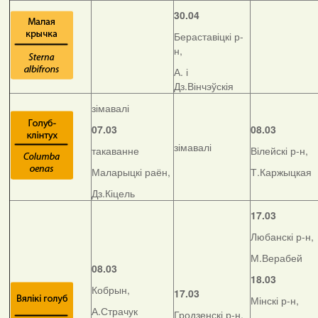
30.04
Бераставіцкі р-
н,
А. і
Дз.Вінчэўскія
зімавалі
07.03
08.03
зімавалі
такаванне
Вілейскі р-н,
Маларыцкі раён,
Т.Каржыцкая
Дз.Кіцель
17.03
Любанскі р-н,
М.Верабей
08.03
18.03
Кобрын,
17.03
Мінскі р-н,
А.Страчук
Гродзенскі р-н,