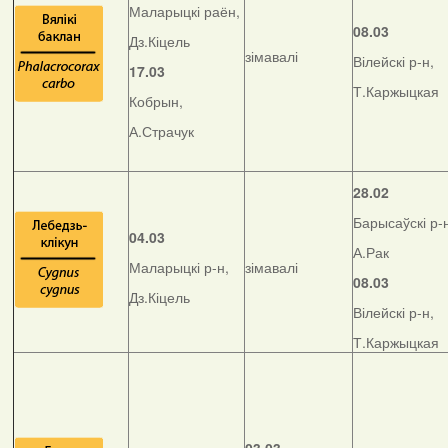
Маларыцкі раён,
08.03
Дз.Кіцель
зімавалі
Вілейскі р-н,
17.03
Т.Каржыцкая
Кобрын,
А.Страчук
28.02
Барысаўскі р-
04.03
А.Рак
Маларыцкі р-н,
зімавалі
08.03
Дз.Кіцель
Вілейскі р-н,
Т.Каржыцкая