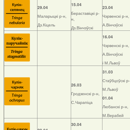
15.04
29.04
23.04
Бераставіцкі р-
Маларыцкі р-н,
Чэрвенскі р-н,
н,
Дз.Кіцель
А.Вінчэўскі
Дз.Вінчэўскі
16.04
Чэрвенскі р-н,
А.Вінчэўскі
і М.Львоў
31.03
Стаўбцоўскі р-
26.03
М.Львоў
Гродзенскі р-н,
01.04
С.Чарапіца
Любанскі р-н,
М.Верабей
30.04