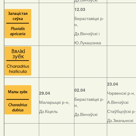
12.03
Бераставіцкі р-
н,
Дз.Вінчэўскі і
Ю.Лукашэнка
23.04
02.04
29.04
Чэрвенскі р-н,
Бераставіцкі р-
Маларыцкі р-н,
А.Вінчэўскі
н,
Дз.Кіцель
Стаўбцоўскі р-
Дз.Вінчэўскі
Дз.Змачынскі