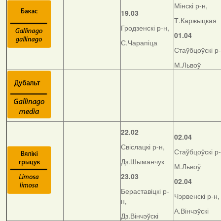
Мінскі р-н,
19.03
Т.Каржыцкая
Гродзенскі р-н,
01.04
С.Чарапіца
Стаўбцоўскі р-
М.Львоў
22.02
02.04
Свіслацкі р-н,
Стаўбцоўскі р-
Дз.Шыманчук
М.Львоў
23.03
02.04
Бераставіцкі р-
Чэрвенскі р-н,
н,
А.Вінчэўскі
Дз.Вінчэўскі