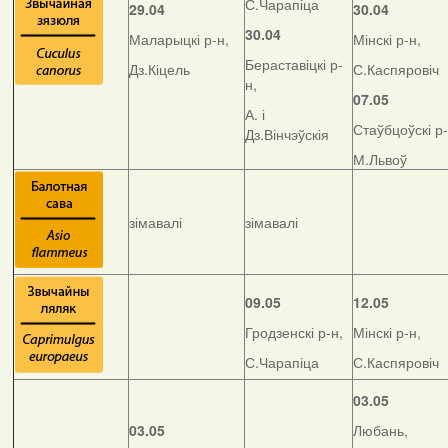
С.Чарапіца
29.04
30.04
30.04
Маларыцкі р-н,
Мінскі р-н,
Бераставіцкі р-
Дз.Кіцель
С.Каспяровіч
н,
07.05
А. і
Стаўбцоўскі р-
Дз.Вінчэўскія
М.Львоў
зімавалі
зімавалі
09.05
12.05
Гродзенскі р-н,
Мінскі р-н,
С.Чарапіца
С.Каспяровіч
03.05
03.05
Любань,