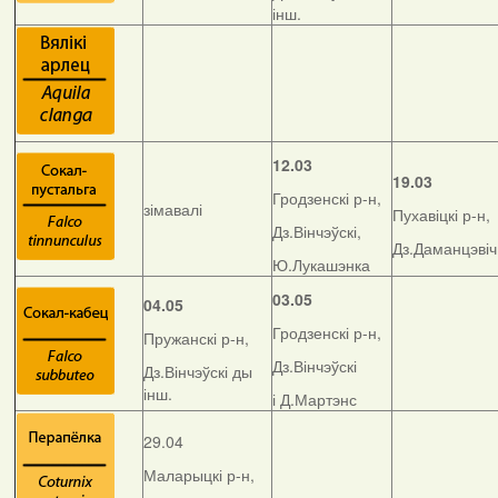
інш.
12.03
19.03
Гродзенскі р-н,
зімавалі
Пухавіцкі р-н,
Дз.Вінчэўскі,
Дз.Даманцэвіч
Ю.Лукашэнка
03.05
04.05
Гродзенскі р-н,
Пружанскі р-н,
Дз.Вінчэўскі
Дз.Вінчэўскі ды
інш.
і Д.Мартэнс
29.04
Маларыцкі р-н,