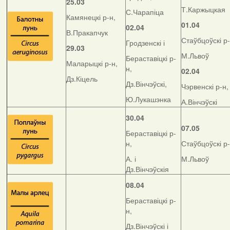
25.03
Т.Каржыцкая
С.Чарапіца
Камянецкі р-н,
01.04
02.04
В.Пракапчук
Стаўбцоўскі р-
Гродзенскі і
29.03
М.Львоў
Бераставіцкі р-
Маларыцкі р-н,
н,
02.04
Дз.Кіцель
Дз.Вінчэўскі,
Чэрвенскі р-н,
Ю.Лукашэнка
А.Вінчэўскі
30.04
07.05
Бераставіцкі р-
н,
Стаўбцоўскі р-
А. і
М.Львоў
Дз.Вінчэўскія
08.04
Бераставіцкі р-
н,
Дз.Вінчэўскі і