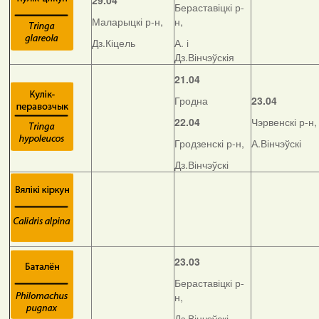
29.04
Бераставіцкі р-
Маларыцкі р-н,
н,
Дз.Кіцель
А. і
Дз.Вінчэўскія
21.04
Гродна
23.04
22.04
Чэрвенскі р-н,
Гродзенскі р-н,
А.Вінчэўскі
Дз.Вінчэўскі
23.03
Бераставіцкі р-
н,
Дз.Вінчэўскі