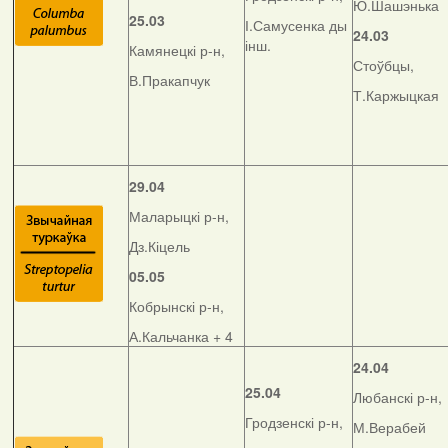
Ю.Шашэнька
25.03
І.Самусенка ды
24.03
інш.
Камянецкі р-н,
Стоўбцы,
В.Пракапчук
Т.Каржыцкая
29.04
Маларыцкі р-н,
Дз.Кіцель
05.05
Кобрынскі р-н,
А.Кальчанка + 4
24.04
25.04
Любанскі р-н,
Гродзенскі р-н,
М.Верабей