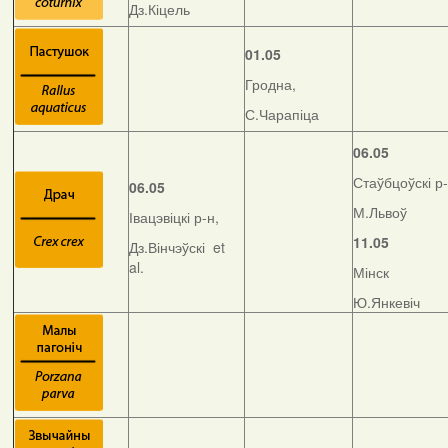
Дз.Кіцель
01.05
Гродна,
С.Чарапіца
06.05
Стаўбцоўскі р-
06.05
М.Львоў
Івацэвіцкі р-н,
11.05
Дз.Вінчэўскі et
al.
Мінск
Ю.Янкевіч