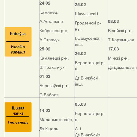
24.02
25.02
Камянец,
Шчучынскі і
А.Асташэня
08.03
Гродзенскі р-
ны,
Кобрынскі р-н,
Вілейскі р-н,
І.Самусенка і
А.Страчук
Т.Каржыцкая
інш.
25.02
17.03
26.02
Камянецкі р-н,
Мінскі р-н,
Бераставіцкі р-
В.Пракапчук
Дз.Даманцэвіч
н,
01.03
Дз.Вінчэўскі і
інш.
Бярозаўскі р-н,
С.Баболя
05.03
14.03
Бераставіцкі р-
Маларыцкі раён,
н,
Дз.Кіцель
А. і
Дз.Вінчэўскія