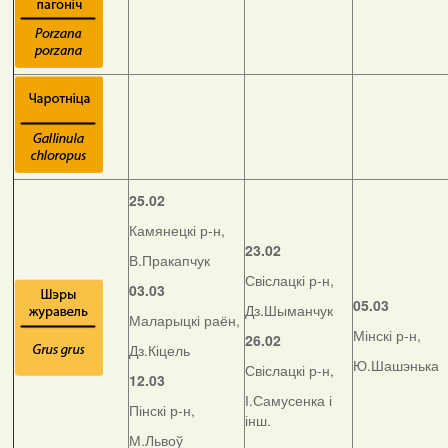
25.02
Камянецкі р-н,
23.02
В.Пракапчук
Свіслацкі р-н,
03.03
05.03
Дз.Шыманчук
Маларыцкі раён,
Мінскі р-н,
26.02
Дз.Кіцель
Ю.Шашэнька
Свіслацкі р-н,
12.03
І.Самусенка і
Пінскі р-н,
інш.
М.Львоў