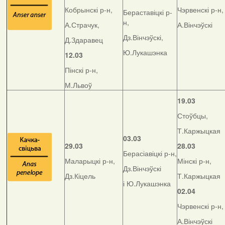
Кобрынскі р-н,
Чэрвенскі р-н,
Бераставіцкі р-
н,
А.Страчук,
А.Вінчэўскі
Дз.Вінчэўскі,
Д.Здаравец
Ю.Лукашэнка
12.03
Пінскі р-н,
М.Львоў
19.03
Стоўбцы,
Т.Каржыцкая
03.03
29.03
28.03
Берасіавіцкі р-н,
Маларыцкі р-н,
Мінскі р-н,
Дз.Вінчэўскі
Дз.Кіцель
Т.Каржыцкая
і Ю.Лукашэнка
02.04
Чэрвенскі р-н,
А.Вінчэўскі