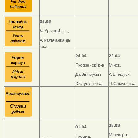
05.05
Кобрынскі р-н,
А.Кальчанка ды
інш.
24.04
22.04
Гродзенскі р-н,
Мінск,
Дз.Вінчэўскі і
А.Вінчэўскі
Ю.Лукашэнка
і І.Самусенка
28.03
01.04
Мінскі р-н,
Гродна,