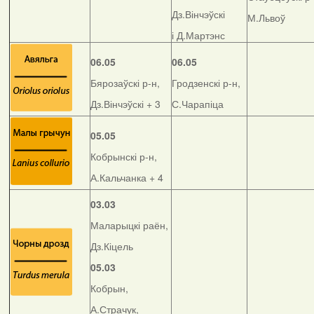
Дз.Вінчэўскі
М.Львоў
і Д.Мартэнс
06.05
06.05
Бярозаўскі р-н,
Гродзенскі р-н,
Дз.Вінчэўскі + 3
С.Чарапіца
05.05
Кобрынскі р-н,
А.Кальчанка + 4
03.03
Маларыцкі раён,
Дз.Кіцель
05.03
Кобрын,
А.Страчук,