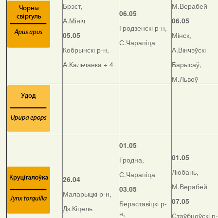
Брэст,
М.Верабей
06.05
А.Мініч
06.05
Гродзенскі р-н,
05.05
Мінск,
С.Чарапіца
Кобрынскі р-н,
А.Вінчэўскі
А.Кальчанка + 4
Барысаў,
М.Львоў
01.05
01.05
Гродна,
Любань,
С.Чарапіца
26.04
М.Верабей
03.05
Маларыцкі р-н,
07.05
Бераставіцкі р-
Дз.Кіцель
н,
Стаўбцоўскі р-