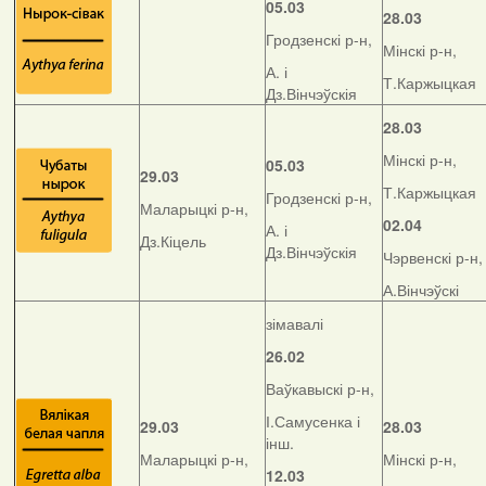
05.03
28.03
Гродзенскі р-н,
Мінскі р-н,
А. і
Т.Каржыцкая
Дз.Вінчэўскія
28.03
Мінскі р-н,
05.03
29.03
Т.Каржыцкая
Гродзенскі р-н,
Маларыцкі р-н,
02.04
А. і
Дз.Кіцель
Дз.Вінчэўскія
Чэрвенскі р-н,
А.Вінчэўскі
зімавалі
26.02
Ваўкавыскі р-н,
І.Самусенка і
29.03
28.03
інш.
Маларыцкі р-н,
Мінскі р-н,
12.03