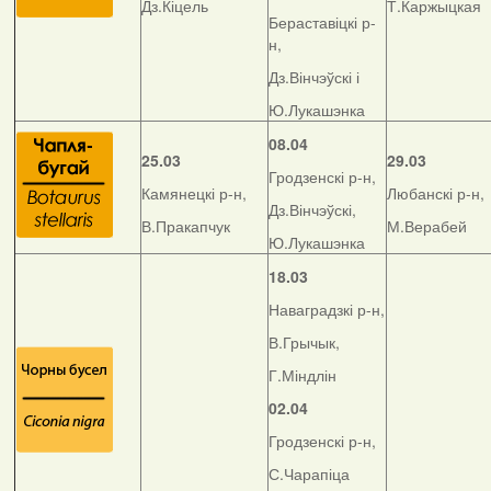
Дз.Кіцель
Т.Каржыцкая
Бераставіцкі р-
н,
Дз.Вінчэўскі і
Ю.Лукашэнка
08.04
25.03
29.03
Гродзенскі р-н,
Камянецкі р-н,
Любанскі р-н,
Дз.Вінчэўскі,
В.Пракапчук
М.Верабей
Ю.Лукашэнка
18.03
Наваградзкі р-н,
В.Грычык,
Г.Міндлін
02.04
Гродзенскі р-н,
С.Чарапіца