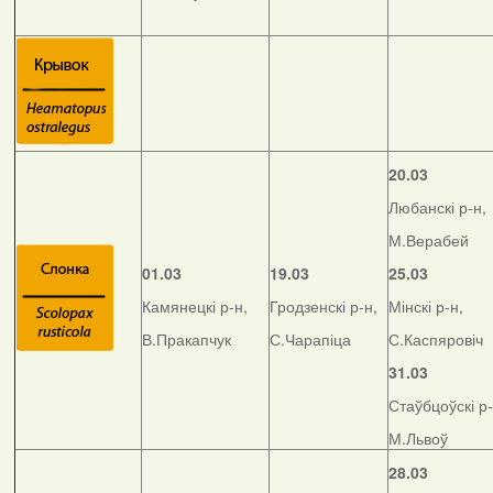
20.03
Любанскі р-н,
М.Верабей
01.03
19.03
25.03
Камянецкі р-н,
Гродзенскі р-н,
Мінскі р-н,
В.Пракапчук
С.Чарапіца
С.Каспяровіч
31.03
Стаўбцоўскі р-
М.Львоў
28.03