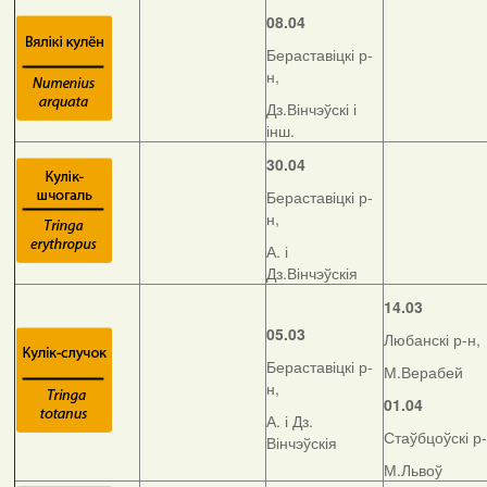
08.04
Бераставіцкі р-
н,
Дз.Вінчэўскі і
інш.
30.04
Бераставіцкі р-
н,
А. і
Дз.Вінчэўскія
14.03
05.03
Любанскі р-н,
Бераставіцкі р-
М.Верабей
н,
01.04
А. і Дз.
Стаўбцоўскі р-
Вінчэўскія
М.Львоў