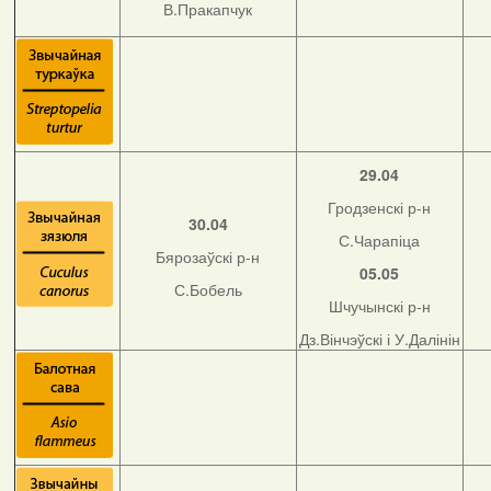
В.Пракапчук
29.04
Гродзенскі р-н
30.04
С.Чарапіца
Бярозаўскі р-н
05.05
С.Бобель
Шчучынскі р-н
Дз.Вінчэўскі і У.Далінін