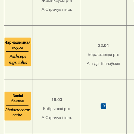
Жабінкаўскі р-н
А.Страчук і інш.
22.04
Бераставіцкі р-н
А. і Дз. Вінчэўскія
18.03
Кобрынскі р-н
А.Страчук і інш.