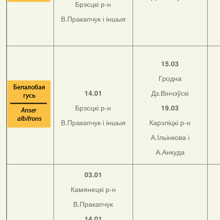
Брэсцкі р-н
В.Пракапчук і іншыя
15.03
Гродна
14.01
Дз.Вінчэўскі
Брэсцкі р-н
19.03
В.Пракапчук і іншыя
Карэліцкі р-н
А.Ільінкова і
А.Анкуда
03.01
Камянецкі р-н
В.Пракапчук
14.01