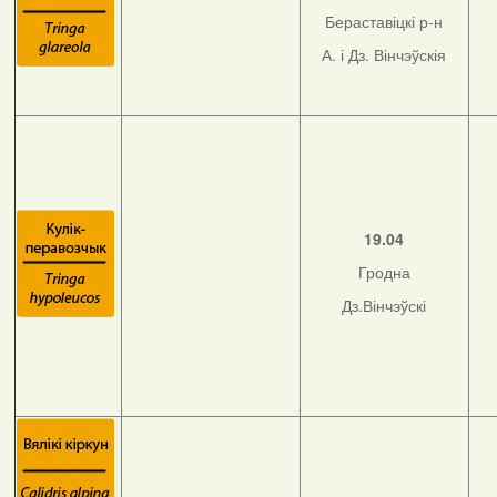
Бераставіцкі р-н
А. і Дз. Вінчэўскія
19.04
Гродна
Дз.Вінчэўскі