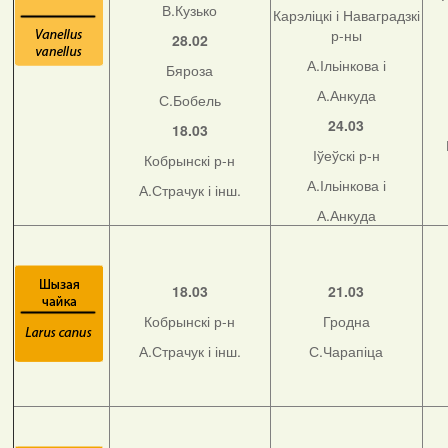
В.Кузько
Карэліцкі і Наваградзкі
р-ны
28.02
А.Ільінкова і
Бяроза
А.Анкуда
С.Бобель
24.03
18.03
Іўеўскі р-н
Кобрынскі р-н
А.Ільінкова і
А.Страчук і інш.
А.Анкуда
18.03
21.03
Кобрынскі р-н
Гродна
А.Страчук і інш.
С.Чарапіца