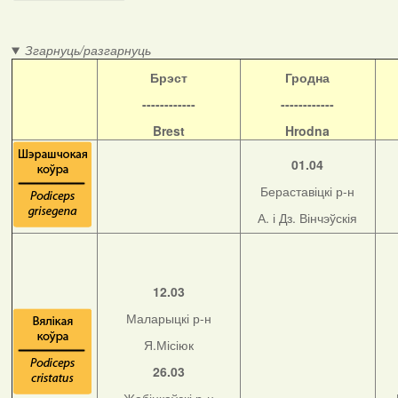
Згарнуць/разгарнуць
Б
рэст
Гродна
------------
------------
Brest
Hrodna
01.04
Бераставіцкі р-н
А. і Дз. Вінчэўскія
12.03
Маларыцкі р-н
Я.Місіюк
26.03