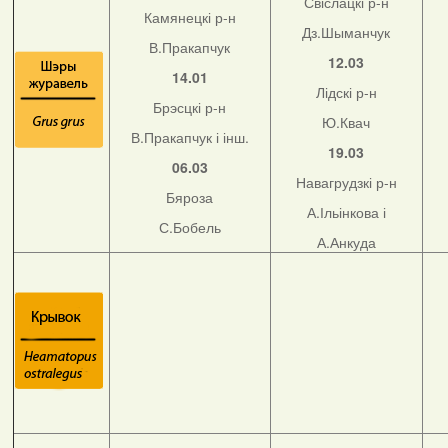
Свіслацкі р-н
Камянецкі р-н
Дз.Шыманчук
В.Пракапчук
12.03
14.01
Лідскі р-н
Брэсцкі р-н
Ю.Квач
В.Пракапчук і інш.
19.03
06.03
Навагрудзкі р-н
Бяроза
А.Ільінкова і
С.Бобель
А.Анкуда