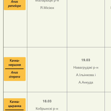
Маларыцкі р-н
Я.Місіюк
19.03
Навагрудзкі р-н
А.Ільінкова і
А.Анкуда
18.03
Кобрынскі р-н