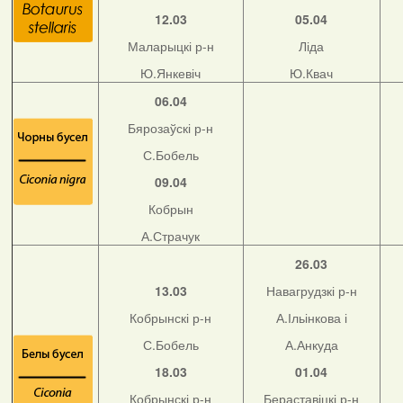
12.03
05.04
Маларыцкі р-н
Ліда
Ю.Янкевіч
Ю.Квач
06.04
Бярозаўскі р-н
С.Бобель
09.04
Кобрын
А.Страчук
26.03
13.03
Навагрудзкі р-н
Кобрынскі р-н
А.Ільінкова і
С.Бобель
А.Анкуда
18.03
01.04
Кобрынскі р-н
Бераставіцкі р-н