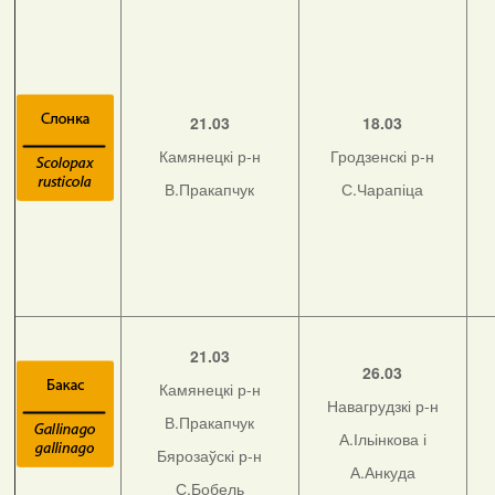
21.03
18.03
Камянецкі р-н
Гродзенскі р-н
В.Пракапчук
С.Чарапіца
21.03
26.03
Камянецкі р-н
Навагрудзкі р-н
В.Пракапчук
А.Ільінкова і
Бярозаўскі р-н
А.Анкуда
С.Бобель