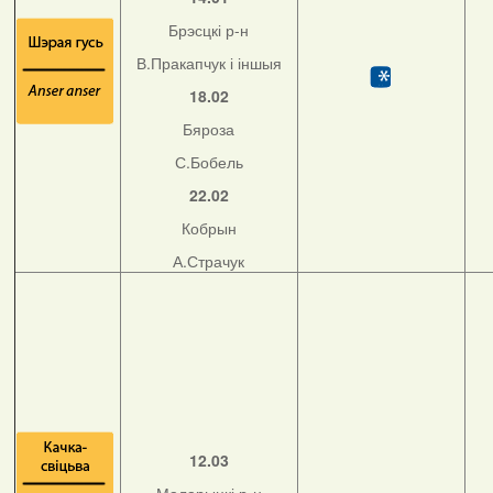
Брэсцкі р-н
В.Пракапчук і іншыя
18.02
Бяроза
С.Бобель
22.02
Кобрын
А.Страчук
12.03