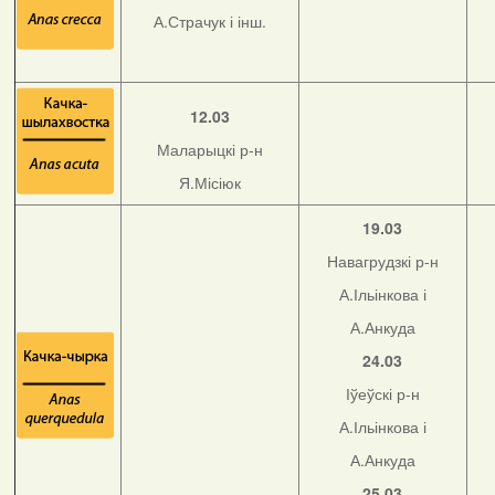
А.Страчук і інш.
12.03
Маларыцкі р-н
Я.Місіюк
19.03
Навагрудзкі р-н
А.Ільінкова і
А.Анкуда
24.03
Іўеўскі р-н
А.Ільінкова і
А.Анкуда
25.03