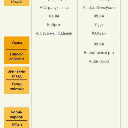
А.Страчук і інш.
А. і Дз. Вінчэўскія
01.04
05.04
Кобрын
Ліда
А.Страчук і К.Цынін
Ю.Квач
02.04
Бераставіцкі р-н
А.Вінчэўскі