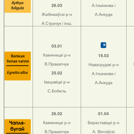
26.03
А.Ільінкова і
Жабінкаўскі р-н
А.Анкуда
А.Страчук і інш.
03.01
Камянецкі р-н
19.03
В.Пракапчук
Навагрудзкі р-н
25.02
А.Ільінкова і
Івацэвіцкі р-н
А.Анкуда
С.Бобель
26.02
01.04
Камянецкі р-н
Бераставіцкі р-н
В.Пракапчук
А. Вінчэўскі