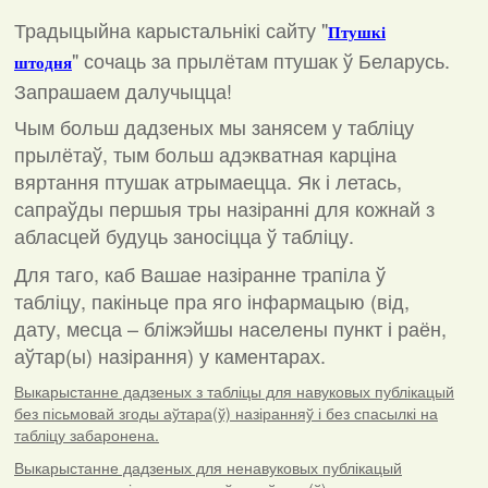
Традыцыйна карыстальнікі сайту "
Птушкі
"
сочаць за прылётам птушак ў Беларусь.
штодня
Запрашаем далучыцца!
Чым больш дадзеных мы занясем у табліцу
прылётаў, тым больш адэкватная карціна
вяртання птушак атрымаецца. Як і летась,
сапраўды першыя тры назіранні для кожнай з
абласцей будуць заносіцца ў табліцу.
Для таго, каб Вашае назіранне трапіла ў
табліцу, пакіньце пра яго інфармацыю (від,
дату, месца – бліжэйшы населены пункт і раён,
аўтар(ы) назірання) у каментарах
.
Выкарыстанне дадзеных з табліцы для навуковых публікацый
без пісьмовай згоды аўтара(ў) назіранняў і без спасылкі на
табліцу забаронена.
Выкарыстанне дадзеных для ненавуковых публікацый