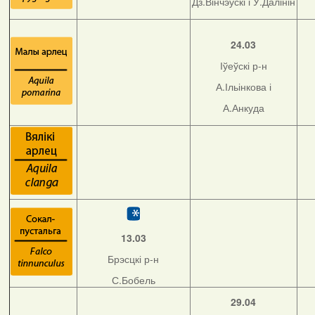
Дз.Вінчэўскі і У.Далінін
24.03
Іўеўскі р-н
А.Ільінкова і
А.Анкуда
13.03
Брэсцкі р-н
С.Бобель
29.04