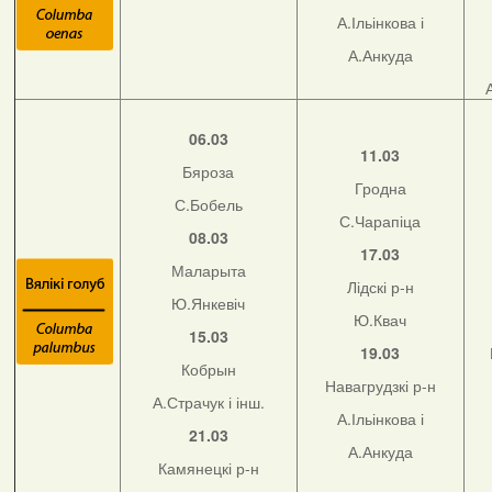
А.Ільінкова і
А.Анкуда
06.03
11.03
Бяроза
Гродна
С.Бобель
С.Чарапіца
08.03
17.03
Маларыта
Лідскі р-н
Ю.Янкевіч
Ю.Квач
15.03
19.03
Кобрын
Навагрудзкі р-н
А.Страчук і інш.
А.Ільінкова і
21.03
А.Анкуда
Камянецкі р-н