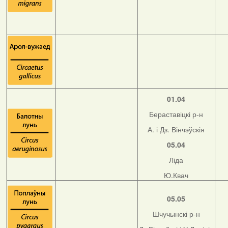
01.04
Бераставіцкі р-н
А. і Дз. Вінчэўскія
05.04
Ліда
Ю.Квач
05.05
Шчучынскі р-н