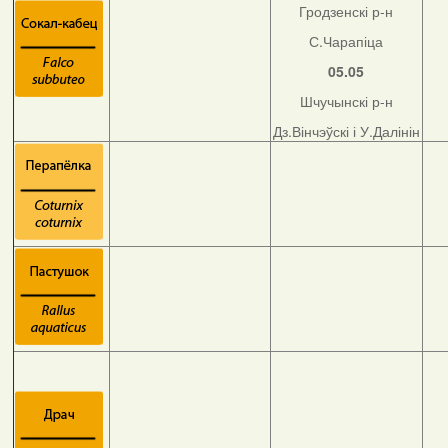
Гродзенскі р-н
С.Чарапіца
05.05
Шчучынскі р-н
Дз.Вінчэўскі і У.Далінін