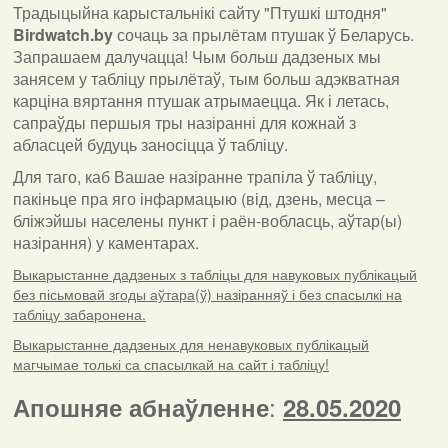
Традыцыйна карыстальнікі сайту "Птушкі штодня"
Birdwatch
.
by
сочаць за прылётам птушак ў Беларусь.
Запрашаем далучацца! Чым больш дадзеных мы
занясем у табліцу прылётаў, тым больш адэкватная
карціна вяртання птушак атрымаецца. Як і летась,
сапраўды першыя тры назіранні для кожнай з
абласцей будуць заносіцца ў табліцу.
Для таго, каб Вашае назіранне трапіла ў табліцу,
пакіньце пра яго інфармацыю (від, дзень, месца –
бліжэйшы населены пункт і раён-вобласць, аўтар(ы)
назірання) у каментарах
.
Выкарыстанне дадзеных з табліцы для навуковых публікацый
без пісьмовай згоды аўтара(ў) назіранняў і без спасылкі на
табліцу забаронена.
Выкарыстанне дадзеных для ненавуковых публікацый
магчымае толькі са спасылкай на сайт і табліцу!
:
Апошняе абнаўленне
28.05.2020