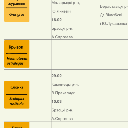
Маларыцкі р-н,
Бераставіцкі р-
Ю.Янкевіч
Дз.Вінчэўскі
16.02
і Ю.Лукашэнка
Брэсцкі р-н,
А.Сяргеева
29.02
Камянецкі р-н,
В.Пракапчук
10.03
Брэсцкі р-н,
А.Сяргеева