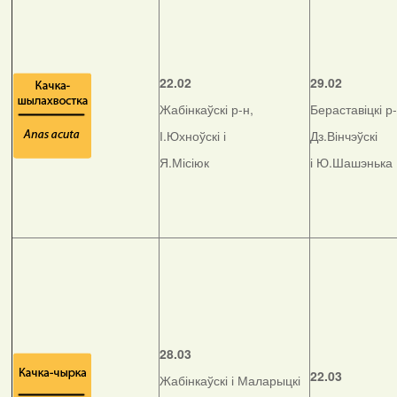
22.02
29.02
Жабінкаўскі р-н,
Бераставіцкі р-
І.Юхноўскі і
Дз.Вінчэўскі
Я.Місіюк
і Ю.Шашэнька
28.03
22.03
Жабінкаўскі і Маларыцкі