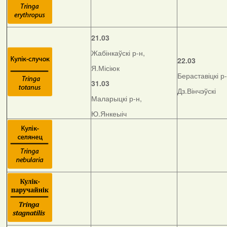
21.03
Жабінкаўскі р-н,
22.03
Я.Місіюк
Бераставіцкі р-
31.03
Дз.Вінчэўскі
Маларыцкі р-н,
Ю.Янкеыіч