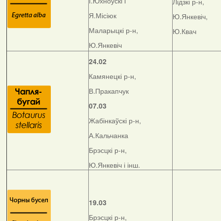
І.Юхноўскі і
Лідзкі р-н,
Я.Місіюк
Ю.Янкевіч,
Маларыцкі р-н,
Ю.Квач
Ю.Янкевіч
24.02
Камянецкі р-н,
В.Пракапчук
07.03
Жабінкаўскі р-н,
А.Кальчанка
Брэсцкі р-н,
Ю.Янкевіч і інш.
19.03
Брэсцкі р-н,