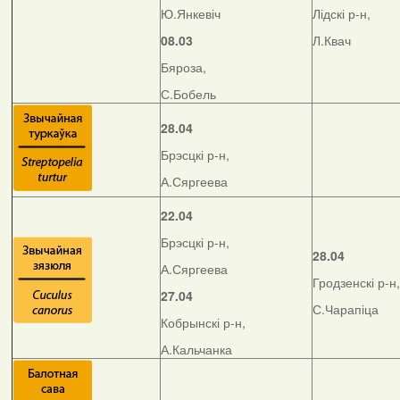
Ю.Янкевіч
Лідскі р-н,
08.03
Л.Квач
Бяроза,
С.Бобель
28.04
Брэсцкі р-н,
А.Сяргеева
22.04
Брэсцкі р-н,
28.04
А.Сяргеева
Гродзенскі р-н,
27.04
С.Чарапіца
Кобрынскі р-н,
А.Кальчанка