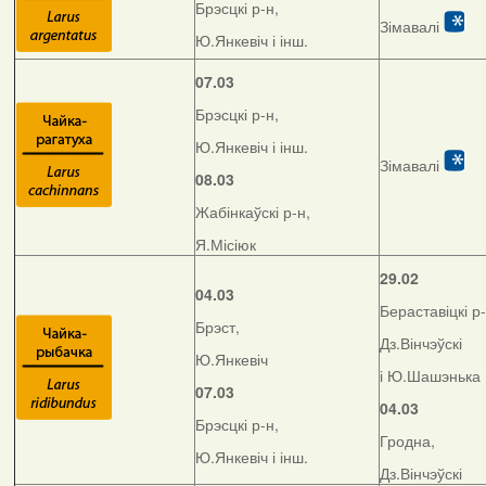
Брэсцкі р-н,
Зімавалі
Ю.Янкевіч і інш.
07.03
Брэсцкі р-н,
Ю.Янкевіч і інш.
Зімавалі
08.03
Жабінкаўскі р-н,
Я.Місіюк
29.02
04.03
Бераставіцкі р-
Брэст,
Дз.Вінчэўскі
Ю.Янкевіч
і Ю.Шашэнька
07.03
04.03
Брэсцкі р-н,
Гродна,
Ю.Янкевіч і інш.
Дз.Вінчэўскі