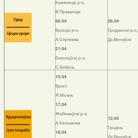
Камянецкі р-н,
В.Пракапчук
20.04
26.04
Брэсцкі р-н,
Гродзенскі р-н,
А.Сяргеева
Дз.Вінчэўскі
21.04
Бярозаўскі р-н,
С.Бобель
15.04
Брэст,
Я.Місіюк
17.04
Жабінкаўскі р-н,
12.04
А.Кальчанка
Гродна,
18.04
Дз.Вінчэўскі