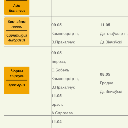
09.05
11.05
Камянецкі р-н,
Дзятлаўскі р-н,
В.Пракапчук
Дз.Вінчэўскі
09.05
Бяроза,
С.Бобель
08.05
Камянецкі р-н,
Гродна,
В.Пракапчук
Дз.Вінчэўскі
11.05
Брэст,
А.Сяргеева
11.04