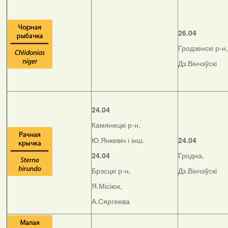
26.04
Гродзенскі р-н,
Дз.Вінчэўскі
24.04
Камянецкі р-н,
Ю.Янкевіч і інш.
24.04
24.04
Гродна,
Брэсцкі р-н,
Дз.Вінчэўскі
Я.Місіюк,
А.Сяргеева