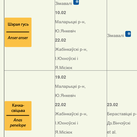
Зімавалі
10.02
Маларыцкі р-н,
Ю.Янкевіч
Зімавалі
22.02
Жабінкаўскі р-н,
І.Юхноўскі і
Я.Місіюк
19.02
Маларыцкі р-н,
Ю.Янкевіч
22.02
23.02
Жабінкаўскі р-н,
Бераставіцкі р-
І.Юхноўскі і
Дз.Вінчэўскі
Я.Місіюк
et al.