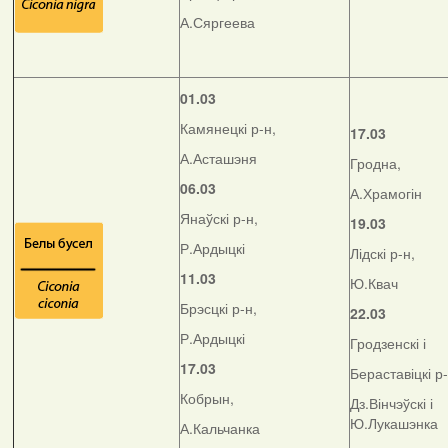
А.Сяргеева
01.03
Камянецкі р-н,
17.03
А.Асташэня
Гродна,
06.03
А.Храмогін
Янаўскі р-н,
19.03
Р.Ардыцкі
Лідскі р-н,
11.03
Ю.Квач
Брэсцкі р-н,
22.03
Р.Ардыцкі
Гродзенскі і
17.03
Бераставіцкі р
Кобрын,
Дз.Вінчэўскі і
Ю.Лукашэнка
А.Кальчанка