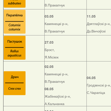
В.Пракапчук
03.05
11.05
Камянецкі р-н,
Дзятлаўскі р-н,
В.Пракапчук
Дз.Вінчэўскі
27.03
Брэст,
Я.Місіюк
02.05
Камянецкі р-н,
04.05
В.Пракапчук
Гродзенскі р-н,
08.05
С.Чарапіца
Жабінкаўскі р-н,
А.Кальчанка