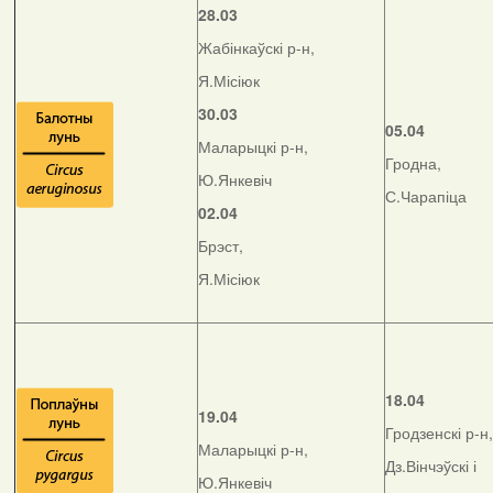
28.03
Жабінкаўскі р-н,
Я.Місіюк
30.03
05.04
Маларыцкі р-н,
Гродна,
Ю.Янкевіч
С.Чарапіца
02.04
Брэст,
Я.Місіюк
18.04
19.04
Гродзенскі р-н,
Маларыцкі р-н,
Дз.Вінчэўскі і
Ю.Янкевіч