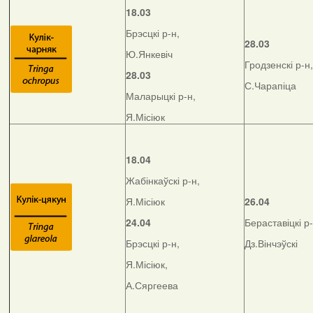
18.03
Брэсцкі р-н,
28.03
Ю.Янкевіч
Гродзенскі р-н,
28.03
С.Чарапіца
Маларыцкі р-н,
Я.Місіюк
18.04
Жабінкаўскі р-н,
Я.Місіюк
26.04
24.04
Бераставіцкі р-
Брэсцкі р-н,
Дз.Вінчэўскі
Я.Місіюк,
А.Сяргеева