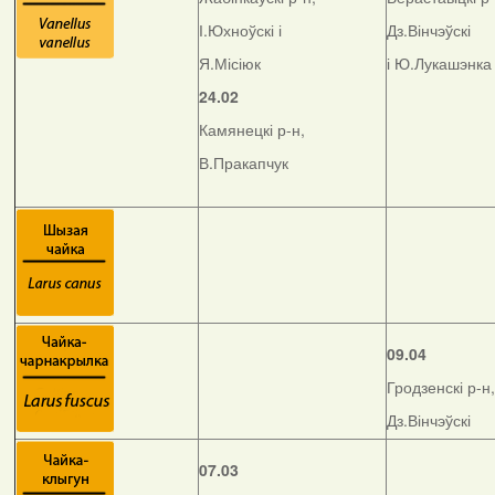
І.Юхноўскі і
Дз.Вінчэўскі
Я.Місіюк
і Ю.Лукашэнка
24.02
Камянецкі р-н,
В.Пракапчук
09.04
Гродзенскі р-н,
Дз.Вінчэўскі
07.03