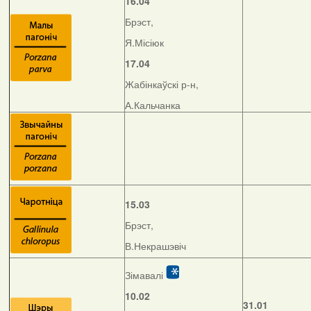
16.04
Брэст,
Я.Місіюк
17.04
Жабінкаўскі р-н,
А.Кальчанка
15.03
Брэст,
В.Некрашэвіч
Зімавалі
10.02
31.01