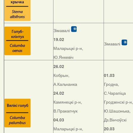
Зімавалі
19.02
Зімавалі
Маларыцкі р-н,
Ю.Янкевіч
26.02
Кобрын,
01.03
А.Кальчанка
Гродна,
24.02
С.Чарапіца
Камянецкі р-н,
Гродзенскі р-н,
В.Пракапчук
Ю.Шашэнька,
04.03
Дз.Вінчэўскі
Маларыцкі р-н,
20.03