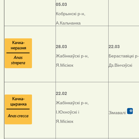
05.03
Кобрынскі р-н,
А.Кальчанка
28.03
22.03
Жабінкаўскі р-н,
Бераставіцкі р-
Я.Місіюк
Дз.Вінчэўскі
22.02
Жабінкаўскі р-н,
І.Юхноўскі і
Зімавалі
Я.Місіюк