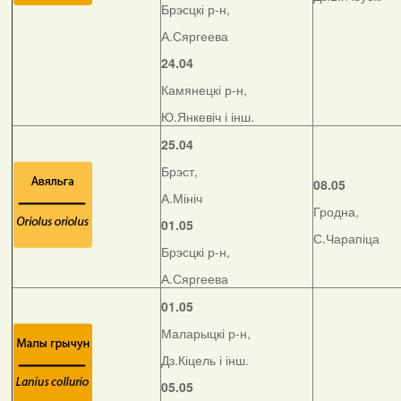
Брэсцкі р-н,
А.Сяргеева
24.04
Камянецкі р-н,
Ю.Янкевіч і інш.
25.04
Брэст,
08.05
А.Мініч
Гродна,
01.05
С.Чарапіца
Брэсцкі р-н,
А.Сяргеева
01.05
Маларыцкі р-н,
Дз.Кіцель і інш.
05.05