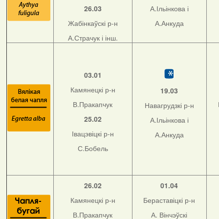
26.03
А.Ільінкова і
Жабінкаўскі р-н
А.Анкуда
А.Страчук і інш.
03.01
Камянецкі р-н
19.03
В.Пракапчук
Навагрудзкі р-н
25.02
А.Ільінкова і
Івацэвіцкі р-н
А.Анкуда
С.Бобель
26.02
01.04
Камянецкі р-н
Бераставіцкі р-н
В.Пракапчук
А. Вінчэўскі