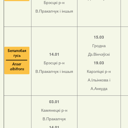
Брэсцкі р-н
В.Пракапчук і іншыя
15.03
Гродна
14.01
Дз.Вінчэўскі
Брэсцкі р-н
19.03
В.Пракапчук і іншыя
Карэліцкі р-н
А.Ільінкова і
А.Анкуда
03.01
Камянецкі р-н
В.Пракапчук
14.01