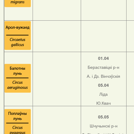
01.04
Бераставіцкі р-н
А. і Дз. Вінчэўскія
05.04
Ліда
Ю.Квач
05.05
Шчучынскі р-н