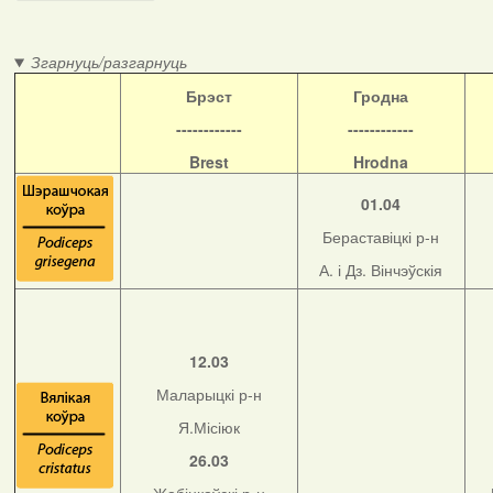
Згарнуць/разгарнуць
Б
рэст
Гродна
------------
------------
Brest
Hrodna
01.04
Бераставіцкі р-н
А. і Дз. Вінчэўскія
12.03
Маларыцкі р-н
Я.Місіюк
26.03