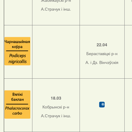
Жабінкаўскі р-н
А.Страчук і інш.
22.04
Бераставіцкі р-н
А. і Дз. Вінчэўскія
18.03
Кобрынскі р-н
А.Страчук і інш.