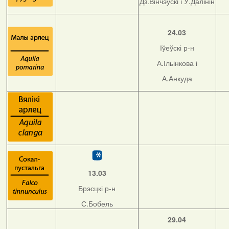
Дз.Вінчэўскі і У.Далінін
24.03
Іўеўскі р-н
А.Ільінкова і
А.Анкуда
13.03
Брэсцкі р-н
С.Бобель
29.04