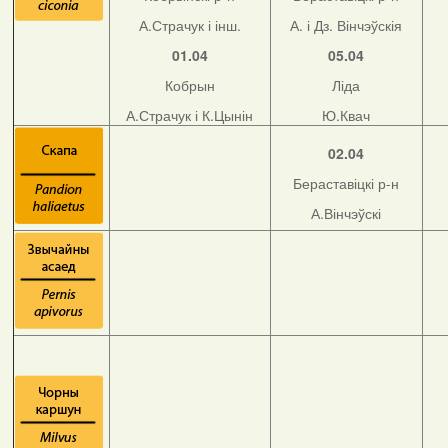
А.Страчук і інш.
А. і Дз. Вінчэўскія
01.04
05.04
Кобрын
Ліда
А.Страчук і К.Цынін
Ю.Квач
02.04
Бераставіцкі р-н
А.Вінчэўскі