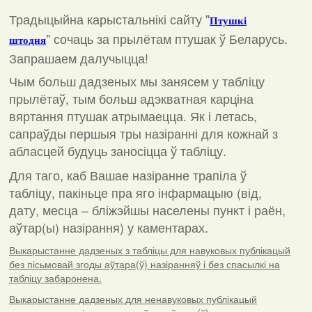
Традыцыйна карыстальнікі сайту "
Птушкі
"
сочаць за прылётам птушак ў Беларусь.
штодня
Запрашаем далучыцца!
Чым больш дадзеных мы занясем у табліцу
прылётаў, тым больш адэкватная карціна
вяртання птушак атрымаецца. Як і летась,
сапраўды першыя тры назіранні для кожнай з
абласцей будуць заносіцца ў табліцу.
Для таго, каб Вашае назіранне трапіла ў
табліцу, пакіньце пра яго інфармацыю (від,
дату, месца – бліжэйшы населены пункт і раён,
аўтар(ы) назірання) у каментарах
.
Выкарыстанне дадзеных з табліцы для навуковых публікацый
без пісьмовай згоды аўтара(ў) назіранняў і без спасылкі на
табліцу забаронена.
Выкарыстанне дадзеных для ненавуковых публікацый