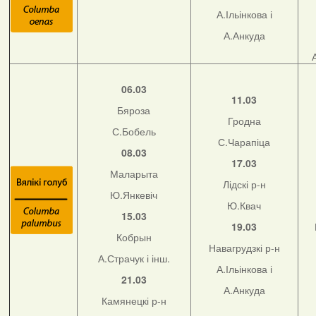
А.Ільінкова і
А.Анкуда
06.03
11.03
Бяроза
Гродна
С.Бобель
С.Чарапіца
08.03
17.03
Маларыта
Лідскі р-н
Ю.Янкевіч
Ю.Квач
15.03
19.03
Кобрын
Навагрудзкі р-н
А.Страчук і інш.
А.Ільінкова і
21.03
А.Анкуда
Камянецкі р-н