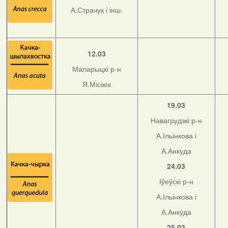
А.Страчук і інш.
12.03
Маларыцкі р-н
Я.Місіюк
19.03
Навагрудзкі р-н
А.Ільінкова і
А.Анкуда
24.03
Іўеўскі р-н
А.Ільінкова і
А.Анкуда
25.03