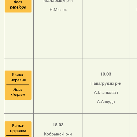
Маларыцкі р-н
Я.Місіюк
19.03
Навагрудзкі р-н
А.Ільінкова і
А.Анкуда
18.03
Кобрынскі р-н