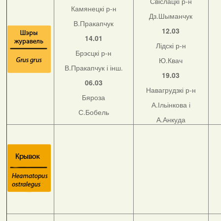
Свіслацкі р-н
Камянецкі р-н
Дз.Шыманчук
В.Пракапчук
12.03
14.01
Лідскі р-н
Брэсцкі р-н
Ю.Квач
В.Пракапчук і інш.
19.03
06.03
Навагрудзкі р-н
Бяроза
А.Ільінкова і
С.Бобель
А.Анкуда