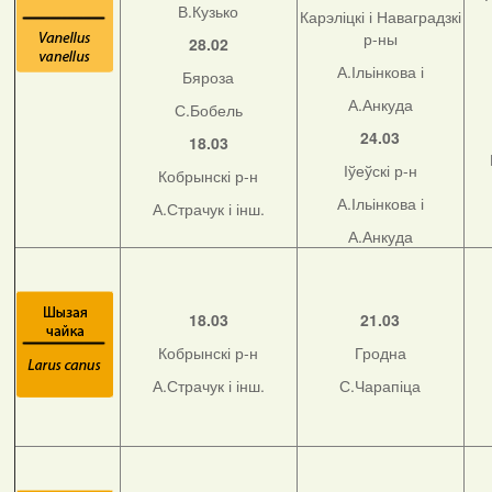
В.Кузько
Карэліцкі і Наваградзкі
р-ны
28.02
А.Ільінкова і
Бяроза
А.Анкуда
С.Бобель
24.03
18.03
Іўеўскі р-н
Кобрынскі р-н
А.Ільінкова і
А.Страчук і інш.
А.Анкуда
18.03
21.03
Кобрынскі р-н
Гродна
А.Страчук і інш.
С.Чарапіца