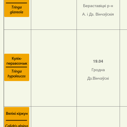
Бераставіцкі р-н
А. і Дз. Вінчэўскія
19.04
Гродна
Дз.Вінчэўскі