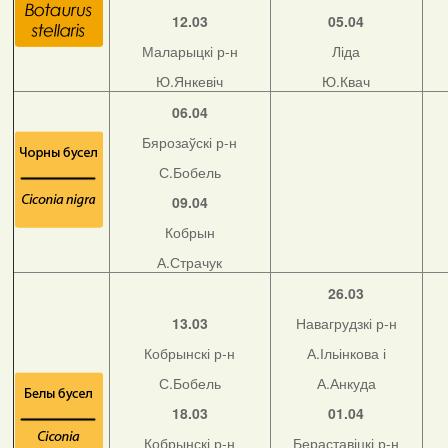
12.03
05.04
Маларыцкі р-н
Ліда
Ю.Янкевіч
Ю.Квач
06.04
Бярозаўскі р-н
С.Бобель
09.04
Кобрын
А.Страчук
26.03
13.03
Навагрудзкі р-н
Кобрынскі р-н
А.Ільінкова і
С.Бобель
А.Анкуда
18.03
01.04
Кобрынскі р-н
Бераставіцкі р-н