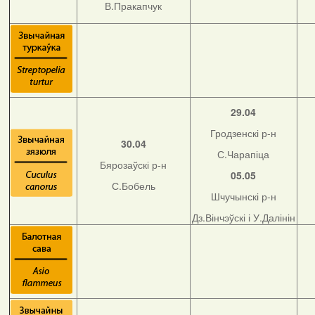
В.Пракапчук
29.04
Гродзенскі р-н
30.04
С.Чарапіца
Бярозаўскі р-н
05.05
С.Бобель
Шчучынскі р-н
Дз.Вінчэўскі і У.Далінін