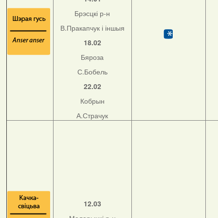
Брэсцкі р-н
В.Пракапчук і іншыя
18.02
Бяроза
С.Бобель
22.02
Кобрын
А.Страчук
12.03