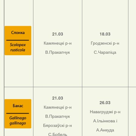
21.03
18.03
Камянецкі р-н
Гродзенскі р-н
В.Пракапчук
С.Чарапіца
21.03
26.03
Камянецкі р-н
Навагрудзкі р-н
В.Пракапчук
А.Ільінкова і
Бярозаўскі р-н
А.Анкуда
С.Бобель