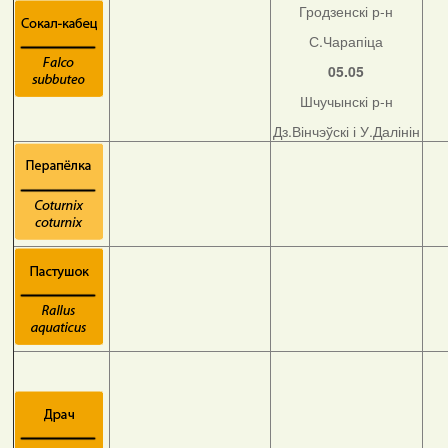
Гродзенскі р-н
С.Чарапіца
05.05
Шчучынскі р-н
Дз.Вінчэўскі і У.Далінін