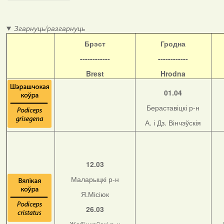
Згарнуць/разгарнуць
Б
рэст
Гродна
------------
------------
Brest
Hrodna
01.04
Бераставіцкі р-н
А. і Дз. Вінчэўскія
12.03
Маларыцкі р-н
Я.Місіюк
26.03