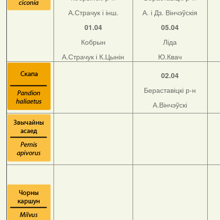
А.Страчук і інш.
А. і Дз. Вінчэўскія
01.04
05.04
Кобрын
Ліда
А.Страчук і К.Цынін
Ю.Квач
02.04
Бераставіцкі р-н
А.Вінчэўскі