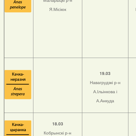
Маларыцкі р-н
Я.Місіюк
19.03
Навагрудзкі р-н
А.Ільінкова і
А.Анкуда
18.03
Кобрынскі р-н