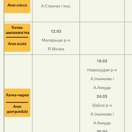
А.Страчук і інш.
12.03
Маларыцкі р-н
Я.Місіюк
19.03
Навагрудзкі р-н
А.Ільінкова і
А.Анкуда
24.03
Іўеўскі р-н
А.Ільінкова і
А.Анкуда
25.03