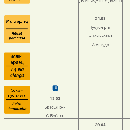
Дз.Вінчэўскі і У.Далінін
24.03
Іўеўскі р-н
А.Ільінкова і
А.Анкуда
13.03
Брэсцкі р-н
С.Бобель
29.04