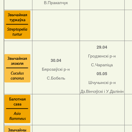
В.Пракапчук
29.04
Гродзенскі р-н
30.04
С.Чарапіца
Бярозаўскі р-н
05.05
С.Бобель
Шчучынскі р-н
Дз.Вінчэўскі і У.Далінін