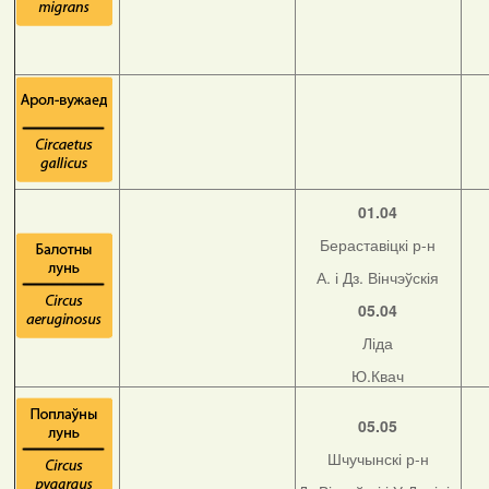
01.04
Бераставіцкі р-н
А. і Дз. Вінчэўскія
05.04
Ліда
Ю.Квач
05.05
Шчучынскі р-н