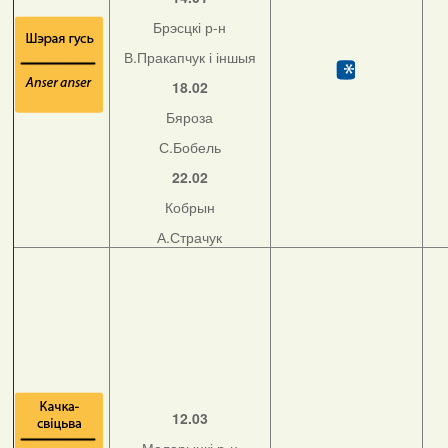
Брэсцкі р-н
В.Пракапчук і іншыя
18.02
Бяроза
С.Бобель
22.02
Кобрын
А.Страчук
12.03