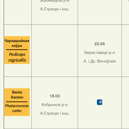
Жабінкаўскі р-н
А.Страчук і інш.
22.04
Бераставіцкі р-н
А. і Дз. Вінчэўскія
18.03
Кобрынскі р-н
А.Страчук і інш.