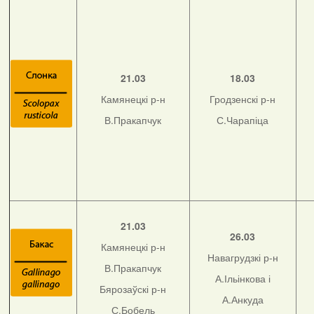
21.03
18.03
Камянецкі р-н
Гродзенскі р-н
В.Пракапчук
С.Чарапіца
21.03
26.03
Камянецкі р-н
Навагрудзкі р-н
В.Пракапчук
А.Ільінкова і
Бярозаўскі р-н
А.Анкуда
С.Бобель