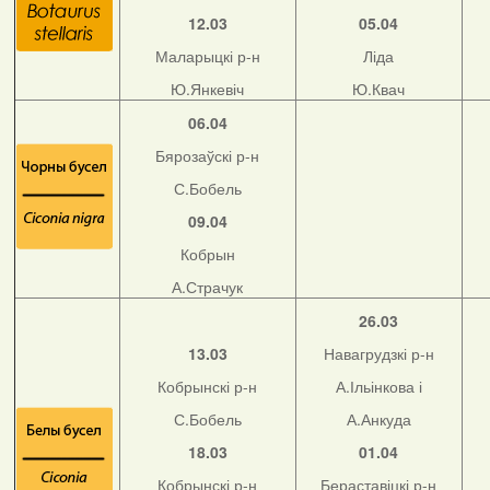
12.03
05.04
Маларыцкі р-н
Ліда
Ю.Янкевіч
Ю.Квач
06.04
Бярозаўскі р-н
С.Бобель
09.04
Кобрын
А.Страчук
26.03
13.03
Навагрудзкі р-н
Кобрынскі р-н
А.Ільінкова і
С.Бобель
А.Анкуда
18.03
01.04
Кобрынскі р-н
Бераставіцкі р-н