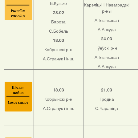
В.Кузько
Карэліцкі і Наваградзкі
р-ны
28.02
А.Ільінкова і
Бяроза
А.Анкуда
С.Бобель
24.03
18.03
Іўеўскі р-н
Кобрынскі р-н
А.Ільінкова і
А.Страчук і інш.
А.Анкуда
18.03
21.03
Кобрынскі р-н
Гродна
А.Страчук і інш.
С.Чарапіца