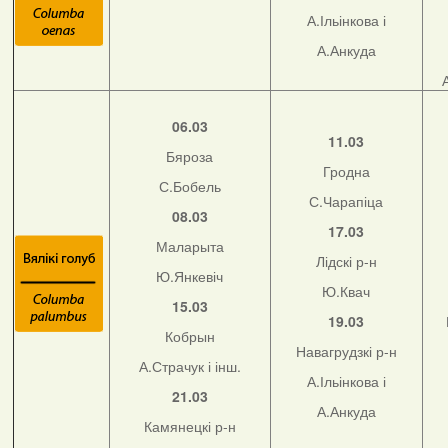
А.Ільінкова і
А.Анкуда
06.03
11.03
Бяроза
Гродна
С.Бобель
С.Чарапіца
08.03
17.03
Маларыта
Лідскі р-н
Ю.Янкевіч
Ю.Квач
15.03
19.03
Кобрын
Навагрудзкі р-н
А.Страчук і інш.
А.Ільінкова і
21.03
А.Анкуда
Камянецкі р-н