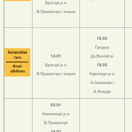
Брэсцкі р-н
В.Пракапчук і іншыя
15.03
Гродна
14.01
Дз.Вінчэўскі
Брэсцкі р-н
19.03
В.Пракапчук і іншыя
Карэліцкі р-н
А.Ільінкова і
А.Анкуда
03.01
Камянецкі р-н
В.Пракапчук
14.01