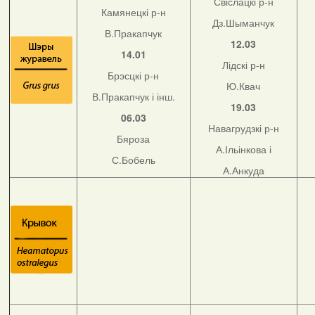
Свіслацкі р-н
Камянецкі р-н
Дз.Шыманчук
В.Пракапчук
12.03
14.01
Лідскі р-н
Брэсцкі р-н
Ю.Квач
В.Пракапчук і інш.
19.03
06.03
Навагрудзкі р-н
Бяроза
А.Ільінкова і
С.Бобель
А.Анкуда