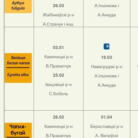
26.03
А.Ільінкова і
Жабінкаўскі р-н
А.Анкуда
А.Страчук і інш.
03.01
Камянецкі р-н
19.03
В.Пракапчук
Навагрудзкі р-н
25.02
А.Ільінкова і
Івацэвіцкі р-н
А.Анкуда
С.Бобель
26.02
01.04
Камянецкі р-н
Бераставіцкі р-н
В.Пракапчук
А. Вінчэўскі