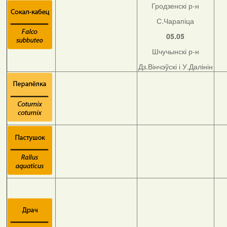
Гродзенскі р-н
С.Чарапіца
05.05
Шчучынскі р-н
Дз.Вінчэўскі і У.Далінін