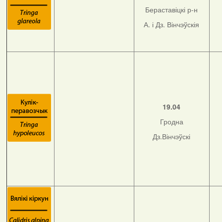
Бераставіцкі р-н
А. і Дз. Вінчэўскія
19.04
Гродна
Дз.Вінчэўскі