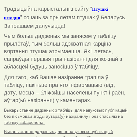
Традыцыйна карыстальнікі сайту "
Птушкі
"
сочаць за прылётам птушак ў Беларусь.
штодня
Запрашаем далучыцца!
Чым больш дадзеных мы занясем у табліцу
прылётаў, тым больш адэкватная карціна
вяртання птушак атрымаецца. Як і летась,
сапраўды першыя тры назіранні для кожнай з
абласцей будуць заносіцца ў табліцу.
Для таго, каб Вашае назіранне трапіла ў
табліцу, пакіньце пра яго інфармацыю (від,
дату, месца – бліжэйшы населены пункт і раён,
аўтар(ы) назірання) у каментарах
.
Выкарыстанне дадзеных з табліцы для навуковых публікацый
без пісьмовай згоды аўтара(ў) назіранняў і без спасылкі на
табліцу забаронена.
Выкарыстанне дадзеных для ненавуковых публікацый