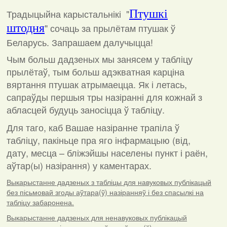
Традыцыйна карыстальнікі "
Птушкі
штодня
"
сочаць за прылётам птушак ў
Беларусь. Запрашаем далучыцца!
Чым больш дадзеных мы занясем у табліцу
прылётаў, тым больш адэкватная карціна
вяртання птушак атрымаецца. Як і летась,
сапраўды першыя тры назіранні для кожнай з
абласцей будуць заносіцца ў табліцу.
Для таго, каб Вашае назіранне трапіла ў
табліцу, пакіньце пра яго інфармацыю (від,
дату, месца – бліжэйшы населены пункт і раён,
аўтар(ы) назірання) у каментарах
.
Выкарыстанне дадзеных з табліцы для навуковых публікацый
без пісьмовай згоды аўтара(ў) назіранняў і без спасылкі на
табліцу забаронена.
Выкарыстанне дадзеных для ненавуковых публікацый