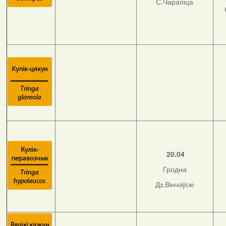
С.Чарапіца
20.04
Гродна
Дз.Вінчэўскі