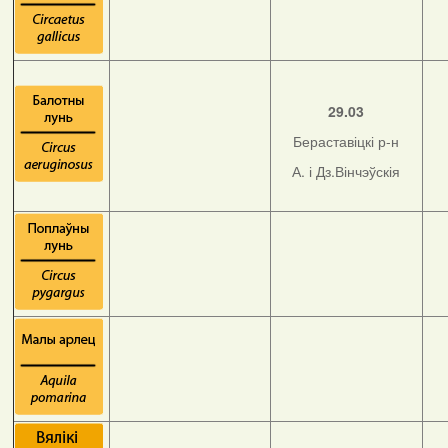
29.03
Бераставіцкі р-н
А. і Дз.Вінчэўскія