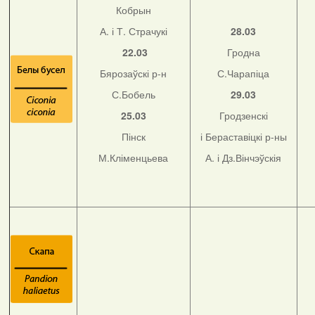
Кобрын
А. і Т. Страчукі
28.03
22.03
Гродна
Бярозаўскі р-н
С.Чарапіца
С.Бобель
29.03
25.03
Гродзенскі
Пінск
і Бераставіцкі р-ны
М.Кліменцьева
А. і Дз.Вінчэўскія