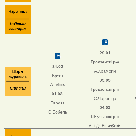
29.01
Гродзенскі р-н
24.02
А.Храмогін
Брэст
03.03
А. Мініч
Гродзенскі р-н
01.03.
С.Чарапіца
Бяроза
04.03
С.Бобель
Шчучынскі р-н
А. і Дз.Вінчэўскія