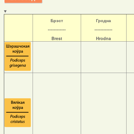
Б
рэст
Гродна
------------
------------
Brest
Hrodna