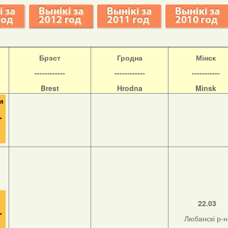
Б
рэст
Гродна
Мінск
------------
------------
-----------
Brest
Hrodna
Minsk
22.03
Любанскі р-н