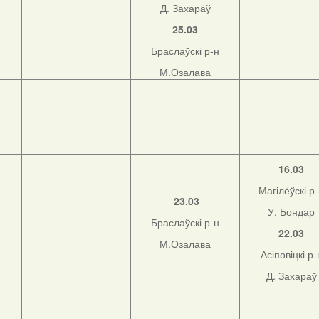
Д. Захараў
25.03
Браслаўскі р-н
М.Озалава
16.03
Магілёўскі р
23.03
У. Бондар
Браслаўскі р-н
22.03
М.Озалава
Асіповіцкі р-
Д. Захараў