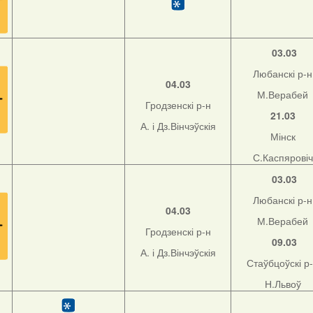
03.03
Любанскі р-н
04.03
М.Верабей
Гродзенскі р-н
21.03
А. і Дз.Вінчэўскія
Мінск
С.Каспяровіч
03.03
Любанскі р-н
04.03
М.Верабей
Гродзенскі р-н
09.03
А. і Дз.Вінчэўскія
Стаўбцоўскі р
Н.Львоў