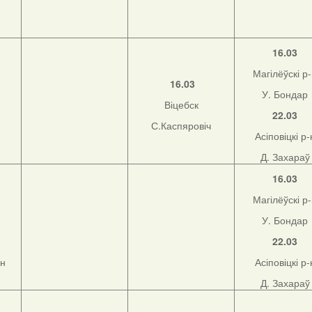
16.03
Магілёўскі р
16.03
У. Бондар
Віцебск
22.03
С.Каспяровіч
Асіповіцкі р-
Д. Захараў
16.03
Магілёўскі р
У. Бондар
22.03
-н
Асіповіцкі р-
Д. Захараў