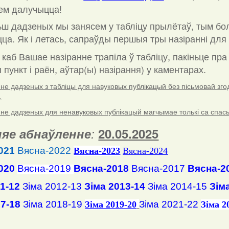
ем далучыцца!
ш дадзеных мы занясем у табліцу прылётаў, тым бо
ца. Як і летась, сапраўды першыя тры назіранні для 
 каб Вашае назіранне трапіла ў табліцу, пакіньце пр
пункт і раён, аўтар(ы) назірання) у каментарах
.
е дадзеных з табліцы для навуковых публікацый без пісьмовай згоды
.
е дадзеных для ненавуковых публікацый магчымае толькі са спасылк
яе абнаўленне
:
20.05.2025
021
Вясна-2022
Вясна
-2023
Вясна-2024
020
Вясна-2019
Вясна-2018
Вясна-2017
Вясна-2
11-12
Зіма 2012-13
Зіма 2013-14
Зіма 2014-15
Зім
17-18
Зіма 2018-19
Зіма 2021-22
Зіма 2019-20
Зіма 2