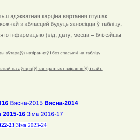
льш адэкватная карціна вяртання птушак
кожнай з абласцей будуць заносіцца ў табліцу.
а яго інфармацыю (від, дату, месца – бліжэйшы
 аўтара(ў) назіранняў і без спасылкі на табліцу
ай на аўтара(ў) канкрэтных назірання(ў) і сайт.
016
Вясна-2015
Вясна-2014
а 2015-16
Зіма 2016-17
022-23
Зіма 2023-24