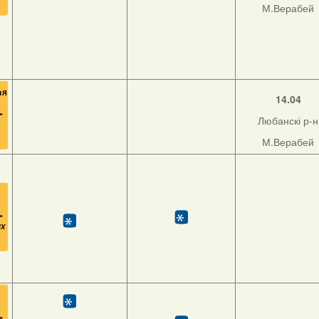
М.Верабей
14.04
Любанскі р-н
М.Верабей