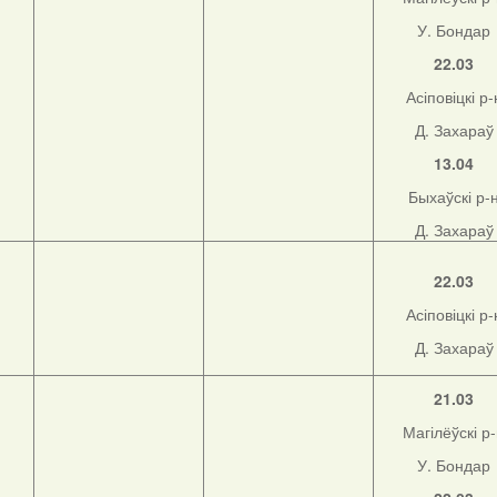
У. Бондар
22.03
Асіповіцкі р-
Д. Захараў
13.04
Быхаўскі р-
Д. Захараў
22.03
Асіповіцкі р-
Д. Захараў
21.03
Магілёўскі р
У. Бондар