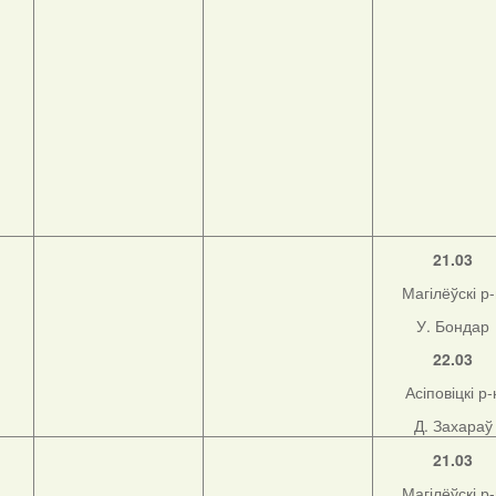
21.03
Магілёўскі р
У. Бондар
22.03
Асіповіцкі р-
Д. Захараў
21.03
Магілёўскі р