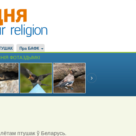
ТУШАК
Пра БАФК
НІЯ ФОТАЗДЫМКІ
ылётам птушак ў Беларусь.