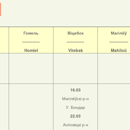
Гомель
Віцебск
Магілёў
------------
------------
-------------
Homiel
Vitebsk
Mahiloŭ
16.03
Магілёўскі р-н
У. Бондар
22.03
Асіповіцкі р-н