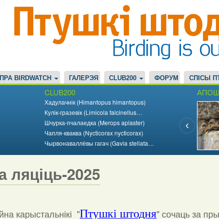
ПРА BIRDWATCH
ГАЛЕРЭЯ
CLUB200
ФОРУМ
СПІСЫ П
CLUB200
АПОШ
Хадулачнік (Himantopus himantopus)
Кулік-гразевік (Limicola falcinellus…
Шчурка-пчалаедка (Merops apiaster)
Чапля-кваква (Nycticorax nycticorax)
Чырвонаваллёвы гагач (Gavia stellata…
а ляціць-2025
на карыстальнікі "
Птушкі штодня
"
сочаць за пр