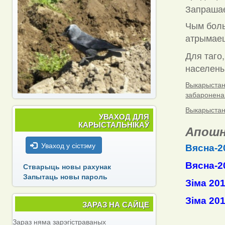
Запраша
Чым боль
атрымаец
Для таго,
населены 
Выкарыстанн
забаронена
Выкарыстанн
УВАХОД ДЛЯ
КАРЫСТАЛЬНІКАЎ
Апошн
Уваход у сістэму
Вясна-2
Вясна-2
Стварыць новы рахунак
Запытаць новы пароль
Зіма 20
Зіма 20
ЗАРАЗ НА САЙЦЕ
Зараз няма зарэгістраваных