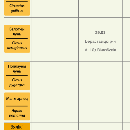
29.03
Бераставіцкі р-н
А. і Дз.Вінчэўскія