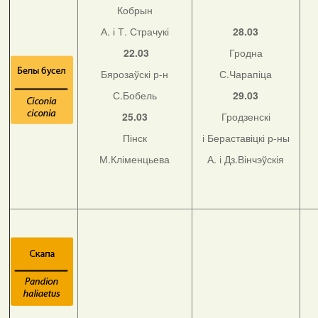
Кобрын
А. і Т. Страчукі
28.03
22.03
Гродна
Бярозаўскі р-н
С.Чарапіца
С.Бобель
29.03
25.03
Гродзенскі
Пінск
і Бераставіцкі р-ны
М.Кліменцьева
А. і Дз.Вінчэўскія