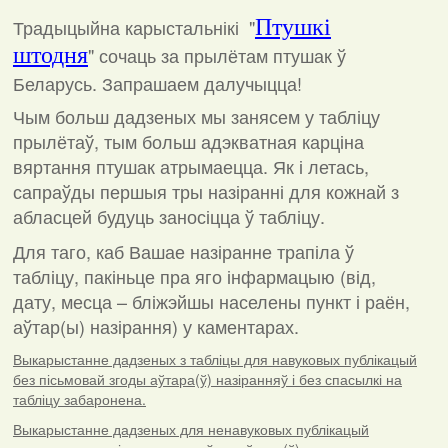
Традыцыйна карыстальнікі "
Птушкі
штодня
"
сочаць за прылётам птушак ў
Беларусь. Запрашаем далучыцца!
Чым больш дадзеных мы занясем у табліцу
прылётаў, тым больш адэкватная карціна
вяртання птушак атрымаецца. Як і летась,
сапраўды першыя тры назіранні для кожнай з
абласцей будуць заносіцца ў табліцу.
Для таго, каб Вашае назіранне трапіла ў
табліцу, пакіньце пра яго інфармацыю (від,
дату, месца – бліжэйшы населены пункт і раён,
аўтар(ы) назірання) у каментарах
.
Выкарыстанне дадзеных з табліцы для навуковых публікацый
без пісьмовай згоды аўтара(ў) назіранняў і без спасылкі на
табліцу забаронена.
Выкарыстанне дадзеных для ненавуковых публікацый