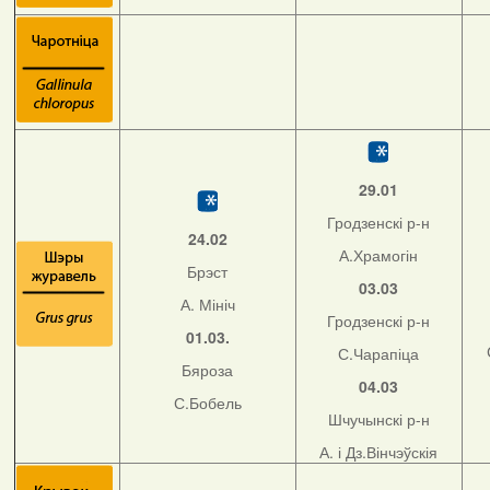
29.01
Гродзенскі р-н
24.02
А.Храмогін
Брэст
03.03
А. Мініч
Гродзенскі р-н
01.03.
С.Чарапіца
Бяроза
04.03
С.Бобель
Шчучынскі р-н
А. і Дз.Вінчэўскія