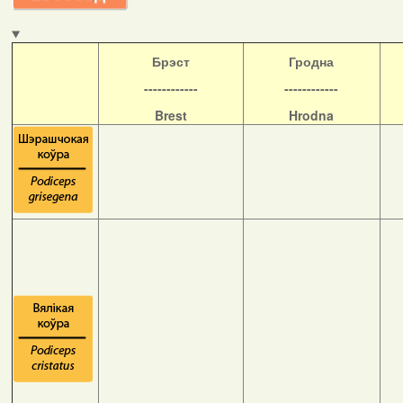
Б
рэст
Гродна
------------
------------
Brest
Hrodna