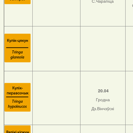
С.Чарапіца
20.04
Гродна
Дз.Вінчэўскі