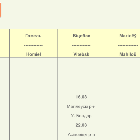
Гомель
Віцебск
Магілёў
------------
------------
-------------
Homiel
Vitebsk
Mahiloŭ
16.03
Магілёўскі р-н
У. Бондар
22.03
Асіповіцкі р-н