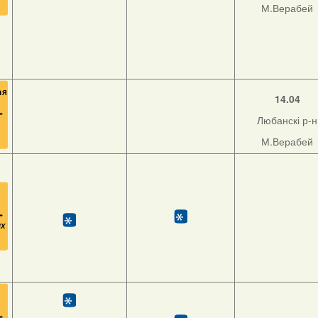
М.Верабей
14.04
Любанскі р-н
М.Верабей