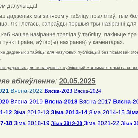
ем далучыцца!
ш дадзеных мы занясем у табліцу прылётаў, тым бо
ца. Як і летась, сапраўды першыя тры назіранні для 
 каб Вашае назіранне трапіла ў табліцу, пакіньце пр
пункт і раён, аўтар(ы) назірання) у каментарах
.
е дадзеных з табліцы для навуковых публікацый без пісьмовай згоды
.
е дадзеных для ненавуковых публікацый магчымае толькі са спасылк
яе абнаўленне
:
20.05.2025
021
Вясна-2022
Вясна
-2023
Вясна-2024
020
Вясна-2019
Вясна-2018
Вясна-2017
Вясна-2
11-12
Зіма 2012-13
Зіма 2013-14
Зіма 2014-15
Зім
17-18
Зіма 2018-19
Зіма 2021-22
Зіма 2019-20
Зіма 2