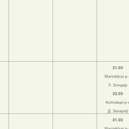
21.03
Магілёўскі р
У. Бондар
22.03
Асіповіцкі р-
Д. Захараў
21.03
Магілёўскі р