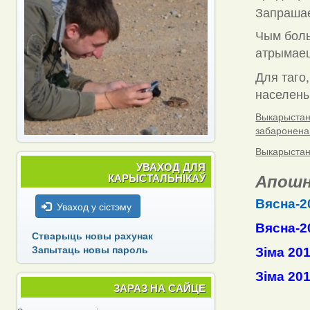
Запраша
Чым боль
атрымаец
Для таго,
населены 
Выкарыстанн
забаронена
Выкарыстанн
УВАХОД ДЛЯ
Апошн
КАРЫСТАЛЬНІКАЎ
Вясна-2
Уваход у сістэму
Вясна-2
Стварыць новы рахунак
Запытаць новы пароль
Зіма 20
Зіма 20
ЗАРАЗ НА САЙЦЕ