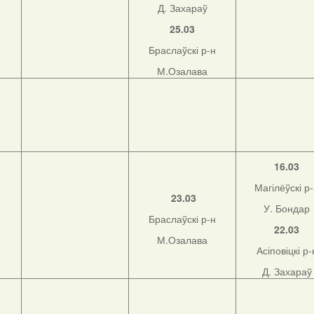
Д. Захараў
25.03
Браслаўскі р-н
М.Озалава
16.03
Магілёўскі р
23.03
У. Бондар
Браслаўскі р-н
22.03
М.Озалава
Асіповіцкі р-
Д. Захараў