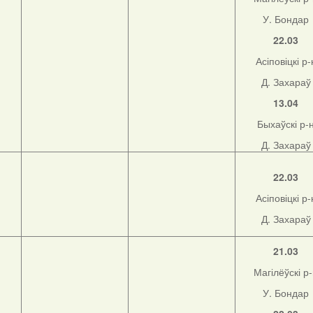
У. Бондар
22.03
Асіповіцкі р-
Д. Захараў
13.04
Быхаўскі р-
Д. Захараў
22.03
Асіповіцкі р-
Д. Захараў
21.03
Магілёўскі р
У. Бондар