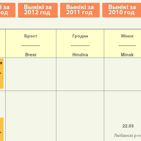
Б
рэст
Гродна
Мінск
------------
------------
-----------
Brest
Hrodna
Minsk
22.03
Любанскі р-н