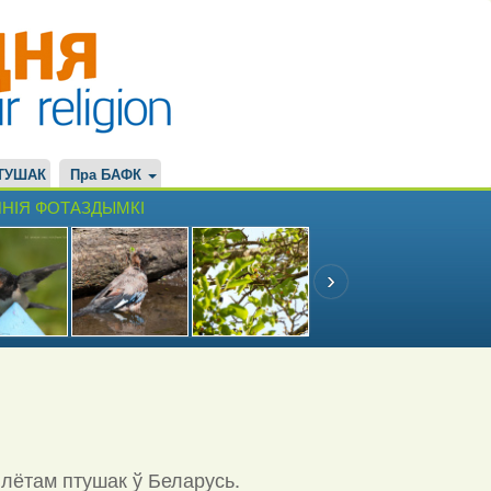
ТУШАК
Пра БАФК
НІЯ ФОТАЗДЫМКІ
ылётам птушак ў Беларусь.