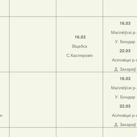
16.03
Магілёўскі р
16.03
У. Бондар
Віцебск
22.03
С.Каспяровіч
Асіповіцкі р-
Д. Захараў
16.03
Магілёўскі р
У. Бондар
22.03
-н
Асіповіцкі р-
Д. Захараў