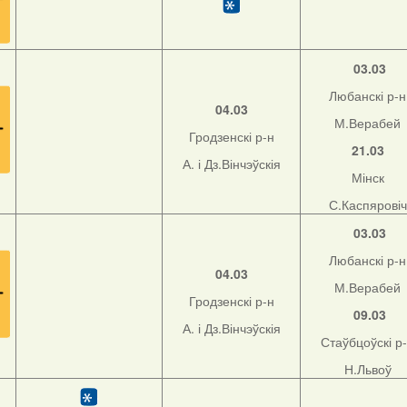
03.03
Любанскі р-н
04.03
М.Верабей
Гродзенскі р-н
21.03
А. і Дз.Вінчэўскія
Мінск
С.Каспяровіч
03.03
Любанскі р-н
04.03
М.Верабей
Гродзенскі р-н
09.03
А. і Дз.Вінчэўскія
Стаўбцоўскі р
Н.Львоў