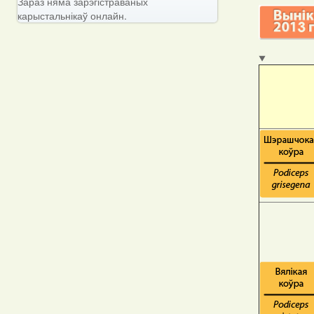
Зараз няма зарэгістраваных
карыстальнікаў онлайн.