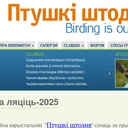
ПРА BIRDWATCH
ГАЛЕРЭЯ
CLUB200
ФОРУМ
СПІСЫ П
CLUB200
АПОШ
Хадулачнік (Himantopus himantopus)
Кулік-гразевік (Limicola falcinellus…
Шчурка-пчалаедка (Merops apiaster)
Чапля-кваква (Nycticorax nycticorax)
Чырвонаваллёвы гагач (Gavia stellata…
а ляціць-2025
на карыстальнікі "
Птушкі штодня
"
сочаць за пр