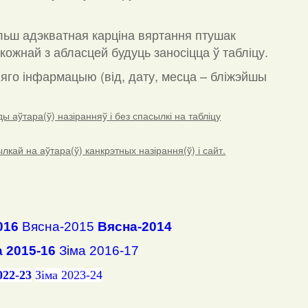
льш адэкватная карціна вяртання птушак
кожнай з абласцей будуць заносіцца ў табліцу.
а яго інфармацыю (від, дату, месца – бліжэйшы
 аўтара(ў) назіранняў і без спасылкі на табліцу
ай на аўтара(ў) канкрэтных назірання(ў) і сайт.
016
Вясна-2015
Вясна-2014
а 2015-16
Зіма 2016-17
022-23
Зіма 2023-24