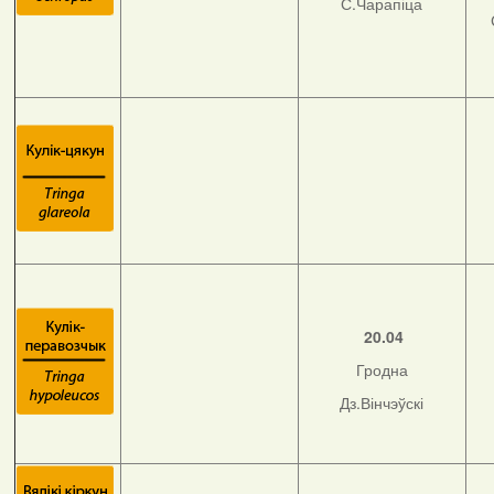
С.Чарапіца
20.04
Гродна
Дз.Вінчэўскі