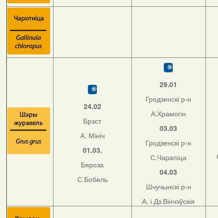
29.01
Гродзенскі р-н
24.02
А.Храмогін
Брэст
03.03
А. Мініч
Гродзенскі р-н
01.03.
С.Чарапіца
Бяроза
04.03
С.Бобель
Шчучынскі р-н
А. і Дз.Вінчэўскія