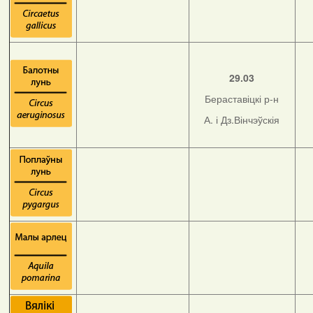
29.03
Бераставіцкі р-н
А. і Дз.Вінчэўскія