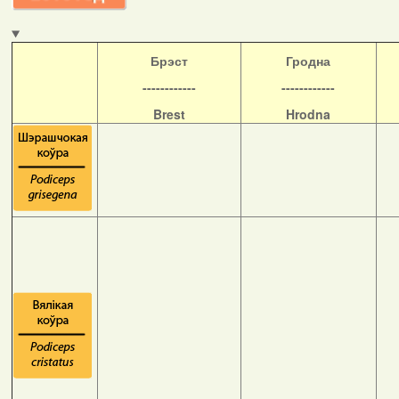
Б
рэст
Гродна
------------
------------
Brest
Hrodna