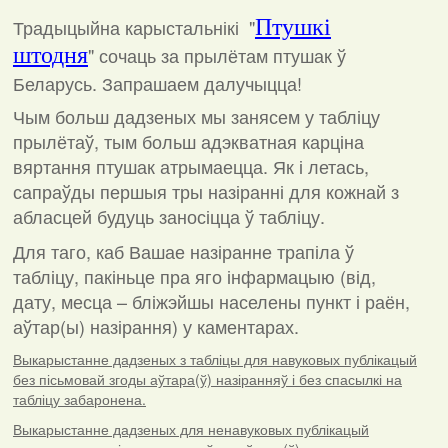
Традыцыйна карыстальнікі "
Птушкі
штодня
"
сочаць за прылётам птушак ў
Беларусь. Запрашаем далучыцца!
Чым больш дадзеных мы занясем у табліцу
прылётаў, тым больш адэкватная карціна
вяртання птушак атрымаецца. Як і летась,
сапраўды першыя тры назіранні для кожнай з
абласцей будуць заносіцца ў табліцу.
Для таго, каб Вашае назіранне трапіла ў
табліцу, пакіньце пра яго інфармацыю (від,
дату, месца – бліжэйшы населены пункт і раён,
аўтар(ы) назірання) у каментарах
.
Выкарыстанне дадзеных з табліцы для навуковых публікацый
без пісьмовай згоды аўтара(ў) назіранняў і без спасылкі на
табліцу забаронена.
Выкарыстанне дадзеных для ненавуковых публікацый