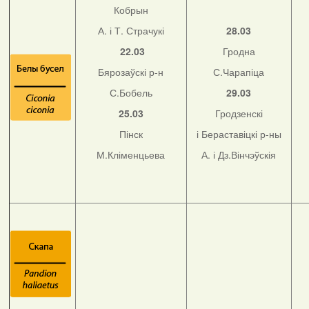
Кобрын
А. і Т. Страчукі
28.03
22.03
Гродна
Бярозаўскі р-н
С.Чарапіца
С.Бобель
29.03
25.03
Гродзенскі
Пінск
і Бераставіцкі р-ны
М.Кліменцьева
А. і Дз.Вінчэўскія