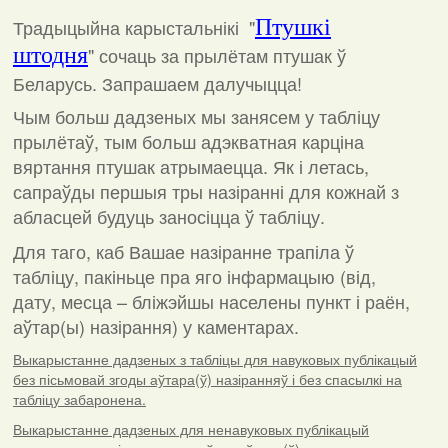
Традыцыйна карыстальнікі "
Птушкі
штодня
"
сочаць за прылётам птушак ў
Беларусь. Запрашаем далучыцца!
Чым больш дадзеных мы занясем у табліцу
прылётаў, тым больш адэкватная карціна
вяртання птушак атрымаецца. Як і летась,
сапраўды першыя тры назіранні для кожнай з
абласцей будуць заносіцца ў табліцу.
Для таго, каб Вашае назіранне трапіла ў
табліцу, пакіньце пра яго інфармацыю (від,
дату, месца – бліжэйшы населены пункт і раён,
аўтар(ы) назірання) у каментарах
.
Выкарыстанне дадзеных з табліцы для навуковых публікацый
без пісьмовай згоды аўтара(ў) назіранняў і без спасылкі на
табліцу забаронена.
Выкарыстанне дадзеных для ненавуковых публікацый