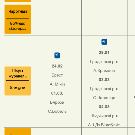
29.01
Гродзенскі р-н
24.02
А.Храмогін
Брэст
03.03
А. Мініч
Гродзенскі р-н
01.03.
С.Чарапіца
Бяроза
04.03
С.Бобель
Шчучынскі р-н
А. і Дз.Вінчэўскія