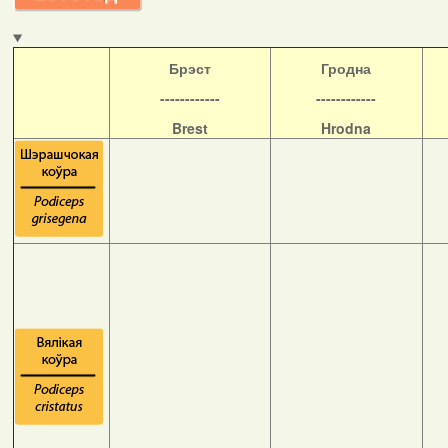
Б
рэст
Гродна
------------
------------
Brest
Hrodna