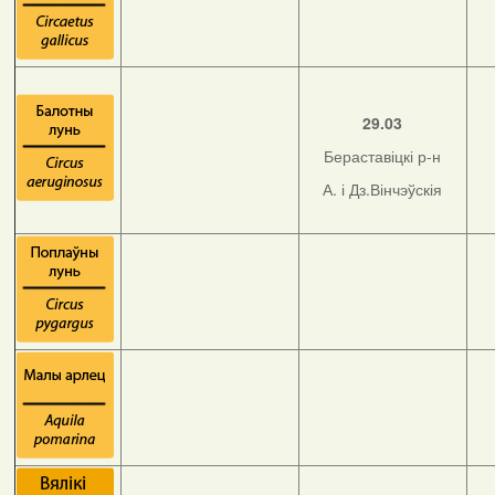
29.03
Бераставіцкі р-н
А. і Дз.Вінчэўскія