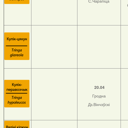
С.Чарапіца
20.04
Гродна
Дз.Вінчэўскі