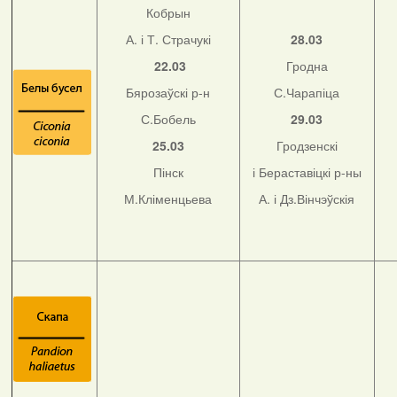
Кобрын
А. і Т. Страчукі
28.03
22.03
Гродна
Бярозаўскі р-н
С.Чарапіца
С.Бобель
29.03
25.03
Гродзенскі
Пінск
і Бераставіцкі р-ны
М.Кліменцьева
А. і Дз.Вінчэўскія