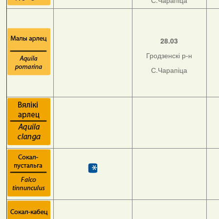
С.Чарапіца
28.03
Гродзенскі р-н
С.Чарапіца