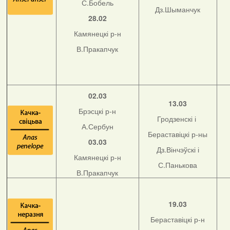
С.Бобель
Дз.Шыманчук
28.02
Камянецкі р-н
В.Пракапчук
02.03
13.03
Брэсцкі р-н
Гродзенскі і
А.Сербун
Бераставіцкі р-ны
03.03
Дз.Вінчэўскі і
Камянецкі р-н
С.Панькова
В.Пракапчук
19.03
Бераставіцкі р-н