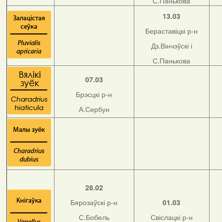
С.Панькова
13.03
Бераставіцкі р-н
Дз.Вінчэўскі і
С.Панькова
07.03
Брэсцкі р-н
А.Сербун
28.02
Бярозаўскі р-н
01.03
С.Бобель
Свіслацкі р-н