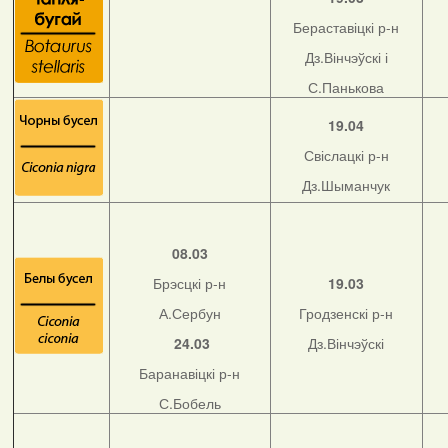
Бераставіцкі р-н
Дз.Вінчэўскі і
С.Панькова
19.04
Свіслацкі р-н
Дз.Шыманчук
08.03
Брэсцкі р-н
19.03
А.Сербун
Гродзенскі р-н
24.03
Дз.Вінчэўскі
Баранавіцкі р-н
С.Бобель