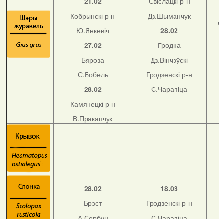
21.02
Свіслацкі р-н
Кобрынскі р-н
Дз.Шыманчук
Ю.Янкевіч
28.02
27.02
Гродна
Бяроза
Дз.Вінчэўскі
С.Бобель
Гродзенскі р-н
28.02
С.Чарапіца
Камянецкі р-н
В.Пракапчук
28.02
18.03
Брэст
Гродзенскі р-н
А.Сербун
С.Чарапіца