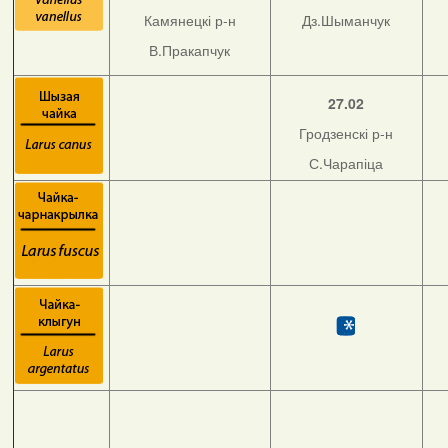
Камянецкі р-н
Дз.Шыманчук
В.Пракапчук
27.02
Гродзенскі р-н
С.Чарапіца