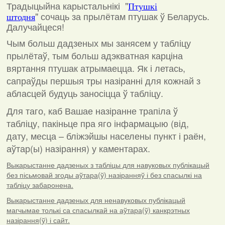
Традыцыйна карыстальнікі "
Птушкі
"
сочаць за прылётам птушак ў Беларусь.
штодня
Далучайцеся!
Чым больш дадзеных мы занясем у табліцу
прылётаў, тым больш адэкватная карціна
вяртання птушак атрымаецца. Як і летась,
сапраўды першыя тры назіранні для кожнай з
абласцей будуць заносіцца ў табліцу.
Для таго, каб Вашае назіранне трапіла ў
табліцу, пакіньце пра яго інфармацыю (від,
дату, месца – бліжэйшы населены пункт і раён,
аўтар(ы) назірання) у каментарах
.
Выкарыстанне дадзеных з табліцы для навуковых публікацый
без пісьмовай згоды аўтара(ў) назіранняў і без спасылкі на
табліцу забаронена.
Выкарыстанне дадзеных для ненавуковых публікацый
магчымае толькі са спасылкай на аўтара(ў) канкрэтных
назірання(ў) і сайт.