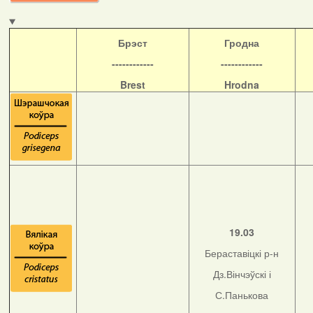
Б
рэст
Гродна
------------
------------
Brest
Hrodna
19.03
Бераставіцкі р-н
Дз.Вінчэўскі і
С.Панькова