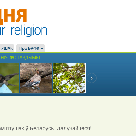
ТУШАК
Пра БАФК
НІЯ ФОТАЗДЫМКІ
ам птушак ў Беларусь. Далучайцеся!