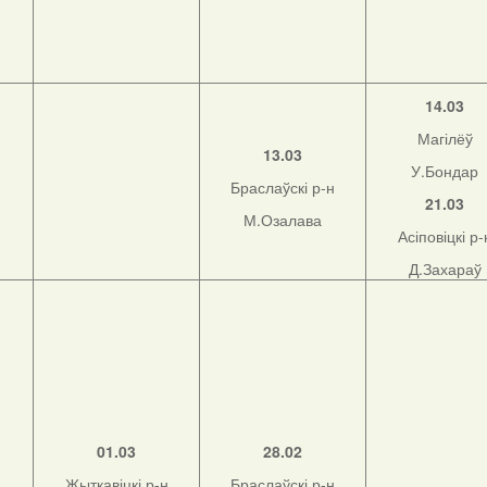
14.03
Магілёў
13.03
У.Бондар
Браслаўскі р-н
21.03
М.Озалава
Асіповіцкі р-
Д.Захараў
01.03
28.02
Жыткавіцкі р-н
Браслаўскі р-н