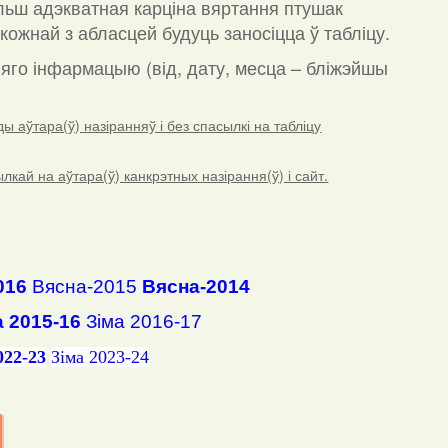
льш адэкватная карціна вяртання птушак
кожнай з абласцей будуць заносіцца ў табліцу.
а яго інфармацыю (від, дату, месца – бліжэйшы
 аўтара(ў) назіранняў і без спасылкі на табліцу
ай на аўтара(ў) канкрэтных назірання(ў) і сайт.
016
Вясна-2015
Вясна-2014
а 2015-16
Зіма 2016-17
022-23
Зіма 2023-24