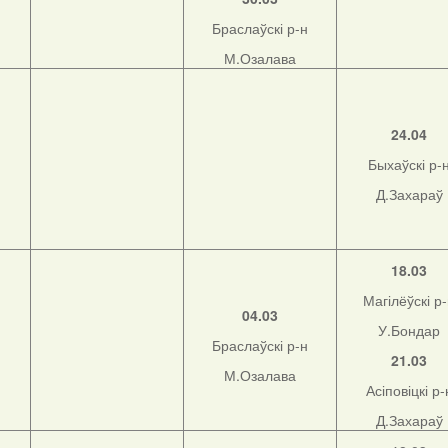
Браслаўскі р-н
М.Озалава
н
24.04
Быхаўскі р-
Д.Захараў
н
18.03
Магілёўскі р
04.03
У.Бондар
Браслаўскі р-н
21.03
М.Озалава
Асіповіцкі р-
Д.Захараў