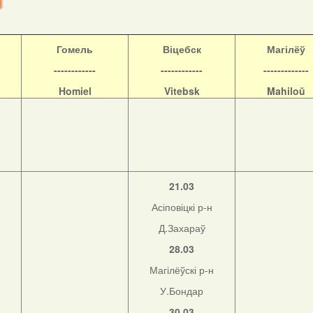
Гомель
Віцебск
Магілёў
------------
------------
-------------
Homiel
Vitebsk
Mahiloŭ
21.03
Асіповіцкі р-н
Д.Захараў
28.03
Магілёўскі р-н
н
У.Бондар
30.03