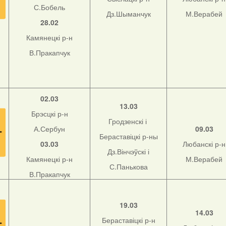
С.Бобель
Дз.Шыманчук
М.Верабей
28.02
Камянецкі р-н
В.Пракапчук
02.03
13.03
Брэсцкі р-н
Гродзенскі і
А.Сербун
09.03
Бераставіцкі р-ны
03.03
Любанскі р-н
Дз.Вінчэўскі і
Камянецкі р-н
М.Верабей
С.Панькова
В.Пракапчук
19.03
14.03
Бераставіцкі р-н