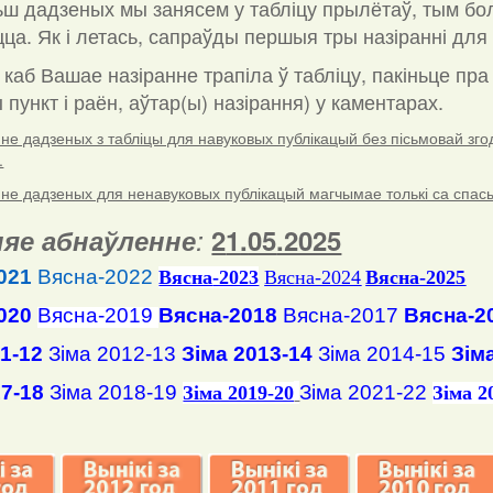
ш дадзеных мы занясем у табліцу прылётаў, тым бо
ца. Як і летась, сапраўды першыя тры назіранні для 
 каб Вашае назіранне трапіла ў табліцу, пакіньце пр
пункт і раён, аўтар(ы) назірання) у каментарах
.
е дадзеных з табліцы для навуковых публікацый без пісьмовай згоды
.
е дадзеных для ненавуковых публікацый магчымае толькі са спасылк
яе абнаўленне
:
2
1
.
05
.2025
021
Вясна-2022
Вясна
-2023
Вясна-2024
Вясна-2025
020
Вясна-2019
Вясна-2018
Вясна-2017
Вясна-2
11-12
Зіма 2012-13
Зіма 2013-14
Зіма 2014-15
Зім
17-18
Зіма 2018-19
Зіма 2021-22
Зіма 2019-20
Зіма 2