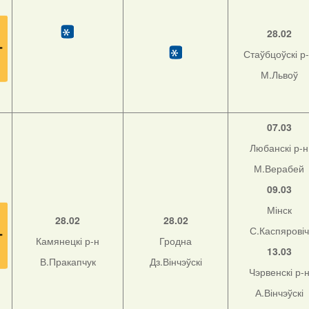
28.02
Стаўбцоўскі р
М.Львоў
07.03
Любанскі р-н
М.Верабей
09.03
Мінск
28.02
28.02
С.Каспяровіч
Камянецкі р-н
Гродна
13.03
В.Пракапчук
Дз.Вінчэўскі
Чэрвенскі р-
А.Вінчэўскі