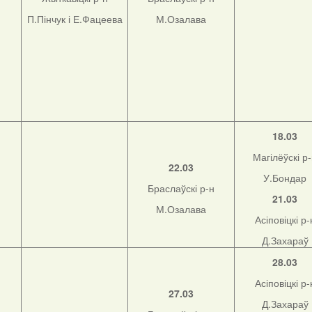
П.Пінчук і Е.Фацеева
М.Озалава
18.03
Магілёўскі р
22.03
У.Бондар
Браслаўскі р-н
21.03
М.Озалава
Асіповіцкі р-
Д.Захараў
28.03
Асіповіцкі р-
27.03
Д.Захараў