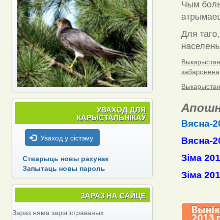
Чым боль
атрымаец
Для таго,
населены 
Выкарыстанн
забаронена
Выкарыстанн
Апошн
УВАХОД ДЛЯ
КАРЫСТАЛЬНІКАЎ
Вясна-2
Уваход у сістэму
Вясна-2
Зіма 20
Стварыць новы рахунак
Запытаць новы пароль
Зіма 20
ЗАРАЗ НА САЙЦЕ
Зараз няма зарэгістраваных