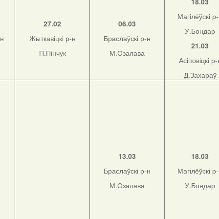
18.03
Магілёўскі р
27.02
06.03
У.Бондар
-н
Жыткавіцкі р-н
Браслаўскі р-н
21.03
П.Пінчук
М.Озалава
Асіповіцкі р-
Д.Захараў
13.03
18.03
Браслаўскі р-н
Магілёўскі р
М.Озалава
У.Бондар
н