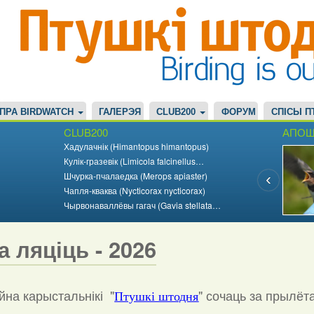
ПРА BIRDWATCH
ГАЛЕРЭЯ
CLUB200
ФОРУМ
СПІСЫ П
CLUB200
АПОШ
Хадулачнік (Himantopus himantopus)
Кулік-гразевік (Limicola falcinellus…
Шчурка-пчалаедка (Merops apiaster)
Чапля-кваква (Nycticorax nycticorax)
Чырвонаваллёвы гагач (Gavia stellata…
а ляціць - 2026
на карыстальнікі "
"
сочаць за прылёт
Птушкі штодня