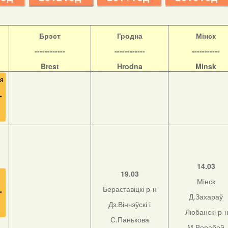
Б
рэст
Гродна
Мінск
------------
------------
-----------
Brest
Hrodna
Minsk
14.03
19.03
Мінск
Бераставіцкі р-н
Д.Захараў
Дз.Вінчэўскі і
Любанскі р-
С.Панькова
М.Верабей