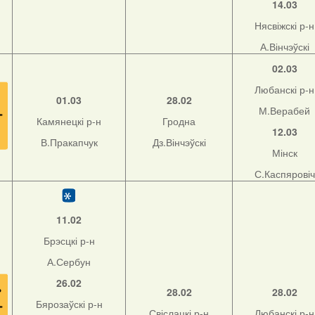
14.03
Нясвіжскі р-н
А.Вінчэўскі
02.03
Любанскі р-н
01.03
28.02
М.Верабей
Камянецкі р-н
Гродна
12.03
В.Пракапчук
Дз.Вінчэўскі
Мінск
С.Каспяровіч
11.02
Брэсцкі р-н
А.Сербун
26.02
28.02
28.02
Бярозаўскі р-н
Свіслацкі р-н
Любанскі р-н