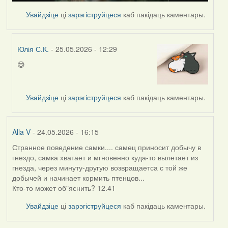
Увайдзіце
ці
зарэгіструйцеся
каб пакідаць каментары.
Юлія С.К.
- 25.05.2026 - 12:29
😅
In
reply
to
Увайдзіце
ці
зарэгіструйцеся
каб пакідаць каментары.
by
nasta
Alla V
- 24.05.2026 - 16:15
Странное поведение самки.... самец приносит добычу в
гнездо, самка хватает и мгновенно куда-то вылетает из
гнезда, через минуту-другую возвращаетса с той же
добычей и начинает кормить птенцов...
Кто-то может об"яснить? 12.41
Увайдзіце
ці
зарэгіструйцеся
каб пакідаць каментары.