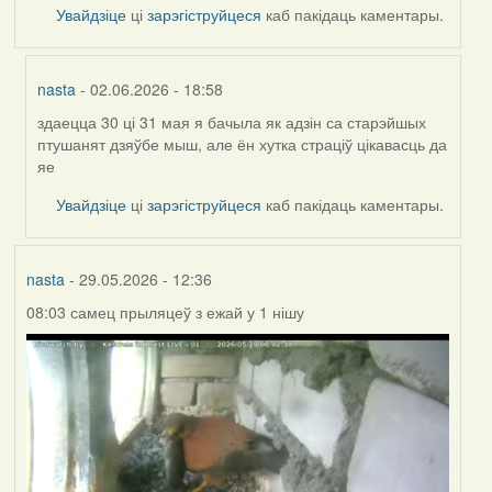
Увайдзіце
ці
зарэгіструйцеся
каб пакідаць каментары.
nasta
- 02.06.2026 - 18:58
здаецца 30 ці 31 мая я бачыла як адзін са старэйшых
In
птушанят дзяўбе мыш, але ён хутка страціў цікавасць да
reply
яе
to
by
Увайдзіце
ці
зарэгіструйцеся
каб пакідаць каментары.
Harrier
nasta
- 29.05.2026 - 12:36
08:03 самец прыляцеў з ежай у 1 нішу