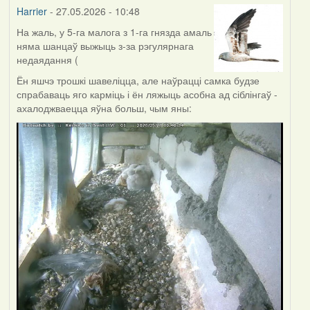
Harrier
- 27.05.2026 - 10:48
На жаль, у 5-га малога з 1-га гнязда амаль
няма шанцаў выжыць з-за рэгулярнага
недаядання (
Ён яшчэ трошкі шавеліцца, але наўрацці самка будзе
спрабаваць яго карміць і ён ляжыць асобна ад сіблінгаў -
ахалоджваецца яўна больш, чым яны: