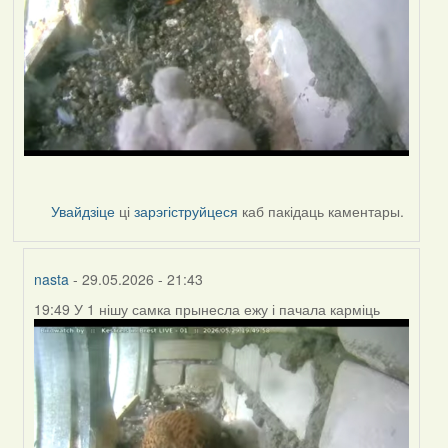
Увайдзіце
ці
зарэгіструйцеся
каб пакідаць каментары.
nasta
- 29.05.2026 - 21:43
19:49 У 1 нішу самка прынесла ежу і пачала карміць
In
reply
to
by
nasta