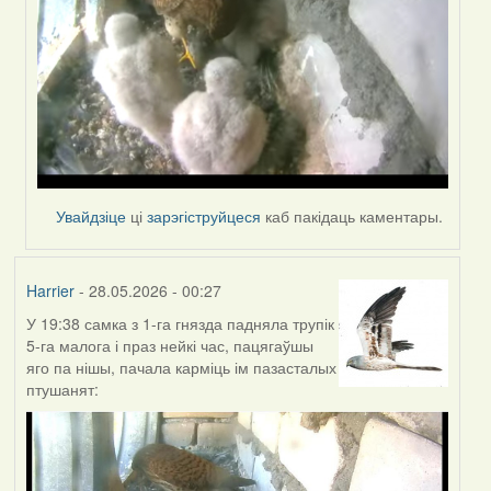
Увайдзіце
ці
зарэгіструйцеся
каб пакідаць каментары.
Harrier
- 28.05.2026 - 00:27
У 19:38 самка з 1-га гнязда падняла трупік
5-га малога і праз нейкі час, пацягаўшы
яго па нішы, пачала карміць ім пазасталых
птушанят: