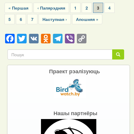
Pagination
First
« Першая
Previous
‹ Папярэдняя
Page
1
Page
2
Current
3
Page
4
page
page
page
Page
5
Page
6
Page
7
Next
Наступная ›
Last
Апошняя »
page
page
Facebook
Twitter
VK
Odnoklassniki
Telegram
Viber
Copy
Link
Пошук
Пошук
Праект рэалізуюць
Нашы партнёры