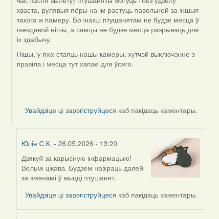
час пасля вылету) птушаняты могуць і без удзелу
хваста, рулявыя пёры на ім растуць павольней за іншыя
такога ж памеру. Бо інакш птушанятам не будзе месца ў
гнездавой нішы, а самцы не будзе месца разрываць для
іх здабычу.
Нішы, у якіх стаяць нашы камеры, хутчэй выключэнне з
правіла і месца тут хапае для ўсяго.
Увайдзіце
ці
зарэгіструйцеся
каб пакідаць каментары.
Юлія С.К.
- 26.05.2026 - 13:20
Дзякуй за карысную інфармацыю!
In
Вельмі цікава. Будзем назіраць далей
reply
за зменамі ў жыцці птушанят.
to
by
Увайдзіце
ці
зарэгіструйцеся
каб пакідаць каментары.
Harrier