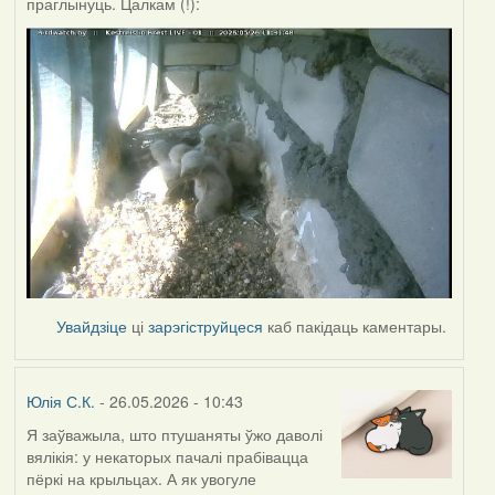
праглынуць. Цалкам (!):
Увайдзіце
ці
зарэгіструйцеся
каб пакідаць каментары.
Юлія С.К.
- 26.05.2026 - 10:43
Я заўважыла, што птушаняты ўжо даволі
вялікія: у некаторых пачалі прабівацца
пёркі на крыльцах. А як увогуле