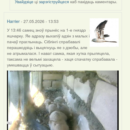
Увайдзіце
ці
зарэгіструйцеся
каб пакідаць каментары.
Harrier
- 27.05.2026 - 13:53
У 13:46 самец зноў прынёс на 1-е гняздо
яшчарку. Яе адразу выхапіў адзін з малых і
пачаў праглынаць. Сіблінгі спрабавалі
перашкодзіць і выцягнуць яе з дзюбы, але
не атрымалася. І нават самка, якая хутка прыляцела,
таксама не вельмі захацела - хаця спачатку спрабавала -
умешвацца ў сытуацыю.