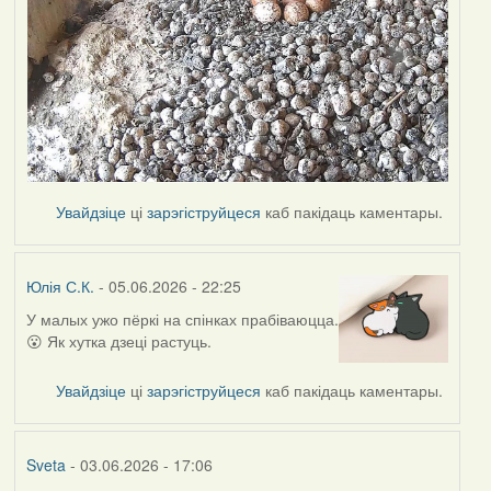
Увайдзіце
ці
зарэгіструйцеся
каб пакідаць каментары.
Юлія С.К.
- 05.06.2026 - 22:25
У малых ужо пёркі на спінках прабіваюцца.
😮 Як хутка дзеці растуць.
Увайдзіце
ці
зарэгіструйцеся
каб пакідаць каментары.
Sveta
- 03.06.2026 - 17:06