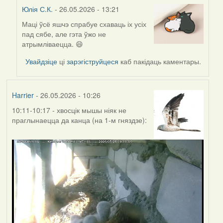
Юлія С.К.
- 26.05.2026 - 13:21
Маці ўсё яшчэ спрабуе схаваць іх усіх
In
пад сябе, але гэта ўжо не
reply
атрымліваецца. 😄
to
by
Увайдзіце
ці
зарэгіструйцеся
каб пакідаць каментары.
Harrier
Harrier
- 26.05.2026 - 10:26
10:11-10:17 - хвосцік мышы ніяк не
праглынаецца да канца (на 1-м гняздзе):