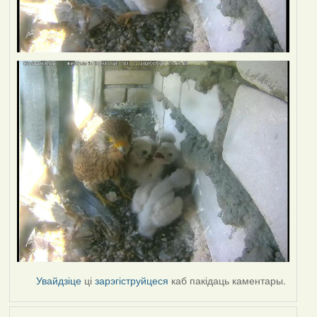
Увайдзіце
ці
зарэгіструйцеся
каб пакідаць каментары.