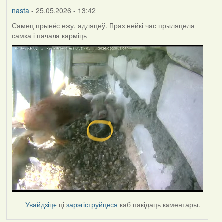
nasta
- 25.05.2026 - 13:42
Самец прынёс ежу, адляцеў. Праз нейкі час прыляцела
самка і пачала карміць
Увайдзіце
ці
зарэгіструйцеся
каб пакідаць каментары.