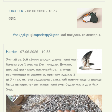
Юлія С.К.
- 08.06.2026 - 13:57
🥰🥰
In
reply
to
Увайдзіце
ці
зарэгіструйцеся
каб пакідаць каментары.
by
Harrier
Harrier
- 07.06.2026 - 10:58
Хутчэй за ўсё сёння апошні дзень, калі мы
бачым усе 5 яек на 2-м гняздзе. Думаю,
што заўтра - макс паслязаўтра пачнуць
вылупляцца птушаняты, прычым адразу 2
ці 3 - так, як гэта задумала самка каб павялічыць іх шанцы
быць выкармленымі нават калі ежы будзе мала для ўсіх
5-ці.