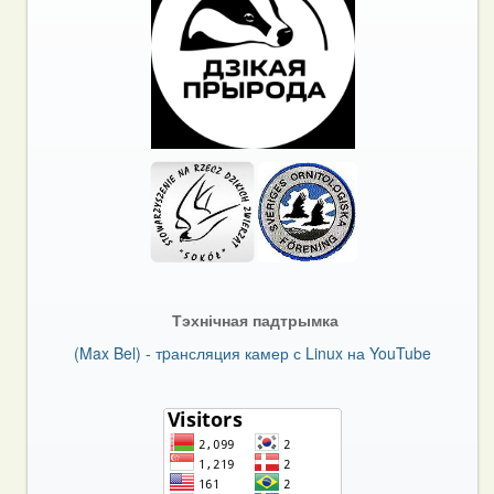
Тэхнічная падтрымка
(Max Bel) - тpансляция камер с Linux на YouTube