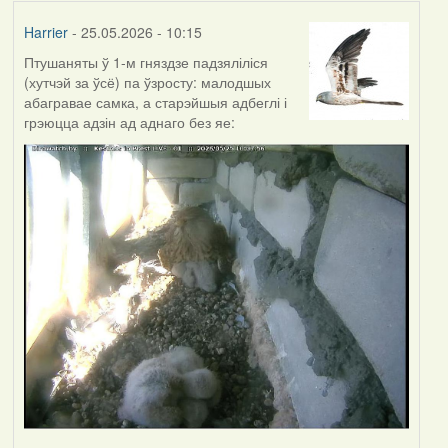
Harrier
- 25.05.2026 - 10:15
Птушаняты ў 1-м гняздзе падзяліліся
(хутчэй за ўсё) па ўзросту: малодшых
абагравае самка, а старэйшыя адбеглі і
грэюцца адзін ад аднаго без яе: