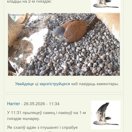
кладцы на 2-м гняздзе:
Увайдзіце
ці
зарэгіструйцеся
каб пакідаць каментары.
Harrier
- 26.05.2026 - 11:34
У 11:31 прыляцеў самец і пакінуў на 1-м
гняздзе яшчарку.
Яе схапіў адзін з птушанят і спрабуе