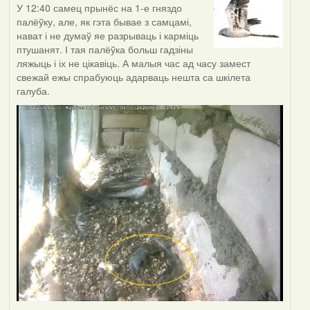
У 12:40 самец прынёс на 1-е гняздо
палёўку, але, як гэта бывае з самцамі,
нават і не думаў яе разрываць і карміць
птушанят. І тая палёўка больш гадзіны
ляжыць і іх не цікавіць. А малыя час ад часу замест
свежай ежы спрабуюць адарваць нешта са шкілета
галуба.