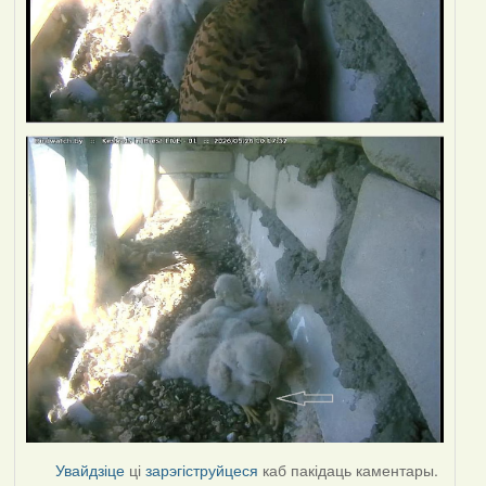
Увайдзіце
ці
зарэгіструйцеся
каб пакідаць каментары.