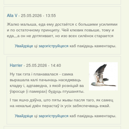
Alla V
- 25.05.2026 - 13:55
Жалко малыша, еда ему достаётся с большими усилиями
и по остаточному принципу. Чей клювик повыше, тому и
еда,,,а он не дотягивает, но изо всех силёнок старается
Увайдзіце
ці
зарэгіструйцеся
каб пакідаць каментары.
Harrier
- 25.05.2026 - 14:40
Ну так гэта і планавалася - самка
In
вырашала калі пачынаць наседжваць
reply
кладку і, адпаведна, з якой розніцай ва
to
ўзросце (і памерах) будуць птушаняты.
by
Alla
І так яшчэ дзіўна, што пяты жывы пасля таго, як самец
V
на некалькі дзён перастаў іх усіх забяспечваць ежай.
Увайдзіце
ці
зарэгіструйцеся
каб пакідаць каментары.