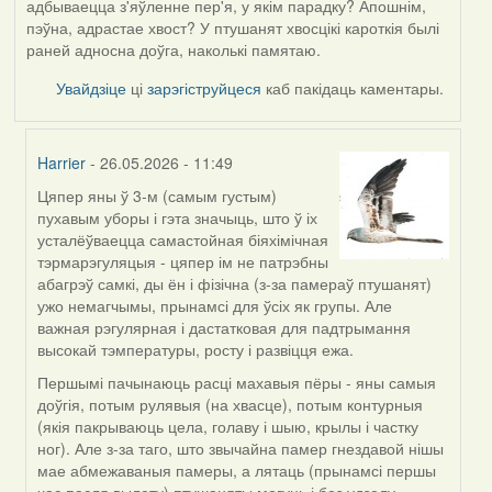
адбываецца з'яўленне пер'я, у якім парадку? Апошнім,
пэўна, адрастае хвост? У птушанят хвосцікі кароткія былі
раней адносна доўга, наколькі памятаю.
Увайдзіце
ці
зарэгіструйцеся
каб пакідаць каментары.
Harrier
- 26.05.2026 - 11:49
Цяпер яны ў 3-м (самым густым)
In
пухавым уборы і гэта значыць, што ў іх
reply
усталёўваецца самастойная біяхімічная
to
тэрмарэгуляцыя - цяпер ім не патрэбны
by
абагрэў самкі, ды ён і фізічна (з-за памераў птушанят)
Юлія
ужо немагчымы, прынамсі для ўсіх як групы. Але
С.К.
важная рэгулярная і дастатковая для падтрымання
высокай тэмпературы, росту і развіцця ежа.
Першымі пачынаюць расці махавыя пёры - яны самыя
доўгія, потым рулявыя (на хвасце), потым контурныя
(якія пакрываюць цела, голаву і шыю, крылы і частку
ног). Але з-за таго, што звычайна памер гнездавой нішы
мае абмежаваныя памеры, а лятаць (прынамсі першы