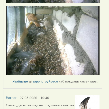
Увайдзіце
ці
зарэгіструйцеся
каб пакідаць каментары.
Harrier
- 27.05.2026 - 10:40
Самец дасыпае пад час падмены самкі на