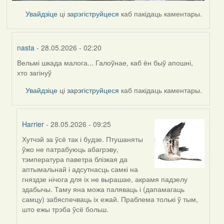
Увайдзіце
ці
зарэгіструйцеся
каб пакідаць каментары.
nasta
- 28.05.2026 - 02:20
Вельмі шкада малога... Галоўнае, каб ён быў апошні,
In
хто загінуў
reply
to
Увайдзіце
ці
зарэгіструйцеся
каб пакідаць каментары.
by
Harrier
Harrier
- 28.05.2026 - 09:25
Хутчэй за ўсё так і будзе. Птушаняты
In
ўжо не патрабуюць абагрэву,
reply
тэмпература паветра блізкая да
to
аптымальнай і адсутнасць самкі на
by
гняздзе нічога для іх не вырашае, акрамя падзелу
nasta
здабычы. Таму яна можа паляваць і (дапамагаць
самцу) забяспечваць іх ежай. Праблема толькі ў тым,
што ежы трэба ўсё больш.