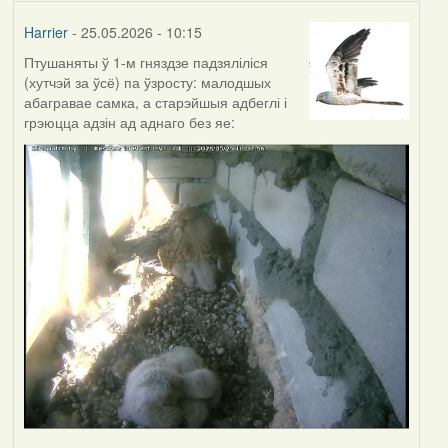
Harrier
- 25.05.2026 - 10:15
Птушаняты ў 1-м гняздзе падзяліліся
(хутчэй за ўсё) па ўзросту: малодшых
абагравае самка, а старэйшыя адбеглі і
грэюцца адзін ад аднаго без яе: