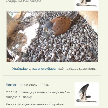
кладцы на 2-м гняздзе:
Увайдзіце
ці
зарэгіструйцеся
каб пакідаць каментары.
Harrier
- 26.05.2026 - 11:34
У 11:31 прыляцеў самец і пакінуў на 1-м
гняздзе яшчарку.
Яе схапіў адзін з птушанят і спрабуе