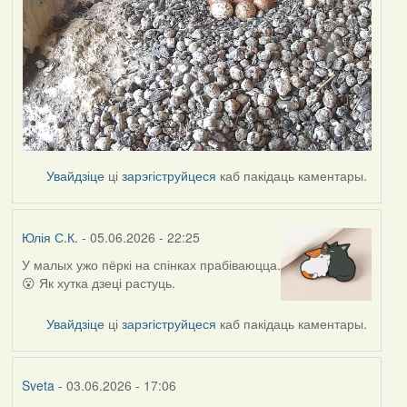
Увайдзіце
ці
зарэгіструйцеся
каб пакідаць каментары.
Юлія С.К.
- 05.06.2026 - 22:25
У малых ужо пёркі на спінках прабіваюцца.
😮 Як хутка дзеці растуць.
Увайдзіце
ці
зарэгіструйцеся
каб пакідаць каментары.
Sveta
- 03.06.2026 - 17:06