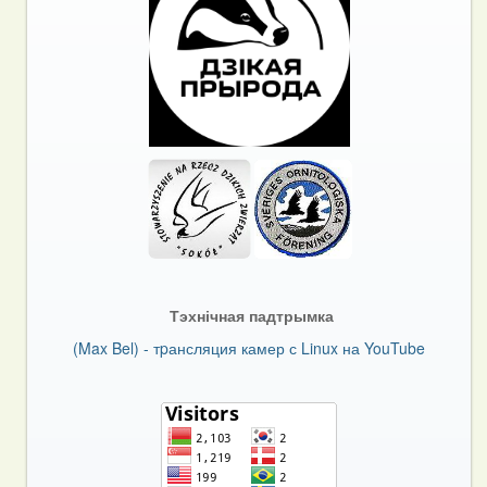
Тэхнічная падтрымка
(Max Bel) - тpансляция камер с Linux на YouTube