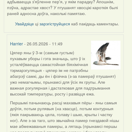
адбываецца з'яўленне пер'я, у якім парадку? Апошнім,
пэўна, адрастае хвост? У птушанят хвосцікі кароткія былі
раней адносна доўга, наколькі памятаю.
Увайдзіце
ці
зарэгіструйцеся
каб пакідаць каментары.
Harrier
- 26.05.2026 - 11:49
Цяпер яны ў 3-м (самым густым)
In
пухавым уборы і гэта значыць, што ў іх
reply
усталёўваецца самастойная біяхімічная
to
тэрмарэгуляцыя - цяпер ім не патрэбны
by
абагрэў самкі, ды ён і фізічна (з-за памераў птушанят)
Юлія
ужо немагчымы, прынамсі для ўсіх як групы. Але
С.К.
важная рэгулярная і дастатковая для падтрымання
высокай тэмпературы, росту і развіцця ежа.
Першымі пачынаюць расці махавыя пёры - яны самыя
доўгія, потым рулявыя (на хвасце), потым контурныя
(якія пакрываюць цела, голаву і шыю, крылы і частку
ног). Але з-за таго, што звычайна памер гнездавой нішы
мае абмежаваныя памеры, а лятаць (прынамсі першы