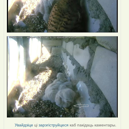
Увайдзіце
ці
зарэгіструйцеся
каб пакідаць каментары.