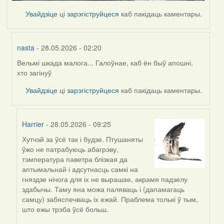
Увайдзіце
ці
зарэгіструйцеся
каб пакідаць каментары.
nasta
- 28.05.2026 - 02:20
Вельмі шкада малога... Галоўнае, каб ён быў апошні,
In
хто загінуў
reply
to
Увайдзіце
ці
зарэгіструйцеся
каб пакідаць каментары.
by
Harrier
Harrier
- 28.05.2026 - 09:25
Хутчэй за ўсё так і будзе. Птушаняты
In
ўжо не патрабуюць абагрэву,
reply
тэмпература паветра блізкая да
to
аптымальнай і адсутнасць самкі на
by
гняздзе нічога для іх не вырашае, акрамя падзелу
nasta
здабычы. Таму яна можа паляваць і (дапамагаць
самцу) забяспечваць іх ежай. Праблема толькі ў тым,
што ежы трэба ўсё больш.