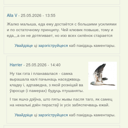
Alla V
- 25.05.2026 - 13:55
Жалко малыша, еда ему достаётся с большими усилиями
и по остаточному принципу. Чей клювик повыше, тому и
еда,,,а он не дотягивает, но изо всех силёнок старается
Увайдзіце
ці
зарэгіструйцеся
каб пакідаць каментары.
Harrier
- 25.05.2026 - 14:40
Ну так гэта і планавалася - самка
In
вырашала калі пачынаць наседжваць
reply
кладку і, адпаведна, з якой розніцай ва
to
ўзросце (і памерах) будуць птушаняты.
by
Alla
І так яшчэ дзіўна, што пяты жывы пасля таго, як самец
V
на некалькі дзён перастаў іх усіх забяспечваць ежай.
Увайдзіце
ці
зарэгіструйцеся
каб пакідаць каментары.