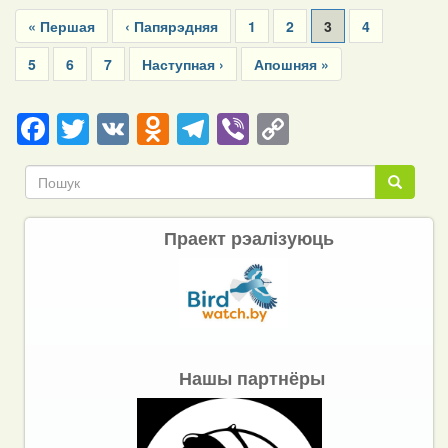
Pagination
First
« Першая
Previous
‹ Папярэдняя
Page
1
Page
2
Current
3
Page
4
page
page
page
Page
5
Page
6
Page
7
Next
Наступная ›
Last
Апошняя »
page
page
Facebook
Twitter
VK
Odnoklassniki
Telegram
Viber
Copy
Link
Пошук
Пошук
Праект рэалізуюць
Нашы партнёры