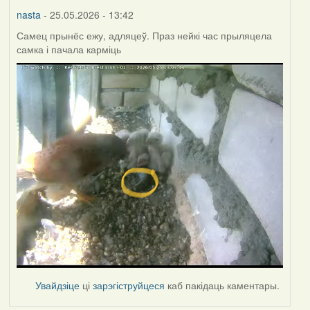
nasta
- 25.05.2026 - 13:42
Самец прынёс ежу, адляцеў. Праз нейкі час прыляцела
самка і пачала карміць
Увайдзіце
ці
зарэгіструйцеся
каб пакідаць каментары.