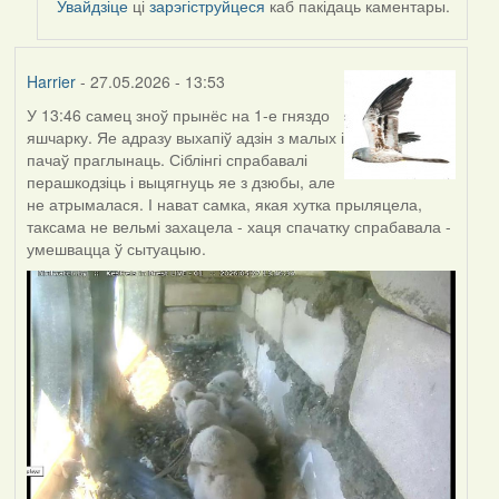
Увайдзіце
ці
зарэгіструйцеся
каб пакідаць каментары.
Harrier
- 27.05.2026 - 13:53
У 13:46 самец зноў прынёс на 1-е гняздо
яшчарку. Яе адразу выхапіў адзін з малых і
пачаў праглынаць. Сіблінгі спрабавалі
перашкодзіць і выцягнуць яе з дзюбы, але
не атрымалася. І нават самка, якая хутка прыляцела,
таксама не вельмі захацела - хаця спачатку спрабавала -
умешвацца ў сытуацыю.