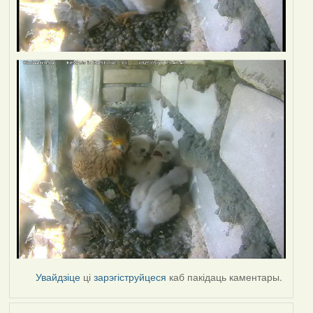
Увайдзіце
ці
зарэгіструйцеся
каб пакідаць каментары.