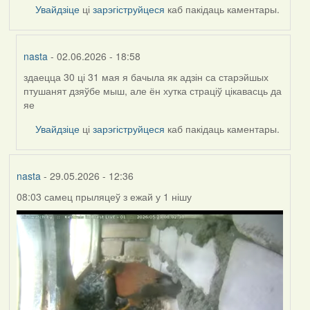
Увайдзіце
ці
зарэгіструйцеся
каб пакідаць каментары.
nasta
- 02.06.2026 - 18:58
здаецца 30 ці 31 мая я бачыла як адзін са старэйшых
In
птушанят дзяўбе мыш, але ён хутка страціў цікавасць да
reply
яе
to
by
Увайдзіце
ці
зарэгіструйцеся
каб пакідаць каментары.
Harrier
nasta
- 29.05.2026 - 12:36
08:03 самец прыляцеў з ежай у 1 нішу