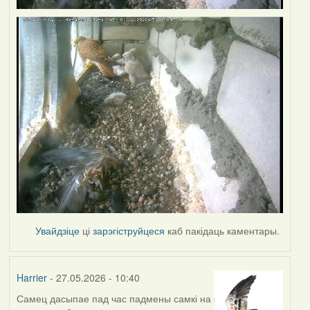
Увайдзіце
ці
зарэгіструйцеся
каб пакідаць каментары.
Harrier
- 27.05.2026 - 10:40
Самец дасыпае пад час падмены самкі на