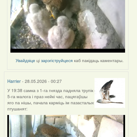
Увайдзіце
ці
зарэгіструйцеся
каб пакідаць каментары.
Harrier
- 28.05.2026 - 00:27
У 19:38 самка з 1-га гнязда падняла трупік
5-га малога і праз нейкі час, пацягаўшы
яго па нішы, пачала карміць ім пазасталых
птушанят: