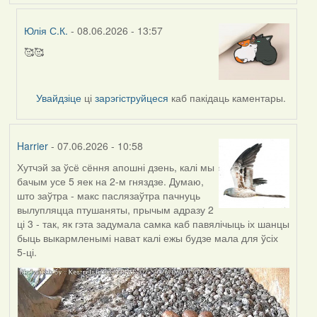
Юлія С.К.
- 08.06.2026 - 13:57
🥰🥰
In
reply
to
Увайдзіце
ці
зарэгіструйцеся
каб пакідаць каментары.
by
Harrier
Harrier
- 07.06.2026 - 10:58
Хутчэй за ўсё сёння апошні дзень, калі мы
бачым усе 5 яек на 2-м гняздзе. Думаю,
што заўтра - макс паслязаўтра пачнуць
вылупляцца птушаняты, прычым адразу 2
ці 3 - так, як гэта задумала самка каб павялічыць іх шанцы
быць выкармленымі нават калі ежы будзе мала для ўсіх
5-ці.