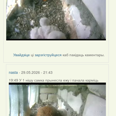
Увайдзіце
ці
зарэгіструйцеся
каб пакідаць каментары.
nasta
- 29.05.2026 - 21:43
19:49 У 1 нішу самка прынесла ежу і пачала карміць
In
reply
to
by
nasta