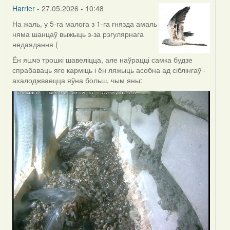
Harrier
- 27.05.2026 - 10:48
На жаль, у 5-га малога з 1-га гнязда амаль
няма шанцаў выжыць з-за рэгулярнага
недаядання (
Ён яшчэ трошкі шавеліцца, але наўрацці самка будзе
спрабаваць яго карміць і ён ляжыць асобна ад сіблінгаў -
ахалоджваецца яўна больш, чым яны: