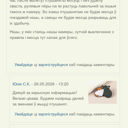
час пасля вылету) птушаняты могуць і без удзелу
хваста, рулявыя пёры на ім растуць павольней за іншыя
такога ж памеру. Бо інакш птушанятам не будзе месца ў
гнездавой нішы, а самцы не будзе месца разрываць для
іх здабычу.
Нішы, у якіх стаяць нашы камеры, хутчэй выключэнне з
правіла і месца тут хапае для ўсяго.
Увайдзіце
ці
зарэгіструйцеся
каб пакідаць каментары.
Юлія С.К.
- 26.05.2026 - 13:20
Дзякуй за карысную інфармацыю!
In
Вельмі цікава. Будзем назіраць далей
reply
за зменамі ў жыцці птушанят.
to
by
Увайдзіце
ці
зарэгіструйцеся
каб пакідаць каментары.
Harrier