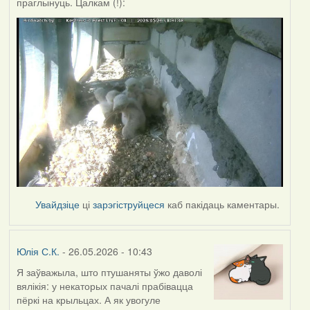
праглынуць. Цалкам (!):
Увайдзіце
ці
зарэгіструйцеся
каб пакідаць каментары.
Юлія С.К.
- 26.05.2026 - 10:43
Я заўважыла, што птушаняты ўжо даволі
вялікія: у некаторых пачалі прабівацца
пёркі на крыльцах. А як увогуле