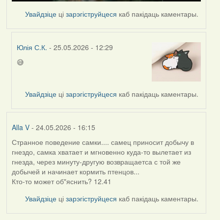
Увайдзіце
ці
зарэгіструйцеся
каб пакідаць каментары.
Юлія С.К.
- 25.05.2026 - 12:29
😅
In
reply
to
Увайдзіце
ці
зарэгіструйцеся
каб пакідаць каментары.
by
nasta
Alla V
- 24.05.2026 - 16:15
Странное поведение самки.... самец приносит добычу в
гнездо, самка хватает и мгновенно куда-то вылетает из
гнезда, через минуту-другую возвращаетса с той же
добычей и начинает кормить птенцов...
Кто-то может об"яснить? 12.41
Увайдзіце
ці
зарэгіструйцеся
каб пакідаць каментары.