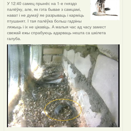
У 12:40 самец прынёс на 1-е гняздо
палёўку, але, як гэта бывае з самцамі,
нават і не думаў яе разрываць і карміць
птушанят. І тая палёўка больш гадзіны
ляжыць і іх не цікавіць. А малыя час ад часу замест
свежай ежы спрабуюць адарваць нешта са шкілета
галуба.