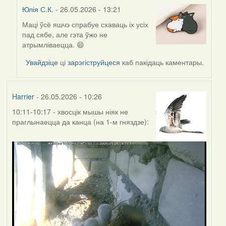
Юлія С.К.
- 26.05.2026 - 13:21
Маці ўсё яшчэ спрабуе схаваць іх усіх
In
пад сябе, але гэта ўжо не
reply
атрымліваецца. 😄
to
by
Увайдзіце
ці
зарэгіструйцеся
каб пакідаць каментары.
Harrier
Harrier
- 26.05.2026 - 10:26
10:11-10:17 - хвосцік мышы ніяк не
праглынаецца да канца (на 1-м гняздзе):