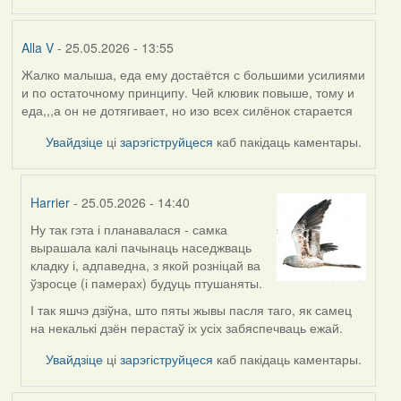
Alla V
- 25.05.2026 - 13:55
Жалко малыша, еда ему достаётся с большими усилиями
и по остаточному принципу. Чей клювик повыше, тому и
еда,,,а он не дотягивает, но изо всех силёнок старается
Увайдзіце
ці
зарэгіструйцеся
каб пакідаць каментары.
Harrier
- 25.05.2026 - 14:40
Ну так гэта і планавалася - самка
In
вырашала калі пачынаць наседжваць
reply
кладку і, адпаведна, з якой розніцай ва
to
ўзросце (і памерах) будуць птушаняты.
by
Alla
І так яшчэ дзіўна, што пяты жывы пасля таго, як самец
V
на некалькі дзён перастаў іх усіх забяспечваць ежай.
Увайдзіце
ці
зарэгіструйцеся
каб пакідаць каментары.