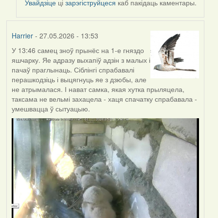
Увайдзіце
ці
зарэгіструйцеся
каб пакідаць каментары.
Harrier
- 27.05.2026 - 13:53
У 13:46 самец зноў прынёс на 1-е гняздо
яшчарку. Яе адразу выхапіў адзін з малых і
пачаў праглынаць. Сіблінгі спрабавалі
перашкодзіць і выцягнуць яе з дзюбы, але
не атрымалася. І нават самка, якая хутка прыляцела,
таксама не вельмі захацела - хаця спачатку спрабавала -
умешвацца ў сытуацыю.