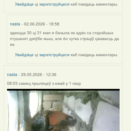
Увайдзіце
ці
зарэгіструйцеся
каб пакідаць каментары.
nasta
- 02.06.2026 - 18:58
здаецца 30 ці 31 мая я бачыла як адзін са старэйшых
In
птушанят дзяўбе мыш, але ён хутка страціў цікавасць да
reply
яе
to
by
Увайдзіце
ці
зарэгіструйцеся
каб пакідаць каментары.
Harrier
nasta
- 29.05.2026 - 12:36
08:03 самец прыляцеў з ежай у 1 нішу