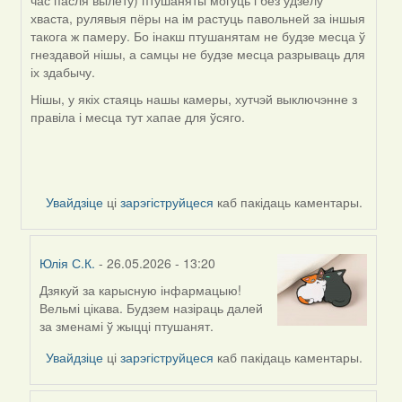
час пасля вылету) птушаняты могуць і без удзелу
хваста, рулявыя пёры на ім растуць павольней за іншыя
такога ж памеру. Бо інакш птушанятам не будзе месца ў
гнездавой нішы, а самцы не будзе месца разрываць для
іх здабычу.
Нішы, у якіх стаяць нашы камеры, хутчэй выключэнне з
правіла і месца тут хапае для ўсяго.
Увайдзіце
ці
зарэгіструйцеся
каб пакідаць каментары.
Юлія С.К.
- 26.05.2026 - 13:20
Дзякуй за карысную інфармацыю!
In
Вельмі цікава. Будзем назіраць далей
reply
за зменамі ў жыцці птушанят.
to
by
Увайдзіце
ці
зарэгіструйцеся
каб пакідаць каментары.
Harrier