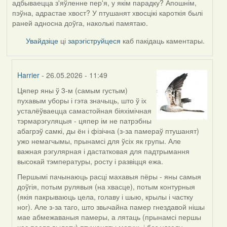
адбываецца з'яўленне пер'я, у якім парадку? Апошнім,
пэўна, адрастае хвост? У птушанят хвосцікі кароткія былі
раней адносна доўга, наколькі памятаю.
Увайдзіце
ці
зарэгіструйцеся
каб пакідаць каментары.
Harrier
- 26.05.2026 - 11:49
Цяпер яны ў 3-м (самым густым)
In
пухавым уборы і гэта значыць, што ў іх
reply
усталёўваецца самастойная біяхімічная
to
тэрмарэгуляцыя - цяпер ім не патрэбны
by
абагрэў самкі, ды ён і фізічна (з-за памераў птушанят)
Юлія
ужо немагчымы, прынамсі для ўсіх як групы. Але
С.К.
важная рэгулярная і дастатковая для падтрымання
высокай тэмпературы, росту і развіцця ежа.
Першымі пачынаюць расці махавыя пёры - яны самыя
доўгія, потым рулявыя (на хвасце), потым контурныя
(якія пакрываюць цела, голаву і шыю, крылы і частку
ног). Але з-за таго, што звычайна памер гнездавой нішы
мае абмежаваныя памеры, а лятаць (прынамсі першы