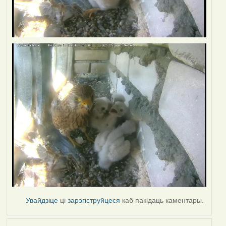
Увайдзіце
ці
зарэгіструйцеся
каб пакідаць каментары.