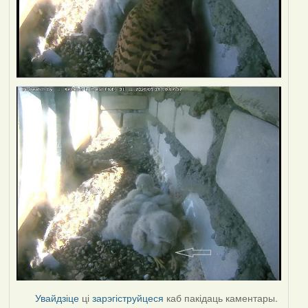
Увайдзіце
ці
зарэгіструйцеся
каб пакідаць каментары.