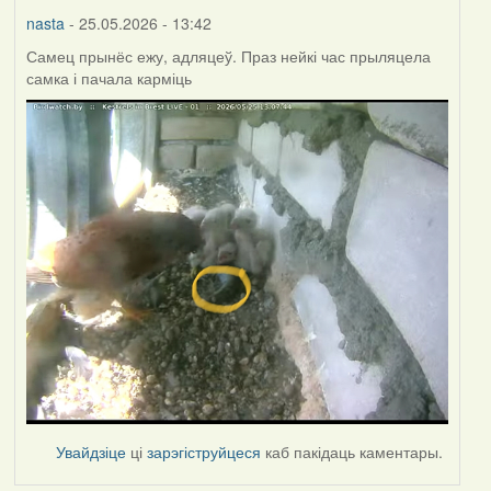
nasta
- 25.05.2026 - 13:42
Самец прынёс ежу, адляцеў. Праз нейкі час прыляцела
самка і пачала карміць
Увайдзіце
ці
зарэгіструйцеся
каб пакідаць каментары.