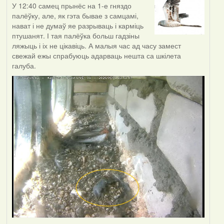
У 12:40 самец прынёс на 1-е гняздо
палёўку, але, як гэта бывае з самцамі,
нават і не думаў яе разрываць і карміць
птушанят. І тая палёўка больш гадзіны
ляжыць і іх не цікавіць. А малыя час ад часу замест
свежай ежы спрабуюць адарваць нешта са шкілета
галуба.