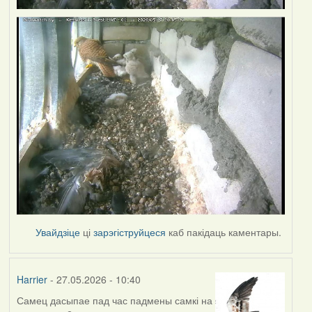
Увайдзіце
ці
зарэгіструйцеся
каб пакідаць каментары.
Harrier
- 27.05.2026 - 10:40
Самец дасыпае пад час падмены самкі на