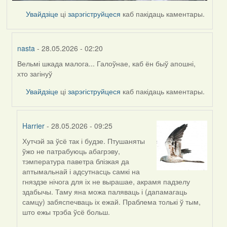
Увайдзіце
ці
зарэгіструйцеся
каб пакідаць каментары.
nasta
- 28.05.2026 - 02:20
Вельмі шкада малога... Галоўнае, каб ён быў апошні,
In
хто загінуў
reply
to
Увайдзіце
ці
зарэгіструйцеся
каб пакідаць каментары.
by
Harrier
Harrier
- 28.05.2026 - 09:25
Хутчэй за ўсё так і будзе. Птушаняты
In
ўжо не патрабуюць абагрэву,
reply
тэмпература паветра блізкая да
to
аптымальнай і адсутнасць самкі на
by
гняздзе нічога для іх не вырашае, акрамя падзелу
nasta
здабычы. Таму яна можа паляваць і (дапамагаць
самцу) забяспечваць іх ежай. Праблема толькі ў тым,
што ежы трэба ўсё больш.