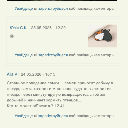
Увайдзіце
ці
зарэгіструйцеся
каб пакідаць каментары.
Юлія С.К.
- 25.05.2026 - 12:29
😅
In
reply
to
Увайдзіце
ці
зарэгіструйцеся
каб пакідаць каментары.
by
nasta
Alla V
- 24.05.2026 - 16:15
Странное поведение самки.... самец приносит добычу в
гнездо, самка хватает и мгновенно куда-то вылетает из
гнезда, через минуту-другую возвращаетса с той же
добычей и начинает кормить птенцов...
Кто-то может об"яснить? 12.41
Увайдзіце
ці
зарэгіструйцеся
каб пакідаць каментары.