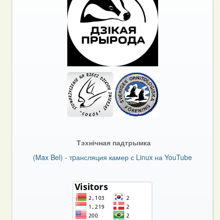
Тэхнічная падтрымка
(Max Bel) - тpансляция камер с Linux на YouTube