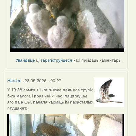
Увайдзіце
ці
зарэгіструйцеся
каб пакідаць каментары.
Harrier
- 28.05.2026 - 00:27
У 19:38 самка з 1-га гнязда падняла трупік
5-га малога і праз нейкі час, пацягаўшы
яго па нішы, пачала карміць ім пазасталых
птушанят: