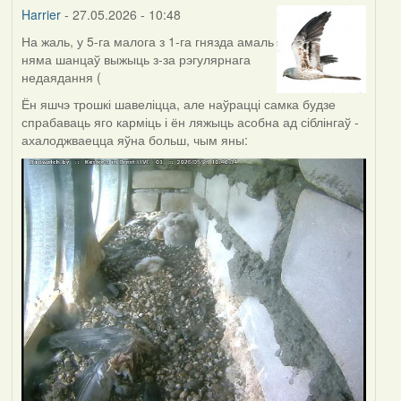
Harrier
- 27.05.2026 - 10:48
На жаль, у 5-га малога з 1-га гнязда амаль
няма шанцаў выжыць з-за рэгулярнага
недаядання (
Ён яшчэ трошкі шавеліцца, але наўрацці самка будзе
спрабаваць яго карміць і ён ляжыць асобна ад сіблінгаў -
ахалоджваецца яўна больш, чым яны: