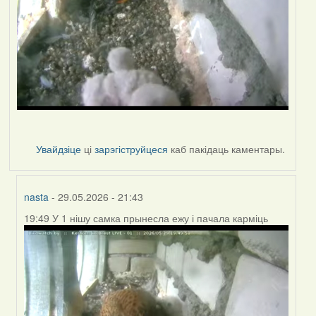
Увайдзіце
ці
зарэгіструйцеся
каб пакідаць каментары.
nasta
- 29.05.2026 - 21:43
19:49 У 1 нішу самка прынесла ежу і пачала карміць
In
reply
to
by
nasta