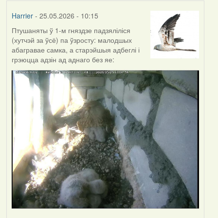
Harrier
- 25.05.2026 - 10:15
Птушаняты ў 1-м гняздзе падзяліліся
(хутчэй за ўсё) па ўзросту: малодшых
абагравае самка, а старэйшыя адбеглі і
грэюцца адзін ад аднаго без яе: