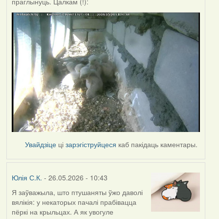
праглынуць. Цалкам (!):
Увайдзіце
ці
зарэгіструйцеся
каб пакідаць каментары.
Юлія С.К.
- 26.05.2026 - 10:43
Я заўважыла, што птушаняты ўжо даволі
вялікія: у некаторых пачалі прабівацца
пёркі на крыльцах. А як увогуле