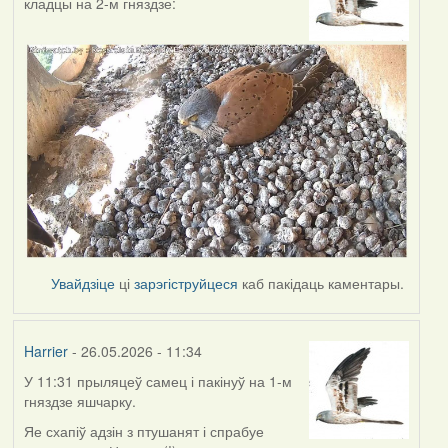
кладцы на 2-м гняздзе:
Увайдзіце
ці
зарэгіструйцеся
каб пакідаць каментары.
Harrier
- 26.05.2026 - 11:34
У 11:31 прыляцеў самец і пакінуў на 1-м
гняздзе яшчарку.
Яе схапіў адзін з птушанят і спрабуе