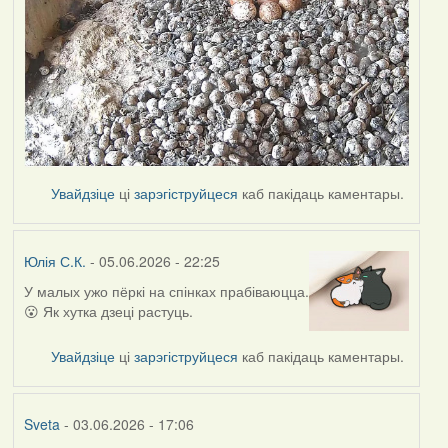
Увайдзіце
ці
зарэгіструйцеся
каб пакідаць каментары.
Юлія С.К.
- 05.06.2026 - 22:25
У малых ужо пёркі на спінках прабіваюцца.
😮 Як хутка дзеці растуць.
Увайдзіце
ці
зарэгіструйцеся
каб пакідаць каментары.
Sveta
- 03.06.2026 - 17:06