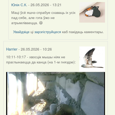
Юлія С.К.
- 26.05.2026 - 13:21
Маці ўсё яшчэ спрабуе схаваць іх усіх
In
пад сябе, але гэта ўжо не
reply
атрымліваецца. 😄
to
by
Увайдзіце
ці
зарэгіструйцеся
каб пакідаць каментары.
Harrier
Harrier
- 26.05.2026 - 10:26
10:11-10:17 - хвосцік мышы ніяк не
праглынаецца да канца (на 1-м гняздзе):