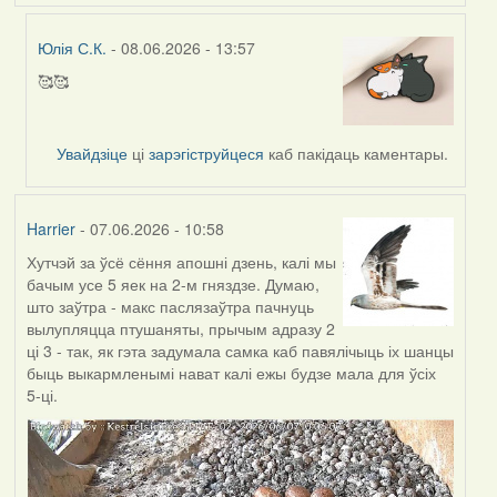
Юлія С.К.
- 08.06.2026 - 13:57
🥰🥰
In
reply
to
Увайдзіце
ці
зарэгіструйцеся
каб пакідаць каментары.
by
Harrier
Harrier
- 07.06.2026 - 10:58
Хутчэй за ўсё сёння апошні дзень, калі мы
бачым усе 5 яек на 2-м гняздзе. Думаю,
што заўтра - макс паслязаўтра пачнуць
вылупляцца птушаняты, прычым адразу 2
ці 3 - так, як гэта задумала самка каб павялічыць іх шанцы
быць выкармленымі нават калі ежы будзе мала для ўсіх
5-ці.