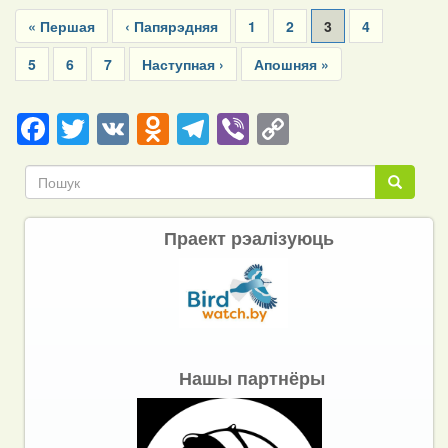
Pagination
First
« Першая
Previous
‹ Папярэдняя
Page
1
Page
2
Current
3
Page
4
page
page
page
Page
5
Page
6
Page
7
Next
Наступная ›
Last
Апошняя »
page
page
Facebook
Twitter
VK
Odnoklassniki
Telegram
Viber
Copy
Link
Пошук
Пошук
Праект рэалізуюць
Нашы партнёры