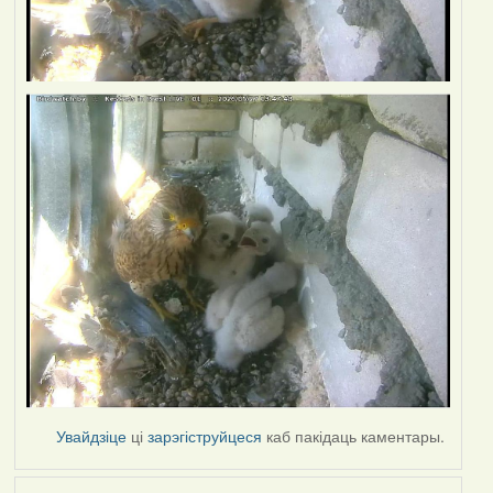
Увайдзіце
ці
зарэгіструйцеся
каб пакідаць каментары.