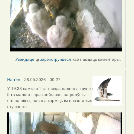
Увайдзіце
ці
зарэгіструйцеся
каб пакідаць каментары.
Harrier
- 28.05.2026 - 00:27
У 19:38 самка з 1-га гнязда падняла трупік
5-га малога і праз нейкі час, пацягаўшы
яго па нішы, пачала карміць ім пазасталых
птушанят: