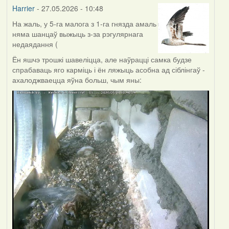
Harrier
- 27.05.2026 - 10:48
На жаль, у 5-га малога з 1-га гнязда амаль
няма шанцаў выжыць з-за рэгулярнага
недаядання (
Ён яшчэ трошкі шавеліцца, але наўрацці самка будзе
спрабаваць яго карміць і ён ляжыць асобна ад сіблінгаў -
ахалоджваецца яўна больш, чым яны: