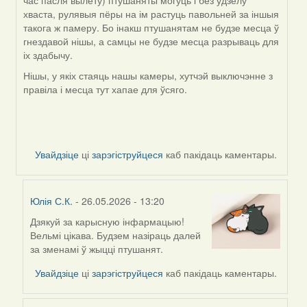
час пасля вылету) птушаняты могуць і без удзелу
хваста, рулявыя пёры на ім растуць павольней за іншыя
такога ж памеру. Бо інакш птушанятам не будзе месца ў
гнездавой нішы, а самцы не будзе месца разрываць для
іх здабычу.
Нішы, у якіх стаяць нашы камеры, хутчэй выключэнне з
правіла і месца тут хапае для ўсяго.
Увайдзіце
ці
зарэгіструйцеся
каб пакідаць каментары.
Юлія С.К.
- 26.05.2026 - 13:20
Дзякуй за карысную інфармацыю!
In
Вельмі цікава. Будзем назіраць далей
reply
за зменамі ў жыцці птушанят.
to
by
Увайдзіце
ці
зарэгіструйцеся
каб пакідаць каментары.
Harrier