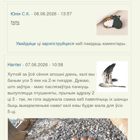
Юлія С.К.
- 08.06.2026 - 13:57
🥰🥰
In
reply
to
Увайдзіце
ці
зарэгіструйцеся
каб пакідаць каментары.
by
Harrier
Harrier
- 07.06.2026 - 10:58
Хутчэй за ўсё сёння апошні дзень, калі мы
бачым усе 5 яек на 2-м гняздзе. Думаю,
што заўтра - макс паслязаўтра пачнуць
вылупляцца птушаняты, прычым адразу 2
ці 3 - так, як гэта задумала самка каб павялічыць іх шанцы
быць выкармленымі нават калі ежы будзе мала для ўсіх
5-ці.