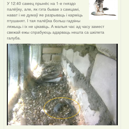
У 12:40 самец прынёс на 1-е гняздо
палёўку, але, як гэта бывае з самцамі,
нават і не думаў яе разрываць і карміць
птушанят. І тая палёўка больш гадзіны
ляжыць і іх не цікавіць. А малыя час ад часу замест
свежай ежы спрабуюць адарваць нешта са шкілета
галуба.