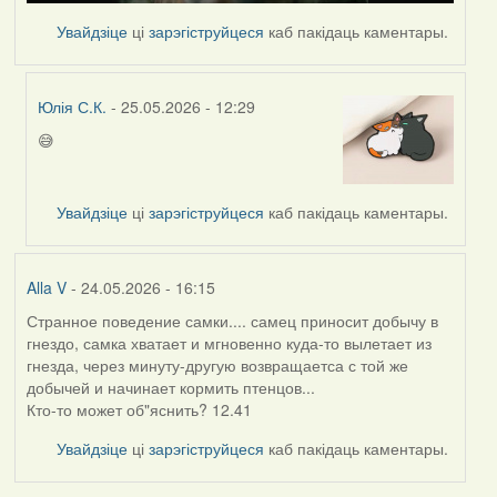
Увайдзіце
ці
зарэгіструйцеся
каб пакідаць каментары.
Юлія С.К.
- 25.05.2026 - 12:29
😅
In
reply
to
Увайдзіце
ці
зарэгіструйцеся
каб пакідаць каментары.
by
nasta
Alla V
- 24.05.2026 - 16:15
Странное поведение самки.... самец приносит добычу в
гнездо, самка хватает и мгновенно куда-то вылетает из
гнезда, через минуту-другую возвращаетса с той же
добычей и начинает кормить птенцов...
Кто-то может об"яснить? 12.41
Увайдзіце
ці
зарэгіструйцеся
каб пакідаць каментары.