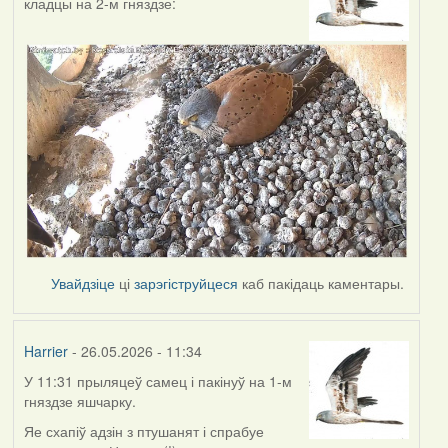
кладцы на 2-м гняздзе:
Увайдзіце
ці
зарэгіструйцеся
каб пакідаць каментары.
Harrier
- 26.05.2026 - 11:34
У 11:31 прыляцеў самец і пакінуў на 1-м
гняздзе яшчарку.
Яе схапіў адзін з птушанят і спрабуе