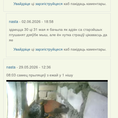
Увайдзіце
ці
зарэгіструйцеся
каб пакідаць каментары.
nasta
- 02.06.2026 - 18:58
здаецца 30 ці 31 мая я бачыла як адзін са старэйшых
In
птушанят дзяўбе мыш, але ён хутка страціў цікавасць да
reply
яе
to
by
Увайдзіце
ці
зарэгіструйцеся
каб пакідаць каментары.
Harrier
nasta
- 29.05.2026 - 12:36
08:03 самец прыляцеў з ежай у 1 нішу