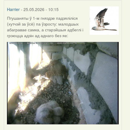
Harrier
- 25.05.2026 - 10:15
Птушаняты ў 1-м гняздзе падзяліліся
(хутчэй за ўсё) па ўзросту: малодшых
абагравае самка, а старэйшыя адбеглі і
грэюцца адзін ад аднаго без яе: