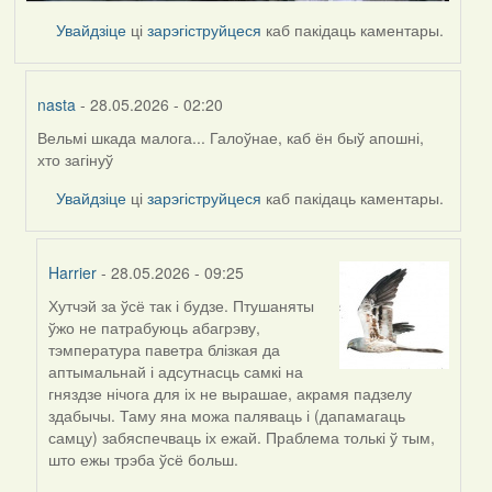
Увайдзіце
ці
зарэгіструйцеся
каб пакідаць каментары.
nasta
- 28.05.2026 - 02:20
Вельмі шкада малога... Галоўнае, каб ён быў апошні,
In
хто загінуў
reply
to
Увайдзіце
ці
зарэгіструйцеся
каб пакідаць каментары.
by
Harrier
Harrier
- 28.05.2026 - 09:25
Хутчэй за ўсё так і будзе. Птушаняты
In
ўжо не патрабуюць абагрэву,
reply
тэмпература паветра блізкая да
to
аптымальнай і адсутнасць самкі на
by
гняздзе нічога для іх не вырашае, акрамя падзелу
nasta
здабычы. Таму яна можа паляваць і (дапамагаць
самцу) забяспечваць іх ежай. Праблема толькі ў тым,
што ежы трэба ўсё больш.