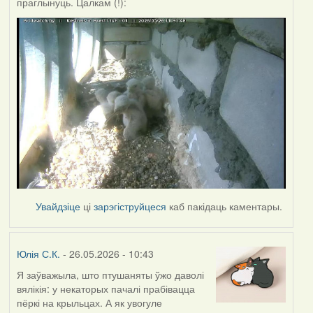
праглынуць. Цалкам (!):
Увайдзіце
ці
зарэгіструйцеся
каб пакідаць каментары.
Юлія С.К.
- 26.05.2026 - 10:43
Я заўважыла, што птушаняты ўжо даволі
вялікія: у некаторых пачалі прабівацца
пёркі на крыльцах. А як увогуле