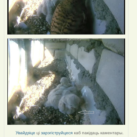
Увайдзіце
ці
зарэгіструйцеся
каб пакідаць каментары.