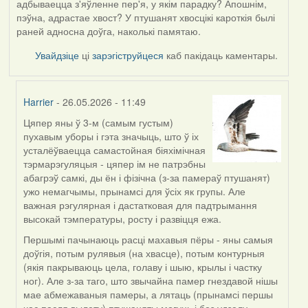
адбываецца з'яўленне пер'я, у якім парадку? Апошнім,
пэўна, адрастае хвост? У птушанят хвосцікі кароткія былі
раней адносна доўга, наколькі памятаю.
Увайдзіце
ці
зарэгіструйцеся
каб пакідаць каментары.
Harrier
- 26.05.2026 - 11:49
Цяпер яны ў 3-м (самым густым)
In
пухавым уборы і гэта значыць, што ў іх
reply
усталёўваецца самастойная біяхімічная
to
тэрмарэгуляцыя - цяпер ім не патрэбны
by
абагрэў самкі, ды ён і фізічна (з-за памераў птушанят)
Юлія
ужо немагчымы, прынамсі для ўсіх як групы. Але
С.К.
важная рэгулярная і дастатковая для падтрымання
высокай тэмпературы, росту і развіцця ежа.
Першымі пачынаюць расці махавыя пёры - яны самыя
доўгія, потым рулявыя (на хвасце), потым контурныя
(якія пакрываюць цела, голаву і шыю, крылы і частку
ног). Але з-за таго, што звычайна памер гнездавой нішы
мае абмежаваныя памеры, а лятаць (прынамсі першы