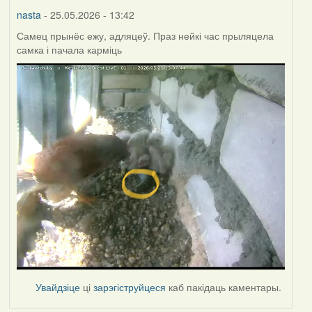
nasta
- 25.05.2026 - 13:42
Самец прынёс ежу, адляцеў. Праз нейкі час прыляцела
самка і пачала карміць
Увайдзіце
ці
зарэгіструйцеся
каб пакідаць каментары.