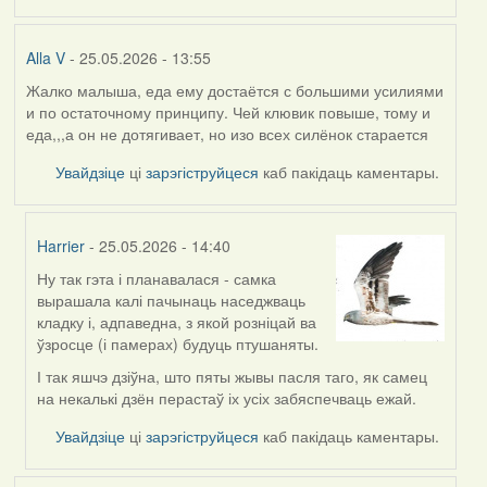
Alla V
- 25.05.2026 - 13:55
Жалко малыша, еда ему достаётся с большими усилиями
и по остаточному принципу. Чей клювик повыше, тому и
еда,,,а он не дотягивает, но изо всех силёнок старается
Увайдзіце
ці
зарэгіструйцеся
каб пакідаць каментары.
Harrier
- 25.05.2026 - 14:40
Ну так гэта і планавалася - самка
In
вырашала калі пачынаць наседжваць
reply
кладку і, адпаведна, з якой розніцай ва
to
ўзросце (і памерах) будуць птушаняты.
by
Alla
І так яшчэ дзіўна, што пяты жывы пасля таго, як самец
V
на некалькі дзён перастаў іх усіх забяспечваць ежай.
Увайдзіце
ці
зарэгіструйцеся
каб пакідаць каментары.