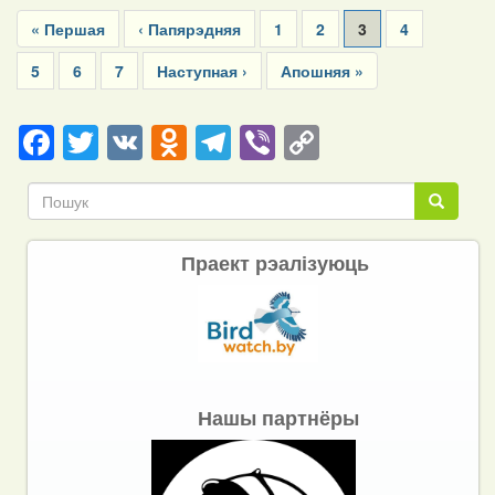
Pagination
First
« Першая
Previous
‹ Папярэдняя
Page
1
Page
2
Current
3
Page
4
page
page
page
Page
5
Page
6
Page
7
Next
Наступная ›
Last
Апошняя »
page
page
Facebook
Twitter
VK
Odnoklassniki
Telegram
Viber
Copy
Link
Пошук
Пошук
Праект рэалізуюць
Нашы партнёры