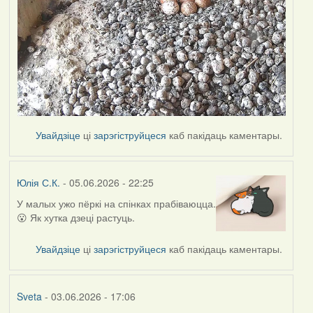
Увайдзіце
ці
зарэгіструйцеся
каб пакідаць каментары.
Юлія С.К.
- 05.06.2026 - 22:25
У малых ужо пёркі на спінках прабіваюцца.
😮 Як хутка дзеці растуць.
Увайдзіце
ці
зарэгіструйцеся
каб пакідаць каментары.
Sveta
- 03.06.2026 - 17:06