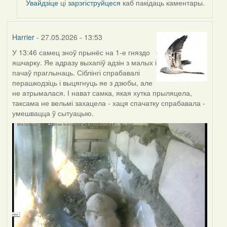
Увайдзіце
ці
зарэгіструйцеся
каб пакідаць каментары.
Harrier
- 27.05.2026 - 13:53
У 13:46 самец зноў прынёс на 1-е гняздо
яшчарку. Яе адразу выхапіў адзін з малых і
пачаў праглынаць. Сіблінгі спрабавалі
перашкодзіць і выцягнуць яе з дзюбы, але
не атрымалася. І нават самка, якая хутка прыляцела,
таксама не вельмі захацела - хаця спачатку спрабавала -
умешвацца ў сытуацыю.