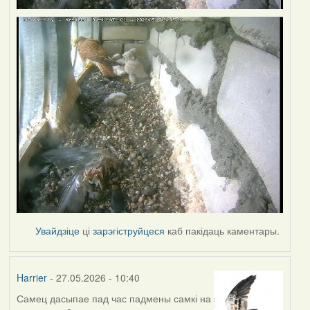
Увайдзіце
ці
зарэгіструйцеся
каб пакідаць каментары.
Harrier
- 27.05.2026 - 10:40
Самец дасыпае пад час падмены самкі на