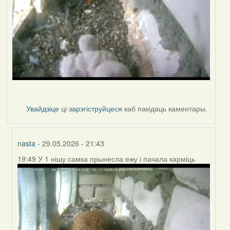
Увайдзіце
ці
зарэгіструйцеся
каб пакідаць каментары.
nasta
- 29.05.2026 - 21:43
19:49 У 1 нішу самка прынесла ежу і пачала карміць
In
reply
to
by
nasta