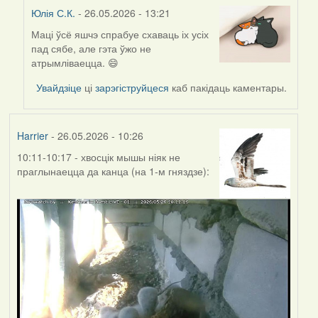
Юлія С.К.
- 26.05.2026 - 13:21
Маці ўсё яшчэ спрабуе схаваць іх усіх
In
пад сябе, але гэта ўжо не
reply
атрымліваецца. 😄
to
by
Увайдзіце
ці
зарэгіструйцеся
каб пакідаць каментары.
Harrier
Harrier
- 26.05.2026 - 10:26
10:11-10:17 - хвосцік мышы ніяк не
праглынаецца да канца (на 1-м гняздзе):