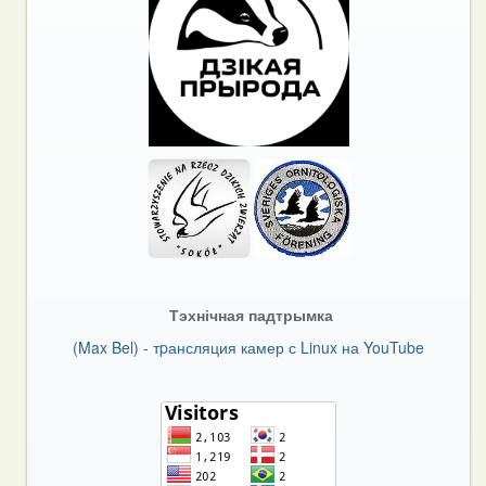
Тэхнічная падтрымка
(Max Bel) - тpансляция камер с Linux на YouTube