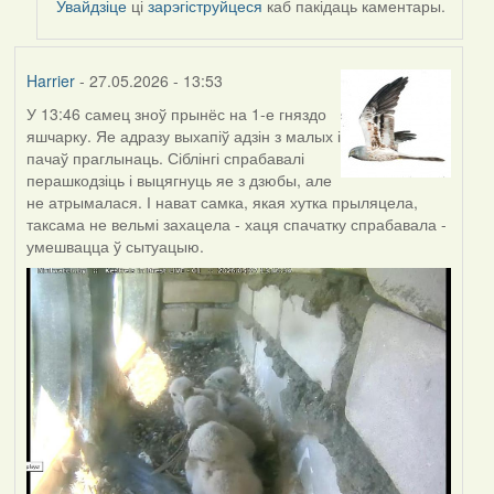
Увайдзіце
ці
зарэгіструйцеся
каб пакідаць каментары.
Harrier
- 27.05.2026 - 13:53
У 13:46 самец зноў прынёс на 1-е гняздо
яшчарку. Яе адразу выхапіў адзін з малых і
пачаў праглынаць. Сіблінгі спрабавалі
перашкодзіць і выцягнуць яе з дзюбы, але
не атрымалася. І нават самка, якая хутка прыляцела,
таксама не вельмі захацела - хаця спачатку спрабавала -
умешвацца ў сытуацыю.