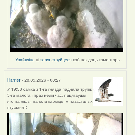
Увайдзіце
ці
зарэгіструйцеся
каб пакідаць каментары.
Harrier
- 28.05.2026 - 00:27
У 19:38 самка з 1-га гнязда падняла трупік
5-га малога і праз нейкі час, пацягаўшы
яго па нішы, пачала карміць ім пазасталых
птушанят: