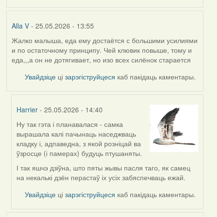
Alla V
- 25.05.2026 - 13:55
Жалко малыша, еда ему достаётся с большими усилиями
и по остаточному принципу. Чей клювик повыше, тому и
еда,,,а он не дотягивает, но изо всех силёнок старается
Увайдзіце
ці
зарэгіструйцеся
каб пакідаць каментары.
Harrier
- 25.05.2026 - 14:40
Ну так гэта і планавалася - самка
In
вырашала калі пачынаць наседжваць
reply
кладку і, адпаведна, з якой розніцай ва
to
ўзросце (і памерах) будуць птушаняты.
by
Alla
І так яшчэ дзіўна, што пяты жывы пасля таго, як самец
V
на некалькі дзён перастаў іх усіх забяспечваць ежай.
Увайдзіце
ці
зарэгіструйцеся
каб пакідаць каментары.