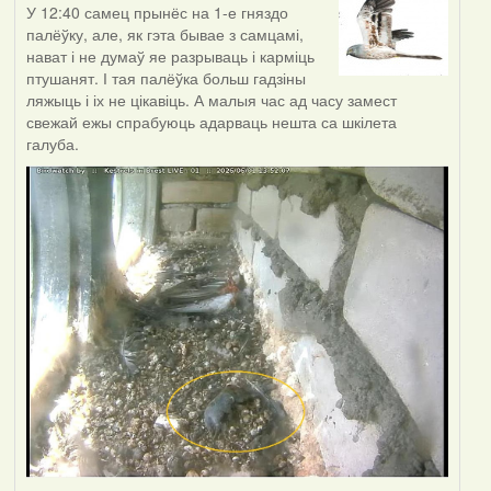
У 12:40 самец прынёс на 1-е гняздо
палёўку, але, як гэта бывае з самцамі,
нават і не думаў яе разрываць і карміць
птушанят. І тая палёўка больш гадзіны
ляжыць і іх не цікавіць. А малыя час ад часу замест
свежай ежы спрабуюць адарваць нешта са шкілета
галуба.