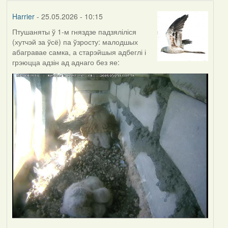
Harrier
- 25.05.2026 - 10:15
Птушаняты ў 1-м гняздзе падзяліліся
(хутчэй за ўсё) па ўзросту: малодшых
абагравае самка, а старэйшыя адбеглі і
грэюцца адзін ад аднаго без яе: