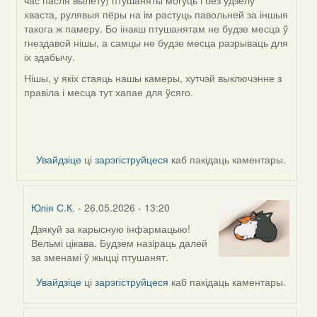
час пасля вылету) птушаняты могуць і без удзелу
хваста, рулявыя пёры на ім растуць павольней за іншыя
такога ж памеру. Бо інакш птушанятам не будзе месца ў
гнездавой нішы, а самцы не будзе месца разрываць для
іх здабычу.
Нішы, у якіх стаяць нашы камеры, хутчэй выключэнне з
правіла і месца тут хапае для ўсяго.
Увайдзіце
ці
зарэгіструйцеся
каб пакідаць каментары.
Юлія С.К.
- 26.05.2026 - 13:20
Дзякуй за карысную інфармацыю!
In
Вельмі цікава. Будзем назіраць далей
reply
за зменамі ў жыцці птушанят.
to
by
Увайдзіце
ці
зарэгіструйцеся
каб пакідаць каментары.
Harrier