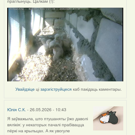
праглынуць. Цалкам (!):
Увайдзіце
ці
зарэгіструйцеся
каб пакідаць каментары.
Юлія С.К.
- 26.05.2026 - 10:43
Я заўважыла, што птушаняты ўжо даволі
вялікія: у некаторых пачалі прабівацца
пёркі на крыльцах. А як увогуле