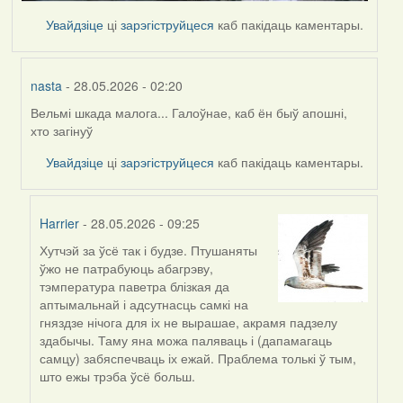
Увайдзіце
ці
зарэгіструйцеся
каб пакідаць каментары.
nasta
- 28.05.2026 - 02:20
Вельмі шкада малога... Галоўнае, каб ён быў апошні,
In
хто загінуў
reply
to
Увайдзіце
ці
зарэгіструйцеся
каб пакідаць каментары.
by
Harrier
Harrier
- 28.05.2026 - 09:25
Хутчэй за ўсё так і будзе. Птушаняты
In
ўжо не патрабуюць абагрэву,
reply
тэмпература паветра блізкая да
to
аптымальнай і адсутнасць самкі на
by
гняздзе нічога для іх не вырашае, акрамя падзелу
nasta
здабычы. Таму яна можа паляваць і (дапамагаць
самцу) забяспечваць іх ежай. Праблема толькі ў тым,
што ежы трэба ўсё больш.