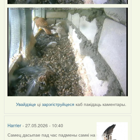
Увайдзіце
ці
зарэгіструйцеся
каб пакідаць каментары.
Harrier
- 27.05.2026 - 10:40
Самец дасыпае пад час падмены самкі на