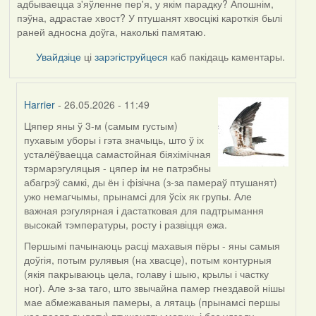
адбываецца з'яўленне пер'я, у якім парадку? Апошнім,
пэўна, адрастае хвост? У птушанят хвосцікі кароткія былі
раней адносна доўга, наколькі памятаю.
Увайдзіце
ці
зарэгіструйцеся
каб пакідаць каментары.
Harrier
- 26.05.2026 - 11:49
Цяпер яны ў 3-м (самым густым)
In
пухавым уборы і гэта значыць, што ў іх
reply
усталёўваецца самастойная біяхімічная
to
тэрмарэгуляцыя - цяпер ім не патрэбны
by
абагрэў самкі, ды ён і фізічна (з-за памераў птушанят)
Юлія
ужо немагчымы, прынамсі для ўсіх як групы. Але
С.К.
важная рэгулярная і дастатковая для падтрымання
высокай тэмпературы, росту і развіцця ежа.
Першымі пачынаюць расці махавыя пёры - яны самыя
доўгія, потым рулявыя (на хвасце), потым контурныя
(якія пакрываюць цела, голаву і шыю, крылы і частку
ног). Але з-за таго, што звычайна памер гнездавой нішы
мае абмежаваныя памеры, а лятаць (прынамсі першы