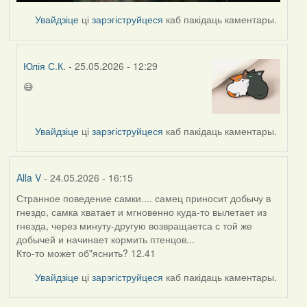
Увайдзіце
ці
зарэгіструйцеся
каб пакідаць каментары.
Юлія С.К.
- 25.05.2026 - 12:29
😅
In
reply
to
Увайдзіце
ці
зарэгіструйцеся
каб пакідаць каментары.
by
nasta
Alla V
- 24.05.2026 - 16:15
Странное поведение самки.... самец приносит добычу в
гнездо, самка хватает и мгновенно куда-то вылетает из
гнезда, через минуту-другую возвращаетса с той же
добычей и начинает кормить птенцов...
Кто-то может об"яснить? 12.41
Увайдзіце
ці
зарэгіструйцеся
каб пакідаць каментары.