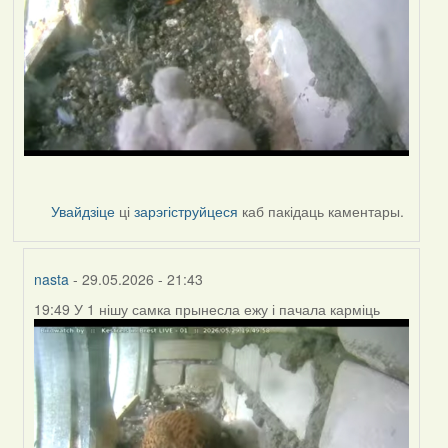
Увайдзіце
ці
зарэгіструйцеся
каб пакідаць каментары.
nasta
- 29.05.2026 - 21:43
19:49 У 1 нішу самка прынесла ежу і пачала карміць
In
reply
to
by
nasta