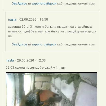
Увайдзіце
ці
зарэгіструйцеся
каб пакідаць каментары.
nasta
- 02.06.2026 - 18:58
здаецца 30 ці 31 мая я бачыла як адзін са старэйшых
In
птушанят дзяўбе мыш, але ён хутка страціў цікавасць да
reply
яе
to
by
Увайдзіце
ці
зарэгіструйцеся
каб пакідаць каментары.
Harrier
nasta
- 29.05.2026 - 12:36
08:03 самец прыляцеў з ежай у 1 нішу