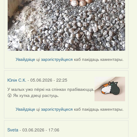
Увайдзіце
ці
зарэгіструйцеся
каб пакідаць каментары.
Юлія С.К.
- 05.06.2026 - 22:25
У малых ужо пёркі на спінках прабіваюцца.
😮 Як хутка дзеці растуць.
Увайдзіце
ці
зарэгіструйцеся
каб пакідаць каментары.
Sveta
- 03.06.2026 - 17:06