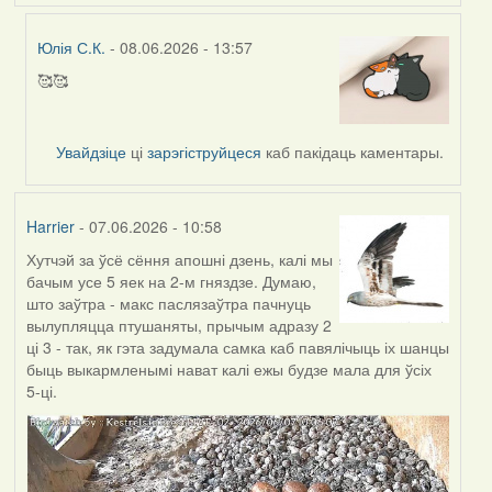
Юлія С.К.
- 08.06.2026 - 13:57
🥰🥰
In
reply
to
Увайдзіце
ці
зарэгіструйцеся
каб пакідаць каментары.
by
Harrier
Harrier
- 07.06.2026 - 10:58
Хутчэй за ўсё сёння апошні дзень, калі мы
бачым усе 5 яек на 2-м гняздзе. Думаю,
што заўтра - макс паслязаўтра пачнуць
вылупляцца птушаняты, прычым адразу 2
ці 3 - так, як гэта задумала самка каб павялічыць іх шанцы
быць выкармленымі нават калі ежы будзе мала для ўсіх
5-ці.