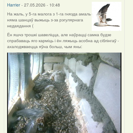
Harrier
- 27.05.2026 - 10:48
На жаль, у 5-га малога з 1-га гнязда амаль
няма шанцаў выжыць з-за рэгулярнага
недаядання (
Ён яшчэ трошкі шавеліцца, але наўрацці самка будзе
спрабаваць яго карміць і ён ляжыць асобна ад сіблінгаў -
ахалоджваецца яўна больш, чым яны: