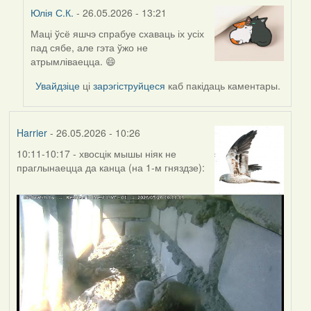
Юлія С.К.
- 26.05.2026 - 13:21
Маці ўсё яшчэ спрабуе схаваць іх усіх
In
пад сябе, але гэта ўжо не
reply
атрымліваецца. 😄
to
by
Увайдзіце
ці
зарэгіструйцеся
каб пакідаць каментары.
Harrier
Harrier
- 26.05.2026 - 10:26
10:11-10:17 - хвосцік мышы ніяк не
праглынаецца да канца (на 1-м гняздзе):