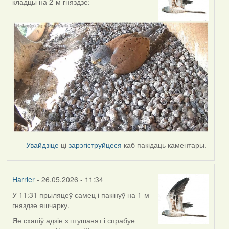
кладцы на 2-м гняздзе:
Увайдзіце
ці
зарэгіструйцеся
каб пакідаць каментары.
Harrier
- 26.05.2026 - 11:34
У 11:31 прыляцеў самец і пакінуў на 1-м
гняздзе яшчарку.
Яе схапіў адзін з птушанят і спрабуе