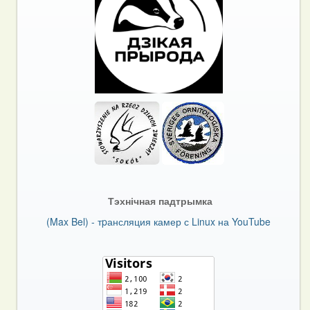
Тэхнічная падтрымка
(Max Bel) - тpансляция камер с Linux на YouTube