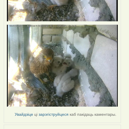
Увайдзіце
ці
зарэгіструйцеся
каб пакідаць каментары.