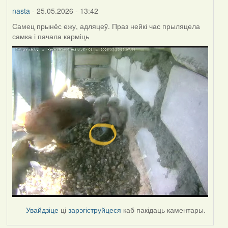
nasta
- 25.05.2026 - 13:42
Самец прынёс ежу, адляцеў. Праз нейкі час прыляцела
самка і пачала карміць
Увайдзіце
ці
зарэгіструйцеся
каб пакідаць каментары.