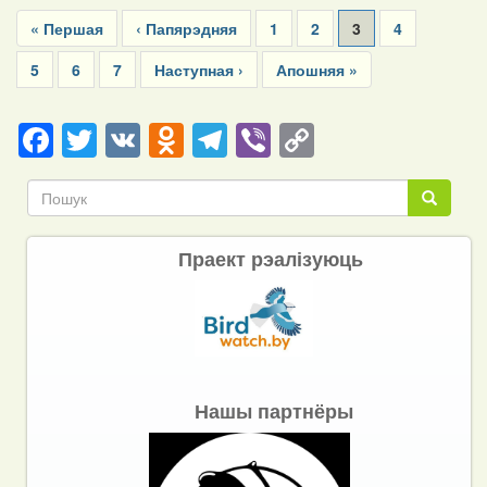
Pagination
First
« Першая
Previous
‹ Папярэдняя
Page
1
Page
2
Current
3
Page
4
page
page
page
Page
5
Page
6
Page
7
Next
Наступная ›
Last
Апошняя »
page
page
Facebook
Twitter
VK
Odnoklassniki
Telegram
Viber
Copy
Link
Пошук
Пошук
Праект рэалізуюць
Нашы партнёры