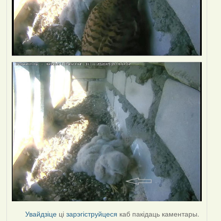
Увайдзіце
ці
зарэгіструйцеся
каб пакідаць каментары.