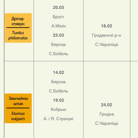
20.03
Брэст
А.Мініч
18.02
23.03
Гродзенскі р-н
Бяроза
С.Чарапіца
С.Бобель
14.02
Бяроза
С.Бобель
19.02
24.02
Кобрын
Гродна
А. і Я. Страчукі
С.Чарапіца