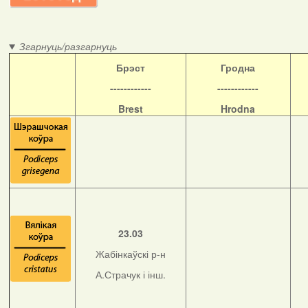
Згарнуць/разгарнуць
Б
рэст
Гродна
------------
------------
Brest
Hrodna
23.03
Жабінкаўскі р-н
А.Страчук і інш.