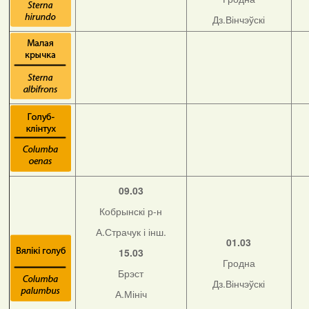
Дз.Вінчэўскі
09.03
Кобрынскі р-н
А.Страчук і інш.
01.03
15.03
Гродна
Брэст
Дз.Вінчэўскі
А.Мініч