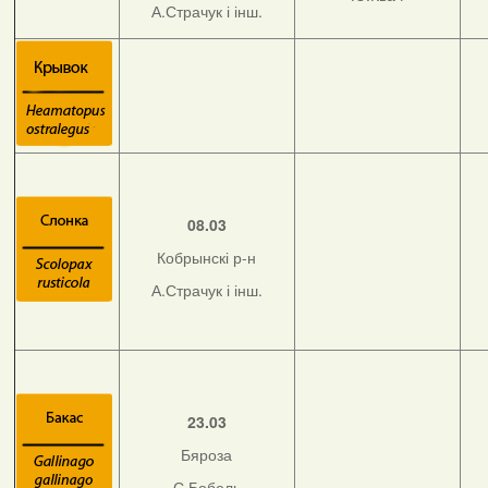
А.Страчук і інш.
08.03
Кобрынскі р-н
А.Страчук і інш.
23.03
Бяроза
С.Бобель