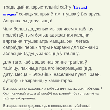
Традыцыйна карыстальнікі сайту "
Птушкі
"
сочаць за прылётам птушак ў Беларусь.
штодня
Запрашаем далучыцца!
Чым больш дадзеных мы занясем у табліцу
прылётаў, тым больш адэкватная карціна
вяртання птушак атрымаецца. Як і летась,
сапраўды першыя тры назіранні для кожнай з
абласцей будуць заносіцца ў табліцу.
Для таго, каб Вашае назіранне трапіла ў
табліцу, пакіньце пра яго інфармацыю (від,
дату, месца – бліжэйшы населены пункт і раён,
аўтар(ы) назірання) у каментарах
.
Выкарыстанне дадзеных з табліцы для навуковых публікацый
без пісьмовай згоды аўтара(ў) назіранняў і без спасылкі на
табліцу забаронена.
Выкарыстанне дадзеных для ненавуковых публікацый