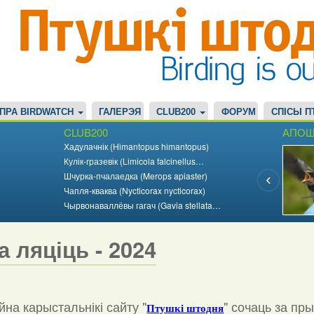
ПРА BIRDWATCH
ГАЛЕРЭЯ
CLUB200
ФОРУМ
СПІСЫ П
CLUB200
АПОШ
Хадулачнік (Himantopus himantopus)
Кулік-гразевік (Limicola falcinellus…
Шчурка-пчалаедка (Merops apiaster)
Чапля-кваква (Nycticorax nycticorax)
Чырвонаваллёвы гагач (Gavia stellata…
а ляціць - 2024
на карыстальнікі сайту "
"
сочаць за пр
Птушкі штодня