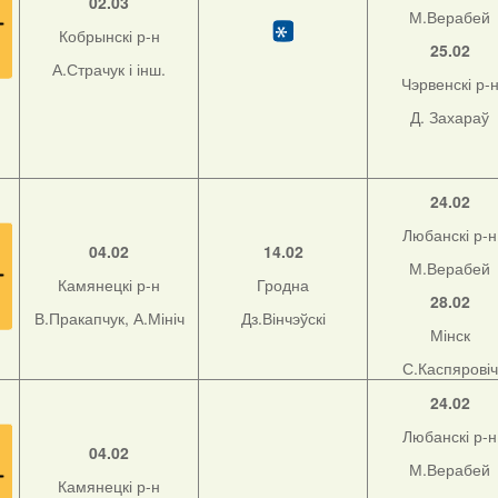
02.03
М.Верабей
Кобрынскі р-н
25.02
А.Страчук і інш.
Чэрвенскі р-
Д. Захараў
24.02
Любанскі р-н
04.02
14.02
М.Верабей
Камянецкі р-н
Гродна
28.02
В.Пракапчук, А.Мініч
Дз.Вінчэўскі
Мінск
С.Каспяровіч
24.02
Любанскі р-н
04.02
М.Верабей
Камянецкі р-н