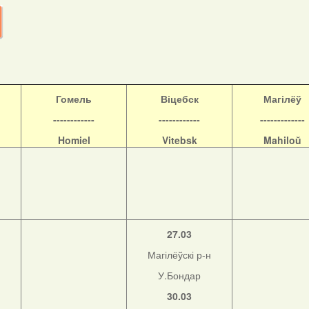
Гомель
Віцебск
Магілёў
------------
------------
-------------
Homiel
Vitebsk
Mahiloŭ
27.03
Магілёўскі р-н
У.Бондар
30.03