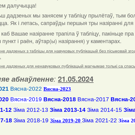
ем далучыцца!
ш дадзеных мы занясем у табліцу прылётаў, тым бо
ца. Як і летась, сапраўды першыя тры назіранні для 
 каб Вашае назіранне трапіла ў табліцу, пакіньце пр
пункт і раён, аўтар(ы) назірання) у каментарах
.
е дадзеных з табліцы для навуковых публікацый без пісьмовай згоды
.
е дадзеных для ненавуковых публікацый магчымае толькі са спасылк
яе абнаўленне
:
21.05.2024
021
Вясна-2022
Вясна
-2023
020
Вясна-2019
Вясна-2018
Вясна-2017
Вясна-2
11-12
Зіма 2012-13
Зіма 2013-14
Зіма 2014-15
Зім
17-18
Зіма 2018-19
Зіма 2021-22
Зіма 2019-20
Зіма 2