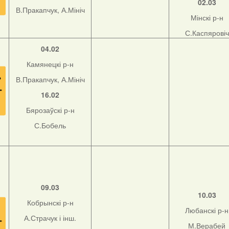
02.03
В.Пракапчук, А.Мініч
Мінскі р-н
С.Каспяровіч
04.02
Камянецкі р-н
В.Пракапчук, А.Мініч
16.02
Бярозаўскі р-н
С.Бобель
09.03
10.03
Кобрынскі р-н
Любанскі р-н
А.Страчук і інш.
М.Верабей