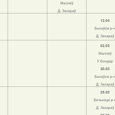
Магілёў
Д. Захараў
12.04
Быхаўcкі р-
Д. Захараў
02.03
Магілёў
У.Бондар
30.03
Быхаўскі р-
Д. Захараў
25.02
Бялыніцкі р-
Д. Захараў