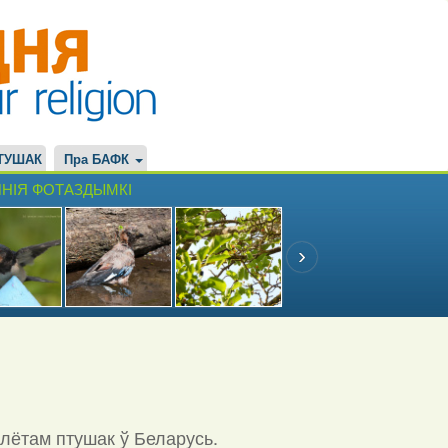
ТУШАК
Пра БАФК
НІЯ ФОТАЗДЫМКІ
ылётам птушак ў Беларусь.