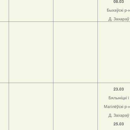
08.03
Быхаўскі р-
Д. Захараў
23.03
Бялыніцкі і
Магілёўскі р-
Д. Захараў
25.03