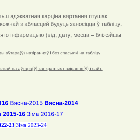
льш адэкватная карціна вяртання птушак
кожнай з абласцей будуць заносіцца ў табліцу.
а яго інфармацыю (від, дату, месца – бліжэйшы
 аўтара(ў) назіранняў і без спасылкі на табліцу
ай на аўтара(ў) канкрэтных назірання(ў) і сайт.
016
Вясна-2015
Вясна-2014
а 2015-16
Зіма 2016-17
022-23
Зіма 2023-24