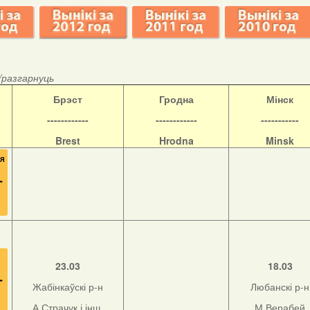
/разгарнуць
Б
рэст
Гродна
Мінск
------------
------------
-----------
Brest
Hrodna
Minsk
23.03
18.03
Жабінкаўскі р-н
Любанскі р-н
А.Страчук і інш.
М.Верабей