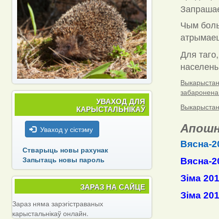
Запраша
Чым боль
атрымаец
Для таго,
населены 
Выкарыстанн
забаронена
УВАХОД ДЛЯ
Выкарыстанн
КАРЫСТАЛЬНІКАЎ
Апошн
Уваход у сістэму
Вясна-2
Стварыць новы рахунак
Запытаць новы пароль
Вясна-2
Зіма 20
ЗАРАЗ НА САЙЦЕ
Зіма 20
Зараз няма зарэгістраваных
карыстальнікаў онлайн.