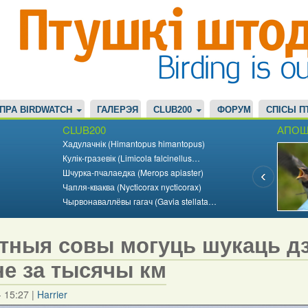
ПРА BIRDWATCH
ГАЛЕРЭЯ
CLUB200
ФОРУМ
СПІСЫ П
CLUB200
АПОШ
Хадулачнік (Himantopus himantopus)
Кулік-гразевік (Limicola falcinellus…
Шчурка-пчалаедка (Merops apiaster)
Чапля-кваква (Nycticorax nycticorax)
Чырвонаваллёвы гагач (Gavia stellata…
тныя совы могуць шукаць дз
не за тысячы км
- 15:27
|
Harrier