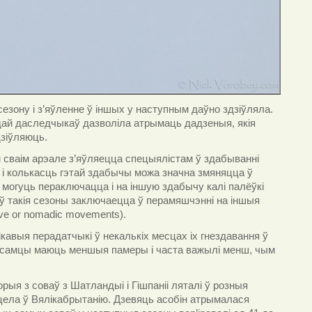
сезону і з’яўленне ў іншых у наступным даўно здзіўляла.
ай даследчыкаў дазволіла атрымаць дадзеныя, якія
дзіўляюць.
м сваім арэале з’яўляецца спецыялістам ў здабыванні
і колькасць гэтай здабычы можа значна змяняцца ў
 могуць пераключацца і на іншую здабычу калі палёўкі
 ў такія сезоны заключаецца ў перамяшчэнні на іншыя
tive or nomadic movements
)
.
кавыя перадатчыкі ў некалькіх месцах іх гнездавання ў
то самцы маюць меншыя памеры і часта важылі менш, чым
рыя з соваў з Шатландыі і Гішпаніі ляталі ў розныя
яцела ў Вялікабрытанію. Дзевяць асобін атрымалася