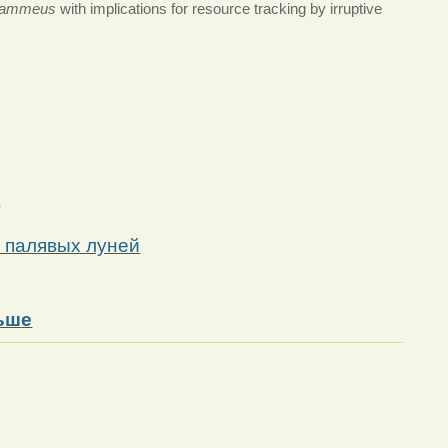
flammeus
with implications for resource tracking by irruptive
ў
х палявых луней
льш
е