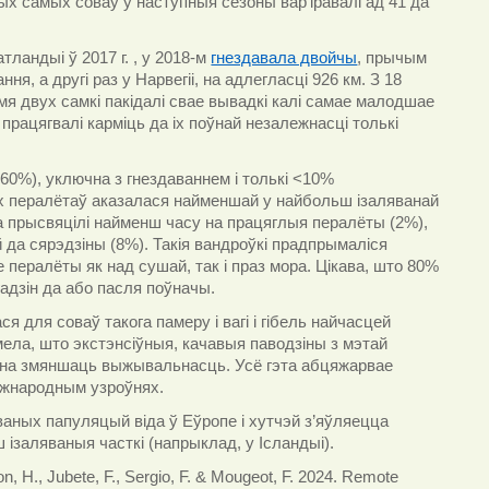
ых самых соваў у наступныя сезоны вар’іравалі ад 41 да
ландыі ў 2017 г. , у 2018-м
гнездавала двойчы
, прычым
, а другі раз у Нарвегіі, на адлегласці 926 км. З 18
мя двух самкі пакідалі свае вывадкі калі самае малодшае
рацягвалі карміць да іх поўнай незалежнасці толькі
>60%)
, уключна з гнездаваннем і толькі
<10%
х пералётаў аказалася найменшай у найбольш ізаляванай
ва прысвяцілі найменш часу на працяглыя пералёты (2%),
й да сярэдзіны (8%). Такія вандроўкі прадпрымаліся
бе пералёты як над сушай, так і праз мора. Цікава, што 80%
адзін да або пасля поўначы.
для соваў такога памеру і вагі і гібель найчасцей
мела, што экстэнсіўныя, качавыя паводзіны з мэтай
ачна змяншаць выжывальнасць. Усё гэта абцяжарвае
міжнародным узроўнях.
аных папуляцый віда ў Еўропе і хутчэй з’яўляецца
ш ізаляваныя часткі (напрыклад, у Ісландыі).
on, H., Jubete, F., Sergio, F. & Mougeot, F. 2024. Remote