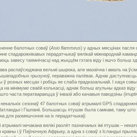
кненне балотных соваў (
Asio flammeus
) у адных мясцінах пасля 
не спадарожнікавых перадатчыкаў вялікай міжнароднай каманд
ць завесу таямнічасці над жыццём гэтага віду і яшчэ больш з
ава распаўсюджана вельмі шырока, але мазаічна і амаль на ўсі
шападобных грызуноў, пераважна палёвак. Аднак даступнасць 
ы ў розных месцах і робіць яе слаба прадказальнай. І хаця совы
а на мінімуме сваёй колькасці, аднак больш агульны адказ віду
 што часта ператвараецца ў інвазіі або качавыя паводзіны (
irrup
 некалькіх сезонаў 47 балотных соваў атрымалі
GPS
спадарожні
Шатландыі і Гішпаніі. Большасць птушак была самкамі, таму ш
а для размяшчэння на іх перадатчыкаў.
 атрымалі нечакана вялікі разлёт пазначаных імі птушак – некато
я краіны і ў Паўночную Афрыку, а адна з соваў з Ісландыі прыл