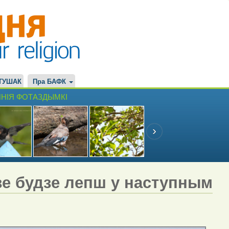
ТУШАК
Пра БАФК
НІЯ ФОТАЗДЫМКІ
е будзе лепш у наступным