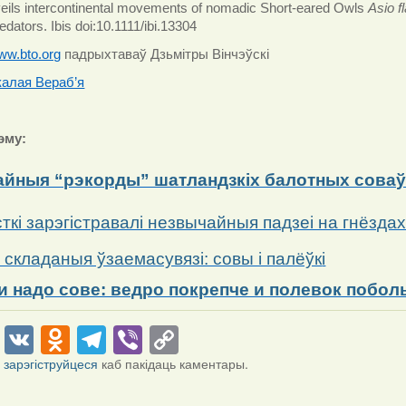
veils intercontinental movements of nomadic Short-eared Owls
Asio 
redators. Ibis doi:10.1111/ibi.13304
ww.bto.org
падрыхтаваў Дзьмітры Вінчэўскі
калая Вераб’я
эму:
йныя “рэкорды” шатландзкіх балотных сова
ткі зарэгістравалі незвычайныя падзеі на гнёзда
складаныя ўзаемасувязі: совы і палёўк
і
и надо сове: ведро покрепче и полевок побо
cebook
Twitter
VK
Odnoklassniki
Telegram
Viber
Copy
Link
і
зарэгіструйцеся
каб пакідаць каментары.