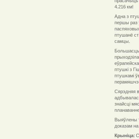
прасачыць 
4.216 км!
Адна з пту
першы раз у
паспяховых
птушанё ст
самцы.
Большасць 
прыходзіла
еўрапейска
птушкі з Г
птушкамі ўв
перамяшчэн
Сярэдняя в
адбывалася
знайсці мя
планаванне
Выяўлены т
доказам на 
Крыніца:
C