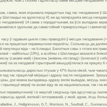
даўжэй, чым 2 сезоны і адлегласці паміж месцамі гнездавання т
шак, самка, якая атрымала перадатчык пад час гнездавання ў Шат
 Шатландыі на адлегласці 41 км ад папярэдняга месца гнездавання
 гнездаванняў 14 самак з перадатчыкамі, ва ўсіх выпадках акра
анавілася здольнае да самастойнай тэрмарэгуляцыі і савянятаў п
часу ў гадавым цыкле совы праводзілі ў месцах гнездавання
(
ся на працяглыя перамяшчэнні-пералёты. Схільнасць да далёкі
й папуляцыі віда – на Ісландыі. Балотныя совы з гэтага востра
ішпаніі – найбольш (19%), а асобіны з Шатландыі аказаліся бліжэ
есну (сакавік-май) і ўвосень (жнівень-лістапад) і ўключалі ў ся
няў па-за гнездавой тэрыторыяй ажыццяўлялася на працягу 6 г
ыжывальнасць дарослых птушак у 47% была ніжэй, чым чакалася 
 пад час працяглай міграцыі і адразу пасля гнездавання. Зразу
сціны, дзе можна выгадаваць адразу вялікі вывадак, могуць зн
 і прыняццё мераў па ахове віду як на нацыянальным, так і на 
ып перамяшчэнняў і іх маштаб сведчыць пра адсутнасць ізаляв
карысць адной, вялікай і інтэграванай, у якой, аднак, ёсць боль
alladine, J., Hallgrimsson, G.T., Morrison, N., Southall, C., Gunnarss