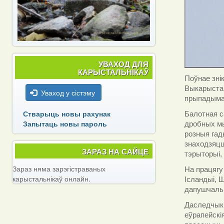
УВАХОД ДЛЯ
КАРЫСТАЛЬНІКАЎ
Поўнае зні
Выкарыстан
Уваход у сістэму
прыпадымаю
Стварыць новы рахунак
Балотная с
Запытаць новы пароль
дробных мы
розныя гад
знаходзяцц
ЗАРАЗ НА САЙЦЕ
тэрыторыі,
Зараз няма зарэгістраваных
На працягу
карыстальнікаў онлайн.
Ісландыі, 
дапушчальн
Даследчыкі
еўрапейскі