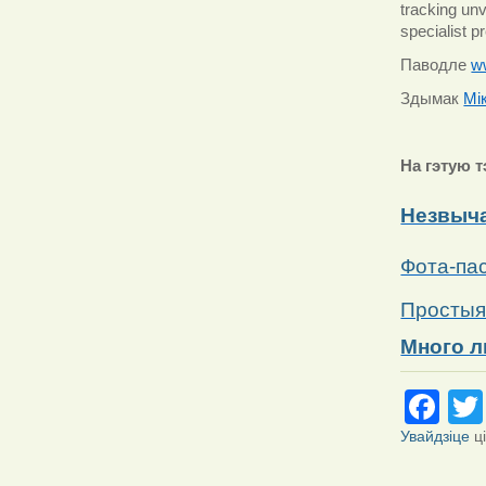
tracking un
specialist p
Паводле
w
Здымак
Мі
На гэтую т
Незвыча
Фота-пас
Простыя 
Много л
Fa
Увайдзіце
ц