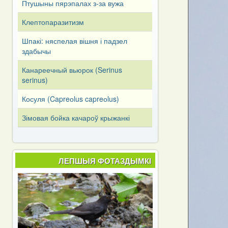
Птушыны пярэпалах з-за вужа
Клептопаразитизм
Шпакі: няспелая вішня і падзел
здабычы
Канареечный вьюрок (Serinus
serinus)
Косуля (Capreоlus capreоlus)
Зімовая бойка качароў крыжанкі
ЛЕПШЫЯ ФОТАЗДЫМКІ