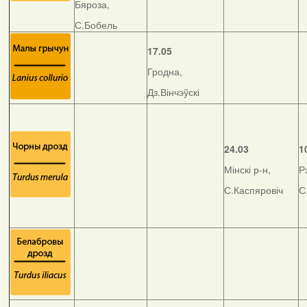
Бяроза,
С.Бобель
17.05
Гродна,
Дз.Вінчэўскі
24.03
1
Мінскі р-н,
Р
С.Каспяровіч
С