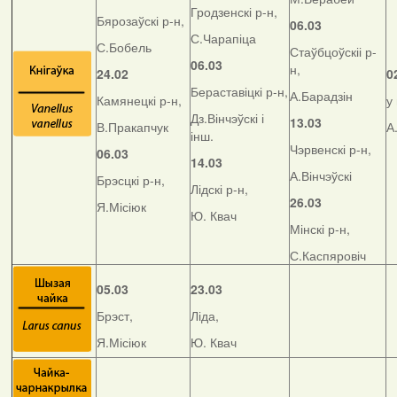
Гродзенскі р-н,
Бярозаўскі р-н,
06.03
С.Чарапіца
С.Бобель
Стаўбцоўскіі р-
06.03
н,
24.02
0
Бераставіцкі р-н,
А.Барадзін
Камянецкі р-н,
у
Дз.Вінчэўскі і
13.03
В.Пракапчук
А
інш.
Чэрвенскі р-н,
06.03
14.03
А.Вінчэўскі
Брэсцкі р-н,
Лідскі р-н,
26.03
Я.Місіюк
Ю. Квач
Мінскі р-н,
С.Каспяровіч
05.03
23.03
Брэст,
Ліда,
Я.Місіюк
Ю. Квач