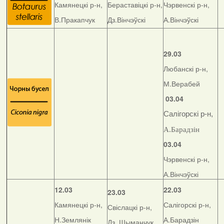
Камянецкі р-н,
Бераставіцкі р-н,
Чэрвенскі р-н,
В.Пракапчук
Дз.Вінчэўскі
А.Вінчэўскі
29.03
Любанскі р-н,
М.Верабей
03.04
Салігорскі р-н,
А.Барадзін
03.04
Чэрвенскі р-н,
А.Вінчэўскі
12.03
22.03
23.03
Камянецкі р-н,
Салігорскі р-н,
Свіслацкі р-н,
Н.Землянік
А.Барадзін
Дз. Шыманчук