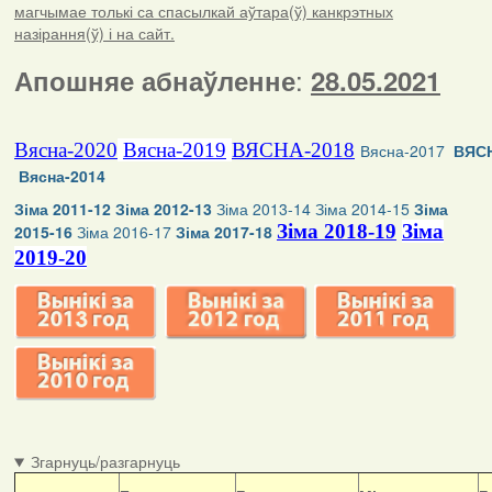
магчымае толькі са спасылкай аўтара(ў) канкрэтных
назірання(ў) і на сайт.
:
Апошняе абнаўленне
28.05.2021
Вясна-2020
Вясна-2019
ВЯСНА-2018
Вясна-2017
ВЯСН
Вясна-2014
Зіма 2011-12
Зіма 2012-13
Зіма 2013-14
Зіма 2014-15
Зіма
Зіма 2018-19
Зіма
2015-16
Зіма 2016-17
Зіма 2017-18
2019-20
Згарнуць/разгарнуць