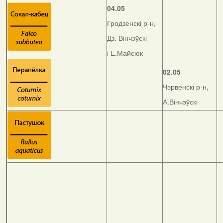
04.05
Гродзенскі р-н,
Дз. Вінчэўскі
і Е.Майсюк
02.05
Чэрвенскі р-н,
А.Вінчэўскі