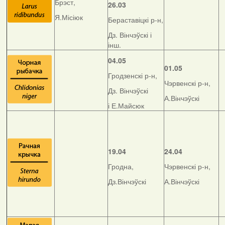
Брэст,
26.03
Я.Місіюк
Бераставіцкі р-н,
Дз. Вінчэўскі і
інш.
04.05
01.05
Гродзенскі р-н,
Чэрвенскі р-н,
Дз. Вінчэўскі
А.Вінчэўскі
і Е.Майсюк
19.04
24.04
Гродна,
Чэрвенскі р-н,
Дз.Вінчэўскі
А.Вінчэўскі