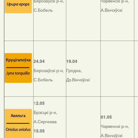
Бярозаўскі р-н,
Чэрвенскі р-н,
С.Бобель
А.Вінчэўскі
24.04
19.04
Бярозаўскі р-н,
Гродна,
С.Бобель
Дз.Вінчэўскі
1
2.05
Брэсцкі р-н,
01.05
А.Сяргеева
Чэрвенскі р-н,
15.05
А.Вінчэўскі