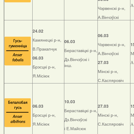
А
Чэрвенскі р-н,
А.Вінчэўскі
24.02
06.03
Камянецкі р-н,
06.03
Чэрвенскі р-н,
1
В.Пракапчук
Бераставіцкі р-н,
А.Вінчэўскі
М
06.03
Дз.Вінчэўскі і
27.03
А
інш.
Брэсцкі р-н,
Мінскі р-н,
Я.Місіюк
С.Каспяровіч
10.03
06.03
27.03
1
Бераставіцкі р-н,
Брэсцкі р-н,
Мінскі р-н,
М
Дз.Вінчэўскі
Я.Місіюк
С.Каспяровіч
А
і Е.Майсюк