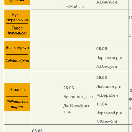
А.Вінчэўскі
і Е.Майсюк
1
Г
С
08.05
Чэрвенскі р-н,
А.Вінчэўскі
29.03
Любанскі р-н,
26.03
3
М.Верабей
Бераставіцкі р-н,
Ж
11.04
Дз. Вінчэўскі і
А
інш.
Чэрвенскі р-н,
А.Вінчэўскі
03.03