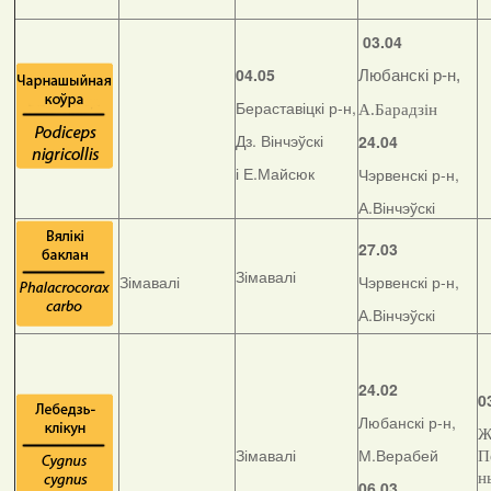
03.04
04.05
Любанскі р-н,
Бераставіцкі р-н,
А.Барадзін
Дз. Вінчэўскі
24.04
і Е.Майсюк
Чэрвенскі р-н,
А.Вінчэўскі
27.03
Зімавалі
Зімавалі
Чэрвенскі р-н,
А.Вінчэўскі
24.02
0
Любанскі р-н,
Ж
Зімавалі
М.Верабей
П
н
06.03