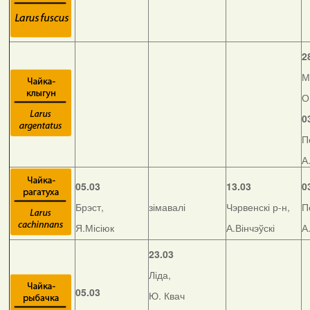
2
М
О
0
П
А
05.03
13.03
0
Брэст,
зімавалі
Чэрвенскі р-н,
П
Я.Місіюк
А.Вінчэўскі
А
23.03
Ліда,
05.03
Ю. Квач