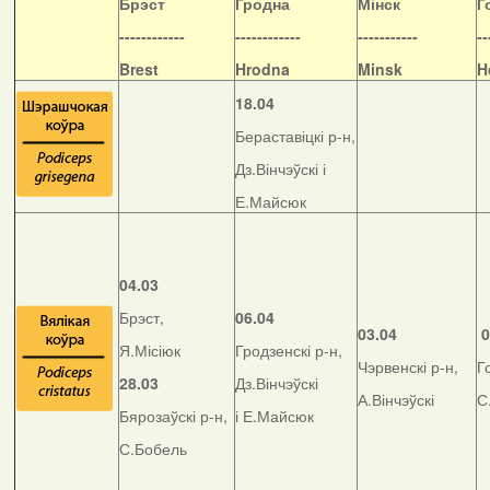
Б
рэст
Гродна
Мінск
Г
------------
------------
-----------
--
Brest
Hrodna
Minsk
H
18.04
Бераставіцкі р-н,
Дз.Вінчэўскі і
Е.Майсюк
04.03
Брэст,
06.04
03.04
0
Я.Місіюк
Гродзенскі р-н,
Чэрвенскі р-н,
Г
28.03
Дз.Вінчэўскі
А.Вінчэўскі
С
Бярозаўскі р-н,
і Е.Майсюк
С.Бобель