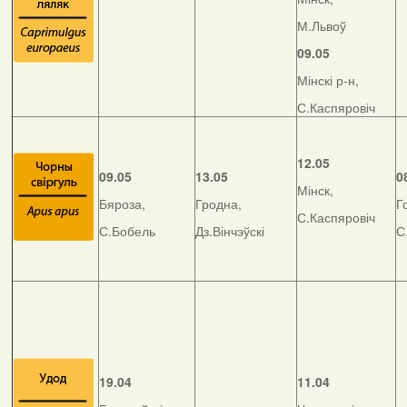
М.Львоў
09.05
Мінскі р-н,
С.Каспяровіч
12.05
09.05
13.05
0
Мінск,
Бяроза,
Гродна,
Г
С.Каспяровіч
С.Бобель
Дз.Вінчэўскі
С
19.04
11.04