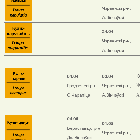
Чэрвенскі р-н,
А.Вінчэўскі
24.04
Чэрвенскі р-н,
А.Вінчэўскі
3
04.04
03.04
Гродзенскі р-н,
Чэрвенскі р-н,
Ж
С.Чарапіца
А.Вінчэўскі
А
04.05
01.05
Бераставіцкі р-н,
Чэрвенскі р-н,
Дз. Вінчэўскі