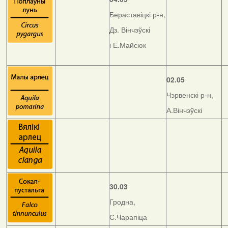
Бераставіцкі р-н,
Дз. Вінчэўскі
і Е.Майсюк
02.05
Чэрвенскі р-н,
А.Вінчэўскі
30.03
Гродна,
С.Чарапіца