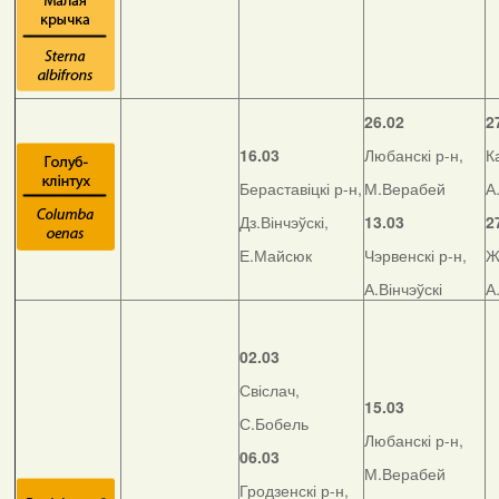
26.02
2
16.03
Любанскі р-н,
К
Бераставіцкі р-н,
М.Верабей
А
Дз.Вінчэўскі,
13.03
2
Е.Майсюк
Чэрвенскі р-н,
Ж
А.Вінчэўскі
А
02.03
Свіслач,
15.03
С.Бобель
Любанскі р-н,
06.03
М.Верабей
Гродзенскі р-н,