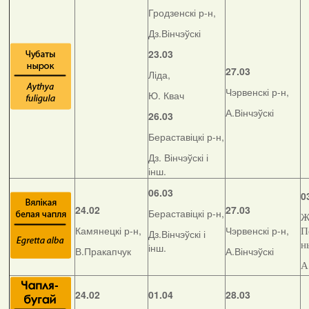
Гродзенскі р-н,
Дз.Вінчэўскі
23.03
27.03
Ліда,
Чэрвенскі р-н,
Ю. Квач
А.Вінчэўскі
26.03
Бераставіцкі р-н,
Дз. Вінчэўскі і
інш.
06.03
0
24.02
27.03
Бераставіцкі р-н,
Ж
Камянецкі р-н,
Чэрвенскі р-н,
П
Дз.Вінчэўскі і
н
інш.
В.Пракапчук
А.Вінчэўскі
А
24.02
01.04
28.03