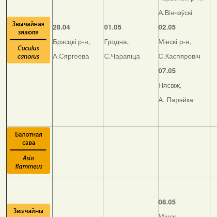
А.Вінчэўскі
28.04
01.05
02.05
Брэсцкі р-н,
Гродна,
Мінскі р-н,
А.Сяргеева
С.Чарапіца
С.Каспяровіч
07.05
Нясвіж,
А. Парэйка
08.05
Мінск,