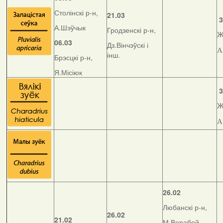
Столінскі р-н,
21.03
3
А.Шэўчык
Гродзенскі р-н,
Ж
06.03
Дз.Вінчэўскі і
А
інш.
Брэсцкі р-н,
Я.Місіюк
3
Ж
А
26.02
Любанскі р-н,
26.02
21.02
М.Верабей