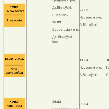
Гродзенскі р-н,
Дз.Вінчэўскі,
27.03
Е.Майсюк
Чэрвенскі р-н,
26.03
А.Вінчэўскі
Бераставіцкі р-н,
Дз. Вінчэўскі і
інш.
11.04
0
Чэрвенскі р-н,
Г
А.Вінчэўскі
С
26.03
03.04
Бераставіцкі р-н,