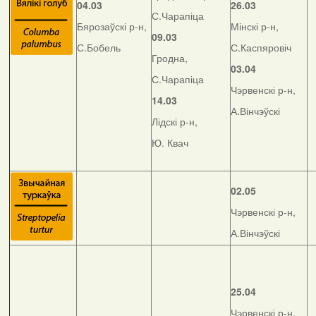
04.03
26.03
С.Чарапіца
Бярозаўскі р-н,
Мінскі р-н,
09.03
С.Бобель
С.Каспяровіч
Гродна,
03.04
С.Чарапіца
Чэрвенскі р-н,
14.03
А.Вінчэўскі
Лідскі р-н,
Ю. Квач
02.05
Чэрвенскі р-н,
А.Вінчэўскі
25.04
Чэрвенскі р-н,