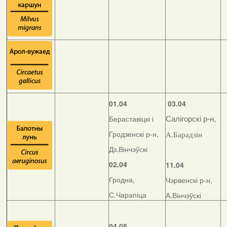
01.04
03.04
Бераставіцкі і
Салігорскі р-н,
Гродзенскі р-н,
А.Барадзін
Дз.Вінчэўскі
02.04
11.04
Гродна,
Чэрвенскі р-н,
С.Чарапіца
А.Вінчэўскі
04.05