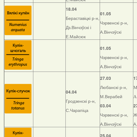
18.04
01.05
Бераставіцкі р-н,
Чэрвенскі р-н,
Дз.Вінчэўскі і
А.Вінчэўскі
Е.Майсюк
01.05
Чэрвенскі р-н,
А.Вінчэўскі
27.03
1
Любанскі р-н,
М
04.04
М.Верабей
А
Гродзенскі р-н,
03.04
2
С.Чарапіца
Чэрвенскі р-н,
Ж
А.Вінчэўскі
А
25.04