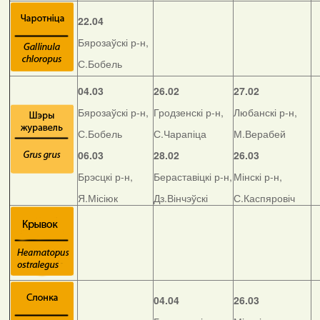
22.04
Бярозаўскі р-н,
С.Бобель
04.03
26.02
27.02
Бярозаўскі р-н,
Гродзенскі р-н,
Любанскі р-н,
С.Бобель
С.Чарапіца
М.Верабей
06.03
28.02
26.03
Брэсцкі р-н,
Бераставіцкі р-н,
Мінскі р-н,
Я.Місіюк
Дз.Вінчэўскі
С.Каспяровіч
04.04
26.03