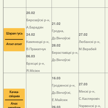
20.02
Бярозаўскі р-н,
21.02
А.Барадзін
Гродна,
24.02
27.02
Дз.Вінчэўскі
Камянецкі р-н,
Любанскі р-н,
28.02
В.Пракапчук
М.Верабей
Бераставіцкі р-н,
06.03
Дз.Вінчэўскі
Брэсцкі р-н,
Я.Місіюк
16.03
27.03
Гродзенскі р-н,
Мінскі р-н,
Дз.Вінчэўскі,
С.Каспяровіч
Е.Майсюк
Чэрвенскі р-н,
26.03