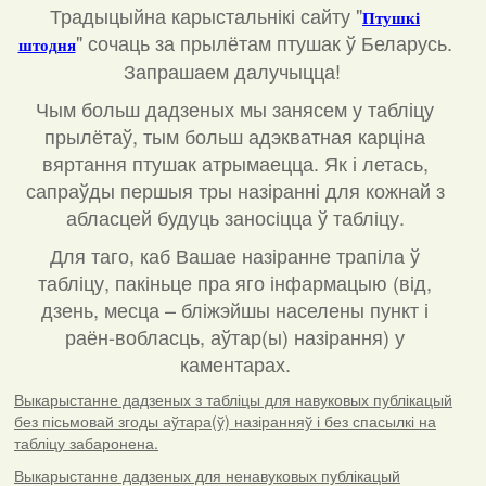
Традыцыйна карыстальнікі сайту "
Птушкі
"
сочаць за прылётам птушак ў Беларусь.
штодня
Запрашаем далучыцца!
Чым больш дадзеных мы занясем у табліцу
прылётаў, тым больш адэкватная карціна
вяртання птушак атрымаецца. Як і летась,
сапраўды першыя тры назіранні для кожнай з
абласцей будуць заносіцца ў табліцу.
Для таго, каб Вашае назіранне трапіла ў
табліцу, пакіньце пра яго інфармацыю (від,
дзень, месца – бліжэйшы населены пункт і
раён-вобласць, аўтар(ы) назірання) у
каментарах
.
Выкарыстанне дадзеных з табліцы для навуковых публікацый
без пісьмовай згоды аўтара(ў) назіранняў і без спасылкі на
табліцу забаронена.
Выкарыстанне дадзеных для ненавуковых публікацый