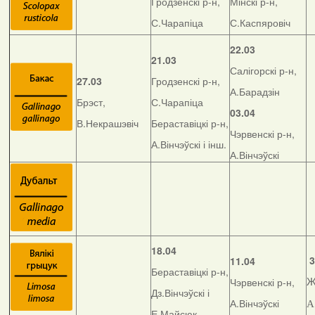
Гродзенскі р-н,
Мінскі р-н,
С.Чарапіца
С.Каспяровіч
22.03
21.03
Салігорскі р-н,
27.03
Гродзенскі р-н,
А.Барадзін
Брэст,
С.Чарапіца
03.04
В.Некрашэвіч
Бераставіцкі р-н,
Чэрвенскі р-н,
А.Вінчэўскі і інш.
А.Вінчэўскі
18.04
3
11.04
Бераставіцкі р-н,
Чэрвенскі р-н,
Ж
Дз.Вінчэўскі і
А.Вінчэўскі
А
Е.Майсюк