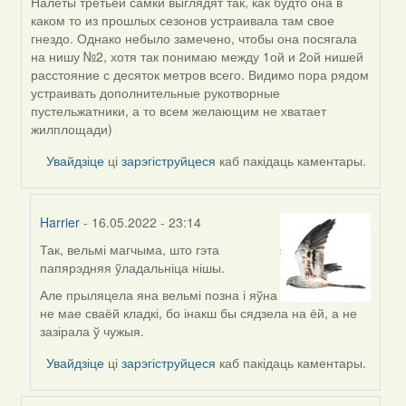
Налеты третьей самки выглядят так, как будто она в
In
каком то из прошлых сезонов устраивала там свое
reply
гнездо. Однако небыло замечено, чтобы она посягала
to
на нишу №2, хотя так понимаю между 1ой и 2ой нишей
by
расстояние с десяток метров всего. Видимо пора рядом
Harrier
устраивать дополнительные рукотворные
пустельжатники, а то всем желающим не хватает
жилплощади)
Увайдзіце
ці
зарэгіструйцеся
каб пакідаць каментары.
Harrier
- 16.05.2022 - 23:14
Так, вельмі магчыма, што гэта
In
папярэдняя ўладальніца нішы.
reply
to
Але прыляцела яна вельмі позна і яўна
by
не мае сваёй кладкі, бо інакш бы сядзела на ёй, а не
ZNR
зазірала ў чужыя.
Увайдзіце
ці
зарэгіструйцеся
каб пакідаць каментары.