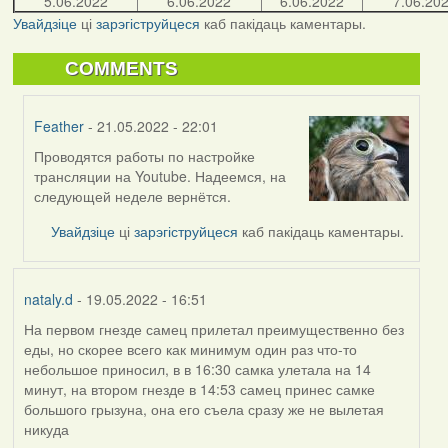
5.06.2022
6.06.2022
6.06.2022
7.06.20
Увайдзіце
ці
зарэгіструйцеся
каб пакідаць каментары.
COMMENTS
Feather
- 21.05.2022 - 22:01
Проводятся работы по настройке
In
трансляции на Youtube. Надеемся, на
reply
следующей неделе вернётся.
to
by
Увайдзіце
ці
зарэгіструйцеся
каб пакідаць каментары.
bzzzil
nataly.d
- 19.05.2022 - 16:51
На первом гнезде самец прилетал преимущественно без
еды, но скорее всего как минимум один раз что-то
небольшое приносил, в в 16:30 самка улетала на 14
минут, на втором гнезде в 14:53 самец принес самке
большого грызуна, она его съела сразу же не вылетая
никуда