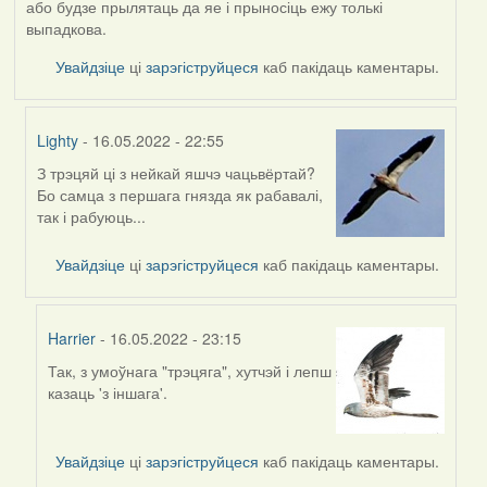
або будзе прылятаць да яе і прыносіць ежу толькі
выпадкова.
Увайдзіце
ці
зарэгіструйцеся
каб пакідаць каментары.
Lighty
- 16.05.2022 - 22:55
З трэцяй ці з нейкай яшчэ чацьвёртай?
In
Бо самца з першага гнязда як рабавалі,
reply
так і рабуюць...
to
by
Увайдзіце
ці
зарэгіструйцеся
каб пакідаць каментары.
Harrier
Harrier
- 16.05.2022 - 23:15
Так, з умоўнага "трэцяга", хутчэй і лепш
In
казаць 'з іншага'.
reply
to
by
Увайдзіце
ці
зарэгіструйцеся
каб пакідаць каментары.
Lighty