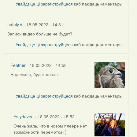
Увайдзіце
ці
зарэгіструйцеся
каб пакідаць каментары.
nataly.d
- 18.05.2022 - 14:31
Записи видео больше не будет?
Увайдзіце
ці
зарэгіструйцеся
каб пакідаць каментары.
Feather
- 18.05.2022 - 14:50
Надеемся, будет позже.
In
reply
to
by
Увайдзіце
ці
зарэгіструйцеся
каб пакідаць каментары.
nataly.d
Estydaven
- 18.05.2022 - 15:52
Очень жаль, что в новом плеере нет
In
возможности перемотки=(
reply