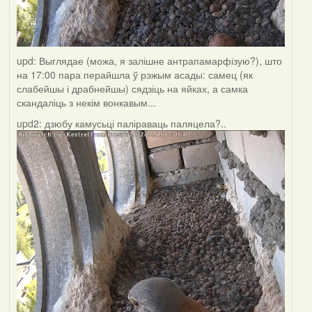
upd: Выглядае (можа, я залішне антрапамарфізую?), што
на 17:00 пара перайшла ў рэжым асады: самец (як
слабейшы і драбнейшы) сядзіць на яйках, а самка
скандаліць з некім вонкавым...
upd2: дзюбу камусьці паліраваць паляцела?..