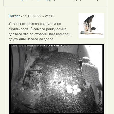
Harrier
- 15.05.2022 - 21:04
Уначы гісторыя са свіргулём не
In
скончылася. З самага ранку самка
reply
дастала яго са схованкі пад камерай і
to
доўга-ашчыпвала даядала.
by
Feather