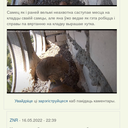
Самец як і раней вельмі неахвотна саступае месца на
кладцы сваёй самцы, але яна ўжо ведае як гэта робіцца і
справы па вяртанню на кладку вырашае хутка.
Увайдзіце
ці
зарэгіструйцеся
каб пакідаць каментары.
ZNR
- 16.05.2022 - 22:39