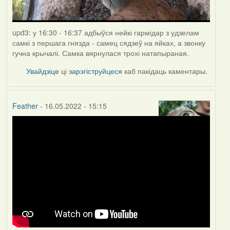
upd3: у 16:30 - 16:37 адбыўся нейкі гармідар з удзелам
самкі з першага гнязда - самец сядзеў на яйках, а звонку
гучна крычалі. Самка вярнулася трохі натапыраная.
Увайдзіце
ці
зарэгіструйцеся
каб пакідаць каментары.
Feather
- 16.05.2022 - 15:15