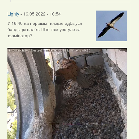
Lighty
- 16.05.2022 - 16:54
У 16:40 на першым гняздзе адбыўся
бандыцкі налёт. Што там увогуле за
тэрмінатар?..