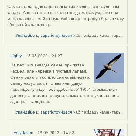
Самка стала адлятаць на лічаныя хвіліны, застаўляючы
кладку. Але за гэты час і каля гнязда максімум, што яна
можа злавіць - майскі жук. Усё іншае патрабуе больш часу
і большай адлегласці.
Увайдзіце
ці
зарэгіструйцеся
каб пакідаць каментары.
Lighty
- 15.05.2022 - 21:27
На першым гняздзе самец прылятае
In
часцей, але нярэдка з пустымі лапамі.
reply
Сёння было й так, што самка вылецела
to
самцу насустрач, і потым яны ўдвух
by
прыляцелі ў нішу - без здабычы. У 19:51 атрымалася
Harrier
данесці ...нейкага грызуна, самка так яго ўхапіла, што
здаецца - галодная.
Увайдзіце
ці
зарэгіструйцеся
каб пакідаць каментары.
Estydaven
- 16.05.2022 - 14:52