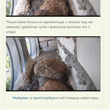
'Наша'самка больш не царамоніцца з самцом пад час
заменаў і дзейнічае хутка і фактычна выпіхвае яго з
кладкі.
Увайдзіце
ці
зарэгіструйцеся
каб пакідаць каментары.