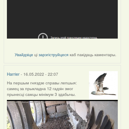
Увайдзіце
ці
зарэгіструйцеся
каб пакідаць каментары.
Harrier
- 16.05.2022 - 22:07
На першым гняздзе справы лепшыя:
самец за прыкладна 12 гадзін змог
прынесці самцы мінімум 3 здабычы.