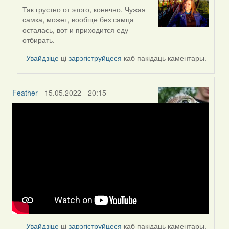
Так грустно от этого, конечно. Чужая
In
самка, может, вообще без самца
reply
осталась, вот и приходится еду
to
отбирать.
by
Lighty
Увайдзіце
ці
зарэгіструйцеся
каб пакідаць каментары.
Feather
- 15.05.2022 - 20:15
Увайдзіце
ці
зарэгіструйцеся
каб пакідаць каментары.