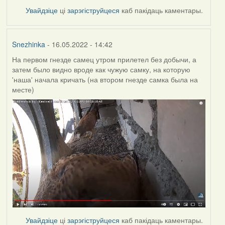
Увайдзіце
ці
зарэгіструйцеся
каб пакідаць каментары.
Snezhinka
- 16.05.2022 - 14:42
На первом гнезде самец утром прилетел без добычи, а
затем было видно вроде как чужую самку, на которую
'наша' начала кричать (на втором гнезде самка была на
месте)
Увайдзіце
ці
зарэгіструйцеся
каб пакідаць каментары.