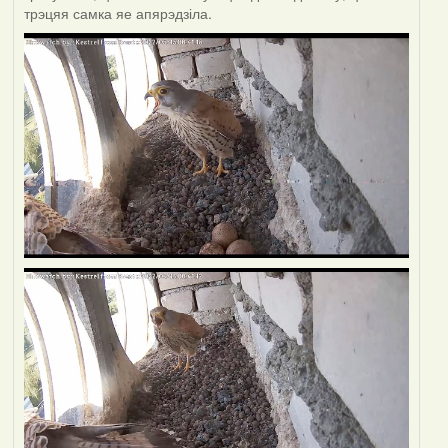
трэцяя самка яе апярэдзіла.