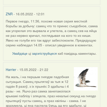
ZNR
- 16.05.2022 - 12:01
Первое гнездо, 11:36, похоже новая серия местной
борьбы за добычу: самец что то принес съедобное, самка
как угорелая это вырвала и улетела, а самец сев на яйца
не раз нервно кричал, поглядывая на кого то из ниши.
Явно не голуби его так вдруг забеспокоили. Предидущую
серию наблюдал 14.05 - описал увиденное в коментах.
Увайдзіце
ці
зарэгіструйцеся
каб пакідаць каментары.
Harrier
- 15.05.2022 - 21:22
На жаль, і на першым гняздзе падобная
сытуацыя. Самец прылятаў за тыя ж 12
гадзін 8 разоў, з іх прынёс 3 здабычы і 4
разы - не. Яшчэ раз самка занепакоілася
крыкамі паблізу і зляцела, праз некалькі секунд на гняздо
прыляцеў пусты самец, а праз хвіліны - самка. І не
зразумела, ці яна паспела ўзяць ад яго здабычу, ці