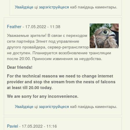
to
Увайдзіце
ці
зарэгіструйцеся
каб пакідаць каментары.
by
Feather
Feather
- 17.05.2022 - 11:38
Уважаемые зрители! В связи с переходом
сети партнёра Элнет под управление
другого провайдера, сервер-ретранслятор
не доступен. Планируется возобновление трансляции
после 20:00. Приносим извинения за неудобства.
Dear friends!
For the technical reasons we need to change internet
provider and stop the stream from the nests of falcons
at least till 20.00 today.
We are sorry for any
inconvenience.
Увайдзіце
ці
зарэгіструйцеся
каб пакідаць каментары.
Paviel
- 17.05.2022 - 11:16