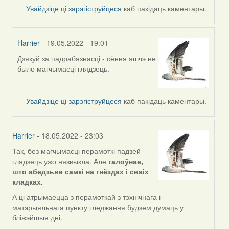
Увайдзіце
ці
зарэгіструйцеся
каб пакідаць каментары.
Harrier
- 19.05.2022 - 19:01
Дзякуй за падрабязнасці - сёння яшчэ не
In
было магчымасці глядзець.
reply
to
by
Увайдзіце
ці
зарэгіструйцеся
каб пакідаць каментары.
nataly.d
Harrier
- 18.05.2022 - 23:03
Так, без магчымасці перамоткі падзей
глядзець ужо нязвыкла. Але
галоўнае,
што абедзьве самкі на гнёздах і сваіх
кладках.
А ці атрымаецца з перамоткай з тэхнічнага і
матэрыяльнага пункту гледжання будзем думаць у
бліжэйшыя дні.