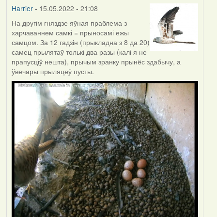
Harrier
- 15.05.2022 - 21:08
На другім гняздзе яўная праблема з
харчаваннем самкі = прыносамі ежы
самцом. За 12 гадзін (прыкладна з 8 да 20)
самец прылятаў толькі два разы (калі я не
прапусціў нешта), прычым зранку прынёс здабычу, а
ўвечары прыляцеў пусты.