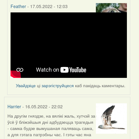
Feather
- 17.05.2022 - 12:03
In
reply
to
by
Harrier
Увайдзіце
ці
зарэгіструйцеся
каб пакідаць каментары.
Harrier
- 16.05.2022 - 22:02
На другім гняздзе, на вялікі жаль, хутчэй за
ўсё ў бліжэйшыя дні адбудзецца трагедыя
- самка будзе вымушаная паляваць сама,
а для гэтага патрэбны час. І гэты час яна