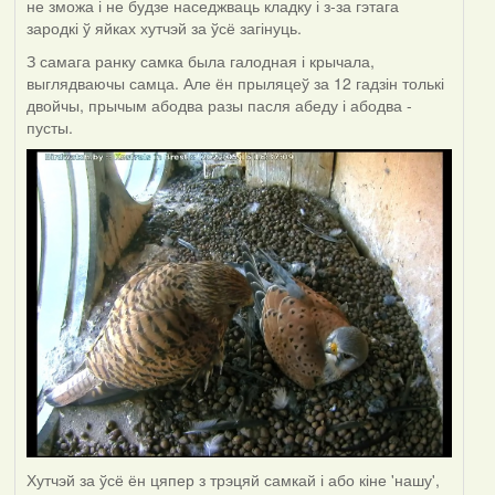
не зможа і не будзе наседжваць кладку і з-за гэтага
зародкі ў яйках хутчэй за ўсё загінуць.
З самага ранку самка была галодная і крычала,
выглядваючы самца. Але ён прыляцеў за 12 гадзін толькі
двойчы, прычым абодва разы пасля абеду і абодва -
пусты.
Хутчэй за ўсё ён цяпер з трэцяй самкай і або кіне 'нашу',