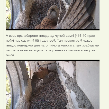
А вось пры абароне гнязда ад чужой самкі ў 16:40 праз
нейкі час саступіў ёй і адляцеў. Тая прылятае ў чужое
гняздо невядома для чаго і нічога кепскага там зрабіць не
паспела ці не захацела, але рэальная магчымасць у яе
была.