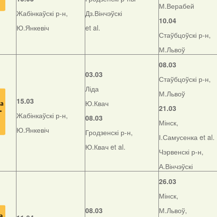
М.Верабей
Жабінкаўскі р-н,
Дз.Вінчэўскі
10.04
Ю.Янкевіч
et al.
Стаўбцоўскі р-н,
М.Львоў
08.03
03.03
Стаўбцоўскі р-н,
Ліда
М.Львоў
15.03
Ю.Квач
21.03
Жабінкаўскі р-н,
08.03
Мінск,
Ю.Янкевіч
Гродзенскі р-н,
І.Самусенка et al.
Ю.Квач et al.
Чэрвенскі р-н,
А.Вінчэўскі
26.03
Мінск,
08.03
М.Львоў,