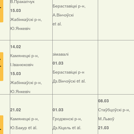
В.Пракапчук
Бераставіцкі р-н,
15.03
А.Вінчэўскі
Жабінкаўскі р-н,
et al.
Ю.Янкевіч
14.02
зімавалі
Камянецкі р-н,
01.03
І.Іванюковіч
Бераставіцкі р-н
15.03
Дз.Вінчэўскі et al.
Жабінкаўскі р-н,
Ю.Янкевіч
08.03
21.02
01.03
Стаўбцоўскі р-н,
Камянецкі р-н,
Гродзенскі р-н,
М.Львоў
Ю.Бакур et al.
Дз.Кіцель et al.
21.03