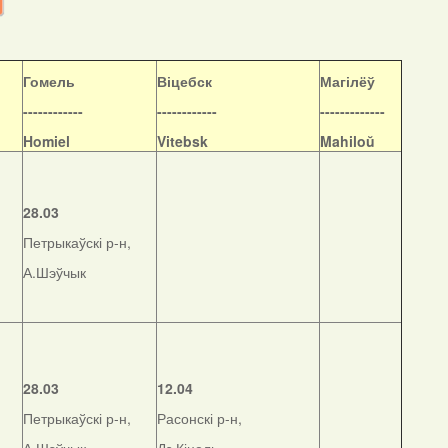
Гомель
Віцебск
Магілёў
------------
------------
-------------
Homiel
Vitebsk
Mahiloŭ
28.03
Петрыкаўскі р-н,
А.Шэўчык
28.03
12.04
Петрыкаўскі р-н,
Расонскі р-н,