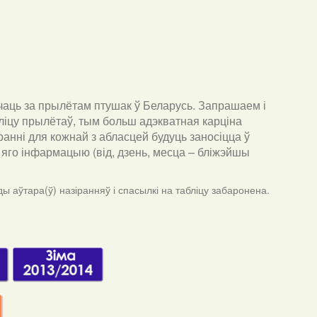
чаць за прылётам птушак ў Беларусь. Запрашаем і
ліцу прылётаў, тым больш адэкватная карціна
анні для кожнай з абласцей будуць заносіцца ў
ра яго інфармацыю (від, дзень, месца – бліжэйшы
ы аўтара(ў) назіранняў і спасылкі на табліцу забаронена.