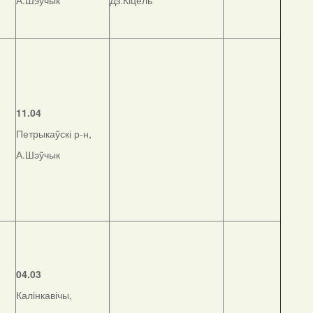
А.Шэўчык
Дз.Кіцель
11.04
Петрыкаўскі р-н,
А.Шэўчык
04.03
Калінкавічы,