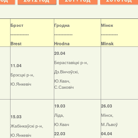
Б
рэст
Гродна
Мінск
------------
------------
-----------
Brest
Hrodna
Minsk
20.04
Бераставіцкі р-н,
11.04
Дз.Вінчэўскі,
Брэсцкі р-н,
Ю.Квач,
Ю.Янкевіч
С.Саковіч
19.03
26.03
Ліда,
Мінск,
15.03
Ю.Квач
М.Львоў
Жабінкаўскі р-н,
22.03
04.04
Ю.Янкевіч