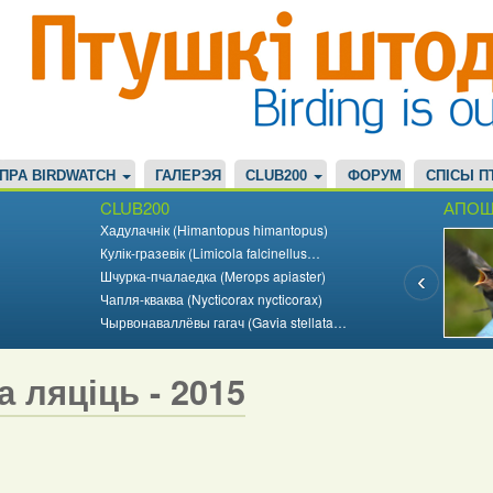
ПРА BIRDWATCH
ГАЛЕРЭЯ
CLUB200
ФОРУМ
СПІСЫ П
CLUB200
АПОШ
Хадулачнік (Himantopus himantopus)
Кулік-гразевік (Limicola falcinellus…
Шчурка-пчалаедка (Merops apiaster)
Чапля-кваква (Nycticorax nycticorax)
Чырвонаваллёвы гагач (Gavia stellata…
а ляціць - 2015