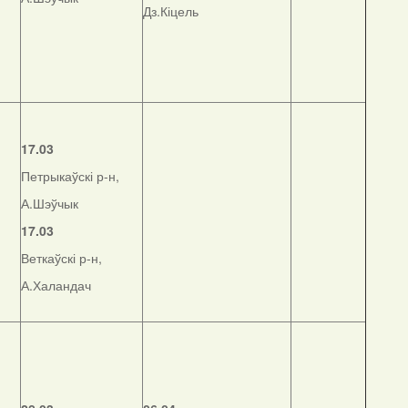
Дз.Кіцель
17.03
Петрыкаўскі р-н,
А.Шэўчык
17.03
Веткаўскі р-н,
А.Халандач