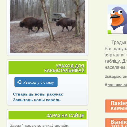
Традыцы
Вас далуч
вяртання 
табліцу. Д
УВАХОД ДЛЯ
населены п
КАРЫСТАЛЬНІКАЎ
Выкарыстанн
Уваход у сістэму
А
пошняе а
Стварыць новы рахунак
Запытаць новы пароль
ЗАРАЗ НА САЙЦЕ
Зараз 1 карыстальнікаў анлайн.