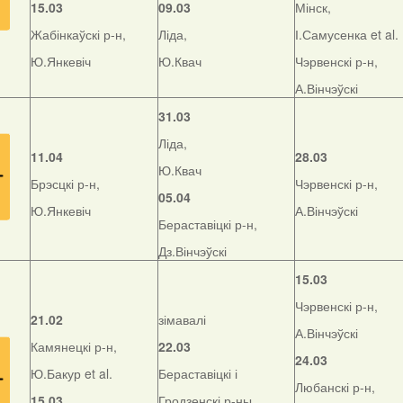
15.03
09.03
Мінск,
Жабінкаўскі р-н,
Ліда,
І.Самусенка et al.
Ю.Янкевіч
Ю.Квач
Чэрвенскі р-н,
А.Вінчэўскі
31.03
Ліда,
11.04
28.03
Ю.Квач
Брэсцкі р-н,
Чэрвенскі р-н,
05.04
Ю.Янкевіч
А.Вінчэўскі
Бераставіцкі р-н,
Дз.Вінчэўскі
15.03
Чэрвенскі р-н,
21.02
зімавалі
А.Вінчэўскі
Камянецкі р-н,
22.03
24.03
Ю.Бакур et al.
Бераставіцкі і
Любанскі р-н,
15.03
Гродзенскі р-ны