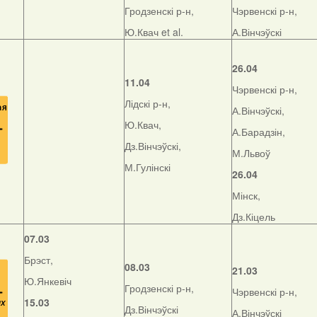
Гродзенскі р-н,
Чэрвенскі р-н,
Ю.Квач et al.
А.Вінчэўскі
26.04
11.04
Чэрвенскі р-н,
Лідскі р-н,
А.Вінчэўскі,
Ю.Квач,
А.Барадзін,
Дз.Вінчэўскі,
М.Львоў
М.Гулінскі
26.04
Мінск,
Дз.Кіцель
07.03
Брэст,
08.03
21.03
Ю.Янкевіч
Гродзенскі р-н,
Чэрвенскі р-н,
15.03
Дз.Вінчэўскі
А.Вінчэўскі