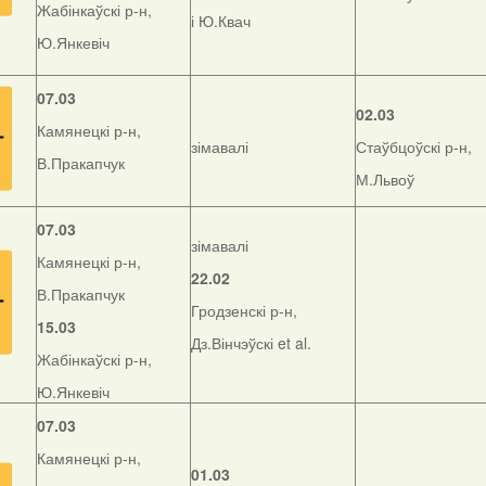
Жабінкаўскі р-н,
і Ю.Квач
Ю.Янкевіч
07.03
02.03
Камянецкі р-н,
зімавалі
Стаўбцоўскі р-н,
В.Пракапчук
М.Львоў
07.03
зімавалі
Камянецкі р-н,
22.02
В.Пракапчук
Гродзенскі р-н,
15.03
Дз.Вінчэўскі et al.
Жабінкаўскі р-н,
Ю.Янкевіч
07.03
Камянецкі р-н,
01.03