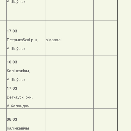
А.Шэўчык
17.03
Петрыкаўскі р-н,
зімавалі
А.Шэўчык
10.03
Калінкавічы,
А.Шэўчык
17.03
Веткаўскі р-н,
А.Халандач
06.03
Калінкавічы