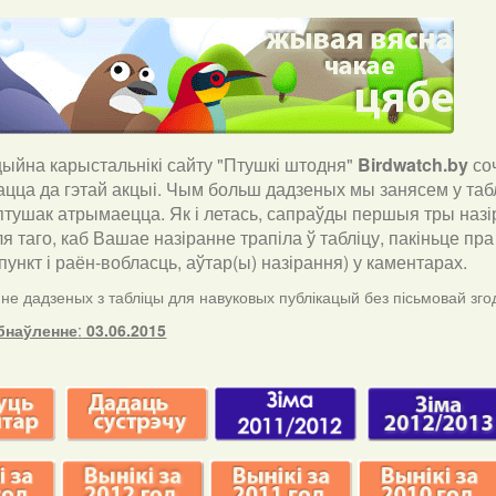
йна карыстальнікі сайту "Птушкі штодня"
Birdwatch
.
by
со
ацца да гэтай акцыі. Чым больш дадзеных мы занясем у таб
птушак атрымаецца. Як і летась, сапраўды першыя тры назір
ля таго, каб Вашае назіранне трапіла ў табліцу, пакіньце п
ункт і раён-вобласць, аўтар(ы) назірання) у каментарах
.
е дадзеных з табліцы для навуковых публікацый без пісьмовай згод
бнаўленне
:
03.06.2015