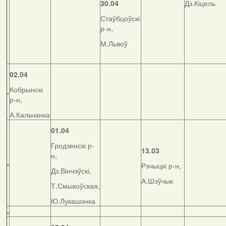
30.04
Дз.Кіцель
Стаўбцоўскі
р-н,
М.Львоў
02.04
Кобрынскі
р-н,
А.Кальчанка
01.04
Гродзенскі р-
13.03
н,
Рэчыцкі р-н,
Дз.Вінчэўскі,
А.Шэўчык
Т.Смыкоўская,
Ю.Лукашэнка