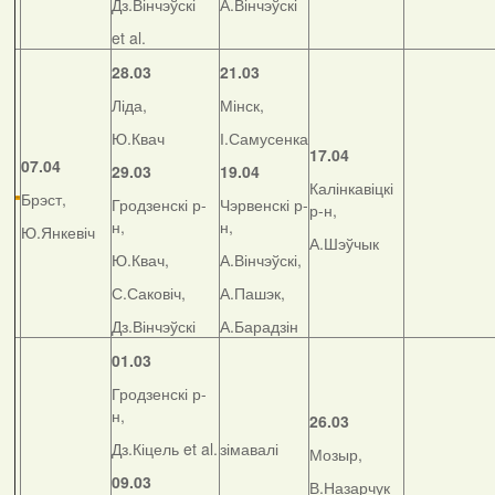
Дз.Вінчэўскі
А.Вінчэўскі
et al.
28.03
21.03
Ліда,
Мінск,
Ю.Квач
І.Самусенка
17.04
07.04
29.03
19.04
Калінкавіцкі
Брэст,
Гродзенскі р-
Чэрвенскі р-
р-н,
н,
н,
Ю.Янкевіч
А.Шэўчык
Ю.Квач,
А.Вінчэўскі,
С.Саковіч,
А.Пашэк,
Дз.Вінчэўскі
А.Барадзін
01.03
Гродзенскі р-
н,
26.03
Дз.Кіцель et al.
зімавалі
Мозыр,
09.03
В.Назарчук