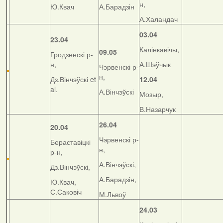
н,
Ю.Квач
А.Барадзін
А.Халандач
03.04
23.04
Калінкавічы,
09.05
Гродзенскі р-
н,
А.Шэўчык
Чэрвенскі р-
н,
Дз.Вінчэўскі et
12.04
al.
А.Вінчэўскі
Мозыр,
В.Назарчук
26.04
20.04
Чэрвенскі р-
Бераставіцкі
н,
р-н,
А.Вінчэўскі,
Дз.Вінчэўскі,
А.Барадзін,
Ю.Квач,
С.Саковіч
М.Львоў
24.03