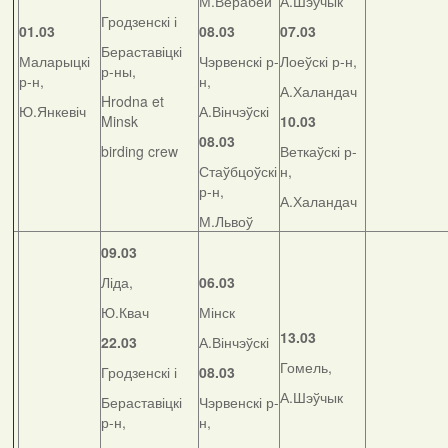
М.Верабей
А.Шэўчык
Гродзенскі і
01.03
08.03
07.03
Бераставіцкі
Маларыцкі
Чэрвенскі р-
Лоеўскі р-н,
р-ны,
р-н,
н,
А.Халандач
Hrodna et
Ю.Янкевіч
А.Вінчэўскі
Minsk
10.03
08.03
birding crew
Веткаўскі р-
Стаўбцоўскі
н,
р-н,
А.Халандач
М.Львоў
09.03
Ліда,
06.03
Ю.Квач
Мінск
13.03
22.03
А.Вінчэўскі
Гомель,
Гродзенскі і
08.03
А.Шэўчык
Бераставіцкі
Чэрвенскі р-
р-н,
н,