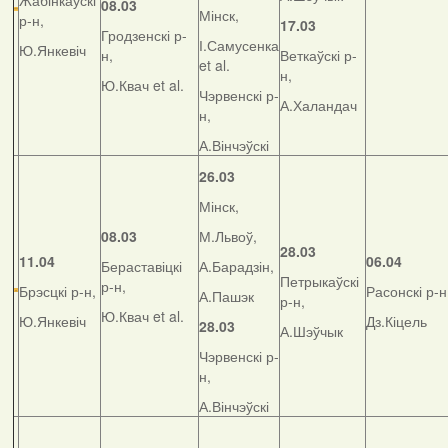
Жабінкаўскі
08.03
Мінск,
р-н,
17.03
Гродзенскі р-
І.Самусенка
Ю.Янкевіч
н,
Веткаўскі р-
et al.
н,
Ю.Квач et al.
Чэрвенскі р-
А.Халандач
н,
А.Вінчэўскі
26.03
Мінск,
08.03
М.Львоў,
28.03
11.04
06.04
Бераставіцкі
А.Барадзін,
Петрыкаўскі
р-н,
Брэсцкі р-н,
Расонскі р-н
А.Пашэк
р-н,
Ю.Квач et al.
Ю.Янкевіч
Дз.Кіцель
28.03
А.Шэўчык
Чэрвенскі р-
н,
А.Вінчэўскі