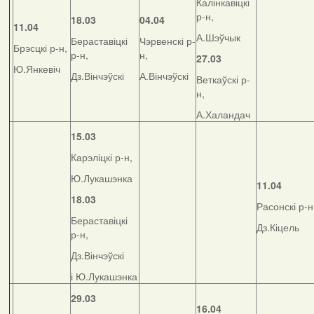
Калінкавіцкі
р-н,
18.03
04.04
11.04
А.Шэўчык
Бераставіцкі
Чэрвенскі р-
Брэсцкі р-н,
р-н,
н,
27.03
Ю.Янкевіч
Дз.Вінчэўскі
А.Вінчэўскі
Веткаўскі р-
н,
А.Халандач
15.03
Карэліцкі р-н,
Ю.Лукашэнка
11.04
18.03
Расонскі р-н
Бераставіцкі
Дз.Кіцель
р-н,
Дз.Вінчэўскі
і Ю.Лукашэнка
29.03
16.04