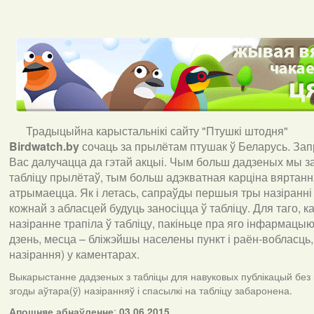
Традыцыйна карыстальнікі сайту "Птушкі штодня"
Birdwatch
.
by
сочаць за прылётам птушак ў Беларусь. За
Вас далучацца да гэтай акцыі. Чым больш дадзеных мы з
табліцу прылётаў, тым больш адэкватная карціна вяртан
атрымаецца. Як і летась, сапраўды першыя тры назіранні
кожнай з абласцей будуць заносіцца ў табліцу. Для таго, 
назіранне трапіла ў табліцу, пакіньце пра яго інфармацыю 
дзень, месца – бліжэйшы населены пункт і раён-вобласць,
назірання) у каментарах
.
Выкарыстанне дадзеных з табліцы для навуковых публікацый без
згоды аўтара(ў) назіранняў і спасылкі на табліцу забаронена.
А
пошняе абнаўленне
:
03.06.2015