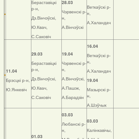
Бераставіцкі
28.03
Веткаўскі р-
р-н,
Чэрвенскі р-
н,
Дз.Вінчэўскі,
н,
А.Халандач
Ю.Квач,
А.Вінчэўскі
С.Саковіч
16.04
29.03
19.04
Веткаўскі р-
н,
Бераставіцкі
Чэрвенскі р-
р-н,
н,
11.04
А.Халандач
Дз.Вінчэўскі,
А.Вінчэўскі,
Брэсцкі р-н,
19.04
Ю.Квач,
А.Пашэк,
Ю.Янкевіч
Мазырскі р-
н,
С.Саковіч
А.Барадзін
А.Шэўчык
03.03
03.03
Любанскі р-
н,
Калінкавічы,
01.03