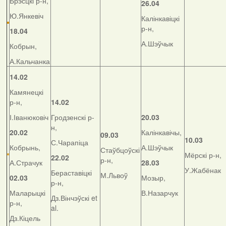
Брэсцкі р-н,
26.04
Ю.Янкевіч
Калінкавіцкі
р-н,
18.04
А.Шэўчык
Кобрын,
А.Кальчанка
14.02
Камянецкі
р-н,
14.02
І.Іванюковіч
Гродзенскі р-
20.03
н,
20.02
Калінкавічы,
09.03
10.03
С.Чарапіца
Кобрынь,
А.Шэўчык
Стаўбцоўскі
Мёрскі р-н,
22.02
р-н,
А.Страчук
28.03
У.Жабёнак
Бераставіцкі
М.Львоў
02.03
Мозыр,
р-н,
Маларыцкі
В.Назарчук
Дз.Вінчэўскі et
р-н,
al.
Дз.Кіцель