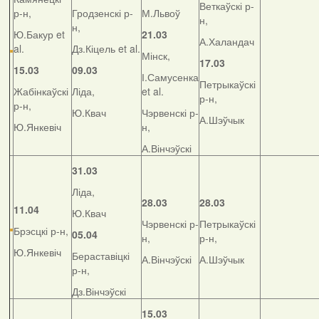
Веткаўскі р-
р-н,
Гродзенскі р-
М.Львоў
н,
н,
Ю.Бакур et
21.03
А.Халандач
al.
Дз.Кіцель et al.
Мінск,
17.03
15.03
09.03
І.Самусенка
Петрыкаўскі
Жабінкаўскі
Ліда,
et al.
р-н,
р-н,
Ю.Квач
Чэрвенскі р-
А.Шэўчык
Ю.Янкевіч
н,
А.Вінчэўскі
31.03
Ліда,
28.03
28.03
11.04
Ю.Квач
Чэрвенскі р-
Петрыкаўскі
Брэсцкі р-н,
05.04
н,
р-н,
Ю.Янкевіч
Бераставіцкі
А.Вінчэўскі
А.Шэўчык
р-н,
Дз.Вінчэўскі
15.03