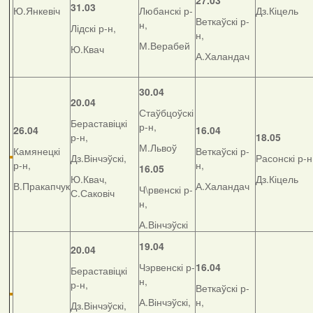
27.03
31.03
Ю.Янкевіч
Любанскі р-
Дз.Кіцель
Веткаўскі р-
н,
Лідскі р-н,
н,
М.Верабей
Ю.Квач
А.Халандач
30.04
20.04
Стаўбцоўскі
Бераставіцкі
р-н,
26.04
16.04
р-н,
18.05
М.Львоў
Камянецкі
Веткаўскі р-
Дз.Вінчэўскі,
Расонскі р-н
р-н,
н,
16.05
Ю.Квач,
Дз.Кіцель
В.Пракапчук
А.Халандач
Ч\рвенскі р-
С.Саковіч
н,
А.Вінчэўскі
19.04
20.04
Чэрвенскі р-
16.04
Бераставіцкі
н,
р-н,
Веткаўскі р-
А.Вінчэўскі,
н,
Дз.Вінчэўскі,