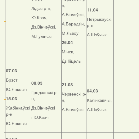
н,
Лідскі р-н,
11.04
А.Вінчэўскі,
Ю.Квач,
Петрыкаўскі
А.Барадзін,
р-н,
Дз.Вінчэўскі,
М.Львоў
А.Шэўчык
М.Гулінскі
26.04
Мінск,
Дз.Кіцель
07.03
Брэст,
08.03
21.03
Ю.Янкевіч
04.03
Гродзенскі р-
Чэрвенскі р-
15.03
н,
н,
Калінкавічы,
Жабінкаўскі
Дз.Вінчэўскі
А.Вінчэўскі
А.Шэўчык
р-н,
і Ю.Квач
Ю.Янкевіч