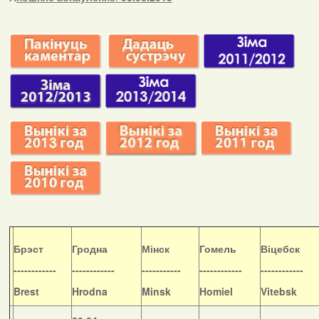
Б
рэст
Гродна
Мінск
Гомель
Віцебск
------------
------------
-----------
------------
------------
Brest
Hrodna
Minsk
Homiel
Vitebsk