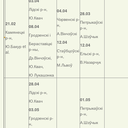
03.04
Лідскі р-н,
04.04
28.03
Ю.Квач
Чэрвенскі р-
Петрыкаўскі
21.02
н,
08.04
р-н,
Камянецкі
А.Вінчэўскі
Гродзенскі і
А.Шэўчык
р-н,
12.04
Бераставіцкі
12.04
Ю.Бакур et
р-ны,
Стаўбцоўскі
al.
Ельскі р-н,
р-н,
Дз.Вінчэўскі,
В.Назарчук
М.Львоў
Ю.Квач,
Ю Лукашэнка
28.04
Лідскі р-н,
01.05
Ю.Квач
Петрыкаўскі
03.05
р-н,
Гродзенскі р-
А.Шэўчык
н,