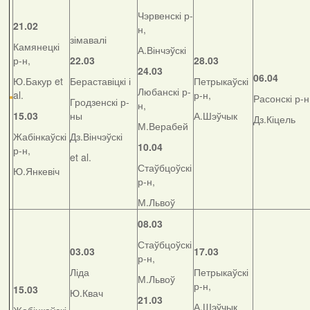
Чэрвенскі р-
21.02
н,
зімавалі
Камянецкі
А.Вінчэўскі
р-н,
22.03
28.03
24.03
06.04
Ю.Бакур et
Бераставіцкі і
Петрыкаўскі
Любанскі р-
al.
р-н,
Расонскі р-н
Гродзенскі р-
н,
15.03
ны
А.Шэўчык
Дз.Кіцель
М.Верабей
Жабінкаўскі
Дз.Вінчэўскі
10.04
р-н,
et al.
Стаўбцоўскі
Ю.Янкевіч
р-н,
М.Львоў
08.03
Стаўбцоўскі
03.03
17.03
р-н,
Ліда
Петрыкаўскі
М.Львоў
р-н,
15.03
Ю.Квач
21.03
А.Шэўчык