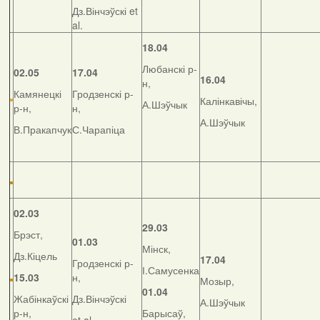
Дз.Вінчэўскі et
al.
18.04
Любанскі р-
02.05
17.04
16.04
н,
Камянецкі
Гродзенскі р-
Калінкавічы,
А.Шэўчык
р-н,
н,
А.Шэўчык
В.Пракапчук
С.Чарапіца
02.03
29.03
Брэст,
01.03
Мінск,
Дз.Кіцель
17.04
Гродзенскі р-
І.Самусенка
15.03
н,
Мозыр,
01.04
Жабінкаўскі
Дз.Вінчэўскі
А.Шэўчык
р-н,
Барысаў,