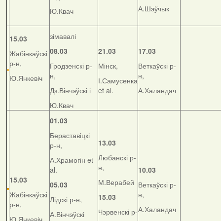
А.Шэўчык
Ю.Квач
зімавалі
15.03
08.03
21.03
17.03
Жабінкаўскі
р-н,
Гродзенскі р-
Мінск,
Веткаўскі р-
н,
н,
Ю.Янкевіч
І.Самусенка
Дз.Вінчэўскі і
et al.
А.Халандач
Ю.Квач
01.03
Бераставіцкі
13.03
р-н,
Любанскі р-
А.Храмогін et
н,
al.
10.03
15.03
М.Верабей
05.03
Веткаўскі р-
Жабінкаўскі
н,
15.03
Лідскі р-н,
р-н,
А.Халандач
Чэрвенскі р-
А.Вінчэўскі
Ю.Янкевіч