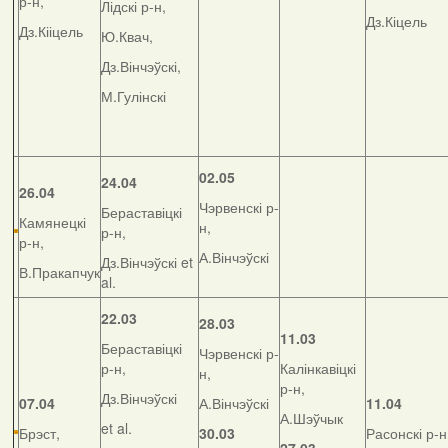
р-н,
Лідскі р-н,
Дз.Кіцель
Дз.Кііцель
Ю.Квач,
Дз.Вінчэўскі,
М.Гулінскі
02.05
24.04
26.04
Чэрвенскі р-
Бераставіцкі
Камянецкі
н,
р-н,
р-н,
А.Вінчэўскі
Дз.Вінчэўскі et
В.Пракапчук
al.
22.03
28.03
11.03
Бераставіцкі
Чэрвенскі р-
р-н,
Калінкавіцкі
н,
р-н,
Дз.Вінчэўскі
07.04
А.Вінчэўскі
11.04
А.Шэўчык
et al.
Брэст,
30.03
Расонскі р-н