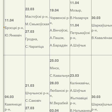
11.04
22.03
19.04
Мозыр,
Мастоўскі р-н,
Чэрвенскі р-
В.Назарчук
30.03
11.04
н,
М.Смыкоўская
11.04
Шаркаўшчын
Брэсцкі р-н,
А.Вінчэўскі,
р-н,
27.03
Петрыкаўскі
Ю.Янкевіч
А.Пашэк,
р-н,
В.Кавалёнак
Гродна,
А.Барадзін
А.Шэўчык
С.Чарапіца
25.03
Мінск,
С.Кавальчук
23.03
28.03
Калінкавічы,
21.03
Любанскі р-
А.Шэўчык
Шчучынскі р-н,
н,
04.03
30.03
Жыткавіцкі
С.Саковіч
М.Верабей
р-н,
Камянецкі
Шаркаўшчын
27.03
р-н,
р-н,
03.04
В.Натыканец