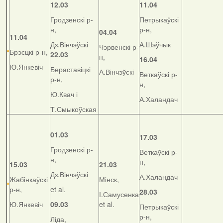
12.03
11.04
Гродзенскі р-
Петрыкаўскі
н,
р-н,
04.04
11.04
Дз.Вінчэўскі
А.Шэўчык
Чэрвенскі р-
Брэсцкі р-н,
22.03
н,
16.04
Ю.Янкевіч
Бераставіцкі
А.Вінчэўскі
Веткаўскі р-
р-н,
н,
Ю.Квач і
А.Халандач
Т.Смыкоўская
01.03
17.03
Гродзенскі р-
Веткаўскі р-
н,
н,
15.03
21.03
Дз.Вінчэўскі
А.Халандач
Жабінкаўскі
Мінск,
р-н,
et al.
28.03
І.Самусенка
Ю.Янкевіч
09.03
et al.
Петрыкаўскі
р-н,
Ліда,