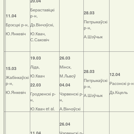
20.04
Бераставіцкі
28.03
11.04
р-н,
Петрыкаўскі
Брэсцкі р-н,
Дз.Вінчэўскі,
р-н,
Ю.Янкевіч
Ю.Квач,
А.Шэўчык
С.Саковіч
19.03
26.03
Ліда,
Мінск,
15.03
28.03
12.04
Ю.Квач
М.Львоў
Жабінкаўскі
Петрыкаўскі
р-н,
Расонскі р-н
22.03
04.04
р-н,
Ю.Янкевіч
Дз.Кіцель
Гродзенскі р-
Чэрвенскі р-
А.Шэўчык
н,
н,
Ю.Квач et al.
А.Вінчэўскі
26.04
11.04
Чэрвенскі р-