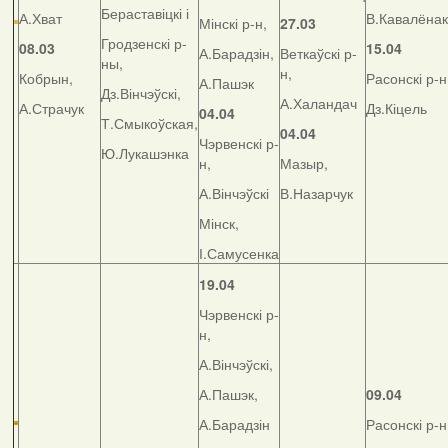
Бераставіцкі і
А.Хват
В.Кавалёнак
Мінскі р-н,
27.03
Гродзенскі р-
08.03
15.04
А.Барадзін,
Веткаўскі р-
ны,
н,
Кобрын,
Расонскі р-н
А.Пашэк
Дз.Вінчэўскі,
А.Халандач
А.Страчук
Дз.Кіцель
04.04
Т.Смыкоўская,
04.04
Чэрвенскі р-
Ю.Лукашэнка
н,
Мазыр,
А.Вінчэўскі
В.Назарчук
Мінск,
І.Самусенка
19.04
Чэрвенскі р-
н,
А.Вінчэўскі,
А.Пашэк,
09.04
А.Барадзін
Расонскі р-н