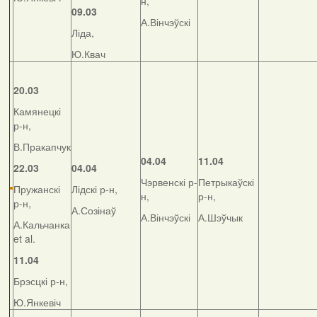
н,
09.03
А.Вінчэўскі
Ліда,
Ю.Квач
20.03
Камянецкі
р-н,
В.Пракапчук
04.04
11.04
22.03
04.04
Чэрвенскі р-
Петрыкаўскі
Пружанскі
Лідскі р-н,
н,
р-н,
р-н,
А.Созінаў
А.Вінчэўскі
А.Шэўчык
А.Кальчанка
et al.
11.04
Брэсцкі р-н,
Ю.Янкевіч