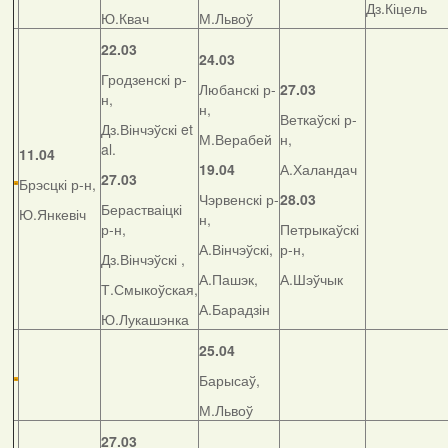
Дз.Кіцель
Ю.Квач
М.Львоў
22.03
24.03
Гродзенскі р-
Любанскі р-
27.03
н,
н,
Веткаўскі р-
Дз.Вінчэўскі et
М.Верабей
н,
al.
11.04
19.04
А.Халандач
27.03
Брэсцкі р-н,
Чэрвенскі р-
28.03
Берастваіцкі
Ю.Янкевіч
н,
р-н,
Петрыкаўскі
А.Вінчэўскі,
р-н,
Дз.Вінчэўскі ,
А.Пашэк,
А.Шэўчык
Т.Смыкоўская,
А.Барадзін
Ю.Лукашэнка
25.04
Барысаў,
М.Львоў
27.03