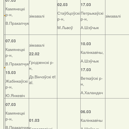
07.03
02.03
17.03
Камянецкі
Стаўбцоўскі
Петрыкаўскі
р-н,
зімавалі
зімавалі
р-н,
р-н,
В.Пракапчук
М.Львоў
А.Шэўчык
07.03
10.03
зімавалі
Камянецкі
Калінкавічы,
22.02
р-н,
А.Шэўчык
Гродзенскі р-
В.Пракапчук
н,
17.03
15.03
Дз.Вінчэўскі et
Веткаўскі р-
Жабінкаўскі
al.
н,
р-н,
А.Халандач
Ю.Янкевіч
07.03
06.03
Камянецкі
р-н,
01.03
Калінкавічы
В.Пракапчук
Бераставіцкі
А.Шэўчык