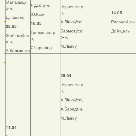
Маларыцкі
Лідскі р-н,
Чэрвенскі р-
р-н,
н,
14.05
Ю.Квач
Дз.Кіцель
А.Вінчэўскі
Расонскі р-н
16.05
08.05
Барысаўскі
Дз.Кіцель
Гродзенскі р-
Жабінкаўскі
р-н,
н,
р-н,
М.Львоў
СЧарапіца
А.Кальчанка
26.04
Чэрвенскі р-
н,
А.Вінчэўскі,
А.Барадзін,
М.Львоў
11.04