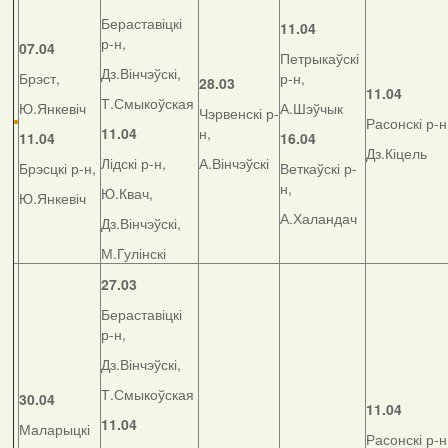
Бераставіцкі
11.04
р-н,
07.04
Петрыкаўскі
Дз.Вінчэўскі,
Брэст,
р-н,
28.03
11.04
Т.Смыкоўская
Ю.Янкевіч
А.Шэўчык
Чэрвенскі р-
Расонскі р-н
11.04
н,
11.04
16.04
Дз.Кіцель
Лідскі р-н,
А.Вінчэўскі
Брэсцкі р-н,
Веткаўскі р-
н,
Ю.Квач,
Ю.Янкевіч
А.Халандач
Дз.Вінчэўскі,
М.Гулінскі
27.03
Бераставіцкі
р-н,
Дз.Вінчэўскі,
Т.Смыкоўская
30.04
11.04
11.04
Маларыцкі
Расонскі р-н