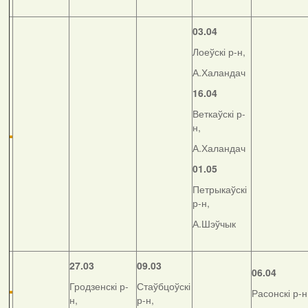
03.04
Лоеўскі р-н,
А.Халандач
16.04
Веткаўскі р-
н,
А.Халандач
01.05
Петрыкаўскі
р-н,
А.Шэўчык
27.03
09.03
06.04
Гродзенскі р-
Стаўбцоўскі
Расонскі р-н
н,
р-н,