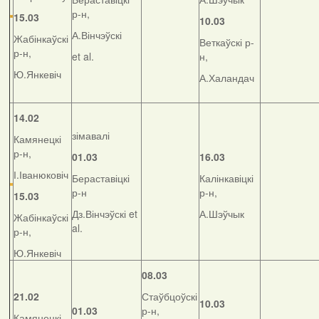
р-н,
15.03
10.03
А.Вінчэўскі
Жабінкаўскі
Веткаўскі р-
р-н,
et al.
н,
Ю.Янкевіч
А.Халандач
14.02
зімавалі
Камянецкі
р-н,
01.03
16.03
І.Іванюковіч
Бераставіцкі
Калінкавіцкі
р-н
р-н,
15.03
Дз.Вінчэўскі et
А.Шэўчык
Жабінкаўскі
al.
р-н,
Ю.Янкевіч
08.03
21.02
Стаўбцоўскі
10.03
01.03
р-н,
Камянецкі