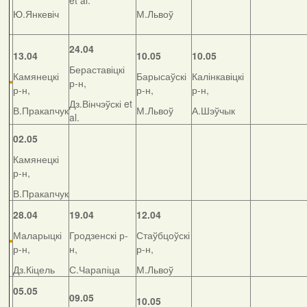
et al.
Ю.Янкевіч
М.Львоў
24.04
13.04
10.05
10.05
Бераставіцкі
Камянецкі
Барысаўскі
Калінкавіцкі
р-н,
р-н,
р-н,
р-н,
Дз.Вінчэўскі et
В.Пракапчук
М.Львоў
А.Шэўчык
al.
02.05
Камянецкі
р-н,
В.Пракапчук
28.04
19.04
12.04
Маларыцкі
Гродзенскі р-
Стаўбцоўскі
р-н,
н,
р-н,
Дз.Кіцель
С.Чарапіца
М.Львоў
05.05
09.05
10.05