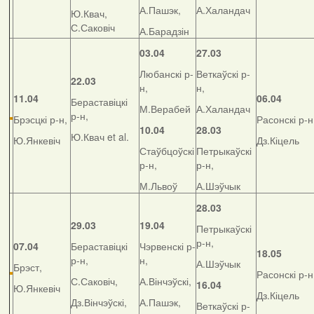
А.Пашэк,
А.Халандач
Ю.Квач,
С.Саковіч
А.Барадзін
03.04
27.03
Любанскі р-
Веткаўскі р-
22.03
н,
н,
11.04
06.04
Бераставіцкі
М.Верабей
А.Халандач
р-н,
Брэсцкі р-н,
Расонскі р-н
10.04
28.03
Ю.Квач et al.
Ю.Янкевіч
Дз.Кіцель
Стаўбцоўскі
Петрыкаўскі
р-н,
р-н,
М.Львоў
А.Шэўчык
28.03
29.03
19.04
Петрыкаўскі
р-н,
07.04
Бераставіцкі
Чэрвенскі р-
18.05
р-н,
н,
А.Шэўчык
Брэст,
Расонскі р-н
С.Саковіч,
А.Вінчэўскі,
16.04
Ю.Янкевіч
Дз.Кіцель
Дз.Вінчэўскі,
А.Пашэк,
Веткаўскі р-