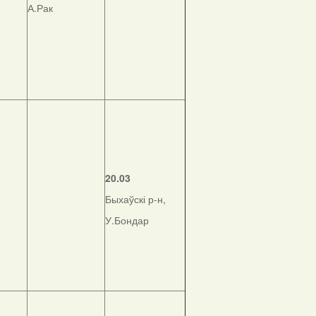
А.Рак
20.03
Быхаўскі р-н,
У.Бондар