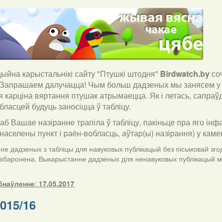
йна карыстальнікі сайту "Птушкі штодня"
Birdwatch
.
by
со
 Запрашаем далучацца! Чым больш дадзеных мы занясем у 
я карціна вяртання птушак атрымаецца. Як і летась, сапра
бласцей будуць заносіцца ў табліцу.
каб Вашае назіранне трапіла ў табліцу, пакіньце пра яго інф
населены пункт і раён-вобласць, аўтар(ы) назірання) у кам
е дадзеных з табліцы для навуковых публікацый без пісьмовай згод
забаронена. Выкарыстанне дадзеных для ненавуковых публікацый ма
бнаўленне
:
17.05.2017
015/16