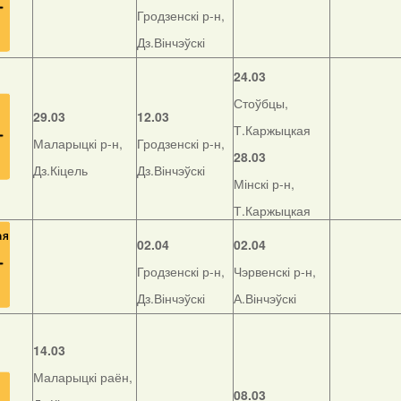
Гродзенскі р-н,
Дз.Вінчэўскі
24.03
Стоўбцы,
29.03
12.03
Т.Каржыцкая
Маларыцкі р-н,
Гродзенскі р-н,
28.03
Дз.Кіцель
Дз.Вінчэўскі
Мінскі р-н,
Т.Каржыцкая
02.04
02.04
Гродзенскі р-н,
Чэрвенскі р-н,
Дз.Вінчэўскі
А.Вінчэўскі
14.03
Маларыцкі раён,
08.03