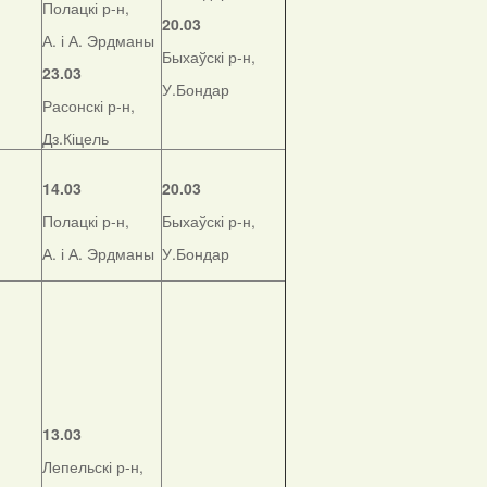
Полацкі р-н,
20.03
А. і А. Эрдманы
Быхаўскі р-н,
23.03
У.Бондар
Расонскі р-н,
Дз.Кіцель
14.03
20.03
Полацкі р-н,
Быхаўскі р-н,
А. і А. Эрдманы
У.Бондар
13.03
Лепельскі р-н,