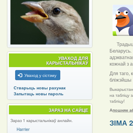
Традыцы
Беларусь.
адэкватна
УВАХОД ДЛЯ
КАРЫСТАЛЬНІКАЎ
кожнай з а
Для таго, 
Уваход у сістэму
бліжэйшы 
Стварыць новы рахунак
Выкарыстанн
Запытаць новы пароль
на табліцу 
табліцу!
ЗАРАЗ НА САЙЦЕ
А
пошняе а
Зараз 1 карыстальнікаў анлайн.
ЗІМА 2
Harrier