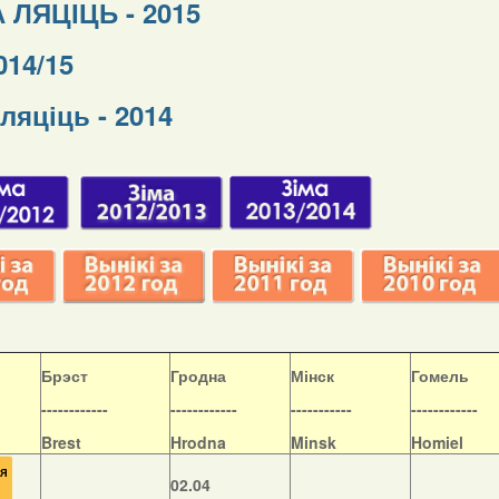
 ЛЯЦІЦЬ - 2015
014/15
ляціць - 2014
Б
рэст
Гродна
Мінск
Гомель
------------
------------
-----------
------------
Brest
Hrodna
Minsk
Homiel
02.04