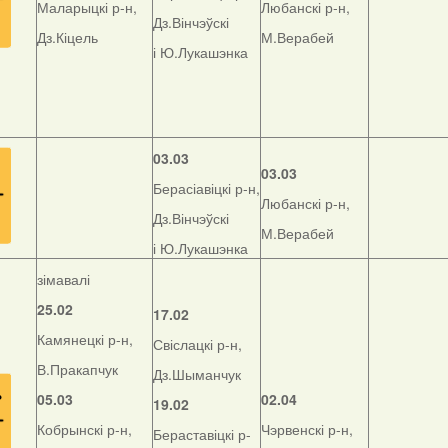
Маларыцкі р-н,
Любанскі р-н,
Дз.Вінчэўскі
Дз.Кіцель
М.Верабей
і Ю.Лукашэнка
03.03
03.03
Берасіавіцкі р-н,
Любанскі р-н,
Дз.Вінчэўскі
М.Верабей
і Ю.Лукашэнка
зімавалі
25.02
17.02
Камянецкі р-н,
Свіслацкі р-н,
В.Пракапчук
Дз.Шыманчук
05.03
02.04
19.02
Кобрынскі р-н,
Чэрвенскі р-н,
Бераставіцкі р-