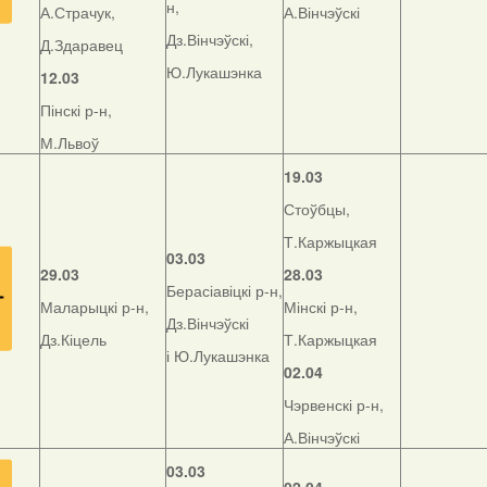
н,
А.Страчук,
А.Вінчэўскі
Дз.Вінчэўскі,
Д.Здаравец
Ю.Лукашэнка
12.03
Пінскі р-н,
М.Львоў
19.03
Стоўбцы,
Т.Каржыцкая
03.03
29.03
28.03
Берасіавіцкі р-н,
Маларыцкі р-н,
Мінскі р-н,
Дз.Вінчэўскі
Дз.Кіцель
Т.Каржыцкая
і Ю.Лукашэнка
02.04
Чэрвенскі р-н,
А.Вінчэўскі
03.03