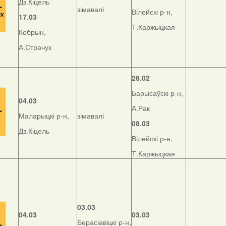
Дз.Кіцель
зімавалі
Вілейскі р-н,
17.03
Т.Каржыцкая
Кобрын,
А.Страчук
28.02
Барысаўскі р-н,
04.03
А.Рак
Маларыцкі р-н,
зімавалі
08.03
Дз.Кіцель
Вілейскі р-н,
Т.Каржыцкая
03.03
04.03
03.03
Берасіавіцкі р-н,