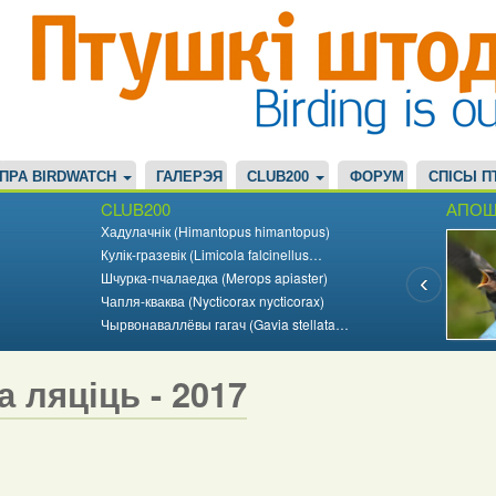
ПРА BIRDWATCH
ГАЛЕРЭЯ
CLUB200
ФОРУМ
СПІСЫ П
CLUB200
АПОШ
Хадулачнік (Himantopus himantopus)
Кулік-гразевік (Limicola falcinellus…
Шчурка-пчалаедка (Merops apiaster)
Чапля-кваква (Nycticorax nycticorax)
Чырвонаваллёвы гагач (Gavia stellata…
а ляціць - 2017