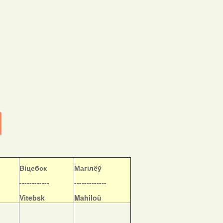
Віцебск
Магілёў
------------
-------------
Vitebsk
Mahiloŭ