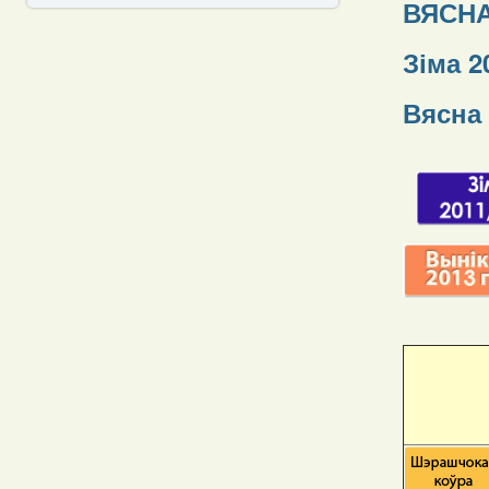
ВЯСНА
Зіма 2
Вясна 