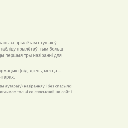
чаць за прылётам птушак ў
табліцу прылётаў, тым больш
ўды першыя тры назіранні для
армацыю (від, дзень, месца –
ентарах
.
ы аўтара(ў) назіранняў і без спасылкі
гчымае толькі са спасылкай на сайт і