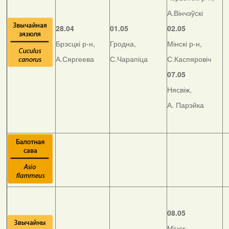
А.Вінчэўскі
28.04
01.05
02.05
Брэсцкі р-н,
Гродна,
Мінскі р-н,
А.Сяргеева
С.Чарапіца
С.Каспяровіч
07.05
Нясвіж,
А. Парэйка
08.05
Мінск,