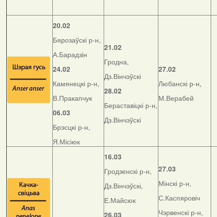
20.02
Бярозаўскі р-н,
21.02
А.Барадзін
Гродна,
24.02
27.02
Дз.Вінчэўскі
Камянецкі р-н,
Любанскі р-н,
28.02
В.Пракапчук
М.Верабей
Бераставіцкі р-н,
06.03
Дз.Вінчэўскі
Брэсцкі р-н,
Я.Місіюк
16.03
27.03
Гродзенскі р-н,
Мінскі р-н,
Дз.Вінчэўскі,
С.Каспяровіч
Е.Майсюк
Чэрвенскі р-н,
26.03