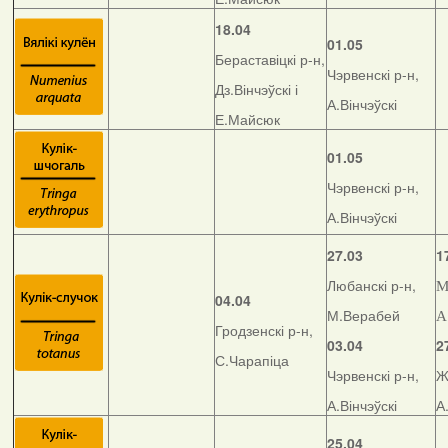
18.04
01.05
Бераставіцкі р-н,
Чэрвенскі р-н,
Дз.Вінчэўскі і
А.Вінчэўскі
Е.Майсюк
01.05
Чэрвенскі р-н,
А.Вінчэўскі
27.03
1
Любанскі р-н,
М
04.04
М.Верабей
А
Гродзенскі р-н,
03.04
2
С.Чарапіца
Чэрвенскі р-н,
Ж
А.Вінчэўскі
А
25.04