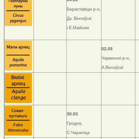
Бераставіцкі р-н,
Дз. Вінчэўскі
і Е.Майсюк
02.05
Чэрвенскі р-н,
А.Вінчэўскі
30.03
Гродна,
С.Чарапіца