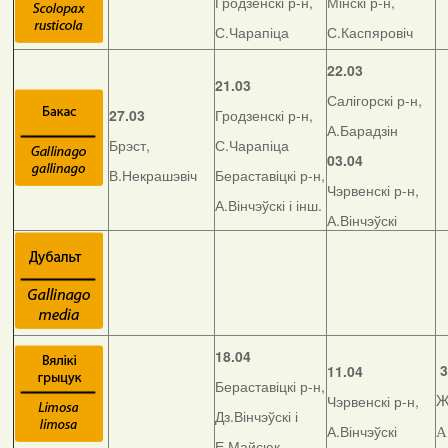
Гродзенскі р-н,
Мінскі р-н,
С.Чарапіца
С.Каспяровіч
22.03
21.03
Салігорскі р-н,
27.03
Гродзенскі р-н,
А.Барадзін
Брэст,
С.Чарапіца
03.04
В.Некрашэвіч
Бераставіцкі р-н,
Чэрвенскі р-н,
А.Вінчэўскі і інш.
А.Вінчэўскі
18.04
3
11.04
Бераставіцкі р-н,
Чэрвенскі р-н,
Ж
Дз.Вінчэўскі і
А.Вінчэўскі
А
Е.Майсюк