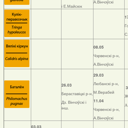
А.Вінчэўскі
і Е.Майсюк
1
Г
С
08.05
Чэрвенскі р-н,
А.Вінчэўскі
29.03
Любанскі р-н,
26.03
3
М.Верабей
Бераставіцкі р-н,
Ж
11.04
Дз. Вінчэўскі і
А
інш.
Чэрвенскі р-н,
А.Вінчэўскі
03.03