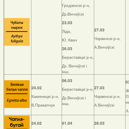
Гродзенскі р-н,
Дз.Вінчэўскі
23.03
27.03
Ліда,
Чэрвенскі р-н,
Ю. Квач
А.Вінчэўскі
26.03
Бераставіцкі р-н,
Дз. Вінчэўскі і
інш.
06.03
0
24.02
27.03
Бераставіцкі р-н,
Ж
Камянецкі р-н,
Чэрвенскі р-н,
П
Дз.Вінчэўскі і
н
інш.
В.Пракапчук
А.Вінчэўскі
А
24.02
01.04
28.03