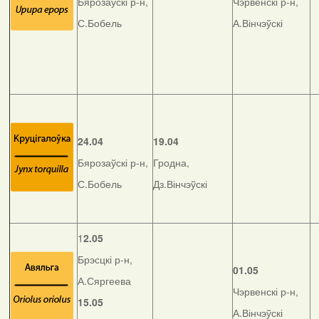
Бярозаўскі р-н,
Чэрвенскі р-н,
С.Бобель
А.Вінчэўскі
24.04
19.04
Бярозаўскі р-н,
Гродна,
С.Бобель
Дз.Вінчэўскі
1
2.05
Брэсцкі р-н,
01.05
А.Сяргеева
Чэрвенскі р-н,
15.05
А.Вінчэўскі