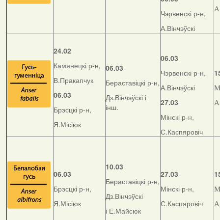
А
Чэрвенскі р-н,
А.Вінчэўскі
24.02
06.03
Камянецкі р-н,
06.03
Чэрвенскі р-н,
1
В.Пракапчук
Бераставіцкі р-н,
А.Вінчэўскі
М
06.03
Дз.Вінчэўскі і
27.03
А
інш.
Брэсцкі р-н,
Мінскі р-н,
Я.Місіюк
С.Каспяровіч
10.03
06.03
27.03
1
Бераставіцкі р-н,
Брэсцкі р-н,
Мінскі р-н,
М
Дз.Вінчэўскі
Я.Місіюк
С.Каспяровіч
А
і Е.Майсюк