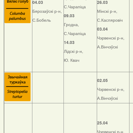
04.03
26.03
С.Чарапіца
Бярозаўскі р-н,
Мінскі р-н,
09.03
С.Бобель
С.Каспяровіч
Гродна,
03.04
С.Чарапіца
Чэрвенскі р-н,
14.03
А.Вінчэўскі
Лідскі р-н,
Ю. Квач
02.05
Чэрвенскі р-н,
А.Вінчэўскі
25.04
Чэрвенскі р-н,