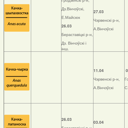
Гродзенскі р-н,
Дз.Вінчэўскі,
27.03
Е.Майсюк
Чэрвенскі р-н,
26.03
А.Вінчэўскі
Бераставіцкі р-н,
Дз. Вінчэўскі і
інш.
11.04
0
Чэрвенскі р-н,
Г
А.Вінчэўскі
С
26.03
03.04
Бераставіцкі р-н,