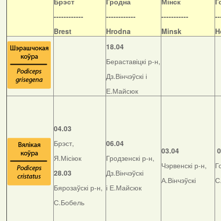
Б
рэст
Гродна
Мінск
Г
------------
------------
-----------
--
Brest
Hrodna
Minsk
H
18.04
Бераставіцкі р-н,
Дз.Вінчэўскі і
Е.Майсюк
04.03
Брэст,
06.04
03.04
0
Я.Місіюк
Гродзенскі р-н,
Чэрвенскі р-н,
Г
28.03
Дз.Вінчэўскі
А.Вінчэўскі
С
Бярозаўскі р-н,
і Е.Майсюк
С.Бобель