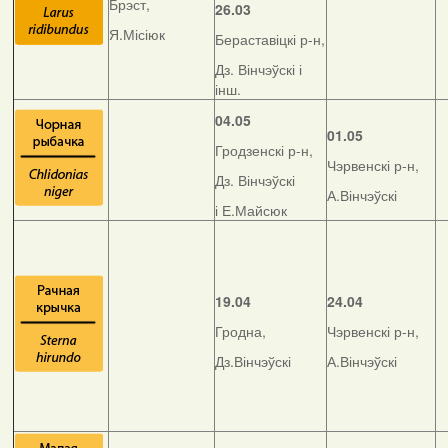
Брэст,
26.03
Я.Місіюк
Бераставіцкі р-н,
Дз. Вінчэўскі і
інш.
04.05
01.05
Гродзенскі р-н,
Чэрвенскі р-н,
Дз. Вінчэўскі
А.Вінчэўскі
і Е.Майсюк
19.04
24.04
Гродна,
Чэрвенскі р-н,
Дз.Вінчэўскі
А.Вінчэўскі