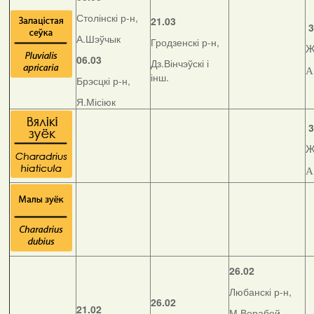
Столінскі р-н,
21.03
3
А.Шэўчык
Гродзенскі р-н,
Ж
06.03
Дз.Вінчэўскі і
А
інш.
Брэсцкі р-н,
Я.Місіюк
3
Ж
А
26.02
Любанскі р-н,
26.02
21.02
М.Верабей