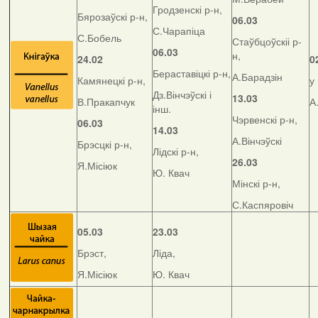
Гродзенскі р-н,
Бярозаўскі р-н,
06.03
С.Чарапіца
С.Бобель
Стаўбцоўскіі р-
06.03
н,
24.02
0
Бераставіцкі р-н,
А.Барадзін
Камянецкі р-н,
у
Дз.Вінчэўскі і
13.03
В.Пракапчук
А
інш.
Чэрвенскі р-н,
06.03
14.03
А.Вінчэўскі
Брэсцкі р-н,
Лідскі р-н,
26.03
Я.Місіюк
Ю. Квач
Мінскі р-н,
С.Каспяровіч
05.03
23.03
Брэст,
Ліда,
Я.Місіюк
Ю. Квач