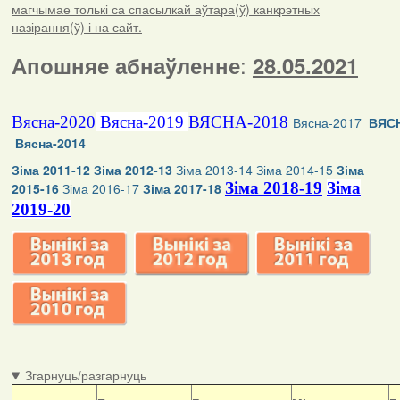
магчымае толькі са спасылкай аўтара(ў) канкрэтных
назірання(ў) і на сайт.
:
Апошняе абнаўленне
28.05.2021
Вясна-2020
Вясна-2019
ВЯСНА-2018
Вясна-2017
ВЯСН
Вясна-2014
Зіма 2011-12
Зіма 2012-13
Зіма 2013-14
Зіма 2014-15
Зіма
Зіма 2018-19
Зіма
2015-16
Зіма 2016-17
Зіма 2017-18
2019-20
Згарнуць/разгарнуць