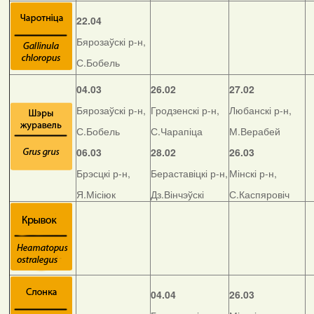
22.04
Бярозаўскі р-н,
С.Бобель
04.03
26.02
27.02
Бярозаўскі р-н,
Гродзенскі р-н,
Любанскі р-н,
С.Бобель
С.Чарапіца
М.Верабей
06.03
28.02
26.03
Брэсцкі р-н,
Бераставіцкі р-н,
Мінскі р-н,
Я.Місіюк
Дз.Вінчэўскі
С.Каспяровіч
04.04
26.03