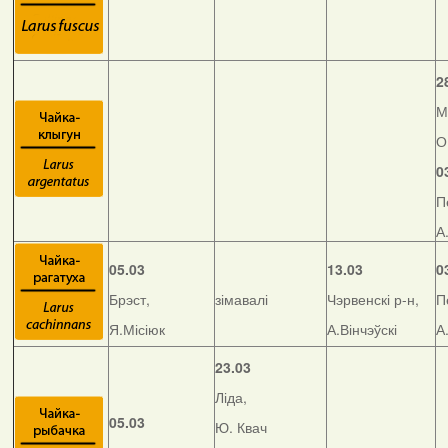
2
М
О
0
П
А
05.03
13.03
0
Брэст,
зімавалі
Чэрвенскі р-н,
П
Я.Місіюк
А.Вінчэўскі
А
23.03
Ліда,
05.03
Ю. Квач