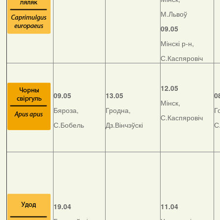
М.Львоў
09.05
Мінскі р-н,
С.Каспяровіч
12.05
09.05
13.05
0
Мінск,
Бяроза,
Гродна,
Г
С.Каспяровіч
С.Бобель
Дз.Вінчэўскі
С
19.04
11.04