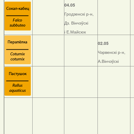
04.05
Гродзенскі р-н,
Дз. Вінчэўскі
і Е.Майсюк
02.05
Чэрвенскі р-н,
А.Вінчэўскі