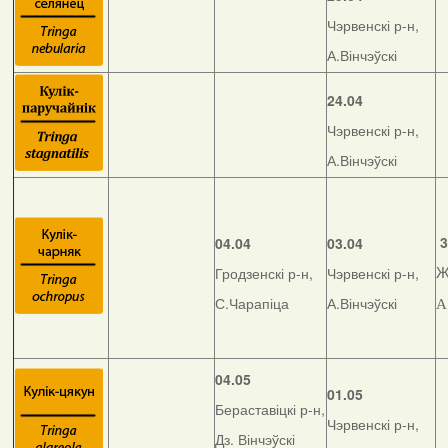
Чэрвенскі р-н,
А.Вінчэўскі
24.04
Чэрвенскі р-н,
А.Вінчэўскі
3
04.04
03.04
Гродзенскі р-н,
Чэрвенскі р-н,
Ж
С.Чарапіца
А.Вінчэўскі
А
04.05
01.05
Бераставіцкі р-н,
Чэрвенскі р-н,
Дз. Вінчэўскі