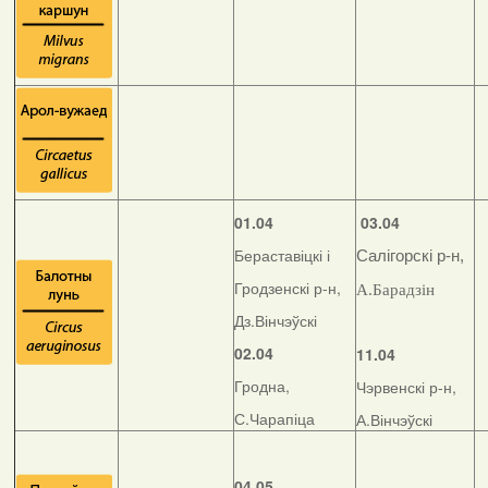
01.04
03.04
Бераставіцкі і
Салігорскі р-н,
Гродзенскі р-н,
А.Барадзін
Дз.Вінчэўскі
02.04
11.04
Гродна,
Чэрвенскі р-н,
С.Чарапіца
А.Вінчэўскі
04.05