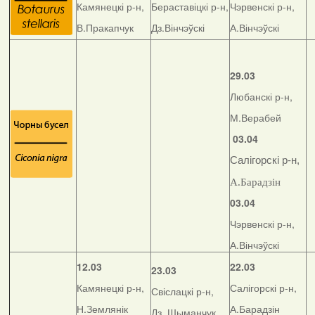
Камянецкі р-н,
Бераставіцкі р-н,
Чэрвенскі р-н,
В.Пракапчук
Дз.Вінчэўскі
А.Вінчэўскі
29.03
Любанскі р-н,
М.Верабей
03.04
Салігорскі р-н,
А.Барадзін
03.04
Чэрвенскі р-н,
А.Вінчэўскі
12.03
22.03
23.03
Камянецкі р-н,
Салігорскі р-н,
Свіслацкі р-н,
Н.Землянік
А.Барадзін
Дз. Шыманчук