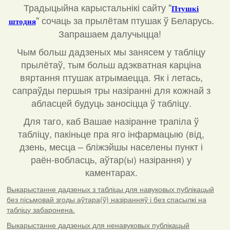
Традыцыйна карыстальнікі сайту "
Птушкі
"
сочаць за прылётам птушак ў Беларусь.
штодня
Запрашаем далучыцца!
Чым больш дадзеных мы занясем у табліцу
прылётаў, тым больш адэкватная карціна
вяртання птушак атрымаецца. Як і летась,
сапраўды першыя тры назіранні для кожнай з
абласцей будуць заносіцца ў табліцу.
Для таго, каб Вашае назіранне трапіла ў
табліцу, пакіньце пра яго інфармацыю (від,
дзень, месца – бліжэйшы населены пункт і
раён-вобласць, аўтар(ы) назірання) у
каментарах
.
Выкарыстанне дадзеных з табліцы для навуковых публікацый
без пісьмовай згоды аўтара(ў) назіранняў і без спасылкі на
табліцу забаронена.
Выкарыстанне дадзеных для ненавуковых публікацый