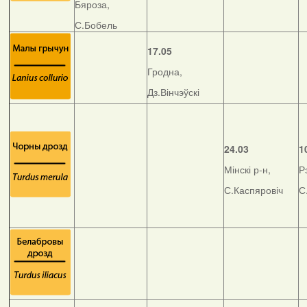
Бяроза,
С.Бобель
17.05
Гродна,
Дз.Вінчэўскі
24.03
1
Мінскі р-н,
Р
С.Каспяровіч
С