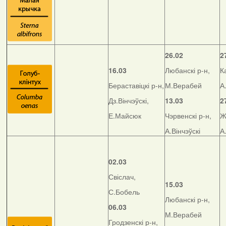
26.02
2
16.03
Любанскі р-н,
К
Бераставіцкі р-н,
М.Верабей
А
Дз.Вінчэўскі,
13.03
2
Е.Майсюк
Чэрвенскі р-н,
Ж
А.Вінчэўскі
А
02.03
Свіслач,
15.03
С.Бобель
Любанскі р-н,
06.03
М.Верабей
Гродзенскі р-н,