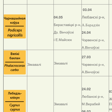
03.04
04.05
Любанскі р-н,
Бераставіцкі р-н,
А.Барадзін
Дз. Вінчэўскі
24.04
і Е.Майсюк
Чэрвенскі р-н,
А.Вінчэўскі
27.03
Зімавалі
Зімавалі
Чэрвенскі р-н,
А.Вінчэўскі
24.02
0
Любанскі р-н,
Ж
Зімавалі
М.Верабей
П
н
06.03