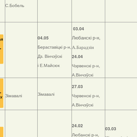
С.Бобель
03.04
04.05
Любанскі р-н,
Бераставіцкі р-н,
А.Барадзін
Дз. Вінчэўскі
24.04
і Е.Майсюк
Чэрвенскі р-н,
А.Вінчэўскі
27.03
Зімавалі
Зімавалі
Чэрвенскі р-н,
А.Вінчэўскі
24.02
03.03
Любанскі р-н,