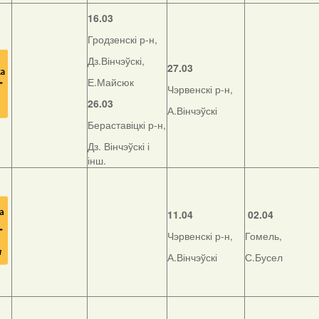
16.03
Гродзенскі р-н,
Дз.Вінчэўскі,
27.03
Е.Майсюк
Чэрвенскі р-н,
26.03
А.Вінчэўскі
Бераставіцкі р-н,
Дз. Вінчэўскі і
інш.
11.04
02.04
Чэрвенскі р-н,
Гомель,
А.Вінчэўскі
С.Бусел