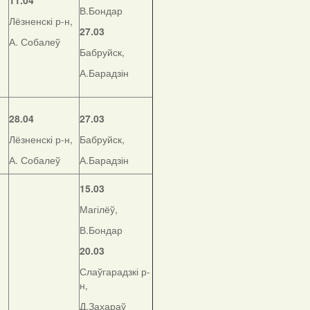
11.04
В.Бондар
Лёзненскі р-н,
27.03
А. Собалеў
Бабруйск,
А.Барадзін
28.04
27.03
Лёзненскі р-н,
Бабруйск,
А. Собалеў
А.Барадзін
15.03
Магілёў,
В.Бондар
20.03
Слаўгарадзкі р-
н,
Д.Захараў