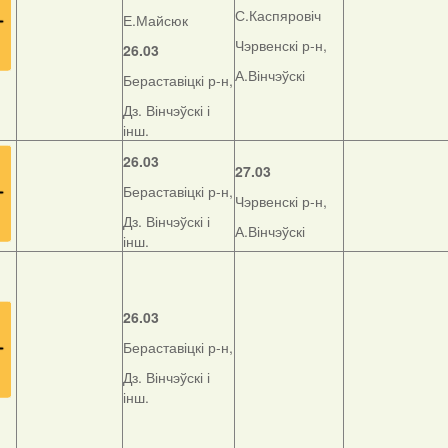
С.Каспяровіч
Е.Майсюк
Чэрвенскі р-н,
26.03
А.Вінчэўскі
Бераставіцкі р-н,
Дз. Вінчэўскі і
інш.
26.03
27.03
Бераставіцкі р-н,
Чэрвенскі р-н,
Дз. Вінчэўскі і
А.Вінчэўскі
інш.
26.03
Бераставіцкі р-н,
Дз. Вінчэўскі і
інш.