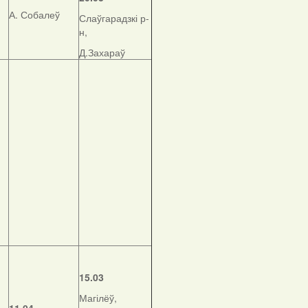
А. Собалеў
Слаўгарадзкі р-
н,
Д.Захараў
15.03
Магілёў,