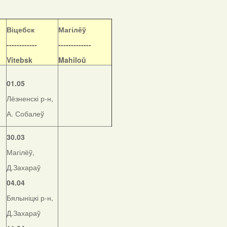
Віцебск
Магілёў
------------
-------------
Vitebsk
Mahiloŭ
01.05
Лёзненскі р-н,
А. Собалеў
30.03
Магілёў,
Д.Захараў
04.04
Бялыніцкі р-н,
Д.Захараў