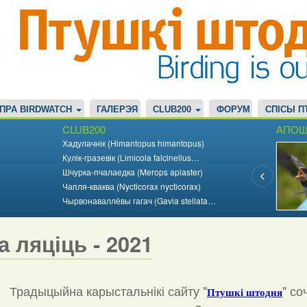
ПРА BIRDWATCH
ГАЛЕРЭЯ
CLUB200
ФОРУМ
СПІСЫ П
CLUB200
АПОШ
Хадулачнік (Himantopus himantopus)
Кулік-гразевік (Limicola falcinellus…
Шчурка-пчалаедка (Merops apiaster)
Чапля-кваква (Nycticorax nycticorax)
Чырвонаваллёвы гагач (Gavia stellata…
а ляціць - 2021
Традыцыйна карыстальнікі сайту "
"
со
Птушкі штодня