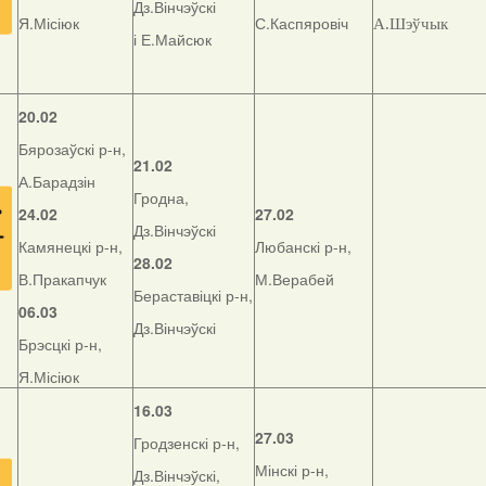
Дз.Вінчэўскі
Я.Місіюк
С.Каспяровіч
А.Шэўчык
і Е.Майсюк
20.02
Бярозаўскі р-н,
21.02
А.Барадзін
Гродна,
24.02
27.02
Дз.Вінчэўскі
Камянецкі р-н,
Любанскі р-н,
28.02
В.Пракапчук
М.Верабей
Бераставіцкі р-н,
06.03
Дз.Вінчэўскі
Брэсцкі р-н,
Я.Місіюк
16.03
27.03
Гродзенскі р-н,
Мінскі р-н,
Дз.Вінчэўскі,