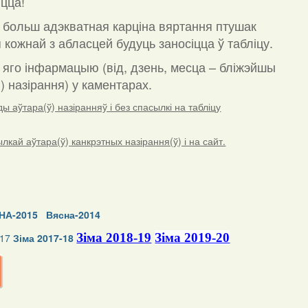
цца!
 больш адэкватная карціна вяртання птушак
 кожнай з абласцей будуць заносіцца ў табліцу.
а яго інфармацыю (від, дзень, месца – бліжэйшы
) назірання) у каментарах
.
 аўтара(ў) назіранняў і без спасылкі на табліцу
ай аўтара(ў) канкрэтных назірання(ў) і на сайт.
НА-2015
Вясна-2014
Зіма 2018-19
Зіма 2019-20
-17
Зіма 2017-18