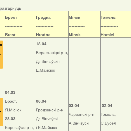
/разгарнуць
Б
рэст
Гродна
Мінск
Гомель
------------
------------
-----------
------------
Brest
Hrodna
Minsk
Homiel
18.04
Бераставіцкі р-н,
Дз.Вінчэўскі і
Е.Майсюк
04.03
Брэст,
06.04
03.04
02.04
Я.Місіюк
Гродзенскі р-н,
Чэрвенскі р-н,
Гомель,
28.03
Дз.Вінчэўскі
А.Вінчэўскі
С.Бусел
Бярозаўскі р-н,
і Е.Майсюк