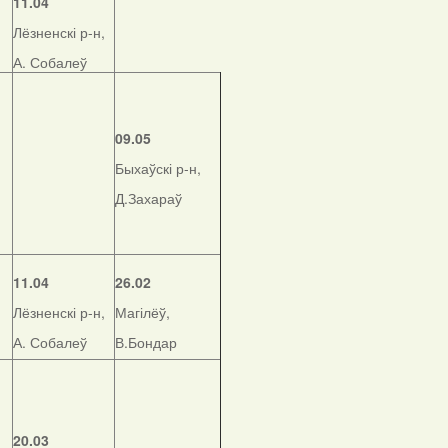
11.04
Лёзненскі р-н,
А. Собалеў
09.05
Быхаўскі р-н,
Д.Захараў
11.04
26.02
Лёзненскі р-н,
Магілёў,
А. Собалеў
В.Бондар
20.03