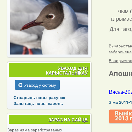
Чым б
атрымаец
Для таго
Выкарыстанн
забаронена
Выкарыстанн
УВАХОД ДЛЯ
Апошн
КАРЫСТАЛЬНІКАЎ
Уваход у сістэму
Вясна-20
Стварыць новы рахунак
Зіма 2011-
Запытаць новы пароль
ЗАРАЗ НА САЙЦЕ
Зараз няма зарэгістраваных