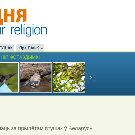
ТУШАК
Пра БАФК
НІЯ ФОТАЗДЫМКІ
чаць за прылётам птушак ў Беларусь.