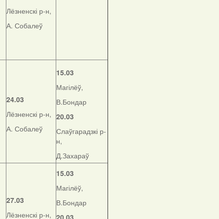
Лёзненскі р-н,
А. Собалеў
15.03
Магілёў,
24.03
В.Бондар
Лёзненскі р-н,
20.03
А. Собалеў
Слаўгарадзкі р-
н,
Д.Захараў
15.03
Магілёў,
27.03
В.Бондар
Лёзненскі р-н,
20.03