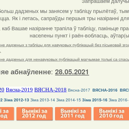
Запрашаем далучы
ольш дадзеных мы занясем у табліцу прылётаў, тым
ца. Як і летась, сапраўды першыя тры назіранні для
, каб Вашае назіранне трапіла ў табліцу, пакіньце пр
населены пункт і раён-вобласць, аўтар(ы
е дадзеных з табліцы для навуковых публікацый без пісьмовай згоды
.
е дадзеных для ненавуковых публікацый магчымае толькі са спасылк
:
яе абнаўленне
28.05.2021
20
Вясна-2019
ВЯСНА-2018
Вясна-2017
ВЯСНА-2016
ВЯС
12
Зіма 2012-13
Зіма 2013-14
Зіма 2014-15
Зіма 2015-16
Зіма 2016