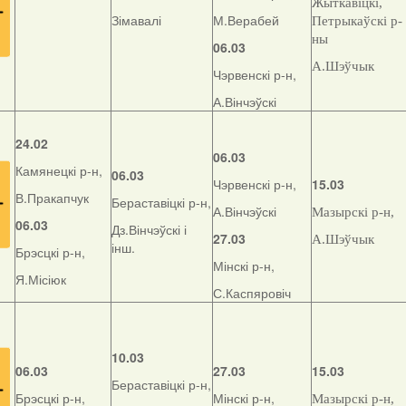
Жыткавіцкі,
Зімавалі
М.Верабей
Петрыкаўскі р-
ны
06.03
А.Шэўчык
Чэрвенскі р-н,
А.Вінчэўскі
24.02
06.03
Камянецкі р-н,
06.03
Чэрвенскі р-н,
15.03
В.Пракапчук
Бераставіцкі р-н,
А.Вінчэўскі
Мазырскі р-н,
06.03
Дз.Вінчэўскі і
27.03
А.Шэўчык
інш.
Брэсцкі р-н,
Мінскі р-н,
Я.Місіюк
С.Каспяровіч
10.03
06.03
27.03
15.03
Бераставіцкі р-н,
Брэсцкі р-н,
Мінскі р-н,
Мазырскі р-н,