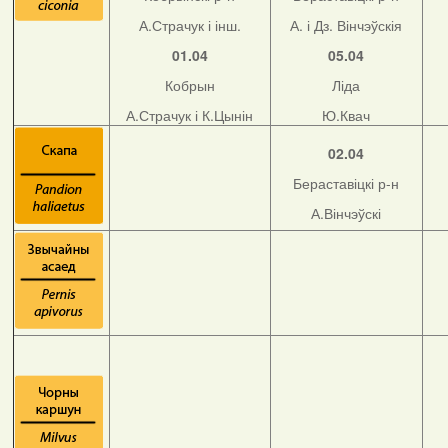
А.Страчук і інш.
А. і Дз. Вінчэўскія
01.04
05.04
Кобрын
Ліда
А.Страчук і К.Цынін
Ю.Квач
02.04
Бераставіцкі р-н
А.Вінчэўскі