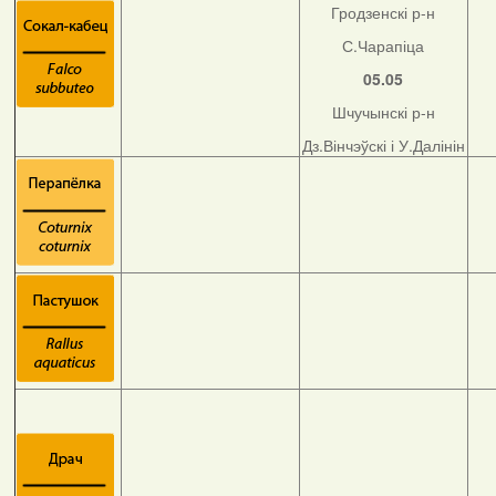
Гродзенскі р-н
С.Чарапіца
05.05
Шчучынскі р-н
Дз.Вінчэўскі і У.Далінін