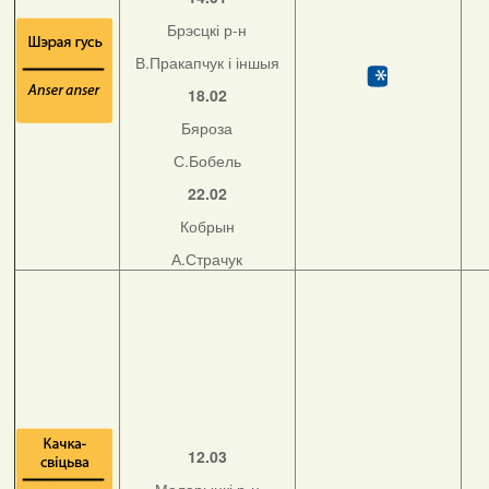
Брэсцкі р-н
В.Пракапчук і іншыя
18.02
Бяроза
С.Бобель
22.02
Кобрын
А.Страчук
12.03