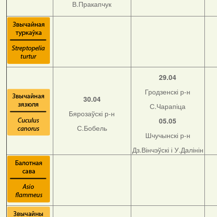
В.Пракапчук
29.04
Гродзенскі р-н
30.04
С.Чарапіца
Бярозаўскі р-н
05.05
С.Бобель
Шчучынскі р-н
Дз.Вінчэўскі і У.Далінін