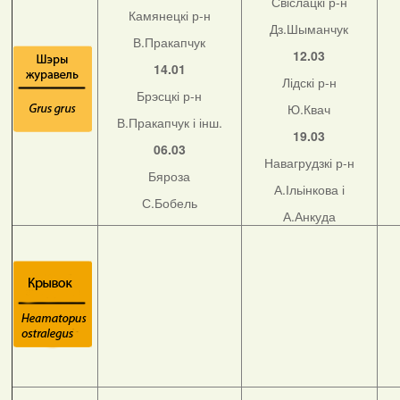
Свіслацкі р-н
Камянецкі р-н
Дз.Шыманчук
В.Пракапчук
12.03
14.01
Лідскі р-н
Брэсцкі р-н
Ю.Квач
В.Пракапчук і інш.
19.03
06.03
Навагрудзкі р-н
Бяроза
А.Ільінкова і
С.Бобель
А.Анкуда