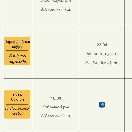
Жабінкаўскі р-н
А.Страчук і інш.
22.04
Бераставіцкі р-н
А. і Дз. Вінчэўскія
18.03
Кобрынскі р-н
А.Страчук і інш.