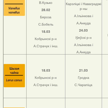
В.Кузько
Карэліцкі і Наваградзкі
р-ны
28.02
А.Ільінкова і
Бяроза
А.Анкуда
С.Бобель
24.03
18.03
Іўеўскі р-н
Кобрынскі р-н
А.Ільінкова і
А.Страчук і інш.
А.Анкуда
18.03
21.03
Кобрынскі р-н
Гродна
А.Страчук і інш.
С.Чарапіца