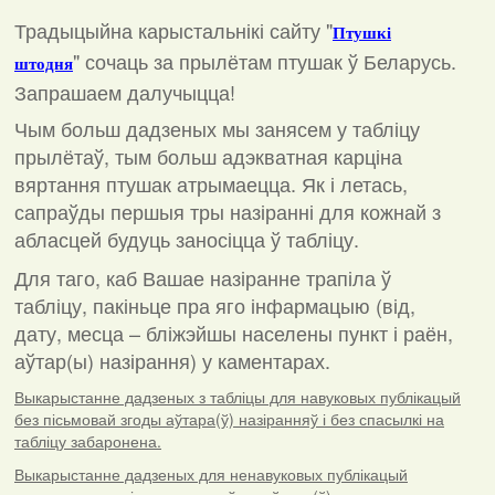
Традыцыйна карыстальнікі сайту "
Птушкі
"
сочаць за прылётам птушак ў Беларусь.
штодня
Запрашаем далучыцца!
Чым больш дадзеных мы занясем у табліцу
прылётаў, тым больш адэкватная карціна
вяртання птушак атрымаецца. Як і летась,
сапраўды першыя тры назіранні для кожнай з
абласцей будуць заносіцца ў табліцу.
Для таго, каб Вашае назіранне трапіла ў
табліцу, пакіньце пра яго інфармацыю (від,
дату, месца – бліжэйшы населены пункт і раён,
аўтар(ы) назірання) у каментарах
.
Выкарыстанне дадзеных з табліцы для навуковых публікацый
без пісьмовай згоды аўтара(ў) назіранняў і без спасылкі на
табліцу забаронена.
Выкарыстанне дадзеных для ненавуковых публікацый