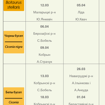
12.03
05.04
Маларыцкі р-н
Ліда
Ю.Янкевіч
Ю.Квач
06.04
Бярозаўскі р-н
С.Бобель
09.04
Кобрын
А.Страчук
26.03
13.03
Навагрудзкі р-н
Кобрынскі р-н
А.Ільінкова і
С.Бобель
А.Анкуда
18.03
01.04
Кобрынскі р-н
Бераставіцкі р-н