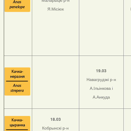
Маларыцкі р-н
Я.Місіюк
19.03
Навагрудзкі р-н
А.Ільінкова і
А.Анкуда
18.03
Кобрынскі р-н