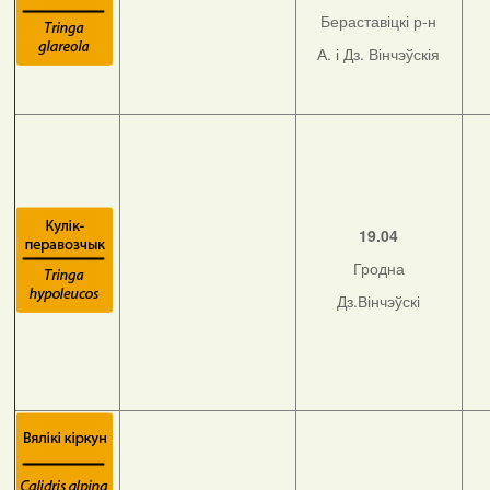
Бераставіцкі р-н
А. і Дз. Вінчэўскія
19.04
Гродна
Дз.Вінчэўскі