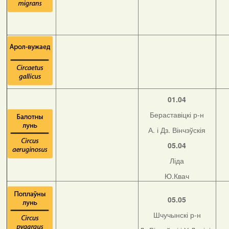
01.04
Бераставіцкі р-н
А. і Дз. Вінчэўскія
05.04
Ліда
Ю.Квач
05.05
Шчучынскі р-н