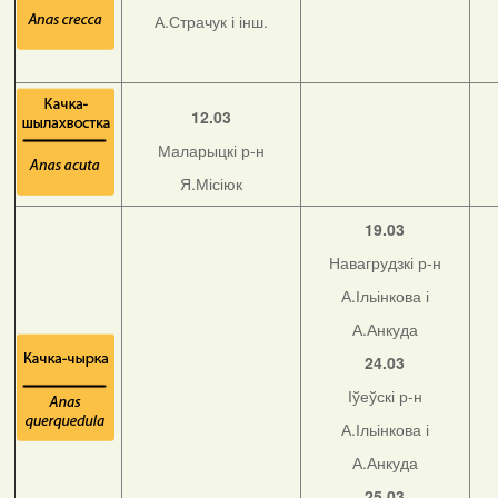
А.Страчук і інш.
12.03
Маларыцкі р-н
Я.Місіюк
19.03
Навагрудзкі р-н
А.Ільінкова і
А.Анкуда
24.03
Іўеўскі р-н
А.Ільінкова і
А.Анкуда
25.03