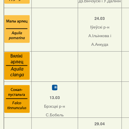
Дз.Вінчэўскі і У.Далінін
24.03
Іўеўскі р-н
А.Ільінкова і
А.Анкуда
13.03
Брэсцкі р-н
С.Бобель
29.04