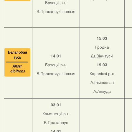
Брэсцкі р-н
В.Пракапчук і іншыя
15.03
Гродна
14.01
Дз.Вінчэўскі
Брэсцкі р-н
19.03
В.Пракапчук і іншыя
Карэліцкі р-н
А.Ільінкова і
А.Анкуда
03.01
Камянецкі р-н
В.Пракапчук
14.01