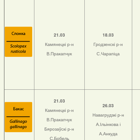
21.03
18.03
Камянецкі р-н
Гродзенскі р-н
В.Пракапчук
С.Чарапіца
21.03
26.03
Камянецкі р-н
Навагрудзкі р-н
В.Пракапчук
А.Ільінкова і
Бярозаўскі р-н
А.Анкуда
С.Бобель