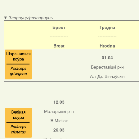
Згарнуць/разгарнуць
Б
рэст
Гродна
------------
------------
Brest
Hrodna
01.04
Бераставіцкі р-н
А. і Дз. Вінчэўскія
12.03
Маларыцкі р-н
Я.Місіюк
26.03