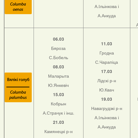
А.Ільінкова і
А.Анкуда
06.03
11.03
Бяроза
Гродна
С.Бобель
С.Чарапіца
08.03
17.03
Маларыта
Лідскі р-н
Ю.Янкевіч
Ю.Квач
15.03
19.03
Кобрын
Навагрудзкі р-н
А.Страчук і інш.
А.Ільінкова і
21.03
А.Анкуда
Камянецкі р-н