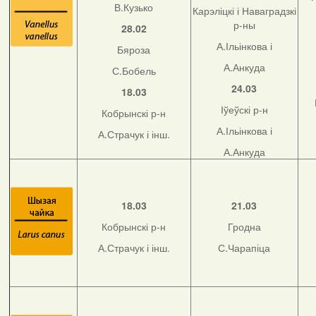
В.Кузько
Карэліцкі і Наваградзкі
р-ны
28.02
А.Ільінкова і
Бяроза
А.Анкуда
С.Бобель
24.03
18.03
Іўеўскі р-н
Кобрынскі р-н
А.Ільінкова і
А.Страчук і інш.
А.Анкуда
18.03
21.03
Кобрынскі р-н
Гродна
А.Страчук і інш.
С.Чарапіца