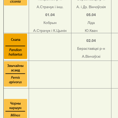
А.Страчук і інш.
А. і Дз. Вінчэўскія
01.04
05.04
Кобрын
Ліда
А.Страчук і К.Цынін
Ю.Квач
02.04
Бераставіцкі р-н
А.Вінчэўскі