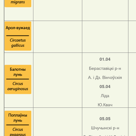
01.04
Бераставіцкі р-н
А. і Дз. Вінчэўскія
05.04
Ліда
Ю.Квач
05.05
Шчучынскі р-н