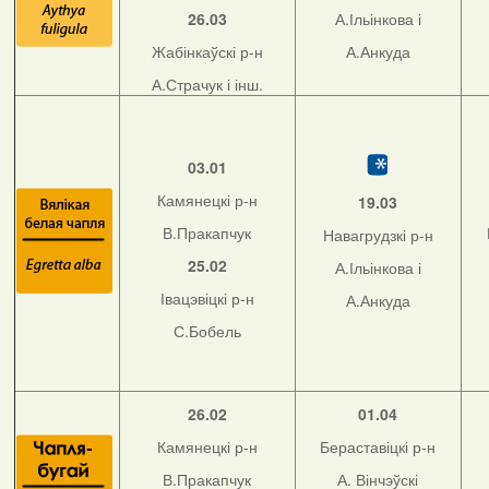
26.03
А.Ільінкова і
Жабінкаўскі р-н
А.Анкуда
А.Страчук і інш.
03.01
Камянецкі р-н
19.03
В.Пракапчук
Навагрудзкі р-н
25.02
А.Ільінкова і
Івацэвіцкі р-н
А.Анкуда
С.Бобель
26.02
01.04
Камянецкі р-н
Бераставіцкі р-н
В.Пракапчук
А. Вінчэўскі