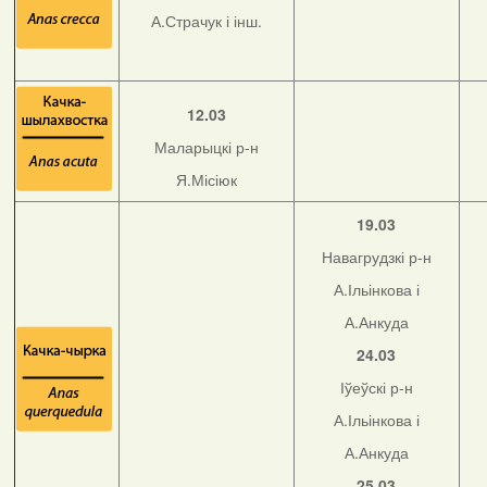
А.Страчук і інш.
12.03
Маларыцкі р-н
Я.Місіюк
19.03
Навагрудзкі р-н
А.Ільінкова і
А.Анкуда
24.03
Іўеўскі р-н
А.Ільінкова і
А.Анкуда
25.03