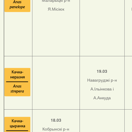
Маларыцкі р-н
Я.Місіюк
19.03
Навагрудзкі р-н
А.Ільінкова і
А.Анкуда
18.03
Кобрынскі р-н