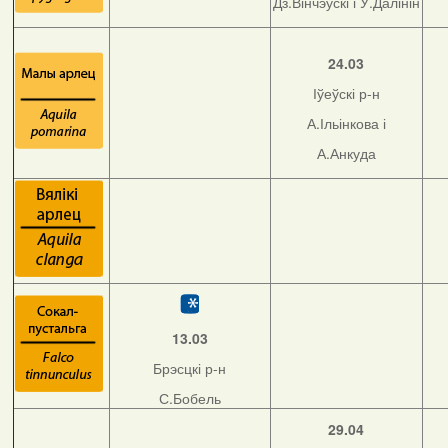
Дз.Вінчэўскі і У.Далінін
24.03
Іўеўскі р-н
А.Ільінкова і
А.Анкуда
13.03
Брэсцкі р-н
С.Бобель
29.04