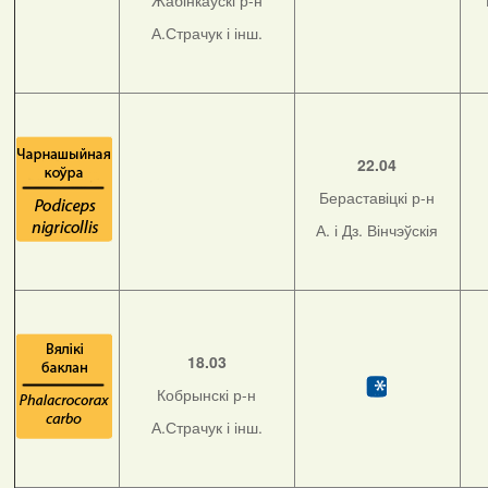
Жабінкаўскі р-н
А.Страчук і інш.
22.04
Бераставіцкі р-н
А. і Дз. Вінчэўскія
18.03
Кобрынскі р-н
А.Страчук і інш.