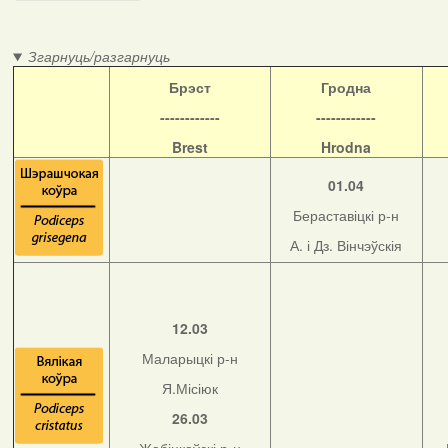
Згарнуць/разгарнуць
Б
рэст
Гродна
------------
------------
Brest
Hrodna
01.04
Бераставіцкі р-н
А. і Дз. Вінчэўскія
12.03
Маларыцкі р-н
Я.Місіюк
26.03