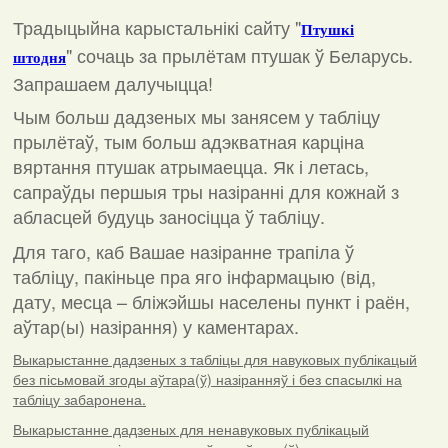
Традыцыйна карыстальнікі сайту "
Птушкі
"
сочаць за прылётам птушак ў Беларусь.
штодня
Запрашаем далучыцца!
Чым больш дадзеных мы занясем у табліцу
прылётаў, тым больш адэкватная карціна
вяртання птушак атрымаецца. Як і летась,
сапраўды першыя тры назіранні для кожнай з
абласцей будуць заносіцца ў табліцу.
Для таго, каб Вашае назіранне трапіла ў
табліцу, пакіньце пра яго інфармацыю (від,
дату, месца – бліжэйшы населены пункт і раён,
аўтар(ы) назірання) у каментарах
.
Выкарыстанне дадзеных з табліцы для навуковых публікацый
без пісьмовай згоды аўтара(ў) назіранняў і без спасылкі на
табліцу забаронена.
Выкарыстанне дадзеных для ненавуковых публікацый