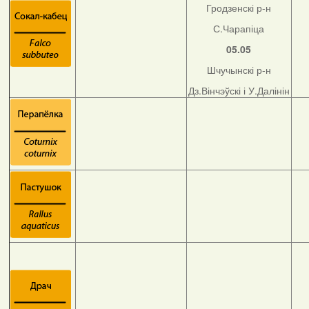
Гродзенскі р-н
С.Чарапіца
05.05
Шчучынскі р-н
Дз.Вінчэўскі і У.Далінін