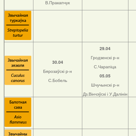
В.Пракапчук
29.04
Гродзенскі р-н
30.04
С.Чарапіца
Бярозаўскі р-н
05.05
С.Бобель
Шчучынскі р-н
Дз.Вінчэўскі і У.Далінін