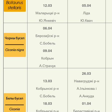
12.03
05.04
Маларыцкі р-н
Ліда
Ю.Янкевіч
Ю.Квач
06.04
Бярозаўскі р-н
С.Бобель
09.04
Кобрын
А.Страчук
26.03
13.03
Навагрудзкі р-н
Кобрынскі р-н
А.Ільінкова і
С.Бобель
А.Анкуда
18.03
01.04
Кобрынскі р-н
Бераставіцкі р-н