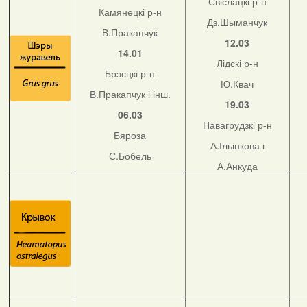
Свіслацкі р-н
Камянецкі р-н
Дз.Шыманчук
В.Пракапчук
12.03
14.01
Лідскі р-н
Брэсцкі р-н
Ю.Квач
В.Пракапчук і інш.
19.03
06.03
Навагрудзкі р-н
Бяроза
А.Ільінкова і
С.Бобель
А.Анкуда