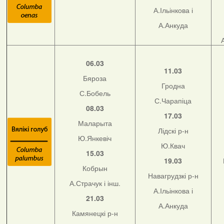
А.Ільінкова і
А.Анкуда
06.03
11.03
Бяроза
Гродна
С.Бобель
С.Чарапіца
08.03
17.03
Маларыта
Лідскі р-н
Ю.Янкевіч
Ю.Квач
15.03
19.03
Кобрын
Навагрудзкі р-н
А.Страчук і інш.
А.Ільінкова і
21.03
А.Анкуда
Камянецкі р-н