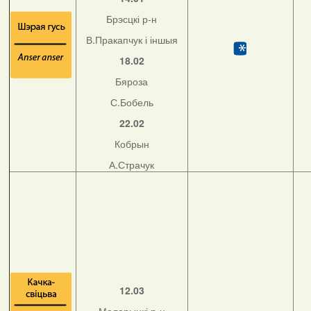
Брэсцкі р-н
В.Пракапчук і іншыя
18.02
Бяроза
С.Бобель
22.02
Кобрын
А.Страчук
12.03