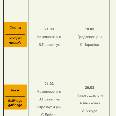
21.03
18.03
Камянецкі р-н
Гродзенскі р-н
В.Пракапчук
С.Чарапіца
21.03
26.03
Камянецкі р-н
Навагрудзкі р-н
В.Пракапчук
А.Ільінкова і
Бярозаўскі р-н
А.Анкуда
С.Бобель