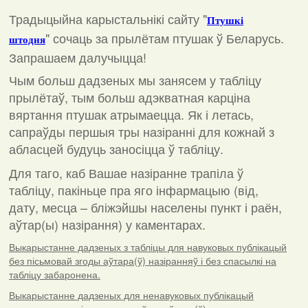
Традыцыйна карыстальнікі сайту "
Птушкі
"
сочаць за прылётам птушак ў Беларусь.
штодня
Запрашаем далучыцца!
Чым больш дадзеных мы занясем у табліцу
прылётаў, тым больш адэкватная карціна
вяртання птушак атрымаецца. Як і летась,
сапраўды першыя тры назіранні для кожнай з
абласцей будуць заносіцца ў табліцу.
Для таго, каб Вашае назіранне трапіла ў
табліцу, пакіньце пра яго інфармацыю (від,
дату, месца – бліжэйшы населены пункт і раён,
аўтар(ы) назірання) у каментарах
.
Выкарыстанне дадзеных з табліцы для навуковых публікацый
без пісьмовай згоды аўтара(ў) назіранняў і без спасылкі на
табліцу забаронена.
Выкарыстанне дадзеных для ненавуковых публікацый