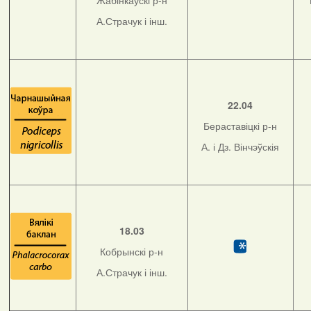
Жабінкаўскі р-н
А.Страчук і інш.
22.04
Бераставіцкі р-н
А. і Дз. Вінчэўскія
18.03
Кобрынскі р-н
А.Страчук і інш.