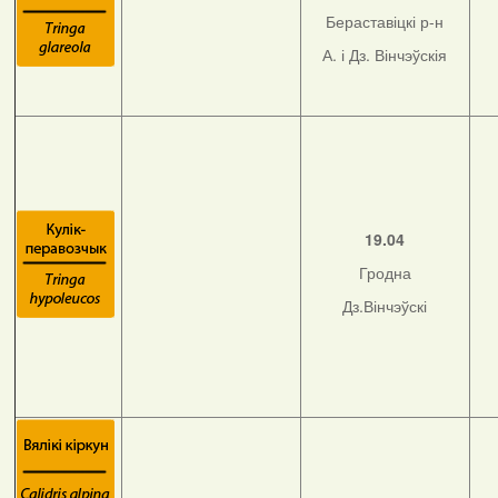
Бераставіцкі р-н
А. і Дз. Вінчэўскія
19.04
Гродна
Дз.Вінчэўскі