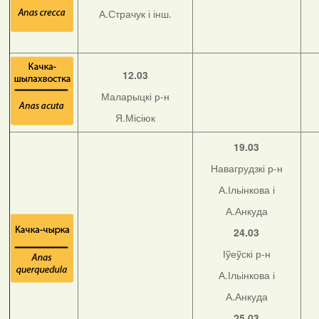
А.Страчук і інш.
12.03
Маларыцкі р-н
Я.Місіюк
19.03
Навагрудзкі р-н
А.Ільінкова і
А.Анкуда
24.03
Іўеўскі р-н
А.Ільінкова і
А.Анкуда
25.03