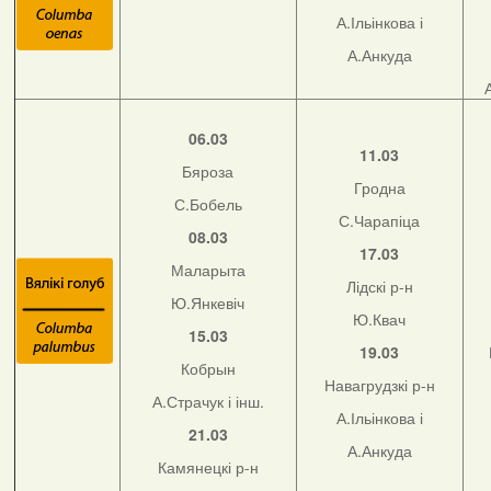
А.Ільінкова і
А.Анкуда
06.03
11.03
Бяроза
Гродна
С.Бобель
С.Чарапіца
08.03
17.03
Маларыта
Лідскі р-н
Ю.Янкевіч
Ю.Квач
15.03
19.03
Кобрын
Навагрудзкі р-н
А.Страчук і інш.
А.Ільінкова і
21.03
А.Анкуда
Камянецкі р-н