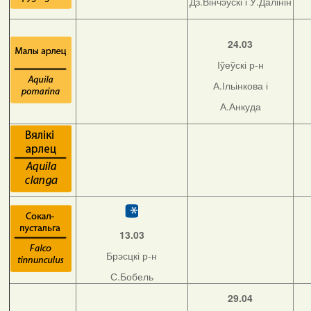
Дз.Вінчэўскі і У.Далінін
24.03
Іўеўскі р-н
А.Ільінкова і
А.Анкуда
13.03
Брэсцкі р-н
С.Бобель
29.04