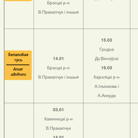
Брэсцкі р-н
В.Пракапчук і іншыя
15.03
Гродна
14.01
Дз.Вінчэўскі
Брэсцкі р-н
19.03
В.Пракапчук і іншыя
Карэліцкі р-н
А.Ільінкова і
А.Анкуда
03.01
Камянецкі р-н
В.Пракапчук
14.01