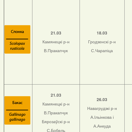
21.03
18.03
Камянецкі р-н
Гродзенскі р-н
В.Пракапчук
С.Чарапіца
21.03
26.03
Камянецкі р-н
Навагрудзкі р-н
В.Пракапчук
А.Ільінкова і
Бярозаўскі р-н
А.Анкуда
С.Бобель