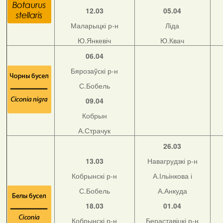
12.03
05.04
Маларыцкі р-н
Ліда
Ю.Янкевіч
Ю.Квач
06.04
Бярозаўскі р-н
С.Бобель
09.04
Кобрын
А.Страчук
26.03
13.03
Навагрудзкі р-н
Кобрынскі р-н
А.Ільінкова і
С.Бобель
А.Анкуда
18.03
01.04
Кобрынскі р-н
Бераставіцкі р-н