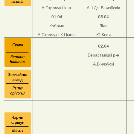
А.Страчук і інш.
А. і Дз. Вінчэўскія
01.04
05.04
Кобрын
Ліда
А.Страчук і К.Цынін
Ю.Квач
02.04
Бераставіцкі р-н
А.Вінчэўскі