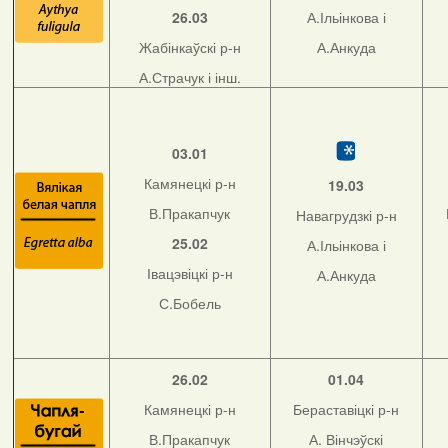
26.03
А.Ільінкова і
Жабінкаўскі р-н
А.Анкуда
А.Страчук і інш.
03.01
Камянецкі р-н
19.03
В.Пракапчук
Навагрудзкі р-н
25.02
А.Ільінкова і
Івацэвіцкі р-н
А.Анкуда
С.Бобель
26.02
01.04
Камянецкі р-н
Бераставіцкі р-н
В.Пракапчук
А. Вінчэўскі