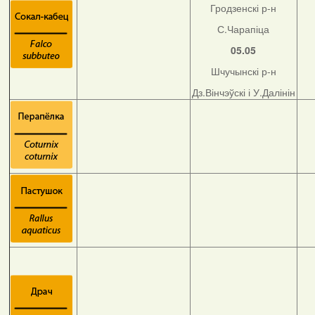
Гродзенскі р-н
С.Чарапіца
05.05
Шчучынскі р-н
Дз.Вінчэўскі і У.Далінін