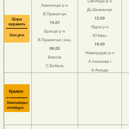
Свіслацкі р-н
Камянецкі р-н
Дз.Шыманчук
В.Пракапчук
12.03
14.01
Лідскі р-н
Брэсцкі р-н
Ю.Квач
В.Пракапчук і інш.
19.03
06.03
Навагрудзкі р-н
Бяроза
А.Ільінкова і
С.Бобель
А.Анкуда