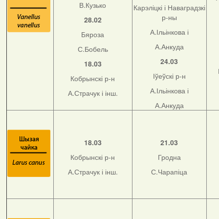
В.Кузько
Карэліцкі і Наваградзкі
р-ны
28.02
А.Ільінкова і
Бяроза
А.Анкуда
С.Бобель
24.03
18.03
Іўеўскі р-н
Кобрынскі р-н
А.Ільінкова і
А.Страчук і інш.
А.Анкуда
18.03
21.03
Кобрынскі р-н
Гродна
А.Страчук і інш.
С.Чарапіца