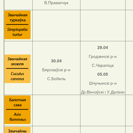
В.Пракапчук
29.04
Гродзенскі р-н
30.04
С.Чарапіца
Бярозаўскі р-н
05.05
С.Бобель
Шчучынскі р-н
Дз.Вінчэўскі і У.Далінін