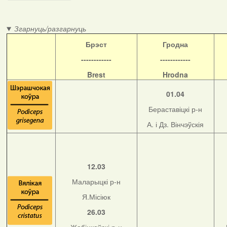
Згарнуць/разгарнуць
Б
рэст
Гродна
------------
------------
Brest
Hrodna
01.04
Бераставіцкі р-н
А. і Дз. Вінчэўскія
12.03
Маларыцкі р-н
Я.Місіюк
26.03