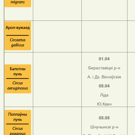
01.04
Бераставіцкі р-н
А. і Дз. Вінчэўскія
05.04
Ліда
Ю.Квач
05.05
Шчучынскі р-н