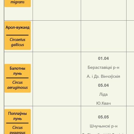
01.04
Бераставіцкі р-н
А. і Дз. Вінчэўскія
05.04
Ліда
Ю.Квач
05.05
Шчучынскі р-н