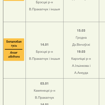
Брэсцкі р-н
В.Пракапчук і іншыя
15.03
Гродна
14.01
Дз.Вінчэўскі
Брэсцкі р-н
19.03
В.Пракапчук і іншыя
Карэліцкі р-н
А.Ільінкова і
А.Анкуда
03.01
Камянецкі р-н
В.Пракапчук
14.01