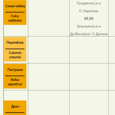
Гродзенскі р-н
С.Чарапіца
05.05
Шчучынскі р-н
Дз.Вінчэўскі і У.Далінін