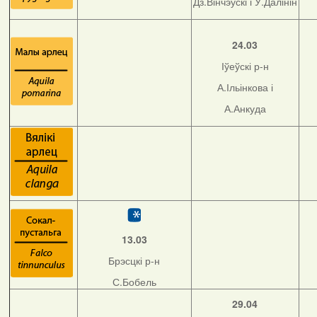
Дз.Вінчэўскі і У.Далінін
24.03
Іўеўскі р-н
А.Ільінкова і
А.Анкуда
13.03
Брэсцкі р-н
С.Бобель
29.04