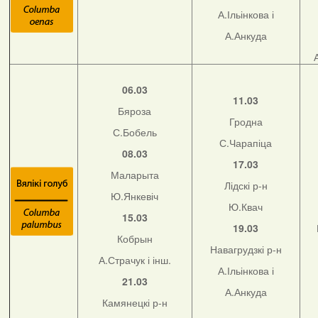
А.Ільінкова і
А.Анкуда
06.03
11.03
Бяроза
Гродна
С.Бобель
С.Чарапіца
08.03
17.03
Маларыта
Лідскі р-н
Ю.Янкевіч
Ю.Квач
15.03
19.03
Кобрын
Навагрудзкі р-н
А.Страчук і інш.
А.Ільінкова і
21.03
А.Анкуда
Камянецкі р-н