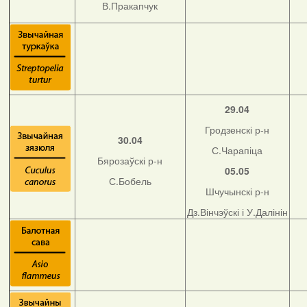
В.Пракапчук
29.04
Гродзенскі р-н
30.04
С.Чарапіца
Бярозаўскі р-н
05.05
С.Бобель
Шчучынскі р-н
Дз.Вінчэўскі і У.Далінін