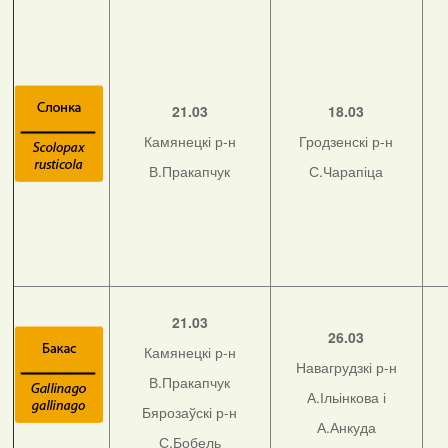
21.03
18.03
Камянецкі р-н
Гродзенскі р-н
В.Пракапчук
С.Чарапіца
21.03
26.03
Камянецкі р-н
Навагрудзкі р-н
В.Пракапчук
А.Ільінкова і
Бярозаўскі р-н
А.Анкуда
С.Бобель