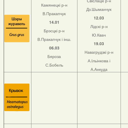
Свіслацкі р-н
Камянецкі р-н
Дз.Шыманчук
В.Пракапчук
12.03
14.01
Лідскі р-н
Брэсцкі р-н
Ю.Квач
В.Пракапчук і інш.
19.03
06.03
Навагрудзкі р-н
Бяроза
А.Ільінкова і
С.Бобель
А.Анкуда