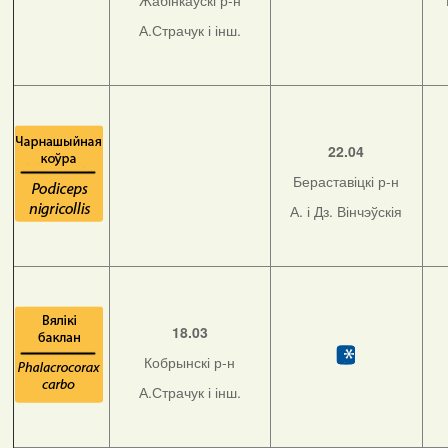
Жабінкаўскі р-н
А.Страчук і інш.
22.04
Бераставіцкі р-н
А. і Дз. Вінчэўскія
18.03
Кобрынскі р-н
А.Страчук і інш.