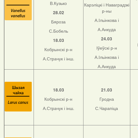
В.Кузько
Карэліцкі і Наваградзкі
р-ны
28.02
А.Ільінкова і
Бяроза
А.Анкуда
С.Бобель
24.03
18.03
Іўеўскі р-н
Кобрынскі р-н
А.Ільінкова і
А.Страчук і інш.
А.Анкуда
18.03
21.03
Кобрынскі р-н
Гродна
А.Страчук і інш.
С.Чарапіца