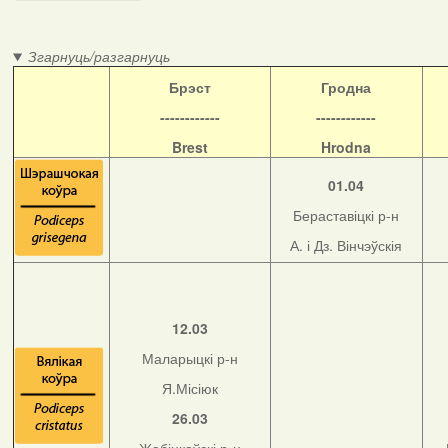
Згарнуць/разгарнуць
Б
рэст
Гродна
------------
------------
Brest
Hrodna
01.04
Бераставіцкі р-н
А. і Дз. Вінчэўскія
12.03
Маларыцкі р-н
Я.Місіюк
26.03