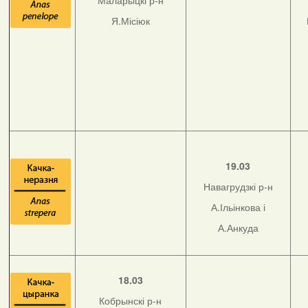
Маларыцкі р-н
Я.Місіюк
19.03
Навагрудзкі р-н
А.Ільінкова і
А.Анкуда
18.03
Кобрынскі р-н