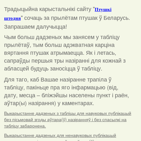
Традыцыйна карыстальнікі сайту "
Птушкі
"
сочаць за прылётам птушак ў Беларусь.
штодня
Запрашаем далучыцца!
Чым больш дадзеных мы занясем у табліцу
прылётаў, тым больш адэкватная карціна
вяртання птушак атрымаецца. Як і летась,
сапраўды першыя тры назіранні для кожнай з
абласцей будуць заносіцца ў табліцу.
Для таго, каб Вашае назіранне трапіла ў
табліцу, пакіньце пра яго інфармацыю (від,
дату, месца – бліжэйшы населены пункт і раён,
аўтар(ы) назірання) у каментарах
.
Выкарыстанне дадзеных з табліцы для навуковых публікацый
без пісьмовай згоды аўтара(ў) назіранняў і без спасылкі на
табліцу забаронена.
Выкарыстанне дадзеных для ненавуковых публікацый