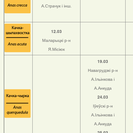
А.Страчук і інш.
12.03
Маларыцкі р-н
Я.Місіюк
19.03
Навагрудзкі р-н
А.Ільінкова і
А.Анкуда
24.03
Іўеўскі р-н
А.Ільінкова і
А.Анкуда
25.03