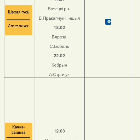
Брэсцкі р-н
В.Пракапчук і іншыя
18.02
Бяроза
С.Бобель
22.02
Кобрын
А.Страчук
12.03