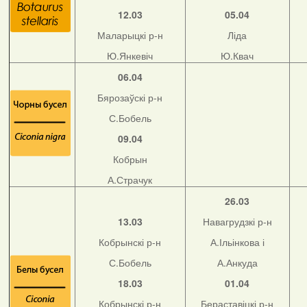
12.03
05.04
Маларыцкі р-н
Ліда
Ю.Янкевіч
Ю.Квач
06.04
Бярозаўскі р-н
С.Бобель
09.04
Кобрын
А.Страчук
26.03
13.03
Навагрудзкі р-н
Кобрынскі р-н
А.Ільінкова і
С.Бобель
А.Анкуда
18.03
01.04
Кобрынскі р-н
Бераставіцкі р-н