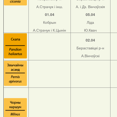
А.Страчук і інш.
А. і Дз. Вінчэўскія
01.04
05.04
Кобрын
Ліда
А.Страчук і К.Цынін
Ю.Квач
02.04
Бераставіцкі р-н
А.Вінчэўскі