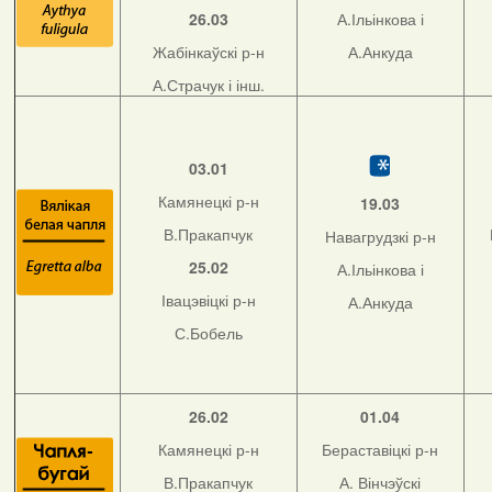
26.03
А.Ільінкова і
Жабінкаўскі р-н
А.Анкуда
А.Страчук і інш.
03.01
Камянецкі р-н
19.03
В.Пракапчук
Навагрудзкі р-н
25.02
А.Ільінкова і
Івацэвіцкі р-н
А.Анкуда
С.Бобель
26.02
01.04
Камянецкі р-н
Бераставіцкі р-н
В.Пракапчук
А. Вінчэўскі