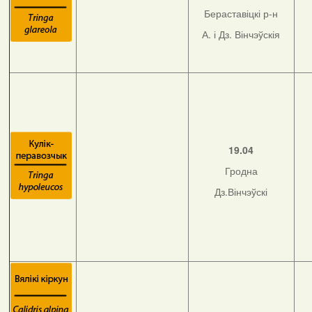
Бераставіцкі р-н
А. і Дз. Вінчэўскія
19.04
Гродна
Дз.Вінчэўскі