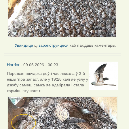
Увайдзіце
ці
зарэгіструйцеся
каб пакідаць каментары.
Harrier
- 09.06.2026 - 00:23
Порсткая яшчарка доўгі час ляжала ў 2-й
нішы 'пра запас', але ў 19:28 калі яе ўзяў у
дзюбу самец, самка яе адабрала і стала
карміць птушанят.