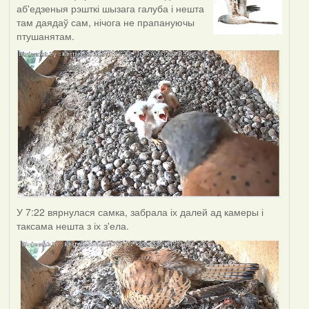
аб'едзеныя рэшткі шызага галуба і нешта
там даядаў сам, нічога не прапануючы
птушанятам.
У 7:22 вярнулася самка, забрала іх далей ад камеры і
таксама нешта з іх з'ела.