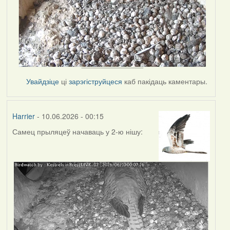
Увайдзіце
ці
зарэгіструйцеся
каб пакідаць каментары.
Harrier
- 10.06.2026 - 00:15
Самец прыляцеў начаваць у 2-ю нішу: