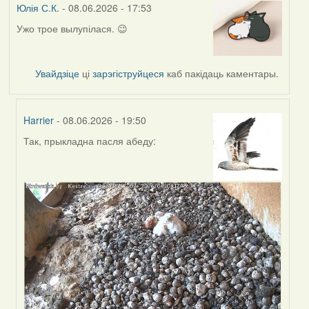
Юлія С.К.
- 08.06.2026 - 17:53
Ужо трое вылупілася. 😉
Увайдзіце
ці
зарэгіструйцеся
каб пакідаць каментары.
Harrier
- 08.06.2026 - 19:50
Так, прыкладна пасля абеду:
In
reply
to
by
Юлія
С.К.