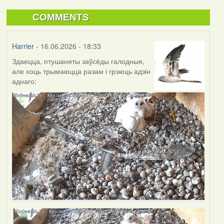
COMMENTS
Harrier
- 16.06.2026 - 18:33
Здаецца, птушаняты заўсёды галодныя,
але хоць трымаюцца разам і грэюць адзін
аднаго: