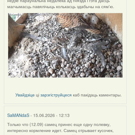
недзе параўнальна недалёка ад гнязда і гэта дасць
магчымасць павялічыць колькасць здабычы на сям'ю.
Увайдзіце
ці
зарэгіструйцеся
каб пакідаць каментары.
SaMANdaS
- 15.06.2026 - 12:13
Только что (12.09) самец принес еще одну полевку,
интересно кормление идет. Самец отрывает кусочек,