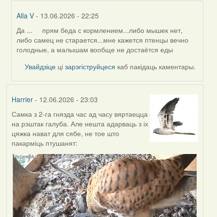
Alla V
- 13.06.2026 - 22:25
Да ... прям беда с кормлением...либо мышек нет,
In
либо самец не старается...мне кажется птенцы вечно
reply
голодные, а малышам вообще не достаётся еды
to
by
Увайдзіце
ці
зарэгіструйцеся
каб пакідаць каментары.
Harrier
Harrier
- 12.06.2026 - 23:03
Самка з 2-га гнязда час ад часу вяртаецца
на рэштак галуба. Але нешта адарваць з іх
цяжка нават для сябе, не тое што
пакарміць птушанят: