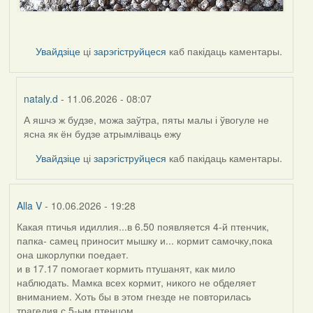
Увайдзіце
ці
зарэгіструйцеся
каб пакідаць каментары.
nataly.d
- 11.06.2026 - 08:07
А яшчэ ж будзе, можа заўтра, пяты малы і ўвогуле не
In
ясна як ён будзе атрымліваць ежу
reply
to
Увайдзіце
ці
зарэгіструйцеся
каб пакідаць каментары.
by
Harrier
Alla V
- 10.06.2026 - 19:28
Какая птичья идиллия...в 6.50 появляется 4-й птенчик,
папка- самец приносит мышку и... кормит самочку,пока
она шкорлупки поедает.
и в 17.17 помогает кормить птушанят, как мило
наблюдать. Мамка всех кормит, никого не обделяет
вниманием. Хоть бы в этом гнезде не повторилась
трагедия с 5-ым птенцом....