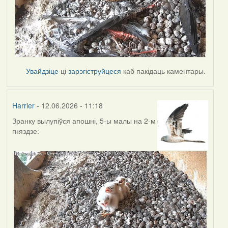
Увайдзіце
ці
зарэгіструйцеся
каб пакідаць каментары.
Harrier
- 12.06.2026 - 11:18
Зранку вылупіўся апошні, 5-ы малы на 2-м
гняздзе: