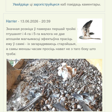
by
Увайдзіце
ці
зарэгіструйцеся
каб пакідаць каментары.
Alla
V
Harrier
- 13.06.2026 - 20:39
Значная розніца ў памерах першай тройкі
птушанят і 4-га і 5-га малога не дае
апошнім магчымасці эфектыўна прасіць
ежу ў самкі - іх загараджваюць старэйшыя,
а самы меншы часам просіць нават не з таго боку што
трэба: