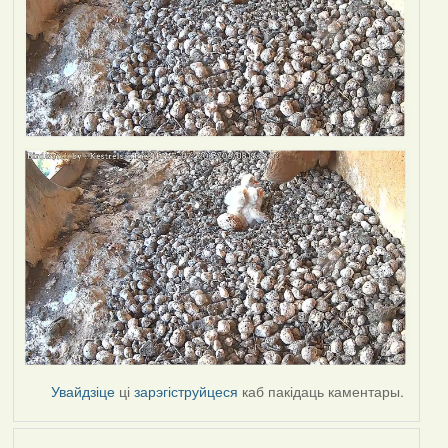
Увайдзіце
ці
зарэгіструйцеся
каб пакідаць каментары.