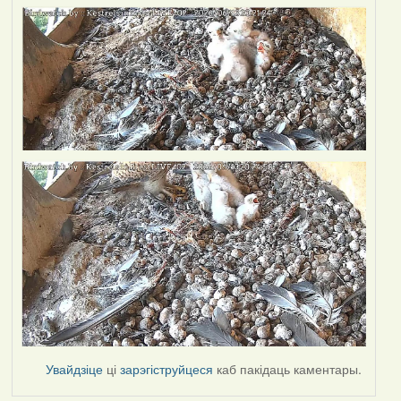
Увайдзіце
ці
зарэгіструйцеся
каб пакідаць каментары.