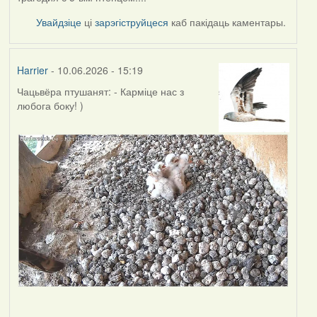
Увайдзіце
ці
зарэгіструйцеся
каб пакідаць каментары.
Harrier
- 10.06.2026 - 15:19
Чацьвёра птушанят: - Карміце нас з
любога боку! )