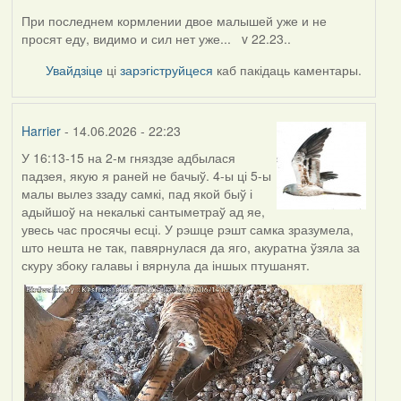
При последнем кормлении двое малышей уже и не
просят еду, видимо и сил нет уже... v 22.23..
Увайдзіце
ці
зарэгіструйцеся
каб пакідаць каментары.
Harrier
- 14.06.2026 - 22:23
У 16:13-15 на 2-м гняздзе адбылася
падзея, якую я раней не бачыў. 4-ы ці 5-ы
малы вылез ззаду самкі, пад якой быў і
адыйшоў на некалькі сантыметраў ад яе,
увесь час просячы есці. У рэшце рэшт самка зразумела,
што нешта не так, павярнулася да яго, акуратна ўзяла за
скуру збоку галавы і вярнула да іншых птушанят.