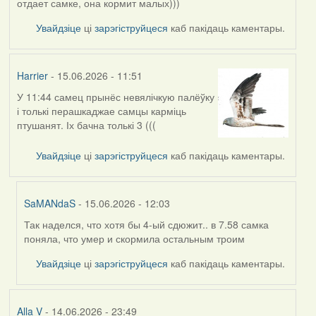
отдает самке, она кормит малых)))
Увайдзіце
ці
зарэгіструйцеся
каб пакідаць каментары.
Harrier
- 15.06.2026 - 11:51
У 11:44 самец прынёс невялічкую палёўку
і толькі перашкаджае самцы карміць
птушанят. Іх бачна толькі 3 (((
Увайдзіце
ці
зарэгіструйцеся
каб пакідаць каментары.
SaMANdaS
- 15.06.2026 - 12:03
Так наделся, что хотя бы 4-ый сдюжит.. в 7.58 самка
In
поняла, что умер и скормила остальным троим
reply
to
Увайдзіце
ці
зарэгіструйцеся
каб пакідаць каментары.
by
Harrier
Alla V
- 14.06.2026 - 23:49