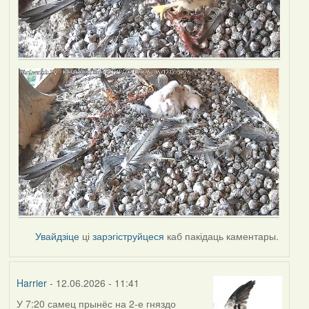
Увайдзіце
ці
зарэгіструйцеся
каб пакідаць каментары.
Harrier
- 12.06.2026 - 11:41
У 7:20 самец прынёс на 2-е гняздо