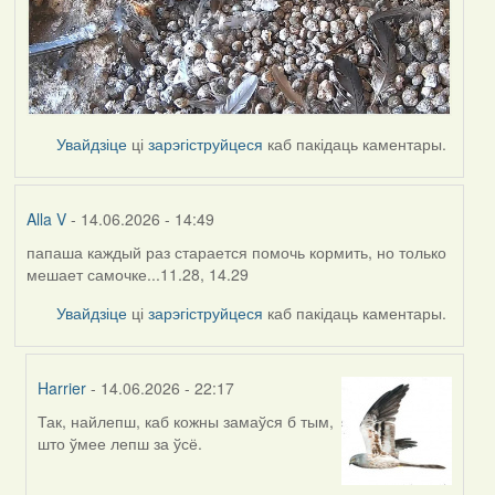
Увайдзіце
ці
зарэгіструйцеся
каб пакідаць каментары.
Alla V
- 14.06.2026 - 14:49
папаша каждый раз старается помочь кормить, но только
мешает самочке...11.28, 14.29
Увайдзіце
ці
зарэгіструйцеся
каб пакідаць каментары.
Harrier
- 14.06.2026 - 22:17
Так, найлепш, каб кожны замаўся б тым,
In
што ўмее лепш за ўсё.
reply
to