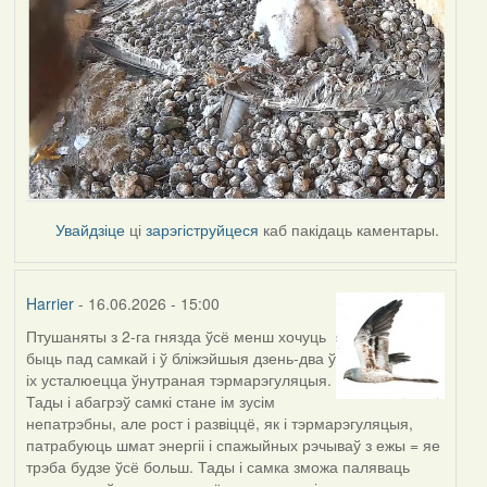
Увайдзіце
ці
зарэгіструйцеся
каб пакідаць каментары.
Harrier
- 16.06.2026 - 15:00
Птушаняты з 2-га гнязда ўсё менш хочуць
быць пад самкай і ў бліжэйшыя дзень-два ў
іх усталюецца ўнутраная тэрмарэгуляцыя.
Тады і абагрэў самкі стане ім зусім
непатрэбны, але рост і развіццё, як і тэрмарэгуляцыя,
патрабуюць шмат энергіі і спажыйных рэчываў з ежы = яе
трэба будзе ўсё больш. Тады і самка зможа паляваць