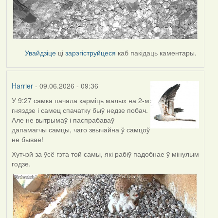
Увайдзіце
ці
зарэгіструйцеся
каб пакідаць каментары.
Harrier
- 09.06.2026 - 09:36
У 9:27 самка пачала карміць малых на 2-м
гняздзе і самец спачатку быў недзе побач.
Але не вытрымаў і паспрабаваў
дапамагчы самцы, чаго звычайна ў самцоў
не бывае!
Хутчэй за ўсё гэта той самы, які рабіў падобнае ў мінулым
годзе.