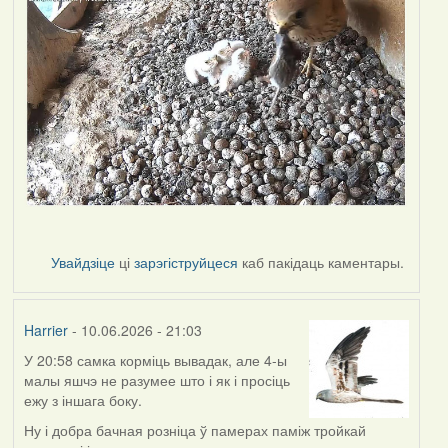
Увайдзіце
ці
зарэгіструйцеся
каб пакідаць каментары.
Harrier
- 10.06.2026 - 21:03
У 20:58 самка корміць вывадак, але 4-ы
малы яшчэ не разумее што і як і просіць
ежу з іншага боку.
Ну і добра бачная розніца ў памерах паміж тройкай