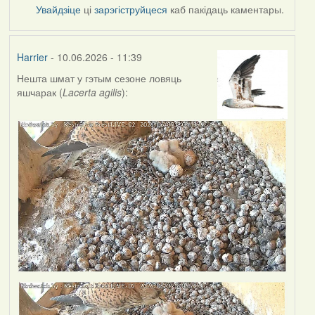
Увайдзіце
ці
зарэгіструйцеся
каб пакідаць каментары.
Harrier
- 10.06.2026 - 11:39
Нешта шмат у гэтым сезоне ловяць
яшчарак (
Lacerta agilis
):