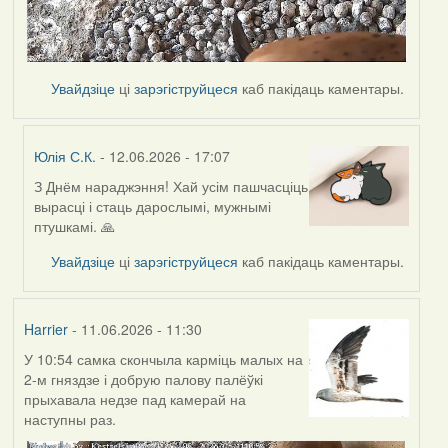
Увайдзіце
ці
зарэгіструйцеся
каб пакідаць каментары.
Юлія С.К.
- 12.06.2026 - 17:07
З Днём нараджэння! Хай усім пашчасціць
In
вырасці і стаць дарослымі, мужнымі
reply
птушкамі. 🙏
to
by
Увайдзіце
ці
зарэгіструйцеся
каб пакідаць каментары.
Harrier
Harrier
- 11.06.2026 - 11:30
У 10:54 самка скончыла карміць малых на
2-м гняздзе і добрую палову палёўкі
прыхавала недзе пад камерай на
наступны раз.