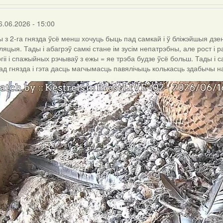
6.06.2026 - 15:00
 з 2-га гнязда ўсё менш хочуць быць пад самкай і ў бліжэйшыя дзе
ляцыя. Тады і абагрэў самкі стане ім зусім непатрэбны, але рост і 
гіі і спажыйных рэчываў з ежы = яе трэба будзе ўсё больш. Тады і
ад гнязда і гэта дасць магчымасць павялічыць колькасць здабычы н