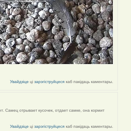
Увайдзіце
ці
зарэгіструйцеся
каб пакідаць каментары.
т. Самец отрывает кусочек, отдает самке, она кормит
Увайдзіце
ці
зарэгіструйцеся
каб пакідаць каментары.