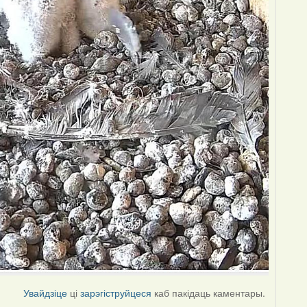
Увайдзіце
ці
зарэгіструйцеся
каб пакідаць каментары.