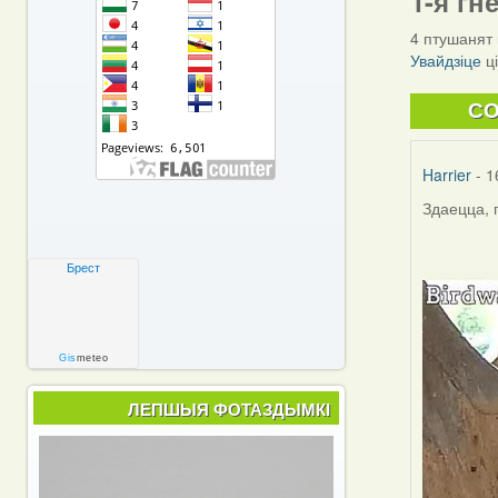
1-я гн
4 птушанят 
Увайдзіце
ц
C
Harrier
- 1
Здаецца, 
Брест
Gis
meteo
ЛЕПШЫЯ ФОТАЗДЫМКІ