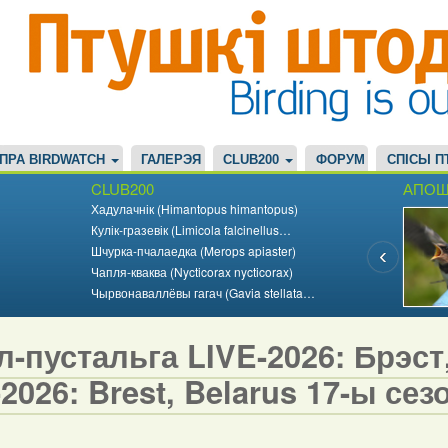
ПРА BIRDWATCH
ГАЛЕРЭЯ
CLUB200
ФОРУМ
СПІСЫ П
CLUB200
АПОШ
Хадулачнік (Himantopus himantopus)
Кулік-гразевік (Limicola falcinellus…
Шчурка-пчалаедка (Merops apiaster)
Чапля-кваква (Nycticorax nycticorax)
Чырвонаваллёвы гагач (Gavia stellata…
-пустальга LIVE-2026: Брэст,
2026: Brest, Belarus 17-ы сезо