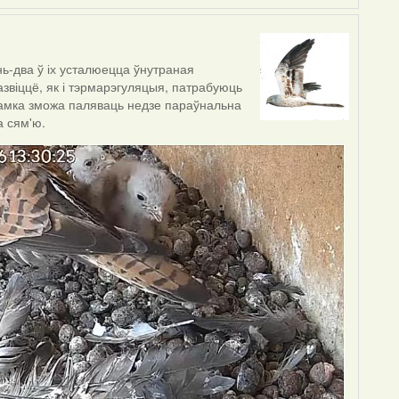
нь-два ў іх усталюецца ўнутраная
развіццё, як і тэрмарэгуляцыя, патрабуюць
 самка зможа паляваць недзе параўнальна
а сям'ю.