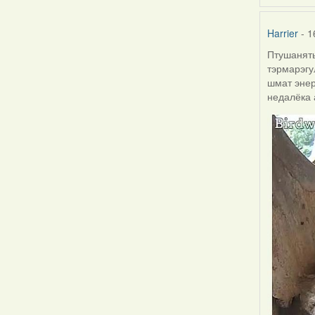
Harrier
- 1
Птушаняты
тэрмарэгу
шмат энер
недалёка 