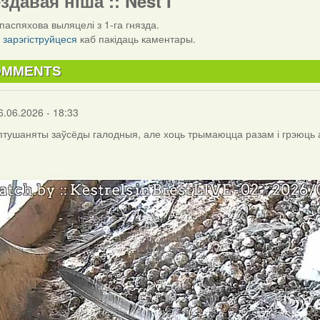
ездавая ніша :: Nest I
паспяхова выляцелі з 1-га гнязда.
і
зарэгіструйцеся
каб пакідаць каментары.
OMMENTS
6.06.2026 - 18:33
птушаняты заўсёды галодныя, але хоць трымаюцца разам і грэюць а