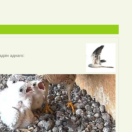
дзін аднаго: