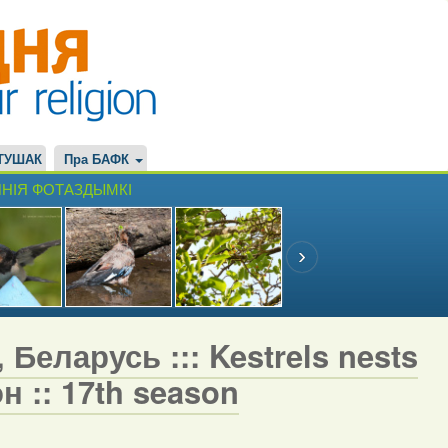
ТУШАК
Пра БАФК
НІЯ ФОТАЗДЫМКІ
 Беларусь ::: Kestrels nests
н :: 17th season