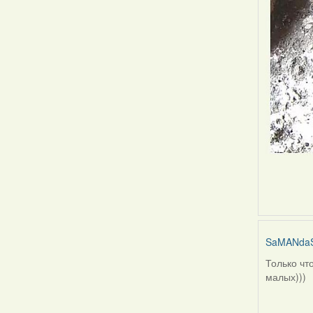
SaMANda
Только чт
малых)))