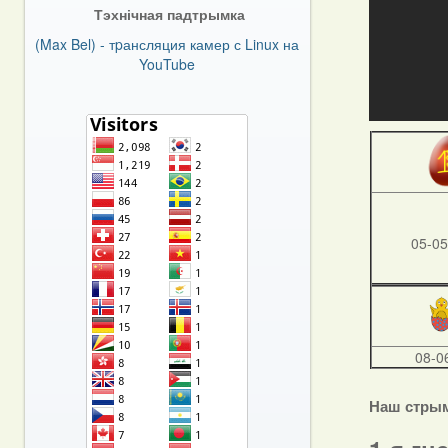
Тэхнічная падтрымка
(Max Bel) - тpансляция камер с Linux на
YouTube
05-05
08-0
Наш стры