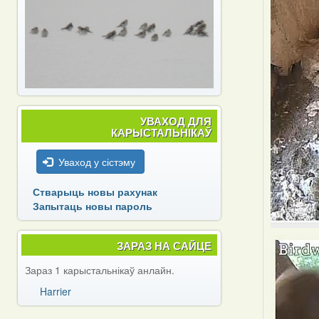
УВАХОД ДЛЯ
КАРЫСТАЛЬНІКАЎ
Уваход у сістэму
Стварыць новы рахунак
Запытаць новы пароль
ЗАРАЗ НА САЙЦЕ
Зараз 1 карыстальнікаў анлайн.
Harrier