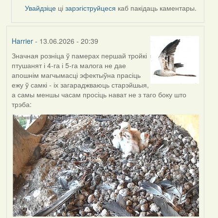
by
Увайдзіце
ці
зарэгіструйцеся
каб пакідаць каментары.
Alla
V
Harrier
- 13.06.2026 - 20:39
Значная розніца ў памерах першай тройкі
птушанят і 4-га і 5-га малога не дае
апошнім магчымасці эфектыўна прасіць
ежу ў самкі - іх загараджваюць старэйшыя,
а самы меншы часам просіць нават не з таго боку што
трэба: