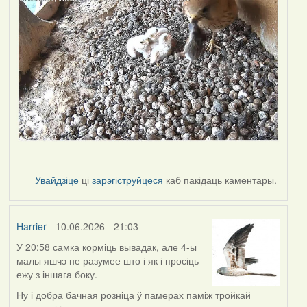
Увайдзіце
ці
зарэгіструйцеся
каб пакідаць каментары.
Harrier
- 10.06.2026 - 21:03
У 20:58 самка корміць вывадак, але 4-ы
малы яшчэ не разумее што і як і просіць
ежу з іншага боку.
Ну і добра бачная розніца ў памерах паміж тройкай