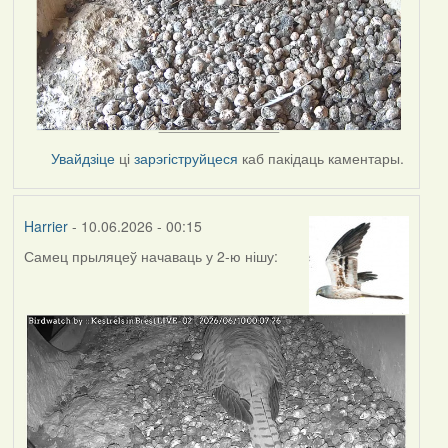
Увайдзіце
ці
зарэгіструйцеся
каб пакідаць каментары.
Harrier
- 10.06.2026 - 00:15
Самец прыляцеў начаваць у 2-ю нішу: