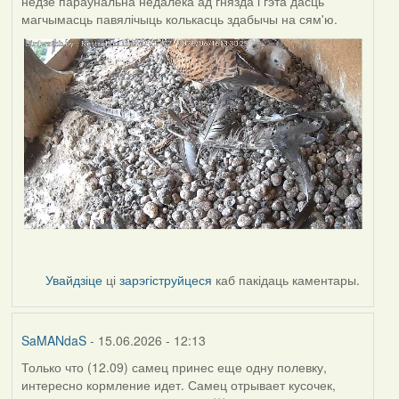
недзе параўнальна недалёка ад гнязда і гэта дасць
магчымасць павялічыць колькасць здабычы на сям'ю.
Увайдзіце
ці
зарэгіструйцеся
каб пакідаць каментары.
SaMANdaS
- 15.06.2026 - 12:13
Только что (12.09) самец принес еще одну полевку,
интересно кормление идет. Самец отрывает кусочек,