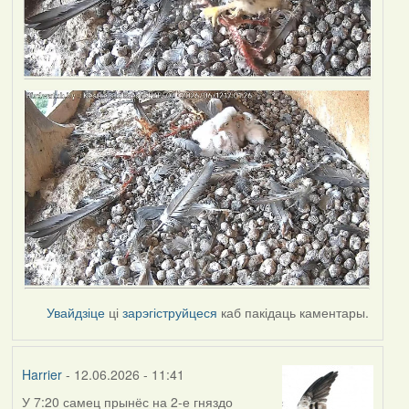
Увайдзіце
ці
зарэгіструйцеся
каб пакідаць каментары.
Harrier
- 12.06.2026 - 11:41
У 7:20 самец прынёс на 2-е гняздо