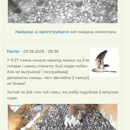
Увайдзіце
ці
зарэгіструйцеся
каб пакідаць каментары.
Harrier
- 09.06.2026 - 09:36
У 9:27 самка пачала карміць малых на 2-м
гняздзе і самец спачатку быў недзе побач.
Але не вытрымаў і паспрабаваў
дапамагчы самцы, чаго звычайна ў самцоў
не бывае!
Хутчэй за ўсё гэта той самы, які рабіў падобнае ў мінулым
годзе.