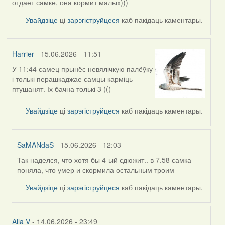
отдает самке, она кормит малых)))
Увайдзіце
ці
зарэгіструйцеся
каб пакідаць каментары.
Harrier
- 15.06.2026 - 11:51
У 11:44 самец прынёс невялічкую палёўку
і толькі перашкаджае самцы карміць
птушанят. Іх бачна толькі 3 (((
Увайдзіце
ці
зарэгіструйцеся
каб пакідаць каментары.
SaMANdaS
- 15.06.2026 - 12:03
Так наделся, что хотя бы 4-ый сдюжит.. в 7.58 самка
In
поняла, что умер и скормила остальным троим
reply
to
Увайдзіце
ці
зарэгіструйцеся
каб пакідаць каментары.
by
Harrier
Alla V
- 14.06.2026 - 23:49