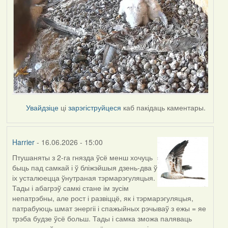
Увайдзіце
ці
зарэгіструйцеся
каб пакідаць каментары.
Harrier
- 16.06.2026 - 15:00
Птушаняты з 2-га гнязда ўсё менш хочуць
быць пад самкай і ў бліжэйшыя дзень-два ў
іх усталюецца ўнутраная тэрмарэгуляцыя.
Тады і абагрэў самкі стане ім зусім
непатрэбны, але рост і развіццё, як і тэрмарэгуляцыя,
патрабуюць шмат энергіі і спажыйных рэчываў з ежы = яе
трэба будзе ўсё больш. Тады і самка зможа паляваць