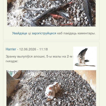
Увайдзіце
ці
зарэгіструйцеся
каб пакідаць каментары.
Harrier
- 12.06.2026 - 11:18
Зранку вылупіўся апошні, 5-ы малы на 2-м
гняздзе: