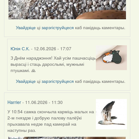
Увайдзіце
ці
зарэгіструйцеся
каб пакідаць каментары.
Юлія С.К.
- 12.06.2026 - 17:07
З Днём нараджэння! Хай усім пашчасціць
In
вырасці і стаць дарослымі, мужнымі
reply
птушкамі. 🙏
to
by
Увайдзіце
ці
зарэгіструйцеся
каб пакідаць каментары.
Harrier
Harrier
- 11.06.2026 - 11:30
У 10:54 самка скончыла карміць малых на
2-м гняздзе і добрую палову палёўкі
прыхавала недзе пад камерай на
наступны раз.