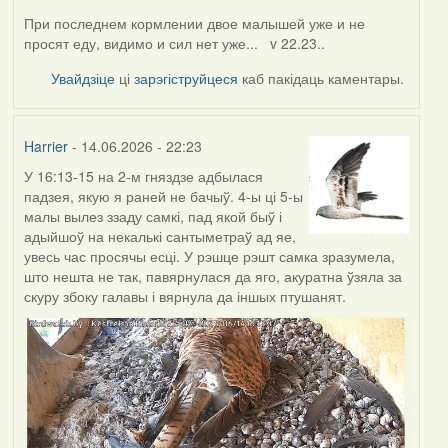
При последнем кормлении двое малышей уже и не
просят еду, видимо и сил нет уже... v 22.23..
Увайдзіце
ці
зарэгіструйцеся
каб пакідаць каментары.
Harrier
- 14.06.2026 - 22:23
У 16:13-15 на 2-м гняздзе адбылася
падзея, якую я раней не бачыў. 4-ы ці 5-ы
малы вылез ззаду самкі, пад якой быў і
адыйшоў на некалькі сантыметраў ад яе,
увесь час просячы есці. У рэшце рэшт самка зразумела,
што нешта не так, павярнулася да яго, акуратна ўзяла за
скуру збоку галавы і вярнула да іншых птушанят.