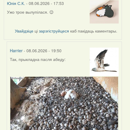
Юлія С.К.
- 08.06.2026 - 17:53
Ужо трое вылупілася. 😉
Увайдзіце
ці
зарэгіструйцеся
каб пакідаць каментары.
Harrier
- 08.06.2026 - 19:50
Так, прыкладна пасля абеду:
In
reply
to
by
Юлія
С.К.