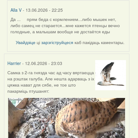
Alla V
- 13.06.2026 - 22:25
Да ... прям беда с кормлением...либо мышек нет,
In
либо самец не старается...мне кажется птенцы вечно
reply
голодные, а малышам вообще не достаётся еды
to
by
Увайдзіце
ці
зарэгіструйцеся
каб пакідаць каментары.
Harrier
Harrier
- 12.06.2026 - 23:03
Самка з 2-га гнязда час ад часу вяртаецца
на рэштак галуба. Але нешта адарваць з іх
цяжка нават для сябе, не тое што
пакарміць птушанят: