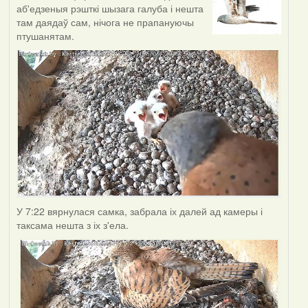
аб'едзеныя рэшткі шызага галуба і нешта
там даядаў сам, нічога не прапануючы
птушанятам.
У 7:22 вярнулася самка, забрала іх далей ад камеры і
таксама нешта з іх з'ела.