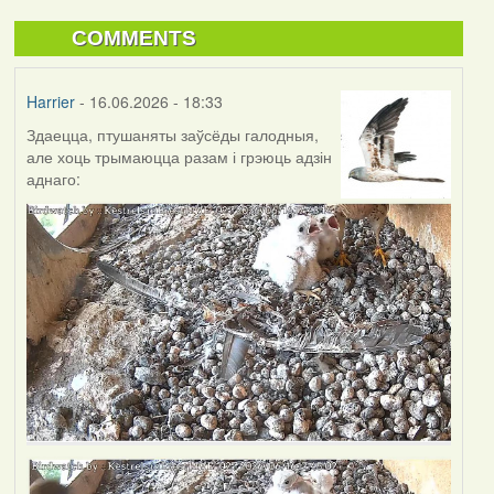
COMMENTS
Harrier
- 16.06.2026 - 18:33
Здаецца, птушаняты заўсёды галодныя,
але хоць трымаюцца разам і грэюць адзін
аднаго: