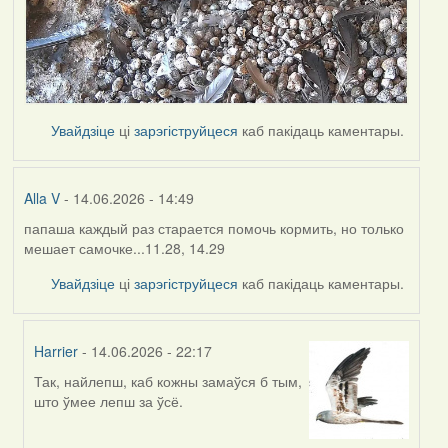
Увайдзіце
ці
зарэгіструйцеся
каб пакідаць каментары.
Alla V
- 14.06.2026 - 14:49
папаша каждый раз старается помочь кормить, но только
мешает самочке...11.28, 14.29
Увайдзіце
ці
зарэгіструйцеся
каб пакідаць каментары.
Harrier
- 14.06.2026 - 22:17
Так, найлепш, каб кожны замаўся б тым,
In
што ўмее лепш за ўсё.
reply
to