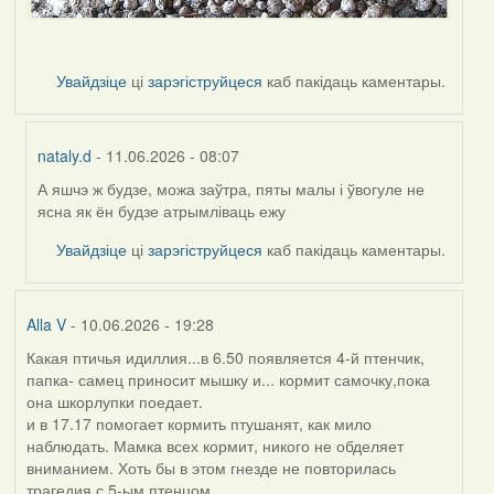
Увайдзіце
ці
зарэгіструйцеся
каб пакідаць каментары.
nataly.d
- 11.06.2026 - 08:07
А яшчэ ж будзе, можа заўтра, пяты малы і ўвогуле не
In
ясна як ён будзе атрымліваць ежу
reply
to
Увайдзіце
ці
зарэгіструйцеся
каб пакідаць каментары.
by
Harrier
Alla V
- 10.06.2026 - 19:28
Какая птичья идиллия...в 6.50 появляется 4-й птенчик,
папка- самец приносит мышку и... кормит самочку,пока
она шкорлупки поедает.
и в 17.17 помогает кормить птушанят, как мило
наблюдать. Мамка всех кормит, никого не обделяет
вниманием. Хоть бы в этом гнезде не повторилась
трагедия с 5-ым птенцом....