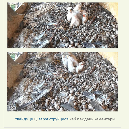
Увайдзіце
ці
зарэгіструйцеся
каб пакідаць каментары.