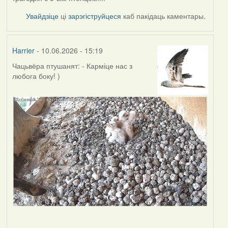
Увайдзіце
ці
зарэгіструйцеся
каб пакідаць каментары.
Harrier
- 10.06.2026 - 15:19
Чацьвёра птушанят: - Карміце нас з
любога боку! )