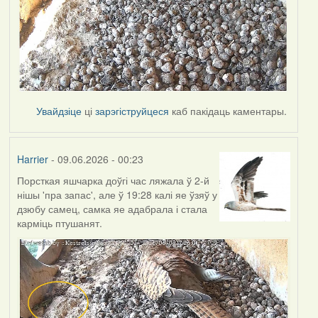
Увайдзіце
ці
зарэгіструйцеся
каб пакідаць каментары.
Harrier
- 09.06.2026 - 00:23
Порсткая яшчарка доўгі час ляжала ў 2-й
нішы 'пра запас', але ў 19:28 калі яе ўзяў у
дзюбу самец, самка яе адабрала і стала
карміць птушанят.