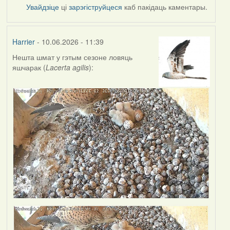
Увайдзіце
ці
зарэгіструйцеся
каб пакідаць каментары.
Harrier
- 10.06.2026 - 11:39
Нешта шмат у гэтым сезоне ловяць
яшчарак (
Lacerta agilis
):