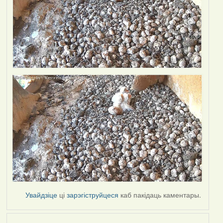
Увайдзіце
ці
зарэгіструйцеся
каб пакідаць каментары.