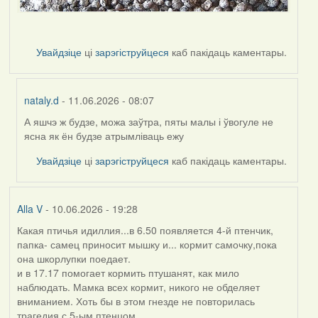
Увайдзіце
ці
зарэгіструйцеся
каб пакідаць каментары.
nataly.d
- 11.06.2026 - 08:07
А яшчэ ж будзе, можа заўтра, пяты малы і ўвогуле не
In
ясна як ён будзе атрымліваць ежу
reply
to
Увайдзіце
ці
зарэгіструйцеся
каб пакідаць каментары.
by
Harrier
Alla V
- 10.06.2026 - 19:28
Какая птичья идиллия...в 6.50 появляется 4-й птенчик,
папка- самец приносит мышку и... кормит самочку,пока
она шкорлупки поедает.
и в 17.17 помогает кормить птушанят, как мило
наблюдать. Мамка всех кормит, никого не обделяет
вниманием. Хоть бы в этом гнезде не повторилась
трагедия с 5-ым птенцом....