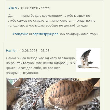
Alla V
- 13.06.2026 - 22:25
Да ... прям беда с кормлением...либо мышек нет,
In
либо самец не старается...мне кажется птенцы вечно
reply
голодные, а малышам вообще не достаётся еды
to
by
Увайдзіце
ці
зарэгіструйцеся
каб пакідаць каментары.
Harrier
Harrier
- 12.06.2026 - 23:03
Самка з 2-га гнязда час ад часу вяртаецца
на рэштак галуба. Але нешта адарваць з іх
цяжка нават для сябе, не тое што
пакарміць птушанят: