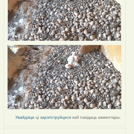
Увайдзіце
ці
зарэгіструйцеся
каб пакідаць каментары.