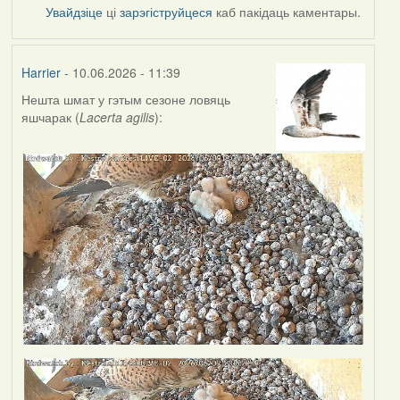
Увайдзіце
ці
зарэгіструйцеся
каб пакідаць каментары.
Harrier
- 10.06.2026 - 11:39
Нешта шмат у гэтым сезоне ловяць
яшчарак (
Lacerta agilis
):