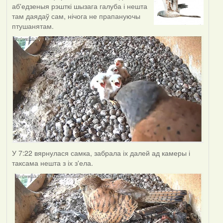
аб'едзеныя рэшткі шызага галуба і нешта
там даядаў сам, нічога не прапануючы
птушанятам.
У 7:22 вярнулася самка, забрала іх далей ад камеры і
таксама нешта з іх з'ела.