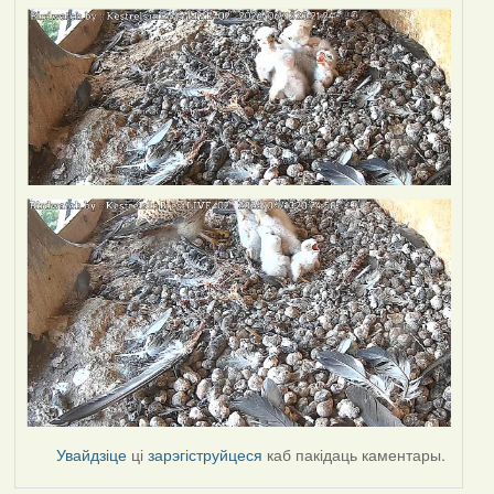
Увайдзіце
ці
зарэгіструйцеся
каб пакідаць каментары.