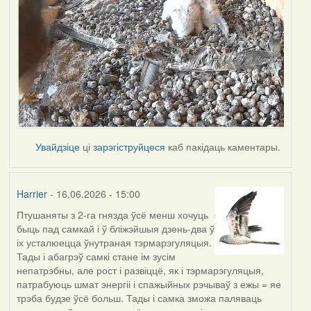
Увайдзіце
ці
зарэгіструйцеся
каб пакідаць каментары.
Harrier
- 16.06.2026 - 15:00
Птушаняты з 2-га гнязда ўсё менш хочуць
быць пад самкай і ў бліжэйшыя дзень-два ў
іх усталюецца ўнутраная тэрмарэгуляцыя.
Тады і абагрэў самкі стане ім зусім
непатрэбны, але рост і развіццё, як і тэрмарэгуляцыя,
патрабуюць шмат энергіі і спажыйных рэчываў з ежы = яе
трэба будзе ўсё больш. Тады і самка зможа паляваць