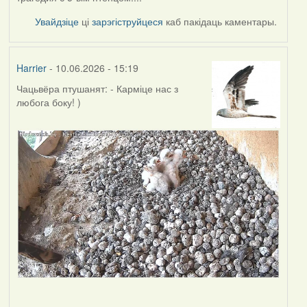
Увайдзіце
ці
зарэгіструйцеся
каб пакідаць каментары.
Harrier
- 10.06.2026 - 15:19
Чацьвёра птушанят: - Карміце нас з
любога боку! )