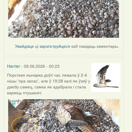
Увайдзіце
ці
зарэгіструйцеся
каб пакідаць каментары.
Harrier
- 09.06.2026 - 00:23
Порсткая яшчарка доўгі час ляжала ў 2-й
нішы 'пра запас', але ў 19:28 калі яе ўзяў у
дзюбу самец, самка яе адабрала і стала
карміць птушанят.