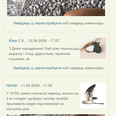
Увайдзіце
ці
зарэгіструйцеся
каб пакідаць каментары.
Юлія С.К.
- 12.06.2026 - 17:07
З Днём нараджэння! Хай усім пашчасціць
In
вырасці і стаць дарослымі, мужнымі
reply
птушкамі. 🙏
to
by
Увайдзіце
ці
зарэгіструйцеся
каб пакідаць каментары.
Harrier
Harrier
- 11.06.2026 - 11:30
У 10:54 самка скончыла карміць малых на
2-м гняздзе і добрую палову палёўкі
прыхавала недзе пад камерай на
наступны раз.