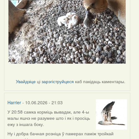
Увайдзіце
ці
зарэгіструйцеся
каб пакідаць каментары.
Harrier
- 10.06.2026 - 21:03
У 20:58 самка корміць вывадак, але 4-ы
малы яшчэ не разумее што і як і просіць
ежу з іншага боку.
Ну і добра бачная розніца ў памерах паміж тройкай