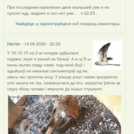
При последнем кормлении двое малышей уже и не
просят еду, видимо и сил нет уже... v 22.23..
Увайдзіце
ці
зарэгіструйцеся
каб пакідаць каментары.
Harrier
- 14.06.2026 - 22:23
У 16:13-15 на 2-м гняздзе адбылася
падзея, якую я раней не бачыў. 4-ы ці 5-ы
малы вылез ззаду самкі, пад якой быў і
адыйшоў на некалькі сантыметраў ад яе,
увесь час просячы есці. У рэшце рэшт самка зразумела,
што нешта не так, павярнулася да яго, акуратна ўзяла за
скуру збоку галавы і вярнула да іншых птушанят.