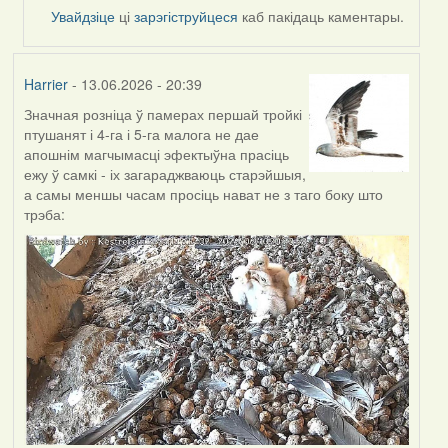
by
Увайдзіце
ці
зарэгіструйцеся
каб пакідаць каментары.
Alla
V
Harrier
- 13.06.2026 - 20:39
Значная розніца ў памерах першай тройкі
птушанят і 4-га і 5-га малога не дае
апошнім магчымасці эфектыўна прасіць
ежу ў самкі - іх загараджваюць старэйшыя,
а самы меншы часам просіць нават не з таго боку што
трэба: