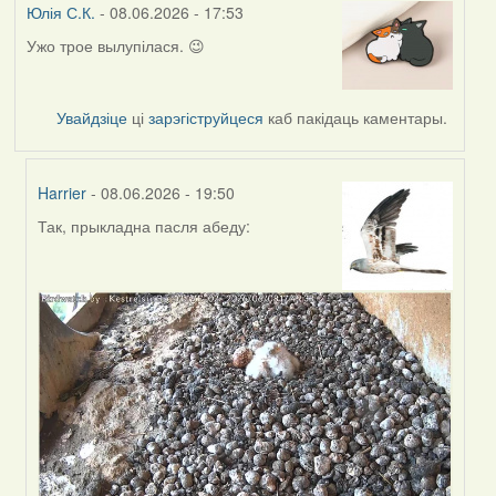
Юлія С.К.
- 08.06.2026 - 17:53
Ужо трое вылупілася. 😉
Увайдзіце
ці
зарэгіструйцеся
каб пакідаць каментары.
Harrier
- 08.06.2026 - 19:50
Так, прыкладна пасля абеду:
In
reply
to
by
Юлія
С.К.