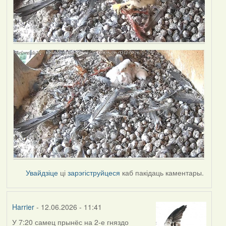
Увайдзіце
ці
зарэгіструйцеся
каб пакідаць каментары.
Harrier
- 12.06.2026 - 11:41
У 7:20 самец прынёс на 2-е гняздо