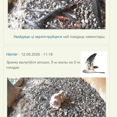
Увайдзіце
ці
зарэгіструйцеся
каб пакідаць каментары.
Harrier
- 12.06.2026 - 11:18
Зранку вылупіўся апошні, 5-ы малы на 2-м
гняздзе: