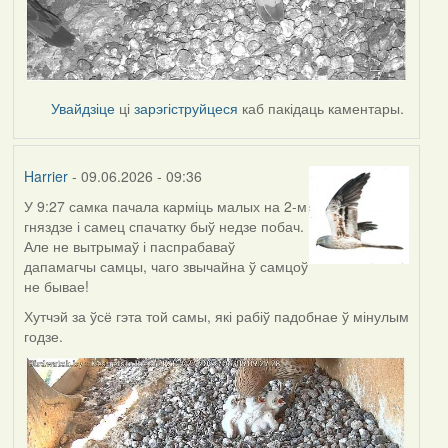
Увайдзіце
ці
зарэгіструйцеся
каб пакідаць каментары.
Harrier
- 09.06.2026 - 09:36
У 9:27 самка пачала карміць малых на 2-м
гняздзе і самец спачатку быў недзе побач.
Але не вытрымаў і паспрабаваў
дапамагчы самцы, чаго звычайна ў самцоў
не бывае!
Хутчэй за ўсё гэта той самы, які рабіў падобнае ў мінулым
годзе.