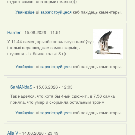
отдает самке, она кормит малых)))
Увайдзіце
ці
зарэгіструйцеся
каб пакідаць каментары.
Harrier
- 15.06.2026 - 11:51
У 11:44 самец прынёс невялічкую палёўку
і толькі перашкаджае самцы карміць
птушанят. Іх бачна толькі 3 (((
Увайдзіце
ці
зарэгіструйцеся
каб пакідаць каментары.
SaMANdaS
- 15.06.2026 - 12:03
Так наделся, что хотя бы 4-ый сдюжит.. в 7.58 самка
In
поняла, что умер и скормила остальным троим
reply
to
Увайдзіце
ці
зарэгіструйцеся
каб пакідаць каментары.
by
Harrier
Alla V
- 14.06.2026 - 23:49