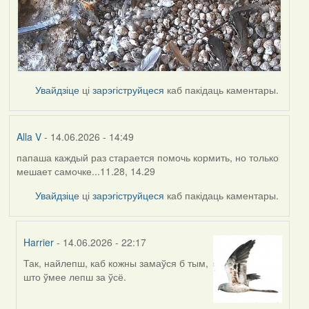
Увайдзіце
ці
зарэгіструйцеся
каб пакідаць каментары.
Alla V
- 14.06.2026 - 14:49
папаша каждый раз старается помочь кормить, но только
мешает самочке...11.28, 14.29
Увайдзіце
ці
зарэгіструйцеся
каб пакідаць каментары.
Harrier
- 14.06.2026 - 22:17
Так, найлепш, каб кожны замаўся б тым,
In
што ўмее лепш за ўсё.
reply
to