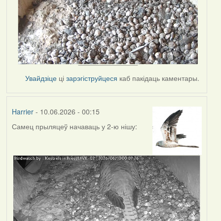
Увайдзіце
ці
зарэгіструйцеся
каб пакідаць каментары.
Harrier
- 10.06.2026 - 00:15
Самец прыляцеў начаваць у 2-ю нішу: