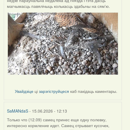
недзе параўнальна недалёка ад гнязда і гэта дасць
магчымасць павялічыць колькасць здабычы на сям'ю.
Увайдзіце
ці
зарэгіструйцеся
каб пакідаць каментары.
SaMANdaS
- 15.06.2026 - 12:13
Только что (12.09) самец принес еще одну полевку,
интересно кормление идет. Самец отрывает кусочек,