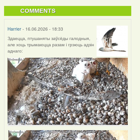
COMMENTS
Harrier
- 16.06.2026 - 18:33
Здаецца, птушаняты заўсёды галодныя,
але хоць трымаюцца разам і грэюць адзін
аднаго: