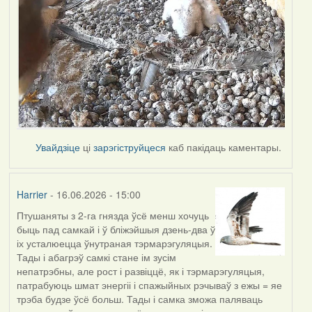
Увайдзіце
ці
зарэгіструйцеся
каб пакідаць каментары.
Harrier
- 16.06.2026 - 15:00
Птушаняты з 2-га гнязда ўсё менш хочуць
быць пад самкай і ў бліжэйшыя дзень-два ў
іх усталюецца ўнутраная тэрмарэгуляцыя.
Тады і абагрэў самкі стане ім зусім
непатрэбны, але рост і развіццё, як і тэрмарэгуляцыя,
патрабуюць шмат энергіі і спажыйных рэчываў з ежы = яе
трэба будзе ўсё больш. Тады і самка зможа паляваць