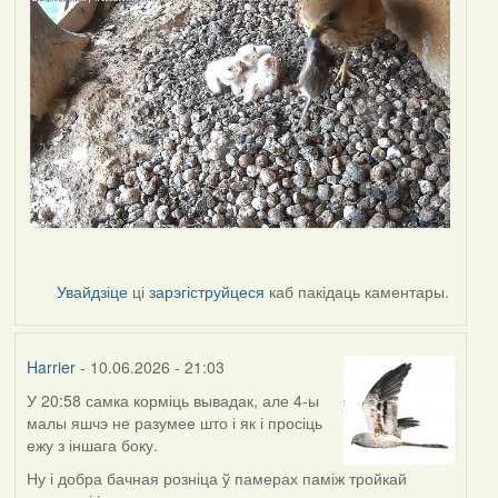
Увайдзіце
ці
зарэгіструйцеся
каб пакідаць каментары.
Harrier
- 10.06.2026 - 21:03
У 20:58 самка корміць вывадак, але 4-ы
малы яшчэ не разумее што і як і просіць
ежу з іншага боку.
Ну і добра бачная розніца ў памерах паміж тройкай