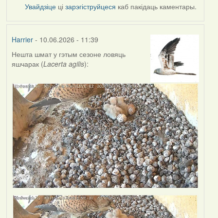
Увайдзіце
ці
зарэгіструйцеся
каб пакідаць каментары.
Harrier
- 10.06.2026 - 11:39
Нешта шмат у гэтым сезоне ловяць
яшчарак (
Lacerta agilis
):