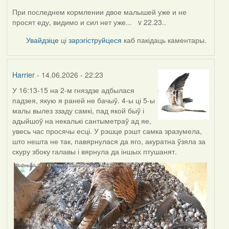
При последнем кормлении двое малышей уже и не
просят еду, видимо и сил нет уже... v 22.23..
Увайдзіце
ці
зарэгіструйцеся
каб пакідаць каментары.
Harrier
- 14.06.2026 - 22:23
У 16:13-15 на 2-м гняздзе адбылася
падзея, якую я раней не бачыў. 4-ы ці 5-ы
малы вылез ззаду самкі, пад якой быў і
адыйшоў на некалькі сантыметраў ад яе,
увесь час просячы есці. У рэшце рэшт самка зразумела,
што нешта не так, павярнулася да яго, акуратна ўзяла за
скуру збоку галавы і вярнула да іншых птушанят.