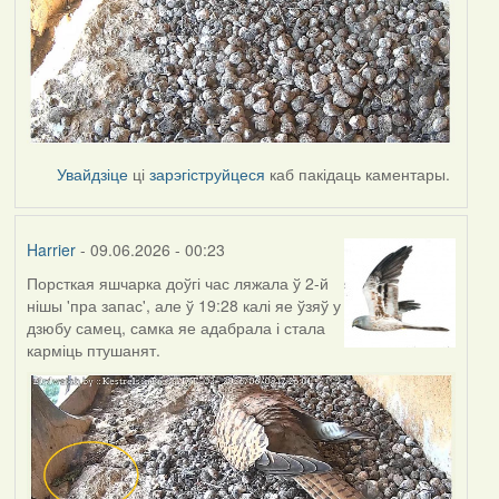
Увайдзіце
ці
зарэгіструйцеся
каб пакідаць каментары.
Harrier
- 09.06.2026 - 00:23
Порсткая яшчарка доўгі час ляжала ў 2-й
нішы 'пра запас', але ў 19:28 калі яе ўзяў у
дзюбу самец, самка яе адабрала і стала
карміць птушанят.