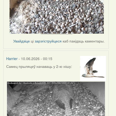
Увайдзіце
ці
зарэгіструйцеся
каб пакідаць каментары.
Harrier
- 10.06.2026 - 00:15
Самец прыляцеў начаваць у 2-ю нішу: