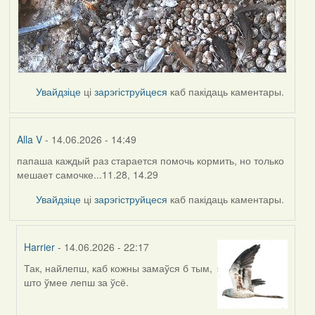
Увайдзіце
ці
зарэгіструйцеся
каб пакідаць каментары.
Alla V
- 14.06.2026 - 14:49
папаша каждый раз старается помочь кормить, но только
мешает самочке...11.28, 14.29
Увайдзіце
ці
зарэгіструйцеся
каб пакідаць каментары.
Harrier
- 14.06.2026 - 22:17
Так, найлепш, каб кожны замаўся б тым,
In
што ўмее лепш за ўсё.
reply
to