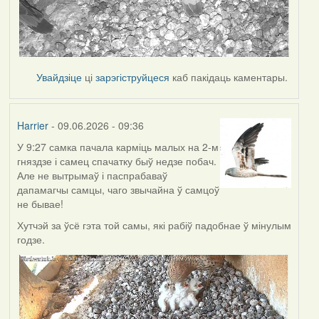
Увайдзіце
ці
зарэгіструйцеся
каб пакідаць каментары.
Harrier
- 09.06.2026 - 09:36
У 9:27 самка пачала карміць малых на 2-м
гняздзе і самец спачатку быў недзе побач.
Але не вытрымаў і паспрабаваў
дапамагчы самцы, чаго звычайна ў самцоў
не бывае!
Хутчэй за ўсё гэта той самы, які рабіў падобнае ў мінулым
годзе.