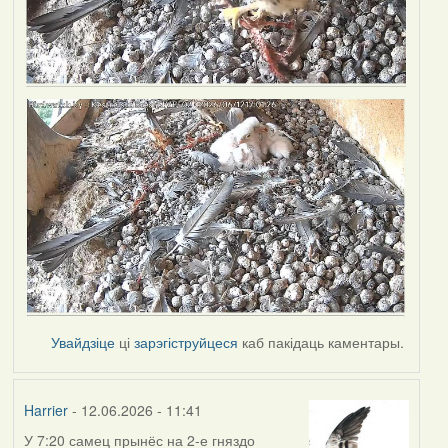
Увайдзіце
ці
зарэгіструйцеся
каб пакідаць каментары.
Harrier
- 12.06.2026 - 11:41
У 7:20 самец прынёс на 2-е гняздо