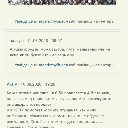
Увайдзіце
ці
зарэгіструйцеся
каб пакідаць каментары.
nataly.d
- 11.06.2026 - 08:07
А яшчэ ж будзе, можа заўтра, пяты малы і ўвогуле не
In
ясна як ён будзе атрымліваць ежу
reply
to
Увайдзіце
ці
зарэгіструйцеся
каб пакідаць каментары.
by
Harrier
Alla V
- 10.06.2026 - 19:28
Какая птичья идиллия...в 6.50 появляется 4-й птенчик,
папка- самец приносит мышку и... кормит самочку,пока
она шкорлупки поедает.
и в 17.17 помогает кормить птушанят, как мило
наблюдать. Мамка всех кормит, никого не обделяет
вниманием. Хоть бы в этом гнезде не повторилась
трагедия с 5-ым птенцом....