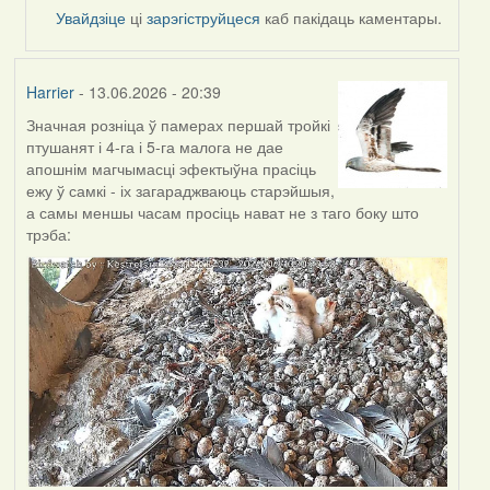
by
Увайдзіце
ці
зарэгіструйцеся
каб пакідаць каментары.
Alla
V
Harrier
- 13.06.2026 - 20:39
Значная розніца ў памерах першай тройкі
птушанят і 4-га і 5-га малога не дае
апошнім магчымасці эфектыўна прасіць
ежу ў самкі - іх загараджваюць старэйшыя,
а самы меншы часам просіць нават не з таго боку што
трэба: