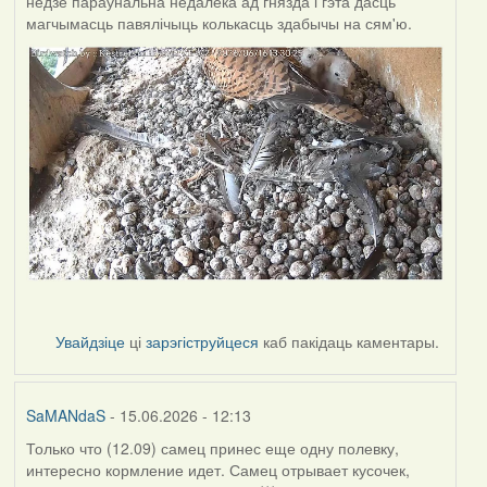
недзе параўнальна недалёка ад гнязда і гэта дасць
магчымасць павялічыць колькасць здабычы на сям'ю.
Увайдзіце
ці
зарэгіструйцеся
каб пакідаць каментары.
SaMANdaS
- 15.06.2026 - 12:13
Только что (12.09) самец принес еще одну полевку,
интересно кормление идет. Самец отрывает кусочек,