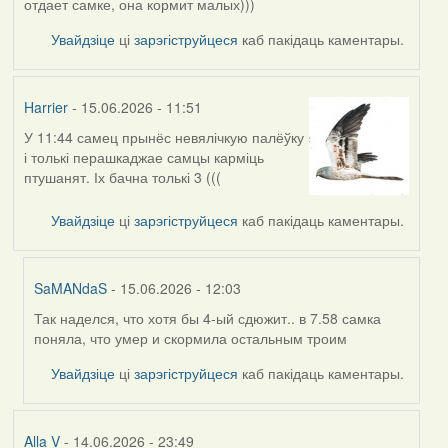
отдает самке, она кормит малых)))
Увайдзіце
ці
зарэгіструйцеся
каб пакідаць каментары.
Harrier
- 15.06.2026 - 11:51
У 11:44 самец прынёс невялічкую палёўку
і толькі перашкаджае самцы карміць
птушанят. Іх бачна толькі 3 (((
Увайдзіце
ці
зарэгіструйцеся
каб пакідаць каментары.
SaMANdaS
- 15.06.2026 - 12:03
Так наделся, что хотя бы 4-ый сдюжит.. в 7.58 самка
In
поняла, что умер и скормила остальным троим
reply
to
Увайдзіце
ці
зарэгіструйцеся
каб пакідаць каментары.
by
Harrier
Alla V
- 14.06.2026 - 23:49