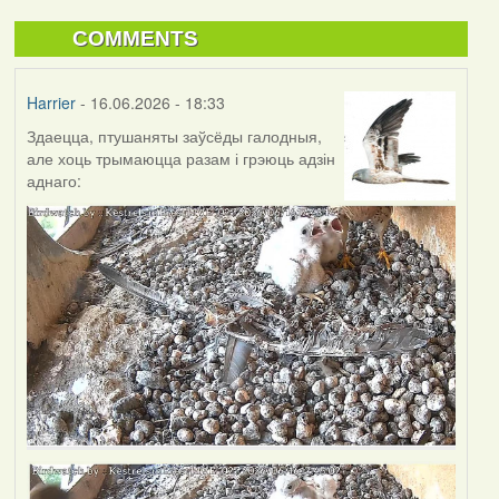
COMMENTS
Harrier
- 16.06.2026 - 18:33
Здаецца, птушаняты заўсёды галодныя,
але хоць трымаюцца разам і грэюць адзін
аднаго: