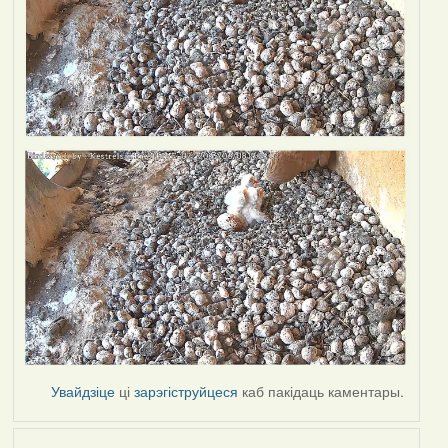
Увайдзіце
ці
зарэгіструйцеся
каб пакідаць каментары.