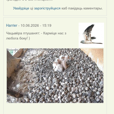
Увайдзіце
ці
зарэгіструйцеся
каб пакідаць каментары.
Harrier
- 10.06.2026 - 15:19
Чацьвёра птушанят: - Карміце нас з
любога боку! )