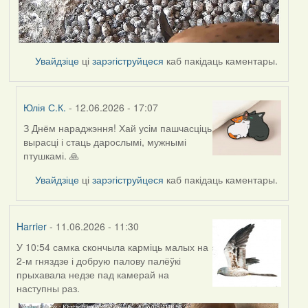
Увайдзіце
ці
зарэгіструйцеся
каб пакідаць каментары.
Юлія С.К.
- 12.06.2026 - 17:07
З Днём нараджэння! Хай усім пашчасціць
In
вырасці і стаць дарослымі, мужнымі
reply
птушкамі. 🙏
to
by
Увайдзіце
ці
зарэгіструйцеся
каб пакідаць каментары.
Harrier
Harrier
- 11.06.2026 - 11:30
У 10:54 самка скончыла карміць малых на
2-м гняздзе і добрую палову палёўкі
прыхавала недзе пад камерай на
наступны раз.