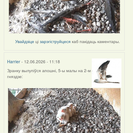
Увайдзіце
ці
зарэгіструйцеся
каб пакідаць каментары.
Harrier
- 12.06.2026 - 11:18
Зранку вылупіўся апошні, 5-ы малы на 2-м
гняздзе: