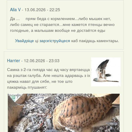
Alla V
- 13.06.2026 - 22:25
Да ... прям беда с кормлением...либо мышек нет,
In
либо самец не старается...мне кажется птенцы вечно
reply
голодные, а малышам вообще не достаётся еды
to
by
Увайдзіце
ці
зарэгіструйцеся
каб пакідаць каментары.
Harrier
Harrier
- 12.06.2026 - 23:03
Самка з 2-га гнязда час ад часу вяртаецца
на рэштак галуба. Але нешта адарваць з іх
цяжка нават для сябе, не тое што
пакарміць птушанят: