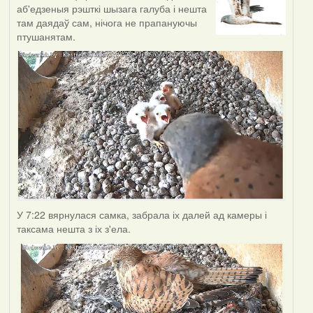
аб'едзеныя рэшткі шызага галуба і нешта
там даядаў сам, нічога не прапануючы
птушанятам.
У 7:22 вярнулася самка, забрала іх далей ад камеры і
таксама нешта з іх з'ела.