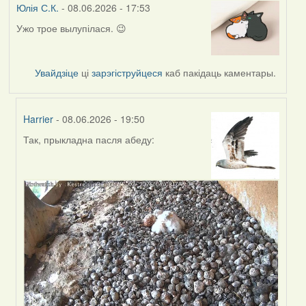
Юлія С.К.
- 08.06.2026 - 17:53
Ужо трое вылупілася. 😉
Увайдзіце
ці
зарэгіструйцеся
каб пакідаць каментары.
Harrier
- 08.06.2026 - 19:50
Так, прыкладна пасля абеду:
In
reply
to
by
Юлія
С.К.