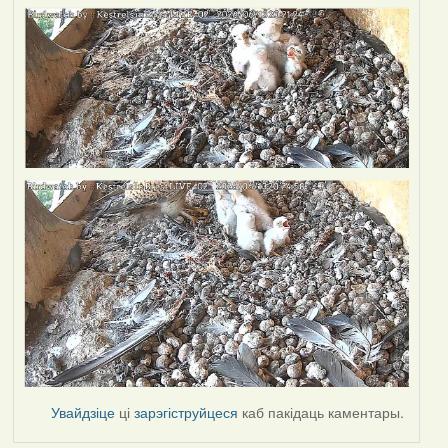
Увайдзіце
ці
зарэгіструйцеся
каб пакідаць каментары.